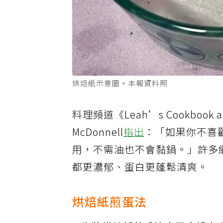
烘焙紙示意圖。本報資料照
料理頻道《Leah’s Cookbook and 
McDonnell
指出
：「如果你不喜
用，不需油也不會黏鍋。」許多
都更濃郁、蛋白更蓬鬆清爽。
烘焙紙煎蛋法