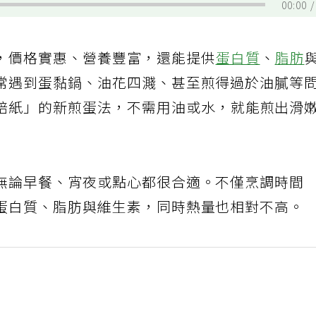
00:00
，價格實惠、營養豐富，還能提供
蛋白質
、
脂肪
常遇到蛋黏鍋、油花四濺、甚至煎得過於油膩等
焙紙」的新煎蛋法，不需用油或水，就能煎出滑
無論早餐、宵夜或點心都很合適。不僅烹調時間
蛋白質、脂肪與維生素，同時熱量也相對不高。