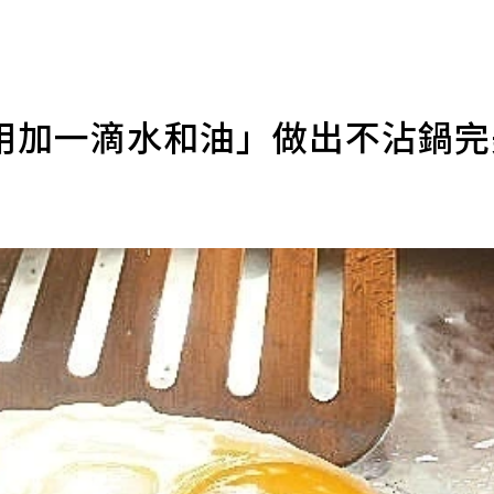
用加一滴水和油」做出不沾鍋