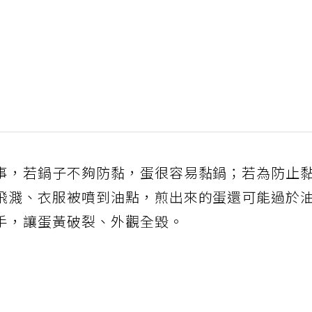
事，若鍋子不夠防黏，蛋很容易黏鍋；若為防止
飛濺、衣服被噴到油點，煎出來的蛋還可能過於
手，讓蛋黃破裂、外觀全毀。