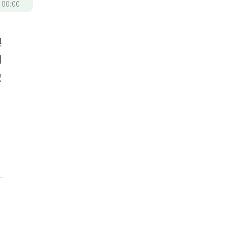
/
00:00
與
問
嫩