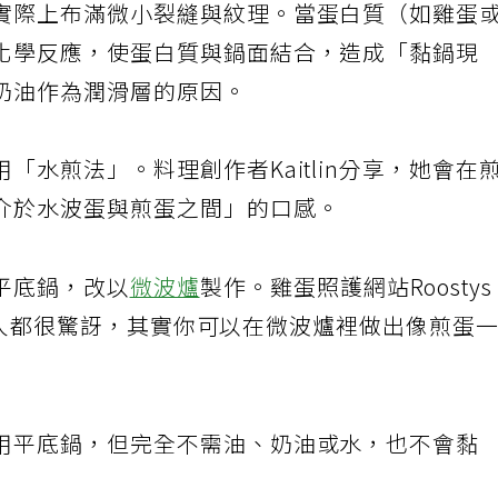
實際上布滿微小裂縫與紋理。當蛋白質（如雞蛋
化學反應，使蛋白質與鍋面結合，造成「黏鍋現
奶油作為潤滑層的原因。
「水煎法」。料理創作者Kaitlin分享，她會在
介於水波蛋與煎蛋之間」的口感。
平底鍋，改以
微波爐
製作。雞蛋照護網站Roostys
「許多人都很驚訝，其實你可以在微波爐裡做出像煎蛋
用平底鍋，但完全不需油、奶油或水，也不會黏