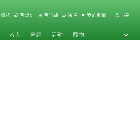
好如初
有設計
有行旅
願景
我的新聞
名人
專題
活動
寵物