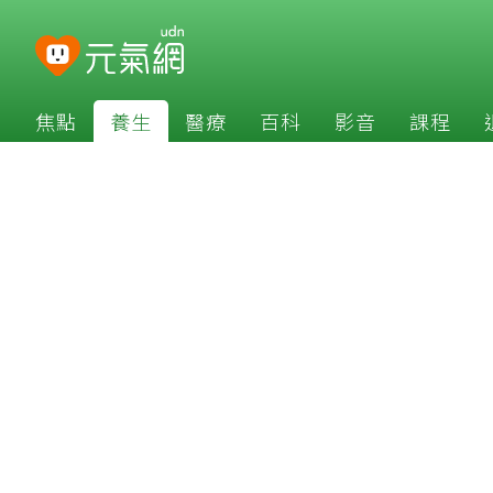
焦點
養生
醫療
百科
影音
課程