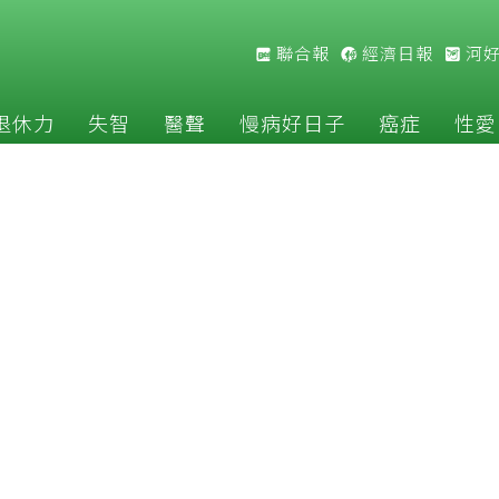
聯合報
經濟日報
河
退休力
失智
醫聲
慢病好日子
癌症
性愛