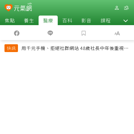
焦點
養生
醫療
百科
影音
課程
退休
用千元手機、拒絕社群網站 48歲社長中年後重視和
快訊
放棄的事：不為面子消費