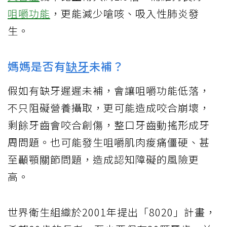
咀嚼功能
，更能減少嗆咳、吸入性肺炎發
生。
媽媽是否有
缺牙
未補？
假如有缺牙遲遲未補，會讓咀嚼功能低落，
不只阻礙營養攝取，更可能造成咬合崩壞，
剩餘牙齒會咬合創傷，整口牙齒動搖形成牙
周問題。也可能發生咀嚼肌肉痠痛僵硬、甚
至顳顎關節問題，造成認知障礙的風險更
高。
世界衛生組織於2001年提出「8020」計畫，