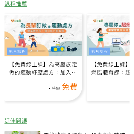
課程推薦
影片課程
影片課程
【免費線上課】為高壓族定
【免費線上課】
做的運動紓壓處方：加入行
燃脂體育課：超
動、增肌、互動元素，0基
氧」高壓族在家
免費
礎也能做！
負擔
特價
延伸閱讀