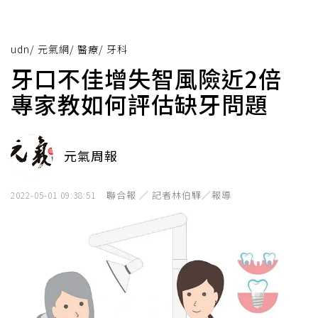
udn
/
元氣網
/
醫療
/
牙科
牙口不佳增失智風險近2倍
專家教如何評估缺牙問題
元氣周報
聯合報 ／ 記者林伯驊／報導
2022-05-01 09:38:51