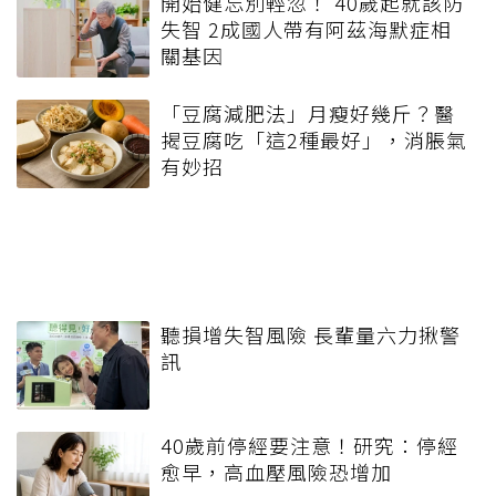
開始健忘別輕忽！ 40歲起就該防
失智 2成國人帶有阿茲海默症相
關基因
「豆腐減肥法」月瘦好幾斤？醫
揭豆腐吃「這2種最好」，消脹氣
有妙招
聽損增失智風險 長輩量六力揪警
訊
40歲前停經要注意！研究：停經
愈早，高血壓風險恐增加