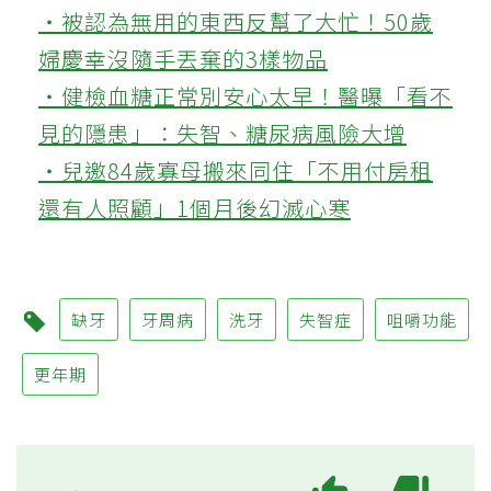
‧被認為無用的東西反幫了大忙！50歲
婦慶幸沒隨手丟棄的3樣物品
‧健檢血糖正常別安心太早！醫曝「看不
見的隱患」：失智、糖尿病風險大增
‧兒邀84歲寡母搬來同住「不用付房租
還有人照顧」1個月後幻滅心寒
缺牙
牙周病
洗牙
失智症
咀嚼功能
更年期