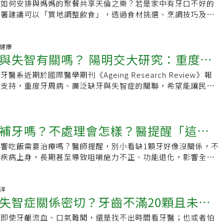
他解釋，植牙是以人工方式試圖複製出比擬原生齒的堅固，透過
倍。數位導航技術讓牙科毫米上的精準度更臻完美新竹品味牙醫
將如何安排與媽媽的聚餐共享天倫之樂？若是家中有牙口不好的
營養
後續的保養植牙手術後的保養至關重要，只有正確的護理，才能
疾病，不可不慎。 缺牙不只影響美觀，還可能影響咀嚼功能，
判斷，是否需要先進行根管治療，或是可以直接用樹脂材料、陶
術、X-Guide數位導航系統，可精準設計植體位置，減少人為判
科沈炯志醫師表示，牙醫師追求的是毫米上的精準度。有了數位
健署建議可以「質地調整飲食」，透過食材挑選、烹調技巧及簡
其價值並保持長久。除了定期（每個月）更換牙刷是維護口腔健
且缺牙也可能造成鄰牙（左右各2）開始倒塌、上面的牙齒往下
修補斷掉的牙齒。大家遇到牙齒斷掉時，記得要先保持冷靜，先
術前並可進行模擬設計，確保每一個步驟精準無誤，提升植牙手
大幅縮短假牙製作時間，還讓患者能夠在短時間內完成全口重
做出適合銀髮媽媽及長輩們「軟硬度」的多樣化餐點。國健署也
也建議植牙者，更甚至沒有植牙的民眾，可以按照「1221原
牙，影響旁邊的7顆牙。 失去咀嚼功能：進食上就會習慣用吞
快就醫，都還有機會讓牙齒恢復原狀的。延伸閱讀：．缺牙一定
功率。陳泰龍醫師建議民眾，可以上網查詢診所的環境設備、經
掃描精準度高、定位準確，且無輻射，對人體無害，它能夠避開
協會理事長何育任示範4道美味且符合質地調整的餐點。牙口問
牙2次，每次2分鐘，並使用1000ppm的含氟牙膏，是口腔清潔
部。．美觀：患處另一側的肌肉發達，造成臉歪，臉歪影響面顎
理會怎樣？醫提醒「這些病」恐上身．缺牙怎麼辦？要植牙，還
例等，亦可主動詢問配合醫師了解施作方式及流程，以確保所選
大地降低了手術風險，進一步確保了患者的安全。再加上是微創
飲食依據調查顯示，65歲以上的長輩有72%部分缺牙；22.8%覺
腦健康
口水則可以作為輔助，每週使用一次即可。 另外，在植牙後，
導致頭歪、脊椎骨歪等。．糖尿病：吞食影響血糖．失智補牙治
牙？牙醫師來解答．她狂掉牙竟是糖尿病併發症！糖尿病口腔4
提供優質的治療服務，安心並滿意地完成植牙手術。 品味牙醫
與失智有關嗎？ 陽明交大研究：重度牙
作，讓即便是張口度較小的患者也能夠接受治療。沈炯志醫師強
括裝假牙者）功能狀況不好；65.8%因為牙齒狀況、咀嚼或吞
線是必須的保養之一。但當牙齦萎縮，牙縫擴大時，轉用牙尖刷
如何補救？除了什麼都不做，還可以有以下3種處理方式： 戴
ttps://reurl.cc/3XeOxl責任編輯：陳學梅
牙醫 – 牙醫師心底話擁有一口好牙是保持健康、自信的重要關
前，會先判斷牙齒狀態，如果牙齒屬於還有救的狀態，醫師會採
制吃東西的種類。「缺牙、唾液分泌減少，會影響長輩食量，易
尖刷應選擇合適尺寸，不宜太細或太粗，刷牙時不應感到過於刺
／優缺點：缺一顆牙，就可以做一個活動的假牙，但是活動假牙
系近期於國際醫學期刊《Ageing Research Review》報
與失智相關，但不能簡化成刷牙能預防
泰龍醫師最後也不忘溫馨提醒，平日就要做好牙齒保健，他呼
稱抽神經）、補牙和牙橋來保全原生牙齒，但若牙齒結構的破壞
」國健署長吳昭軍指出，若能夠透過質地飲食調整，即可幫助長
的損傷；再來，使用1000ppm以上的「含氟牙膏」也是保持牙
到其他的牙齒，時間一久，就會造成這些牙齒的鬆動。價格：一
據支持，重度牙周病、廣泛缺牙與失智症的關聯，希望能讓民眾
記定期牙齒檢查！＊植牙收費1.固定費用：牙冠、植體，約7-9
得拔除，就需要靠植牙來重建以補位缺失的位置，方能保護口腔
養素。吳昭軍說，長輩的身體功能會隨歲月增長，而漸漸退化，
。 最後，定期回診檢查也是植牙後的必要程序。半年洗一次
，甚至是十顆）依材質不同，費用約2～5萬。耗費時間：活動
與高齡心智健康的關聯。口腔健康的重度牙周病與廣泛缺牙與認
用：補骨、補肉，約1-3萬不等(以上價格僅供參考，須依實際狀況
師提醒，缺牙可能導致缺牙周圍的牙齒因各種力量而出現移位情
攝取6大類食物，補充到足夠的蛋白質、維生素、礦物質、膳食
現口腔問題，及時進行處置。 責任編輯：陳學梅
完成。 固定假牙（牙橋）怎麼做／優缺點：需要將缺牙兩旁的
烈的關聯衛福部推估台灣失智人口已超過30萬，其中65歲以上
好處1.手術次數最少，疼痛較低2.整體時間較短(即拔即植約4個
的穩固性需要多方面的支持一樣。因此一旦出現缺牙情況，都應
肌少、衰弱或維持骨骼、心血管及腸道健康等相當重要。國健署
每一個牙冠費用約3萬，因此製作牙橋需要製作3個牙冠，因此
記憶力衰退外，還會影響到人腦的認知功能與改變個性行為，儘
-11個月)3.牙齒拔掉的同時做補骨等補強，能降低牙齦萎縮，執
分溝通討論治療計畫，消除疑慮，適時的植牙治療能夠避免因缺
惠表示，國健署推動「質地調整飲食」，今年首次舉辦「2024
費約9萬。耗費時間：磨牙齒、製作牙冠，約一個禮拜可完成。
補牙嗎？不處理會怎樣？醫提醒「這些
發現口腔健康惡化與失智風險有關，但兩者關聯性仍然不明。陽
較佳＊陳泰龍醫師學經歷：國立臺灣大學臨床牙醫學研究所 (口
續健康問題，且及早介入還可以降低未來的治療時間和更多的金
創新料理」競賽，邀請專業主廚、在校學生及民眾等運用質地調
缺點：缺牙兩旁的牙齒不需損害。價格：依材質、牙齒狀況不
發表最新研究，系統性檢視五年內分析口腔健康與認知功能障礙
陽明大學牙醫學系學士台灣植牙聯盟醫學會 專科醫師中華民國植
不要刻意排斥植牙這個選項。其實只要術前和醫師好好規劃溝通
，設計菜單與烹調美味料理，做出「容易咬、吃得下」的餐點，
響吃飯需要治療嗎？醫師提醒，別小看缺1顆牙好像沒關係，不
～15萬。耗費時間：需要等待骨整合，依每個人的狀況不同，可
現大部分的研究主要聚焦在牙周病、口腔微生物與阿茲海默症的
師現任 品味牙醫 主治醫師
會設計出盡量避免傷害其他構造的治療計畫；術中與醫師好好互
營養健康。先分切並冷凍 有助軟化食材農業部農糧署主任秘書
周疾病上身，長期甚至導致咀嚼施力不正、功能退化，影響全身
至是2年。若條件不好就需要先補骨、補肉才能植牙。健保補助
究證據支持嚴重的口腔健康問題，例如重度牙周病與廣泛缺牙，
續長期追蹤並定期回到牙醫清潔，便能讓第三副牙齒用得久、用
令在地的蔬果雜糧，新鮮營養又低碳，可將較堅硬的蔬菜或雜
見缺牙治療選擇包括植牙、假牙、牙齒矯正和牙橋等4種，各自
包含在保險裡，但根據不同地區，活動假牙可能會有相對的補
有較強烈的關聯。牙周病是什麼？牙周病是指發生在牙齒周圍組
於植牙治療的價格問題，沈炯志醫師表示植牙價格差異大，但植
分袋，裝成適當大小，置於冷凍庫1至3天，就能軟化質地，讓
合誰做？以下醫師解析。 北市聯醫陽明院區口腔醫學科主治醫
： 補助對象係凡設籍本市，經本市立聯合醫院以及臺北市牙醫
包括牙齦炎、牙周炎及其他，是國人常見的口腔疾病。主因是牙
術是主要影響因素，一旦植牙失敗可能導致周圍組織炎症等問
生素、礦物質、膳食纖維。陳啓榮說，台灣諺語：「一午、二
缺牙會引起許多口腔和整體健康問題。首先，缺牙可能對個人的
斌洋
院所醫師評估缺牙需裝置假牙，並符合下列條件之一者，攜帶相
潔乾淨，堆積在牙齒上逐漸引發慢性牙周病。初期可能有牙齦紅
施作一次植牙療程，因此患者應謹慎考慮，建議患者在治療前和
失智症關係密切？牙齒不滿20顆且未裝
其中的「一午」就是描述排名第一的「午仔魚」肉質細嫩鮮甜，
生負面影響，再來會使咀嚼功能減弱，或前牙缺失，可能影響發
1.年滿55歲以上列冊本市之低收入戶者。2.年滿65歲以上經本
的情形，病程到嚴重階段而成牙周炎時，會造成牙齦萎縮、牙齒
材質，選擇經過大量數據驗證的高品質材料和植牙技術，以降低
午仔魚蛋白質含量高且飽和脂肪酸和膽固醇低，細刺又少，很適
長者缺牙，甚至可能影響到進食及營養吸收消化。 另外，鄰近
。3.年滿55歲以上列冊本市之中低收入戶者。4.年滿65歲以上
等症狀，重度骨頭流失的牙周炎治療後也無法恢復原狀，只能修
，即使牙齦流血、口氣難聞，還是找不出時間看牙醫；也或者怕
！
。沈炯志醫師鼓勵患者，在新數位導航助力植牙下，已大幅縮短
。4道質地飲食調整料理食譜透過質地調整的方法，就可以讓銀