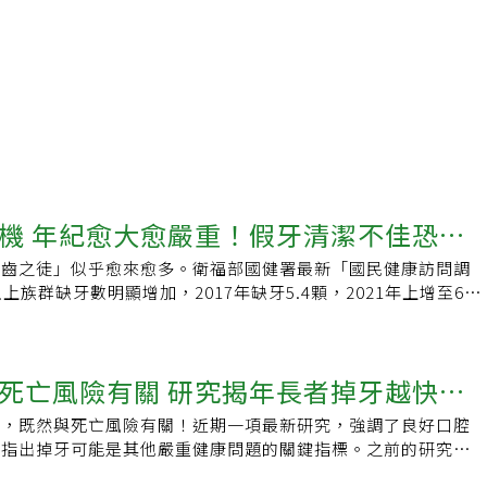
機 年紀愈大愈嚴重！假牙清潔不佳恐感
無齒之徒」似乎愈來愈多。衛福部國健署最新「國民健康訪問調
上族群缺牙數明顯增加，2017年缺牙5.4顆，2021年上增至6.2
0歲者仍保有20顆以上自然牙的僅占2成。忽略牙齒健康 恐致缺
陷缺牙危機。」台北市牙醫師公會理事長蔡佩龍表示，調查也顯
者缺牙比率近9成，平均缺牙數近13顆，多數需仰賴局部假牙維
死亡風險有關 研究揭年長者掉牙越快越
但8成長者對假牙保養的重要性認識不足。全口牙齒共28顆，患
兩顆應沒關係，但長期忽略牙齒健康，恐讓口腔細菌持續增加，
度，既然與死亡風險有關！近期一項最新研究，強調了良好口腔
應，愈缺愈多。依2021年「國民健康訪問調查」統計國人缺牙
並指出掉牙可能是其他嚴重健康問題的關鍵指標。之前的研究已
歲缺牙數均少於一顆，35至44歲缺1.8顆，45至54歲則缺3.5顆、
落與死亡率有關；通常，口中牙齒數量越少，早逝的可能性就越
2顆、65歲以上缺12.4顆。蔡佩龍表示，相較上次調查報告，55歲