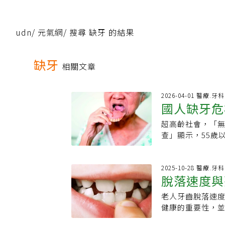
udn
/
元氣網
/
搜尋 缺牙 的結果
缺牙
相關文章
2026-04-01 醫療.牙科
國人缺牙危
超高齡社會，「
染
查」顯示，55歲以
顆。此外，年逾8
牙惡化「國人身
示，65歲以上長
2025-10-28 醫療.牙科
脫落速度與
持基本咀嚼功能，
者常認為缺一、
老人牙齒脫落速
容易早逝
引發缺牙的骨牌效
健康的重要性，
情形，12歲至34
經證實，牙齒脫
55至64歲缺6.