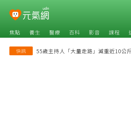
焦點
養生
醫療
百科
影音
課程
55歲主持人「大量走路」減重近10公
快訊