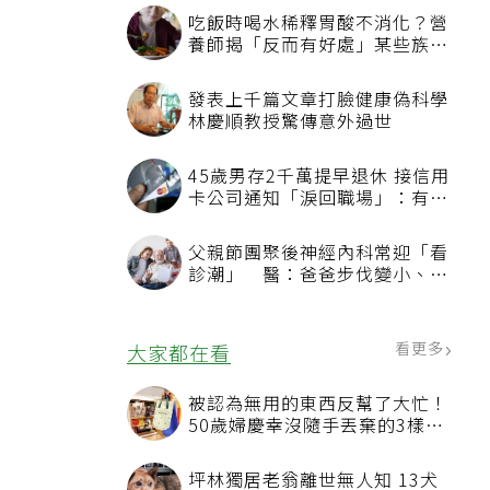
吃飯時喝水稀釋胃酸不消化？營
養師揭「反而有好處」某些族群
才要禁
發表上千篇文章打臉健康偽科學
林慶順教授驚傳意外過世
45歲男存2千萬提早退休 接信用
卡公司通知「淚回職場」：有錢
也碰壁
父親節團聚後神經內科常迎「看
診潮」 醫：爸爸步伐變小、站
不起來別只當老化
看更多
大家都在看
被認為無用的東西反幫了大忙！
50歲婦慶幸沒隨手丟棄的3樣物
品
坪林獨居老翁離世無人知 13犬