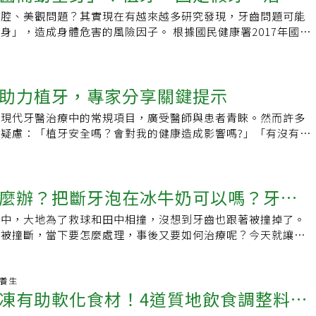
拔除牙齒後，於同一個手術療程中接續置入植體。陳泰龍醫師進
式牙橋，當缺牙數較多時，需磨掉更多周圍牙齒。容易造成牙齦
口腔、美觀問題？其實現在有越來越多研究發現，牙齒問題可能
補助補牙費用一次看
傳統植牙在完整處理受損牙齒後，需要一段傷口癒合期，此期間
導致食物殘渣堆積，如果沒有定期檢查牙齒的習慣，做牙橋的3
身」，造成身體危害的風險因子。 根據國民健康署2017年國民
組織狀況，適時補骨、補肉，一般會需要3至6個月來建立起足
牙。活動式假牙：適用於牙齒缺的較多情況。利用鉤子連接周圍
12歲以上的國人平均缺4.1顆牙，其中65歲以上平均缺了13.4
基。下一步，會再次於缺牙齒骨處施行手術，創造合宜的孔洞空
嚼較難的食物有一定限制。不適合植牙的族群雖然植牙手術優點
上有80.4%口內剩不到20顆牙齒。到底缺牙會造成什麼健康問
而即拔即植則是將拔牙、補骨、植體置入結合於同一次手術中，
在充分評估自身整體健康狀況和口腔環境後進行。如果本身有以
補救、治療？快讓台灣里昂哈佛牙醫診所陳俊龍院長告訴你：避
體骨整合同步進行，植牙療程於拔牙當日即展開，大大縮短療
助力植牙，專家分享關鍵提示
能會建議其他替代方案或在解決相應問題後再考慮植牙：．全身
缺牙的6大因素為什麼會缺牙？總結來說多是意外傷害，如跌
植牙過程，即拔即植手術次數減少，這對害怕看牙醫、聽到鑽具
、心臟病、糖尿病以及骨質疏鬆等全身性疾病可能影響植牙的成
的食物等等，但其他原因還可能是天生、老化、心理因素。 意
人來說，絕對是一大福音。陳泰龍醫師並就牙齒保健提供一項專
是現代牙醫治療中的常規項目，廣受醫師與患者青睞。然而許多
術前，醫生會評估患者的整體健康狀況。．骨質狀況：進行植牙
、車禍、吃太硬的食物．天生：可能有人天生缺一顆、甚至八
槽骨將會萎縮10%~33%。即拔即植的做法讓傷口在癒合期同步
疑慮：「植牙安全嗎？會對我的健康造成影響嗎?」「有沒有其
基礎，用以支撐植牙。如果患者的骨頭不夠，可能需要進行補骨
增長，口水分泌較少，容易口乾舌燥，造成蛀牙率高，進而導致
，能有效降低齒槽骨及牙齦萎縮狀況，延緩組織萎縮會帶來的影
於植牙討論的文章比比皆是。為數不少的患者已將植牙視為缺牙
基的穩固性。．糖尿病控制：對於患有糖尿病的患者，植牙前要
：恐懼看牙，就可能放著不管導致缺牙．不良習慣：如不刷牙、
植的一大優點。 聽起來很棒！我適合即拔即植嗎？雖然即拔即
小張是其中一位的植牙患者，多年前，他在前排牙齒位置做了兩
平維持在7以下，超過7或血糖控制不佳的糖尿病患者，植牙的
牙周病以前有人常說，生一個小孩掉一顆牙是真的嗎？其實懷孕
利及優點，但並非所有人都適合這項治療方式。陳泰龍醫師說，
而，由於天生牙齒脆弱，後續牙齒受損情況比一般人快，導致想
降。．口周問題：牙周病可能對植牙的影響很大，在進行植牙手
，但只要有良好的飲食補充，在產後半年後，骨質密度就會回到
麼辦？把斷牙泡在冰牛奶可以嗎？牙醫
拔即植前，會對患者進行詳細的X光及牙科電腦斷層掃描，以評
狀態變得極為困難。幸運的是，如今的植牙技術已經有了長足的
周治療，確保口腔環境的整體健康。．個人習慣：抽菸和嚼檳榔
中的確有看到孕婦牙齦紅腫，有許多牙結石、牙菌斑，而一刷牙
、神經、血管分布位置等條件。如果齒槽骨骨量過少，或牙周病
手術在新數位導航技術的加持下有望可以在一天之內完成，讓患
也可能影響植牙的成功，這些習慣也可能增加手術後的併發症風
敢刷牙、刷不乾淨，引發牙周病、牙齒脫落的產生。另外，孕婦
季中，大地為了救球和田中相撞，沒想到牙齒也跟著被撞掉了。
萬不要用衛生紙或布來包牙齒！
條件欠佳，又或者評估後發現預計植入處太過貼近神經、鼻竇
拾開口大笑的願望。相較於過去全憑醫師經驗、肉眼判斷的徒手
然是相當安全的選擇，但仍然存在一些術後風險需要特別注意。
牙齒腐蝕。要避免缺牙，好好刷牙、補充營養，對孕產婦女來說
齒被撞斷，當下要怎麼處理，事後又要如何治療呢？今天就讓劉
下，就不建議進行即拔即植。此外，即拔即植對於傷口癒合能力
至4個月的治療時間，新數位導航技術不僅提高了手術的效率，
7天到14天內），若沒有做好保養、遵循醫囑（使用抗生素和漱
為蛀牙是缺牙的一大危險因子，所以目前政府有提供滿13歲以上
聊聊。在運動時牙齒被撞斷，當下要怎麼處理？狀況一： 整顆
菸者口腔骨骼和組織因菸害受損，復原力較弱，也不是即拔即植
者等待的時間。數位導航技術在牙科的應用被譽為革命性的突
腔的清潔和防止感染），可能有感染問題，牙肉癒合不佳，口中
牙一次的補助。針對孕婦、口乾症、糖尿病、腦中風、洗腎等高
先要把牙齒先泡在冰牛奶或生理食鹽水中，較能維持牙周韌帶的
的光學動態追蹤功能，可讓醫師在手術過程中即時修正，避免了
入傷口，就可能增加後續的健康風險。特別是對於有糖尿病等全
付每3個月洗牙1次。缺牙引發的健康危機牙齒對身體健康相當
0分鐘內就醫(越快越好)。但要記得千萬不要用衛生紙或布來包
老養生
所和牙醫至關重要。陳泰龍醫師說，即拔即植是精準度要求更高
傷，大幅提升醫師植牙時的治療準確度與患者對手術的信任度。
，由於其癒合能力可能較差，更需謹慎防範感染的風險。除此之
凍有助軟化食材！4道質地飲食調整料理
齒咬合，對飲食有興趣，營養就會好；良好的牙齒咬合加上唾液
組織細胞脫水死亡。狀況二 ：牙齒部分斷裂，牙根還在如果只
師的豐富實務經驗，術前的完整評估及術中借助新數位導航技術
技術還可搭配術前的電腦斷層，精準設計植體位置，其精準度更
者，可能有夜間磨牙情形，如此也恐造成骨頭的破壞，增加植牙
促進腸胃吸收，營養也會相對好。而且若是成為牙周病，也可能
要先將牙齒碎片撿回，並盡快就醫，醫師會根據牙根的狀況、牙