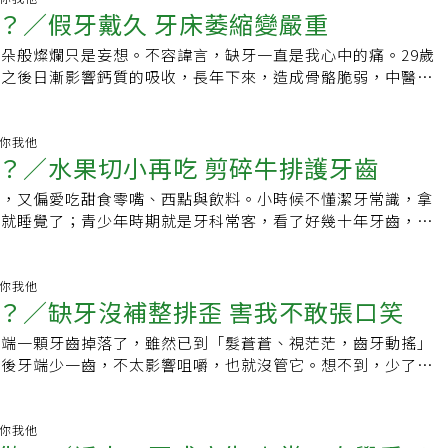
認知功能有關。牙植體作為牙齒替代品可能在保留認知功能方面
體製造品牌因臨床經驗多，擁有充足的植體使用數據，能更為精
？／假牙戴久 牙床萎縮變嚴重
返家，提到有一種「嵌牙」技術，不用反覆的挖洞、填補，最重
luence of Dental Prostheses on Cognitive
面處理、螺紋深淺、尺寸大小等細節，有效幫助植入成功率，同
，自然牙可以保留，顏色和真牙相仿，比補牙還堅固耐用，讓我
 Elderly Population: A Systematic Review（牙科修復體對老年
保固服務，能給患者更多保障，會是較佳選擇。施作技術更是決
朵般燦爛只是妄想。不容諱言，缺牙一直是我心中的痛。29歲
我找另一家牙科診所，醫師解釋是採用「陶瓷嵌體」，將一片注
響：系統性評價）。結論：牙齒假體在預防認知障礙方面具有非
施作方式有徒手植牙、導引板輔助及數位導航三種技術，第一種
，之後日漸影響鈣質的吸收，長年下來，造成骨骼脆弱，中醫有
陶瓷片，鑲嵌在真牙兩側，精密貼切的結合，類似「架橋」的方
並可以作為增強失智相關疾病和神經退化性疾病患者認知功能的
師知識、技術及經驗，施作過程若稍有誤差，結果影響極大，後
之餘」，因此連帶牙齒容易脫落，導致缺牙。再加上邁入更年期
，還可以幫助恢復牙齒強度，延長牙齒使用壽命。接著照X光，
parison of the effect of conventional and implant-
技術及科技輔助，其中數位導航技術更通過三維影像系統，能避
降，更是造成牙齒兵敗如山倒。年過60之後，因假牙戴久了，
淨，拍照傳送齒模技師，預繳訂金，鑲嵌後交尾款，再經多次測
ures on brain activity and cognition in a geriatric
鼻竇，精確計算出植體最佳植入位置，沈醫師說，導航系統就像
床萎縮，口腔有異味，買了消除牙周病的牙膏，不僅天天刷，還
健康你我他
礙，雖然價錢上萬元，卻比起植牙便宜多了，為了身體健康，這
 A functional MRI study（傳統和植體固定覆蓋義齒對老年族群大
？／水果切小再吃 剪碎牛排護牙齒
，透視患者解剖構造，精確引導植體至理想位點，減少手術風
指示及教導，一吃完東西就立刻刷牙，結果異味是消除了，但僅
缺牙攸關容貌，影響咬合、咀嚼功能，導致齒槽骨萎縮，無法享
的影響比較 – 功能性 MRI 研究）。結論：與傳統的全口義齒相
牙穩定性和長期使用效果。理想的植牙施作醫師會願意在患者諮
床仍輪流萎縮，終至脫落。每回牙齒一脫落，待脫落的窟窿牙肉
牙應該馬上處理。如今我飲食正常，連堅硬的芭樂都啃得動，令
好，又偏愛吃甜食零嘴、西點與飲料。小時候不懂潔牙常識，拿
蓋義齒可能為無牙患者帶來更好的感覺回饋，並提高認知能力。
協助患者於術前對植牙有一定程度的了解，因此，選擇一位溝通
醫補一顆假牙；如果不補，進食時必將因只用另一邊的牙齒咀
下就睡覺了；青少年時期就是牙科常客，看了好幾十年牙齒，花
tive association between tooth status and cognitive
當一回事的醫師十分重要，可有效緩解患者對於植牙的疑慮與不
咀嚼的一邊臉頰肌肉彈性有力，不咀嚼的一邊臉頰肌肉彈性鬆
被牙醫師告誡不要咬或啃太硬食物，以免造成牙齒缺損。現在我
among older adults in Europe（歐洲老年人牙齒狀況與認知能力
健康管理要靠自己！除了植體選擇及醫師技術，患者本身狀況也
掉了不補，笑也不敢笑，進食如芭樂或啃玉米時，完全束手無
或豆漿加燕麥片解決，半流質食物不大用到牙口。蘋果與芭樂都
聯）。結論：與未更換缺牙的參與者相比，部分更換牙齒的參與
期限。一般會評估植牙處骨頭是否夠完整、牙肉是否夠豐厚，沈
刀將芭樂切小塊，再用臼齒的假牙咀嚼，且馬上找牙醫補門牙。
爽脆，於是我會切成小塊後放在餐碟內，再用叉子吃；煮好的玉
健康你我他
齒的參與者、或所有牙齒均在原位的參與者，具有更好的認知表
概念就像蓋房子，地基廣大平坦、水土保持做得好的土地，房子
，可以洋洋灑灑說不完，盼缺牙的經驗讓大家借鑑。也祝大家身
？／缺牙沒補整排歪 害我不敢張口笑
將玉米粒剝下來放在碟子上，以小湯匙吃。到餐廳享用牛排大餐
ect of single-implant overdentures on cognitive
如果經過評估，患者條件欠佳，則在植牙前需先經過補骨補肉這
動，保有一口健康的牙齒。
剪刀剪碎再吃，安全卻美味不減分。缺牙還要注意假牙問題，國
der adults: A 3-year follow-up report（單一植體覆蓋義齒對老年
，將強壯的植牙地基先建立起來；若患者有牙周病也需先行治
牙端一顆牙齒掉落了，雖然已到「髮蒼蒼、視茫茫，齒牙動搖」
，隨團導遊都會用麥克風提醒大家，記得檢查假牙是否帶齊上
：3 年追蹤報告）。結論接受單一植體覆蓋義齒植入的無牙下
感染影響植牙成功率。植牙是患者在乳牙、成人牙之後的第三套
得後牙端少一齒，不太影響咀嚼，也就沒管它。想不到，少了牙
臨時門面假牙，就曾發生過出走的事。當時吃飽喝足、逛北市東
體覆蓋義齒 1 年和 3 年後 MoCA-J 總評分顯著提高。此外，
兩周內輕漱口、避免碰觸、不啃咬硬物、不做激烈運動外，之後
會逐漸影響牙齒的排列，我的上排牙齒，逐漸傾斜，導致兩顆門
兒露出疑惑表情說：「你的門牙呢？」我趕忙奔回剛打烊的餐廳
覆蓋義齒治療後 2 個月、1 年、2 年和 3 年的記憶領域得分
就如同對待成人牙一般，該有的清潔、定期檢查不能少，可特別
非常難看，從此，我鮮少張口大笑。牙缺了一定要補，不管是植
准進廚房狂翻幾個大垃圾桶，結果洗碗工在水槽廚餘內發現，用
顯著提高。2024年：Short-term data suggests
潔牙與牙的臨接面，避免細菌積聚；部分病況如糖尿病，會因為
都好。植牙很貴又費時，假牙要隨時拔上拔下，也很麻煩。我做
健康你我他
我。同事也抱怨過，外出午餐時假牙不見了，以為遺忘在餐廳，
its in the elderly with single-implant overdentures（短期數