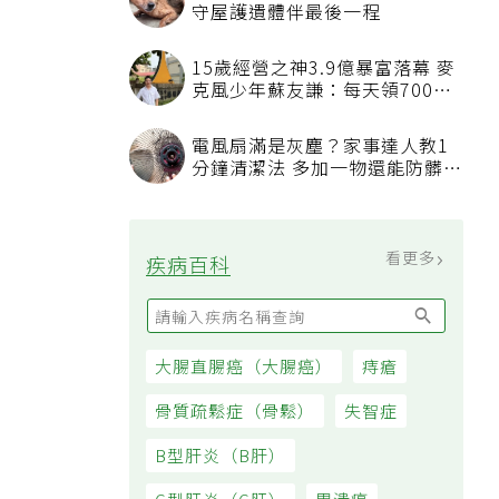
守屋護遺體伴最後一程
15歲經營之神3.9億暴富落幕 麥
克風少年蘇友謙：每天領700元
過日子
電風扇滿是灰塵？家事達人教1
分鐘清潔法 多加一物還能防髒汙
附著
看更多
疾病百科
大腸直腸癌（大腸癌）
痔瘡
骨質疏鬆症（骨鬆）
失智症
B型肝炎（B肝）