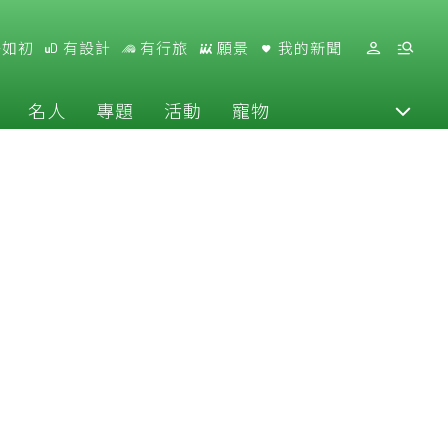
好如初
有設計
有行旅
願景
我的新聞
名人
專題
活動
寵物