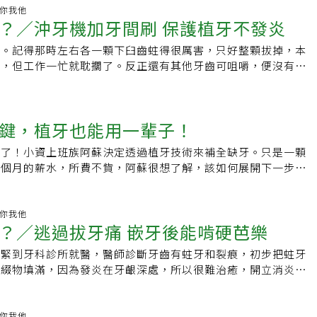
「並可以合理的向醫療保健專業人員和公眾，提出掉牙速度過快
表示，長輩在「我的餐盤」六大類食物中，每日應攝取的蔬菜
而言，若假牙配戴不穩或清潔未落實，可能進一步加劇咬合不均
，那個日本研究的論文，不論是在標題裡，或在文摘裡，都沒有
駭，但課務和學業兩頭燒，心想「沒疼痛」、「緩緩就好」，想
健康你我他
預後的建議。」
品類低於標準，原因跟牙齒狀況、咀嚼或吞嚥不佳有關，咬不動
牙齒流失風險持續累積，甚至形成難以逆轉的口腔健康惡性循
？／沖牙機加牙間刷 保護植牙不發炎
「門牙」。《銀天下》那篇文章並沒有提供那個日本研究的參考
因僥倖心理而起。缺牙不補，除了引發嚴重的牙周病外，也造成
好好吃完一餐，造成熱量和營養皆不夠。高齡營養質地調整飲食
點時間搜尋，結果找到Association Between Reduced
崩壞，為了一時的偷懶，付出三倍以上的代價，算是相當慘痛的
養為了照顧高齡者的營養，國健署2019年推出「高齡營養質地
牙。記得那時左右各一顆下臼齒蛀得很厲害，只好整顆拔掉，本
sal Contact and Alzheimer’s Disease Onset in Older
之鑑，我再也不敢怠慢，除了每半年到牙科做定期檢查外，只要
過檢測食物的軟硬度，讓有牙口問題的長輩吃得下、吃得夠、吃
理，但工作一忙就耽擱了。反正還有其他牙齒可咀嚼，便沒有積
lts: Results from the LIFE Study（日本老年人後牙咬合接觸減
，馬上找牙醫師報到，果然「預防勝於治療」，我從原本的一口
吳昭軍強調，國健署亦補助各地方政府布建「社區營養推廣中
因沒處理因此導致一連串的麻煩。長期缺牙不補，不單影響美觀
病之間的關係：LIFE 研究結果）。這篇論文文摘的結論是：
修復到全口都沒有缺牙，這是值得欣慰的護牙成績。牙醫師提
走入社區，為地方長輩提供營養照護。國健署提供了食材挑選及
因缺乏阻力，開始向缺牙的地方傾斜，加上食物堆積，讓蛀牙及
歲的老年人來說，後牙咬合接觸減少以及牙齒脫落會對阿茲海默
到「80/20」，當我們80歲時，還保有20顆真牙，目前我算及
幫助長輩輕鬆攝取營養，以蔬菜為例，菠菜、莧菜、高麗菜、胡
更沒想到，缺牙處的齒槽骨也因缺牙而慢慢萎縮，導致對咬過
項研究強調了注意咬合接觸對降低阿茲海默症風險的重要性。」
保持下去。俗話說：「牙痛不是病，痛來要人命」，奉勸諸位讀
鍵，植牙也能用一輩子！
質地較軟，鈣、鐵含量豐富，適合搭配五穀雜糧。另可選用嫩
正及顳顎關節疼痛。日前因為下巴關節會痛，咬東西很吃力，連
日本研究的對象是「後牙咬合接觸減少與阿茲海默症發病之間的
牙齒保健問題，特別是當出現缺牙時，千萬別「遇缺不補」，務
等技巧，讓蔬菜容易煮軟，再加上炒熟剁碎的雞蛋，一樣能變化
經醫師檢查診斷，才知是因為缺牙所致。為避免隨著缺牙時間拉
「臼齒數減少與阿茲海默症發病之間的關係」。不管如何，這篇
，否則就像台灣俗諺說的：「細孔毋補，大孔著艱苦」，缺牙不
費了！小資上班族阿蘇決定透過植牙技術來補全缺牙。只是一顆
髮料理。
齒健康，進而引發其他口腔問題，我決定等牙周狀況整頓完成開
-8-26，而比它早9個月（2023-11-28）我就已經發表牙齒越少
恐追悔莫及。
三個月的薪水，所費不貲，阿蘇很想了解，該如何展開下一步才
為做了植牙手術就能一勞永逸，植牙後保養非常重要，若沒有好
我在結尾說：「因為它們都牽扯到『咀嚼功能與健康的關係』。
順利成功，並能讓這顆珍貴新牙陪伴他長長久久。新竹品味牙醫
果恐將功虧一簣。最近聽從牙醫師吩咐，每餐後用加強型牙齦護
們可以做出這樣的推理（假設）：缺牙會導致咀嚼功能下降，而
科醫師沈炯志表示，影響植牙成功率及能長久使用的主要因素有
牙間刷清牙縫，還買沖牙機沖牙，睡前用漱口水，盡力讓牙齒不
導致大腦灰質萎縮，從而導致認知功能下降。」我把我這篇文章
（人工牙根）選擇、施作技術、患者口腔及健康條件，以及術後
健康你我他
的慘痛經驗是，如果遇到缺牙問題，應儘早就醫處置，讓缺牙的
athy來作為回覆，可是她很快就回覆：「謝謝林教授，遇有問
？／逃過拔牙痛 嵌牙後能啃硬芭樂
牙使用追蹤研究調查，不論哪個年齡層都有90%以上的成功
到最低。時間拖愈久則重建所花費的時間及費用只會更高，花錢
網站上搜尋有無相關文章，我其實是想找找有無有關植牙的相關
10至20年的良好表現，上世紀全球第一例植牙案例的人工植體
口腔和整體健康，那才是得不償失。缺牙不補會造成很大影響，
趕緊到牙科診所就醫，醫師診斷牙齒有蛀牙和裂痕，初步把蛀牙
以，很顯然·Kathy真正想知道的是「植牙是否可以減少失智
一生，使用了40年之久，這證實植牙是有機會安心使用一輩子
的問題。
補綴物填滿，因為發炎在牙齦深處，所以很難治癒，開立消炎止
是「目前的證據都說是可以」，請看2019年：Association
值得信賴的診所及醫師植牙成功因素之一是種入顎骨、取代天然
要咬硬物，萬一裂掉就要裝假牙了。裝假牙前要先做根管治療
Implants and Cognitive Function in Community-dwelling
冠的植體，主要採用生物相容性高的鈦金屬製成，形狀類似螺
，大概三次，但我對抽神經有恐懼感，費時又耗精神，價錢也昂
ts in Korea（韓國社區老年人植牙與認知功能的關聯）。結論：植牙
場品牌多選擇也多。沈醫師進一步解釋，植牙是高精密技術，成
替代法，醫師說因為破洞較大，以目前的技術，除了做假牙別無
健康你我他