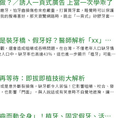
傷口癒合不易等因素，對植牙的長久使用產生影響，因此，整體
做？／誘人一頁式廣告 上當一次學乖了
牙齒掉了，就做臨時假牙，隨著年紀愈大，牙齒一顆顆掉，掉一
，我發現她的上衣口袋有團衛生紙，提醒掏出來看看，果然假牙
覆蓋義齒對老年人的認知能力有好處）。結論：下顎骨中沒有天
要的一環。醫病合作，永享植牙帶來的美好即使植牙技術成熟，
上補綴一顆，務必做到不缺牙。我的牙醫是傳統牙醫師，不會做
傻眼。建議有戴活動假牙的人外出用餐，取下時務必收妥，才不
會磨牙，怕牙齒損傷愈來愈嚴重，打算買牙套，睡覺時可以保護
使用單一植體覆蓋義齒一年和三年後，認知功能得到改善，這反
出現一些狀況，可能的問題包括植體周圍的軟組織發炎，或植體
工夫倒很扎實，多年來，竟然也補好我上、下十幾顆缺牙了。現
的糗事。
據我的搜尋喜好，那天瀏覽網路時，跳出「一頁式」矽膠牙套廣
知領域得分上。2024年：Denture Use Mitigates the
最嚴重甚至導致植體鬆動，如果患者出現牙齦紅腫、疼痛甚至流
真正的原牙大概剩下十顆不到，但一副上、下臨時假牙用了快20
套精美得像陶瓷，模特兒配戴後，不僅可以掩蓋牙齒的缺漏、發
act of Tooth Loss in Older Adults（使用假牙可減輕老年人牙齒
能是植體周圍發炎感染，應該立即回診確認並進行治療。而因應
很用心，飯後必取下清洗，每晚用假牙清潔劑浸泡。最近幾年，
題，還標榜長期配戴可以達到使牙齒更整齊的效果，最重要的
）。結論：及時使用假牙並維護 20 顆以上的牙齒（包括天然牙
因工作關係而遷徙十分常見，患者也需妥善保存植體保固卡及相
，每餐後用抗牙菌斑牙膏刷牙，用牙尖刷清牙縫，還買沖牙機沖
副不到千元）、操作簡單，購買3副還有優惠。我想到我的家
輕社區老年人因牙齒脫落而導致認知障礙的風險。原文：植牙與
後更換醫師或診所時，能經由該些資料取得最妥善的維護。最後
藥水，盡力讓牙齒不發炎。假牙部分，若稍不適合，就用假牙黏
是裝牙橋、假牙好？醫師解析「xx」勝
發黃、缺牙的困擾，於是一次下訂3副，並滿心期待收到貨品。
責任編輯：辜子桓
炯志醫師提醒，不要以為植牙手術完成就萬事大吉了，除了日常
，但若是真正牙齦萎縮，會大大不適了，還是要請牙醫師再做調
落差超級大，一眼就看出是廉價的塑膠材質，戴在牙齒上怎麼可
回診檢查，也不要忽略生活習慣帶來的影響，抽菸、吃檳榔的請
已老去，現在又有一顆牙齒似乎有搖動現象了。但記住，有缺牙
美觀，還會造成咀嚼或吞嚥問題。在台灣，不僅老年人口缺牙情
一文看懂費用、後遺症、保養方法
一樣自信微笑。不僅外觀不怎樣，材質也讓人不敢領教，本著不
牙行為者，也請諮詢醫師，藉由咬合板等輔助工具來避免牙冠磨
才是。
4歲人口中，缺牙率也高達43％，這也進一步顯示「植牙」可能是
格，我真的試著晚上戴著睡覺，不料一覺醒來，牙套表面被磨得
牙就能伴你一生！ 品味牙醫 沈炯志醫師●衛福部部定口腔顎面
議題之一。想要有一副好牙、缺牙後該做植牙還是牙橋、植牙後
道有沒有塑膠微粒被我吞下肚。後來在一些防詐文章中，看到
部部定齒顎矯正科專科醫師●All-on-4 全口植牙重建專科醫
民國植牙醫學會副理事長、恩主公醫院牙醫部贋復假牙科部主任
式網路廣告」的宣導，從此只要看見沒有相關網頁連結可進一步
學醫學會專科醫師●台北醫學大學牙醫學士新竹品味牙醫
8020」、「6024」、「1221」！ 根據世界衛生組織
料、使用者評價的廣告，就會連忙迴避，不讓自己再上當受騙。
.prevail-dental.com/掌握這些關鍵，植牙也能用一輩子！
再等待：即拔即植技術大解析
80歲的老人家至少應該要有20顆功能正常的自然牙，60歲至少
麼解決？透過牙醫師的推薦，我訂製了壓克力咬合板，睡覺時戴
vail-dental.blog/2021/02/immediate-implant/
常咀嚼的牙齒，才算能維持最基本的口腔機能。 缺牙時，有多種
不會愈磨愈短；生活中也盡量改進急躁習慣，讓自己不要常處在
，或是意外斷裂損傷，缺牙都令人苦惱！它影響咀嚼、咬合、發
對於年輕人而言，植牙是最理想的選擇，可以說是人類的第三副
晚上睡覺都不安寧。
便，也影響「門面」，與人說話或有笑意時不自覺地遮掩，讓人
乳牙，恆牙則是第二副）。其成功率高、較牙橋好清潔。然而，
品味牙醫診所陳泰龍醫師表示，「即拔即植」植牙技術能有效縮
情況的方法，還需考慮個人的口腔狀況和預算，植牙雖然價格較
果缺牙位置為門牙，在評估可行後，缺牙診療當天就能放入植體
養與照顧，能夠提供更長期的健康口腔解決方案。 植牙：最為
安裝臨時假牙，在他人尚未察覺前便可恢復如常笑容。拔牙後，
法，且使用時間長。需要充足的骨頭基礎（不足就需要靠補骨
齒而動全身」！植牙、固定假牙、活動
即拔即植（Immediate Implant Placement），依照字
達九成五以上。牙橋：缺一顆牙時，需要磨小兩側個一顆牙齒，