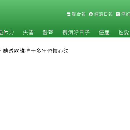
聯合報
經濟日報
河
退休力
失智
醫聲
慢病好日子
癌症
性愛
斤 她透露維持十多年習慣心法