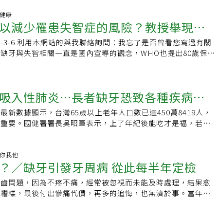
，還沒有任何數據顯示，牙齒脫落的速度，會如何影響這種關
多了一點多顆，應與抽菸、牙周病、糖尿病等因素有關，影響牙
，中國四川大學(SichuanUniversity)研究人員領軍的研究
腦健康
合能力，牙床不穩，增加缺牙機會，進而造成咀嚼不易、營養不
以減少罹患失智症的風險？教授舉現有
名老年人進行了掉牙研究，追蹤研究他們在平均3.5年內牙齒脫落率
世界衛生組織（WHO）「8020計畫」，期望民眾在80歲仍保
係。研究人員在發表的論文中寫道：「在老年人中，無論基線的
牙，蔡佩龍強調，這是高齡者在健康餘命與生活尊嚴的關鍵指
025-3-6 利用本網站的與我聯絡詢問：我忘了是否曾看您寫過有關
，牙齒脫落速度越快，全因死亡風險就越高。」即使針對像是性
長者能夠達標，顯示口腔健康仍有明顯進步空間。公費洗牙半年
缺牙與失智相關一直是國內宣導的觀念，WHO也提出80歲保有
程度、飲酒習慣和規律運動水平等可能影響健康和疾病的因素進
此，政府與牙醫師公會全聯會合作，推動多項口腔健康政策，其
動計畫，我個人因為牙齒不健康，很關注這個議題，但我一直有
間的關係仍然存在。這並不代表研究人員暗示快速失去牙齒會導
可洗牙一次，孕婦、糖尿病患等高風險族群則可三個月洗牙一
教授寫過相關文章，缺牙後現醫學進步了有植牙可以維持咀嚼功
導致牙齒脫落的健康問題也可能會縮短壽命；因此，掉牙可以作
，民眾應多利用這項公費給付，定期檢查確保口腔健康。不少缺
有不少否定的論點，我的問題是否是咀嚼功能的退化或喪失與失
體健康和死亡風險的指標。良好的口腔健康長期以來，一直都被
吸入性肺炎…長者缺牙恐致各種疾病上
，不論是固定假牙或活動假牙，做好清潔保養很重要。蔡佩龍
維持咀嚼功能（不論是什麼牙）就可以減少失智風險？現已走上
狀況息息相關，且之前就有研究發現，口腔健康與認知能力下降
真牙一樣要使用軟毛牙刷、牙線，搭配牙間刷刷洗固定假牙，餐
有相關的研究呢？感謝您。讀者寄來的連結打開的是《銀天下》
有關聯。為什麼掉牙率與死亡率之間有關聯，原因目前尚不清
最新數據顯示，台灣65歲以上老年人口數已達450萬8419人，
示，9成活動假牙配戴者日常照護經常忽視，其中「食物卡塞」
6發表的「咀嚼活化大腦，缺這顆牙齒最關鍵！失智風險大增1.34
出，發炎、飲食、肥胖和心理困擾等因素，都可能同時影響牙齒
發重要。國健署署長吳昭軍表示，上了年紀後能吃才是福，若因
另有55%假牙配戴者因假牙移位而產生不適感。假牙照護差 易
是（合併）：「九州大學研究團隊從日本多個行政區的健康資料
舉例來說，牙齒較少的人會因為咀嚼困難等因素，比較容易在飲
差，容易影響進食而導致營養不良。長者缺牙 可能導致各種疾
長期忽略活動假牙的清潔與穩定度，蔡佩龍表示，不僅會影響進
年至2020年醫事機構申報的醫療費用明細，分析約2萬2千名65
衡的情況，身體所需的營養就會減少，進一步加劇健康問題。研
，我國長者72%有部分缺牙，29.9%覺得自己的牙齒功能差；
質，還容易在假牙與鄰近真牙的交界處堆積牙菌斑與細菌，成為
將他們臼齒的缺牙數、咬合狀況與確診阿茲海默症的時期進行比
儘管這些解釋了牙齒脫落與其他已知的死亡風險因素之間存在關
嚼或吞嚥問題，吃東西的種類有限。如果咬不動、吞不下，經常吃
健康你我他
資料顯示，高達88%假牙清潔程度不佳的配戴者患有義齒性口
因臼齒缺失導致咬合不正的高齡者，出現失智症狀的風險，比咬
？／缺牙引發牙周病 從此每半年定檢
制仍不清楚，值得進一步研究。」這項研究背後的團隊致力於促
，久了會沒食欲，容易因蛋白質、膳食纖維、鈣、鎂、維生素D
感染問題相當常見，且易反覆發生，進一步影響整體口腔環境的
.34倍，而門牙一起缺失、上下無法咬合或全口無真牙的高齡
康；定期看牙醫、每天刷牙兩次以及戒菸都有助於保持牙齒健
足，漸漸流失肌肉、免疫力下降，導致各種疾病上身。國健署社
指出，活動假牙若配戴不夠穩固，除影響進食舒適度並增加食物
出1.54倍。」從這段話就可看出，《銀天下》那篇文章是文不
牙齒問題，因為不疼不痛，經常被忽視而未能及時處理，結果愈
究也顯示，這些習慣會影響老年人的壽命。牙醫檢查同時還能統
麥揚俊說，老家人如果牙口不好，除了進食困難影響營養吸收，
可能造成咬合力量分布不均，使鄰近真牙承受過度負擔，進而導
正常情況下我們每個人都有12顆臼齒，所以，文章裡所說的
愈糟糕，最後付出慘痛代價，再多的追悔，也無濟於事。當年剛
且可以修復缺失的牙齒；研究顯示，這很可能是監測老年人及其
細菌感染，一旦發生嗆咳，提高了發生吸入性肺炎風險。建議應
周狀況惡化。同時，缺牙區域若長期缺乏正常咀嚼刺激，也可能
」怎麼會在標題裡變成「缺這顆牙齒」呢？缺的到底是哪顆？這
進修，日以繼夜忙得不可開交，由於睡眠嚴重不足，火氣大，經
的可靠方法。「這些發現強調了監測牙齒脫落進展的重要性，」
假牙或植牙把空缺補起來，改善咀嚼功能及外觀。國健署社區健
，削弱假牙與周邊牙齒的支撐結構。蔡佩龍提醒，對於原本屬高
玄虛的標題是媒體慣用的手法，目的是要吸引閱覽，但卻讓我感
流血，某日在學校吃午餐，「喀擦」一聲，一顆牙齒掉了下來，