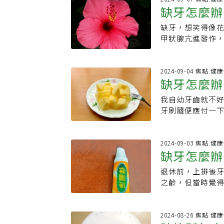
與社區老年人的
立時間較長的植
缺牙怎麼辦
他法。正巧小女
發揮作用。2021年：Inf
準的優化植體表
要的是不用拔牙
Functioning in
時這些品牌提供
缺牙，想笑得像花
燃起一絲希望。
人認知功能的影
定性關鍵。常見
甲狀腺亢進發作
音符號ㄇ形狀的
常重要的作用，
方式完全仰賴醫
言：「齒者，骨
式，不會輕易脫落
保護因素。2022年：Com
二者則藉由現代
後，女性荷爾蒙下
把補牙處清潔乾
retained overdent
開神經、血管、
引起牙周病、牙
2024-09-04 焦點.
試，直到舒適無
population –
缺牙怎麼辦
是「上帝視角」
聽從健康中心的
筆錢省不來的。
腦活動和認知能力
險，大大提高植
剩不多的牙齒牙
受美食，若有缺
我自幼牙齒就不
比，植體固定覆
詢時給予回饋，
長出後，就找牙
我十分滿意。
牙刷隨便應付一
2022年：A prospec
意願高，把患者
嚼，日久必造成
費很多錢。也常
performance 
安。口腔護理及
弛。如果是門牙
的早餐常以牛奶
之間的前瞻性關
會影響植牙使用
策，只得靠水果
是最愛，卻十分
2024-09-03 焦點.
者、完全更換牙
醫師說，植牙的
我缺牙的苦難經
缺牙怎麼辦
米營養可口，則
現。2023年：The eff
才能蓋的穩健。
體健康，固定運
時，先以隨身小
function in ol
個「整建」過程
退休前，上排後
外旅行或國旅時
人認知功能的影響
療，以減少細菌
之齡，但當時覺
車？我的數千元
顎患者在配戴單一植
牙齒，除了術後
齒，沒有補齊，
區地下街時，女
他們在接受單一植體
對待植牙的方式
牙擠壓在一起，
說明來意後，獲
以及執行功能領域得分均
使用牙間刷來清
牙或做活動假牙
2024-08-26 焦點.
洗潔劑沖乾淨還
cognitive benef