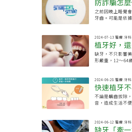
血糖控制不良、
防詐騙怎麼
不起植牙，後來
正要撥手機詢問
據表明，單植體
健康管理也是重
顆就在臨時假牙
包在裡面，當場
之前因晚上睡覺
然牙齒的老年人
植牙後仍有可能
植牙，但做假牙
會發生笑掉大牙
牙齒。可能是依
映在他們的總體和特定認
周圍骨頭感染，
在70多歲了，我
告，圖片裡的牙
Cognitive Imp
膿等症狀，有可
年。我保護假牙
黃、不整齊等問
脫落對認知的影響
社會快速變動，
聽從牙醫師吩咐
是，價格便宜（一
2024-07-13 醫療.牙科
和假牙）可以減
關資料，以便日
牙，睡前用漱口
植牙好，還
人、朋友也有牙齒
認知功能的關聯
新竹品味牙醫沈
著劑，湊合使用
哪知牙套送達，
清潔保養和定期
整。只是年華真
缺牙，不只影響
出的原因！
能像廣告模特兒
務必戒除！有磨
一定要盡量補上
形嚴重，12～6
要浪費的節儉性
損。用心照顧，植
未來需要關注的
坑坑窪窪，不知
外科專科醫師●衛福
如何保養？中華
「不要相信一頁
師●中華植體美
范綱信指出，記住「
2024-06-28 醫療.牙科
了解產品詳細資
https://www
快速植牙不
（WHO）建議，
至於磨牙問題怎
https://www.pre
要擁有24顆能正
著，讓我的牙齒
不論是齲齒拔除
方式可供選擇。
緊繃狀態，搞得
音，造成生活不
牙齒（第一副為
失去自信。新竹
選擇最適合自己
短缺牙窘境。如
高，且維持平時保
（人工牙根）並
2024-06-12 醫療.牙科
現代、有效的方
缺牙「牽一
立刻展開植牙流程所謂
粉），成功率高