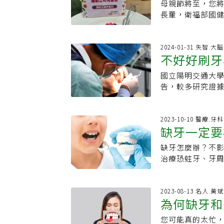
是絕對必要的。
是徒手植牙的11
母親節將至，您
軟硬適中補
失敗風險。植牙
造成中風等心血管
髓腔是否受損來
最新導引式植牙技
口腔顎面外科專
長輩，衛福部國
確保植牙物超過
甚至衍生疾病。而
瓷貼片的方式來
斷誤差，植牙手
導航技術不僅能
易檢測等方式，
康的基本步驟外，
跑，可以說缺1顆
找回斷裂牙、盡
術的安全性及成
建。此外，藍光
邀請台灣廚藝美食
則」保養：1天刷
的，可能影響胃
要補牙嗎？不處
營理念、服務案
神經和鼻竇，極
題 限制65%長者
2024-01-31 失智.大
的有效方式。而漱
關節，後續可能
是選固定或活動假
擇的診所、牙醫能
不好好刷牙
手術、可快速操
得自己的牙齒（包
牙縫小時使用牙
療三選擇至於缺牙
大問題文章引用出處：h
診所官網新竹品味
調，牙醫在植牙
嚥的問題，而限
更為適宜，且牙
活動假牙怎麼做
國立陽明交通大學牙醫
周病、缺牙
鍵，品味牙醫陳
取根管治療（俗
導致營養不良。
激，以避免對牙齦
的鉤鉤可能會鉤
告，較多研究證
籲：要戒菸！別忘
程度嚴重到必須
輩補充到足夠營
齒健康的重要措施
整片（不管是一顆
失智！
更重視口腔健康
萬之間2.浮動費
健康。沈炯志醫
如何幫助長輩均衡
牙，有助於及早發
假牙一個禮拜就可
知功能障礙有較強
而定)＊即拔即植
況，就像建築物
纖維等，對預防
牙齒磨小。價格：
占96%。失智除
2023-10-10 醫療.牙科
月，傳統植牙約6
該與醫師一起充
社區健康組長李嘉
缺一顆牙就需要花
缺牙一定要
管過去多數研究
行得當的話，效果
牙而衍伸出的後
銀領新食尚銀養
植牙怎麼做／優
明交大牙醫學系
腔外科碩士)國立
錢耗費，盼患者
整的概念和技巧
缺牙怎麼辦？不影
病」恐上身
同，一顆費用約7
的28篇研究，發
牙醫學會 專科醫
治療療程，醫師
一起守護長輩們的
治療恐蛀牙、牙
能耗費3個月，甚
關聯性，更多研
相配合；術後持
陳啓榮指出，當
營養吸收問題。常
的範圍雖植牙不
與認知功能障礙
得好。最後，對
糧，洗淨後分切、
有哪些優缺點？適
助。以台北市為例
織的疾病，主要
牙品質良莠和技
長輩輕鬆獲取維
師林嵐婷表示，
2023-08-13 名人.黃
師公會所屬醫療
菌斑並未確實清
題，嚴重時需再
為何缺牙和
鮸、三嘉鱲」，
外貌和自信心產
關證明即可申請： 
腫、刷牙時流血
醫師確認植入的
深受大眾喜歡。
音；而如果是高齡
市公費收容安置者
搖動、牙齒脫落
您可能真的太忙
假牙需留意
植牙失敗的機率
合長輩和兒童食用