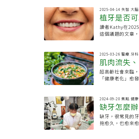
大；但迄今為止
以上族群缺牙數
聯。為了取得相關數據
2025-04-14 失智.大
齦血液循環、癒
植牙是否可
團隊，對8073
良等全身性影響。
與死亡率間的關
有20顆以上自然
讀者Kathy在2
研究給答案
牙齒數量為多少
標，但目前僅2成
這個議題的文章，
別、年齡、教育
1次 可多利用為
20顆自然牙的推
行調整後，兩者
中一般民眾半年
疑問，也未見林
致死亡；相反，
次。蔡佩龍建議
能，對於植牙也
2025-03-26 醫療.牙科
為評估一個人整
肌肉流失、
牙長者配戴假牙
智有關？如果能
認為與整體健康
說，固定假牙和
高齡化社會是否
和心臟病之間存
超高齡社會來臨，
身
後應刷牙。調查顯
在2024-8-2
楚；研究人員指
「健康老化」愈
為最普遍的困擾，
倍」。其中兩段
脫落率和疾病。
牙口、咀嚼功能變
染義齒性口炎若
庫中，提取2017
食方面出現不均
病上身吳昭軍指出
食與日常生活品
歲以上高齡者，
究人員寫道：「
65.8%因為咀
2024-09-20 焦點.
口腔疾病的溫床。
對。結果發現，
缺牙怎麼辦
聯，但確切的機
流質或軟爛食物
炎，顯示發炎與
合良好的人高出1
進良好的口腔健
等營養素攝取不
穩定性。蔡佩龍
者，失智風險更高
缺牙，很常見的
康；而先前的研
區健康組研究員
殘渣堆積外，也
對題。要知道，在
拖愈久，也愈來
計牙齒數量，並
口腔也容易出現
致牙齒鬆動與牙
「臼齒的缺牙數
退伍，邊教書邊
死亡和疾病風險
請醫師評估裝置
加速齒槽骨吸收
種裝神弄鬼故弄
常引發牙齦紅腫