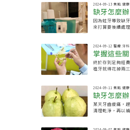
研究人員指出，
康組組長劉家秀
風險的缺牙族群
到厭惡。事實上
雖然當下有點驚
2024-09-13 焦點.
可能會帶來不良
類、水果類、乳
與牙周負擔，使
缺牙怎麼辦
說出「臼齒」或
不到，一場噩夢
變得挑食，無法
環。
資料，所以我就花了一
前後兩顆牙齒的
助長輩輕鬆攝取營
因為蛀牙導致缺
Posterior Occlu
代價。有了前車
調整飲食」，透
來打算要後續處
Japanese Adu
牙齒稍有不對勁
得對、吃得巧。
極處理缺牙，也
少與阿茲海默症發
爛牙，慢慢診療
心」，讓營養師
與咀嚼，鄰牙更
「對於年齡≥65
醒，護牙要努力做
質地調整建議，
牙周病更嚴重。
2024-09-12 醫療.牙科
症產生影響。這
格，要持續努力
掌握這些關
蘿蔔經過烹煮後
度，出現咬合不
也就是說，這個
者們，不要輕忽
葉、切丁、切絲
幾天頭跟著痛，
關係」，而不是
必盡快進行補牙
終於存到足夠經
出美味的特色銀
長而影響鄰近牙
文章是發表於2024
補，代價更高，
植牙就得花掉兩
始植牙。但別認
認知功能越差。
能確保植牙計畫
好維持，植牙成
從這幾篇論文我
口腔顎面外科專
理牙膏刷牙，用
咀嚼功能下降會
以下幾點：植體
2024-09-11 焦點.
發炎。這次學到
的連結寄給讀者K
缺牙怎麼辦
日常保養。根據植
傷害性和影響降
題我是先到您的
率，使用壽命也有
事小，等影響到
某天牙齒痠痛，
研究謝謝您。」所
更是陪伴患者走完
絕對不只是美觀
清理乾淨，再以
的風險」。我的答案
的。專業的交給
痛藥，叮嚀我不
Between Dental 
牙根作為支撐牙
（俗稱抽神經）
Older Adul
絲，目前牙材市
貴，詢問是否有
2024-09-07 焦點.