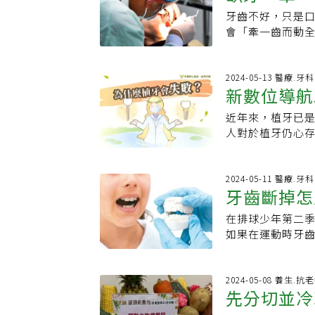
面意思，就是在
做成三顆的固定
牙齒不好，只是
假牙…政府
一步解釋，一般
萎縮、牙縫變大，
會「牽一齒而動全
會視齒槽骨與牙肉
顆牙齒就容易蛀
健康訪問調查結果，
夠強壯的植牙地
的牙齒，但對咀
顆牙，而80歲以
間以置入植體。
多，但還是需要
題？缺牙要如何
2024-05-13 醫療.牙科
讓傷口癒合與植
新數位導航
下問題，醫師可
免缺牙危機：導致
期。相比於傳統
性疾病：高血壓
倒、車禍、吃太硬
聲就瑟瑟發抖的
近年來，植牙已
功率。在進行手
外傷害：如跌倒
業數據：拔牙後齒
人對於植牙仍心存
需要足夠的骨頭
顆．老化：年齡
進行補骨、補肉
他替代方式?」關
手術，以確保地
缺牙．心理因素
響，這也是即拔即
治療的第一選擇
確保糖化血色素水
刷不好、磨牙．
植技術有許多便
顆植牙手術，然
2024-05-11 醫療.牙科
成功率可能會下
時骨質容易流失
牙齒斷掉怎
在決定是否採用即
達到全口滿牙的
術前，應接受牙
一般。但是門診
估骨頭生長狀況
進步，全口植牙
等不良口腔習慣
就流血，造成不
在排球少年第二
師提醒：千
等口腔軟硬組織
者在短時間內重
險。植牙手術雖
嘔吐也可能造成
如果在運動時牙
處，在安全考量
手術需費時長達3
在手術後的初期（
相當重要。 也因
馥萱醫師來跟大家
的要求較高，吸
更大幅縮短了患
口水，以確保口
民眾，每半年洗
牙完全掉下來首
的適宜對象。 新竹品味牙醫 – 牙醫師心底話在準備進行即拔即植治療時，選擇一
破。它以GPS般
的細菌有可能滲
風險病人，健保給
活性，並盡量在3
2024-05-08 養生.抗
家值得信賴的診
對重要部位的損
身性疾病的患者
先分切並冷
重要，有好的牙
牙齒，反而會導致
的手術，除了醫
此外，數位導航
外，有咬合問題
的幫忙，也可以
是部分斷裂，也