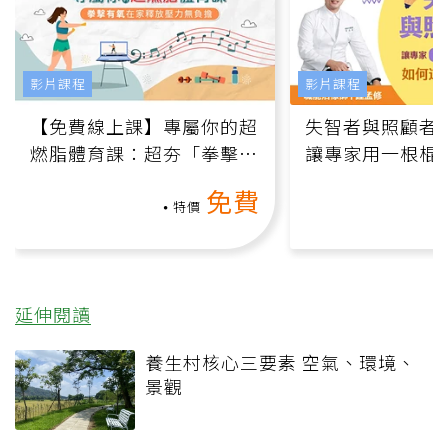
影片課程
影片課程
【免費線上課】專屬你的超
失智者與照顧者
燃脂體育課：超夯「拳擊有
讓專家用一根棍
氧」高壓族在家釋放壓力無
何逆轉退化大腦
免費
負擔
課）
特價
延伸閱讀
養生村核心三要素 空氣、環境、
景觀