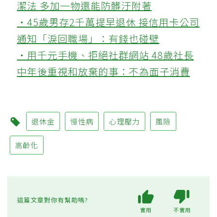
潔法 多加一物還能防髒汙附著
‧45歲男存2千萬提早退休 接信用卡公司
通知「淚回職場」：有錢也碰壁
‧用千元手機、拒絕社群網站 48歲社長
中年後重視和放棄的事：不為面子消費
退休金
慢性病
心理壓力
風險
高齡化
這篇文章對你有幫助嗎?
實用
不實用