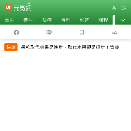
焦點
養生
醫療
百科
影音
課程
退休
果乾取代糖果是進步、取代水果卻是退步！營養師
快訊
揭果乾堅果常見健康陷阱