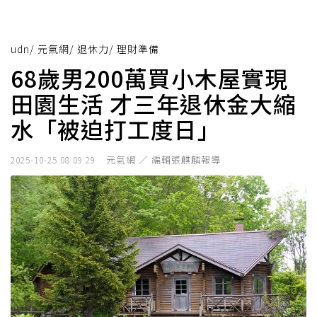
udn
/
元氣網
/
退休力
/
理財準備
68歲男200萬買小木屋實現
田園生活 才三年退休金大縮
水「被迫打工度日」
元氣網 ／ 編輯張麒麟報導
2025-10-25 08:09:29