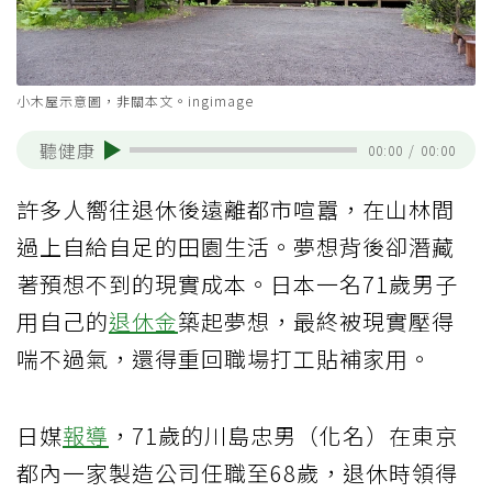
小木屋示意圖，非關本文。ingimage
聽健康
00:00
/
00:00
許多人嚮往退休後遠離都市喧囂，在山林間
過上自給自足的田園生活。夢想背後卻潛藏
著預想不到的現實成本。日本一名71歲男子
用自己的
退休金
築起夢想，最終被現實壓得
喘不過氣，還得重回職場打工貼補家用。
日媒
報導
，71歲的川島忠男（化名）在東京
都內一家製造公司任職至68歲，退休時領得