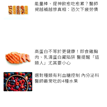
能量棒、提神飲愈吃愈累？醫師
揭越補越慘真相：恐欠下疲勞債
高蛋白不等於更健康！即食雞胸
肉、乳清蛋白藏陷阱 醫提醒「這
類人」尤其要小心
選對種類有利血糖控制 內分泌科
醫師最常吃的4種水果