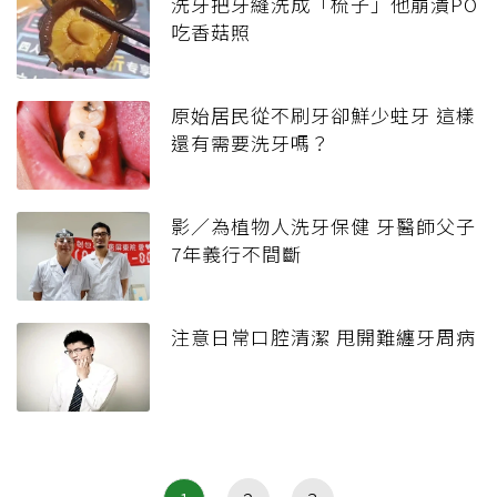
洗牙把牙縫洗成「梳子」他崩潰PO
吃香菇照
原始居民從不刷牙卻鮮少蛀牙 這樣
還有需要洗牙嗎？
影／為植物人洗牙保健 牙醫師父子
7年義行不間斷
注意日常口腔清潔 甩開難纏牙周病