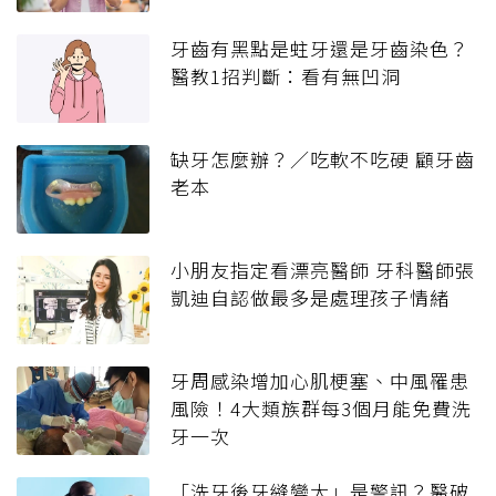
牙齒有黑點是蛀牙還是牙齒染色？
醫教1招判斷：看有無凹洞
缺牙怎麼辦？／吃軟不吃硬 顧牙齒
老本
小朋友指定看漂亮醫師 牙科醫師張
凱迪自認做最多是處理孩子情緒
牙周感染增加心肌梗塞、中風罹患
風險！4大類族群每3個月能免費洗
牙一次
「洗牙後牙縫變大」是警訊？醫破