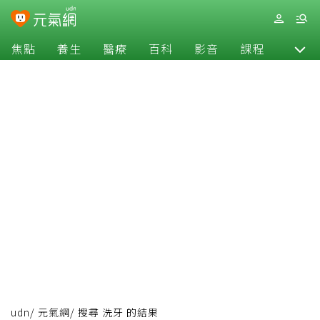
焦點
養生
醫療
百科
影音
課程
退休
udn
/
元氣網
/
搜尋 洗牙 的結果