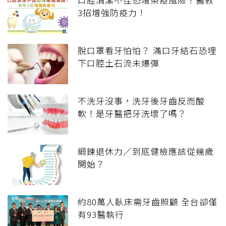
3招增強防疫力！
脫口罩看牙怕怕？ 滿口牙結石恐埋
下口腔土石流未爆彈
不洗牙沒事，洗牙後牙齒反而酸
軟！是牙醫把牙洗壞了嗎？
緞鍊退休力／到底健檢應該從幾歲
開始？
約80萬人臥床需牙齒照顧 全台卻僅
有93醫執行