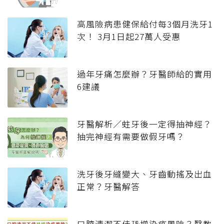
高風險病患健保給付每3個月洗牙1
次！ 3月1日起27萬人受惠
過年牙痛怎麼辦？牙醫師給的實用
6建議
牙醫解析／蛀牙後一定得抽神經？
抽完神經有需要做假牙嗎？
洗牙後牙縫變大、牙齒動搖及出血
正常？牙醫解答
口腔清潔不佳恐增染疫風險？醫教