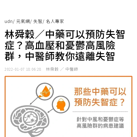
udn
/
元氣網
/
失智
/
名人專家
林舜穀／中藥可以預防失智
症？高血壓和憂鬱高風險
群，中醫師教你遠離失智
林舜穀 ／ 中醫師
2022-01-07 18:06:28