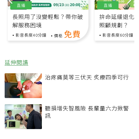
直播
直播
長照用了沒變輕鬆？帶你破
拚命延緩退化
解服務困境
照顧規劃？
免費
影音長度40分鐘
影音長度60分鐘
價格
延伸閱讀
治疼痛莫等三伏天 炙療四季可行
聽損增失智風險 長輩量六力揪警
訊