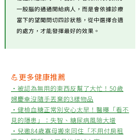
一股腦的通通開給病人，而是會依據診療
當下的望聞問切四診狀態，從中選擇合適
的處方，才能發揮最好的效果。
💪更多健康推薦
‧被認為無用的東西反幫了大忙！50歲
婦慶幸沒隨手丟棄的3樣物品
‧健檢血糖正常別安心太早！醫曝「看不
見的隱患」：失智、糖尿病風險大增
‧兒邀84歲寡母搬來同住「不用付房租