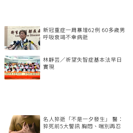
新冠重症一周暴增62例 60多歲男
呼吸衰竭不幸病逝
林靜芸／祈望失智症基本法早日
實現
名人猝逝「不是一夕發生」 醫：
猝死前5大警訊 胸悶、喘別再忍