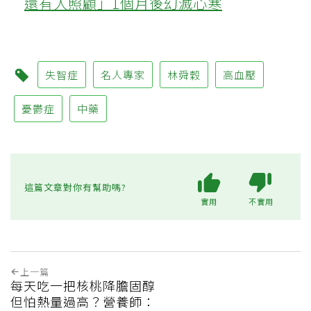
還有人照顧」1個月後幻滅心寒
失智症
名人專家
林舜穀
高血壓
憂鬱症
中藥
這篇文章對你有幫助嗎?
實用
不實用
上一篇
每天吃一把核桃降膽固醇
但怕熱量過高？營養師：