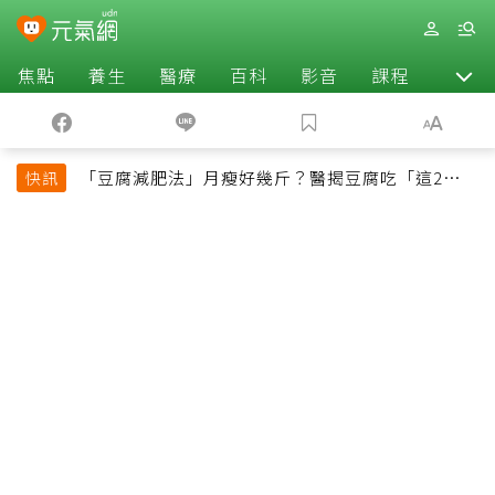
焦點
養生
醫療
百科
影音
課程
退休
「豆腐減肥法」月瘦好幾斤？醫揭豆腐吃「這2種最
快訊
好」，消脹氣有妙招