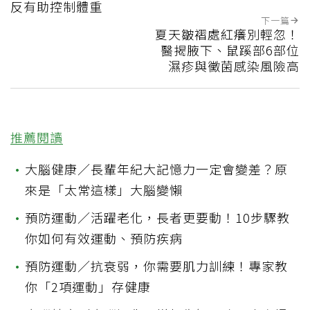
反有助控制體重
下一篇
夏天皺褶處紅癢別輕忽！
醫揭腋下、鼠蹊部6部位
濕疹與黴菌感染風險高
推薦閱讀
•
大腦健康／長輩年紀大記憶力一定會變差？原
來是「太常這樣」大腦變懶
•
預防運動／活躍老化，長者更要動！10步驟教
你如何有效運動、預防疾病
•
預防運動／抗衰弱，你需要肌力訓練！專家教
你「2項運動」存健康