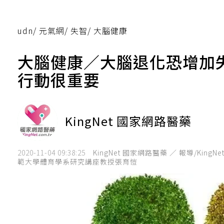
udn
/
元氣網
/
失智
/
大腦健康
大腦健康／大腦退化恐增加
行動很重要
KingNet 國家網路醫藥
2020-11-04 09:38:25
KingNet 國家網路醫藥 ／ 報導/
範大學體育學系研究講座教授張育愷