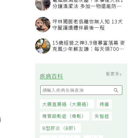
電風扇滿是灰塵？家事達人教1
分鐘清潔法 多加一物還能防髒
汙附著
坪林獨居老翁離世無人知 13犬
守屋護遺體伴最後一程
15歲經營之神3.9億暴富落幕 麥
克風少年蘇友謙：每天領700元
過日子
看更多
疾病百科
大腸直腸癌（大腸癌）
痔瘡
骨質疏鬆症（骨鬆）
失智症
師
B型肝炎（B肝）