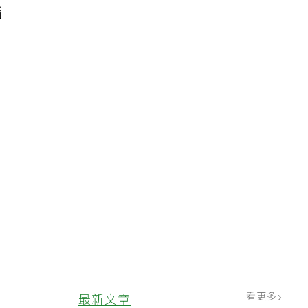
腦
0
，
、
看更多
最新文章