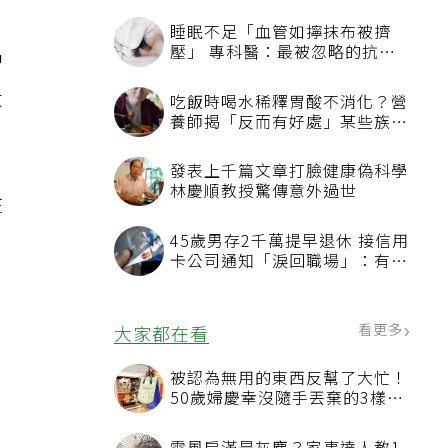
睡眠不足「血管如擰抹布被擠
壓」 專科醫：最被忽略的抗老
習
方法
大
吃飯時喝水稀釋胃酸不消化？營
養師揭「反而有好處」某些族群
才要禁
發表上千篇文章打臉健康偽科學
林慶順教授驚傳意外過世
注
45歲男存2千萬提早退休 接信用
卡公司通知「淚回職場」：有錢
也碰壁
看更多
大家都在看
被認為無用的東西反幫了大忙！
50歲婦慶幸沒隨手丟棄的3樣物
品