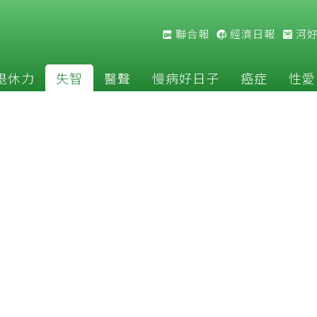
聯合報
經濟日報
河
退休力
失智
醫聲
慢病好日子
癌症
性愛