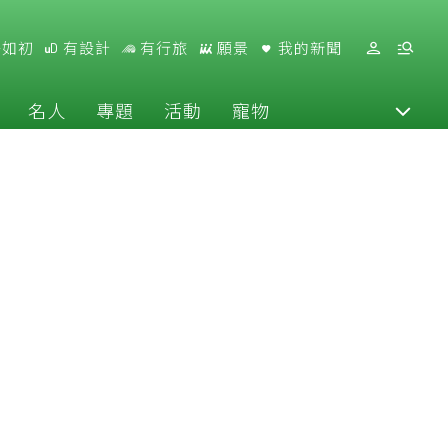
好如初
有設計
有行旅
願景
我的新聞
名人
專題
活動
寵物