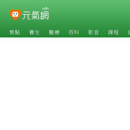
焦點
養生
醫療
百科
影音
課程