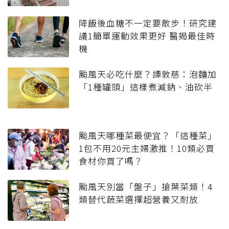
降飯後血糖不一定要散步！研究建
議1簡單運動效果更好 醫揭最佳時
機
颱風天必吃什麼？譚敦慈：泡麵加
「1種罐頭」這樣煮減鈉、油砍半
颱風天哪種菜最便宜？「這種菜」
1包不用20元主婦激推！10類必買
食材你買了嗎？
颱風天別當「盤子」搶葉菜類！4
類替代蔬菜選擇超營養又耐放