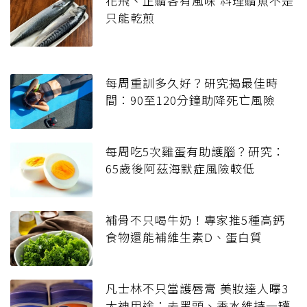
花飛、正鯖各有風味 料理鯖魚不是
只能乾煎
每周重訓多久好？研究揭最佳時
間：90至120分鐘助降死亡風險
每周吃5次雞蛋有助護腦？研究：
65歲後阿茲海默症風險較低
補骨不只喝牛奶！專家推5種高鈣
食物還能補維生素D、蛋白質
凡士林不只當護唇膏 美妝達人曝3
大神用途：去黑頭、香水維持一罐