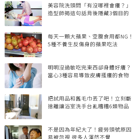
美容院洗頭問「有沒哪裡會癢？」
造型師揭這句話背後隱藏3個目的
每天一顆大蘋果、空腹食用都NG！
5種不養生反傷身的蘋果吃法
明明沒過敏吃完東西卻身體好癢？
當心3種容易導致皮膚搔癢的食物
把試用品和舊毛巾丟了吧！立刻斷
捨離讓浴室洗手台亂糟糟6類物品
不是因為年紀大了！疲勞頭號原因
易被忽視 很多人渾然不覺