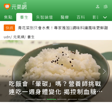
焦點
養生
失智論壇
醫療
百科
影音
青花菜別只會水煮！專家推加1調味料讓風味更鮮甜
快訊
udn
/
元氣網
/
養生
吃飯會「暈碳」嗎？營養師挑戰
連吃一週身體變化 揭控制血糖
關鍵