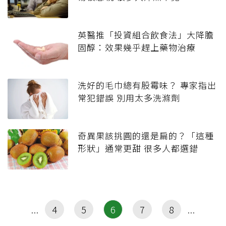
英醫推「投資組合飲食法」大降膽
固醇：效果幾乎趕上藥物治療
洗好的毛巾總有股霉味？ 專家指出
常犯錯誤 別用太多洗滌劑
奇異果該挑圓的還是扁的？「這種
形狀」通常更甜 很多人都選錯
4
5
6
7
8