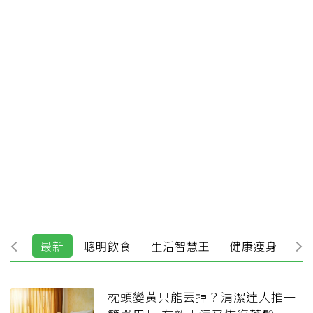
最新
聰明飲食
生活智慧王
健康瘦身
運
枕頭變黃只能丟掉？清潔達人推一