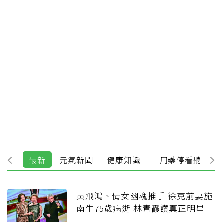
最新
元氣新聞
健康知識+
用藥停看聽
黃飛鴻、倩女幽魂推手 徐克前妻施
南生75歲病逝 林青霞讚真正明星