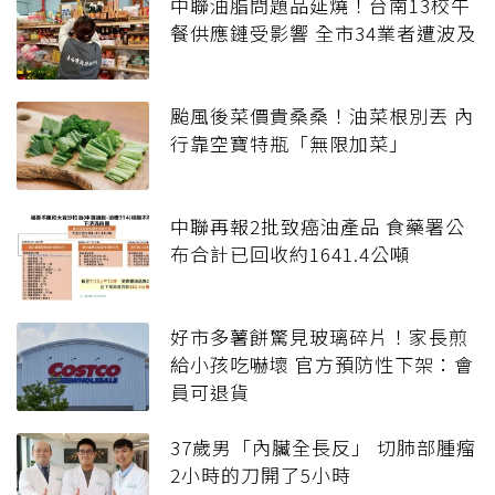
中聯油脂問題品延燒！台南13校午
餐供應鏈受影響 全市34業者遭波及
颱風後菜價貴桑桑！油菜根別丟 內
行靠空寶特瓶「無限加菜」
中聯再報2批致癌油產品 食藥署公
布合計已回收約1641.4公噸
好市多薯餅驚見玻璃碎片！家長煎
給小孩吃嚇壞 官方預防性下架：會
員可退貨
37歲男「內臟全長反」 切肺部腫瘤
2小時的刀開了5小時