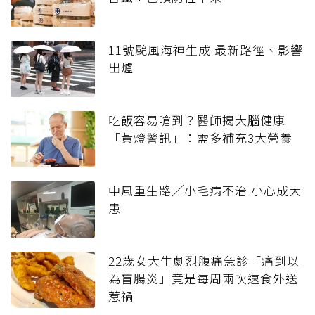
11號颱風海神生成 最新路徑、影響
出爐
吃飯容易嗆到？醫師揭大腦健康
「黃燈警訊」：需多補充3大營養
中風重生路╱小毛病不治 小心成大
患
22歲女大生劇烈腹痛急診「痛到以
為盲腸炎」竟是每周兩次速食外送
惹禍