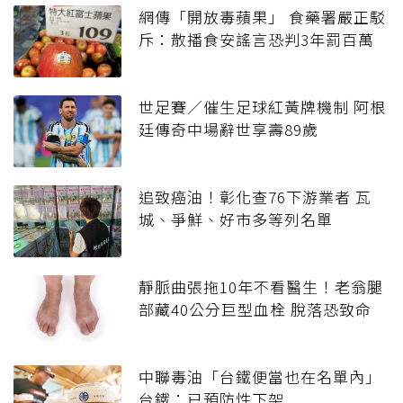
網傳「開放毒蘋果」 食藥署嚴正駁
斥：散播食安謠言恐判3年罰百萬
世足賽／催生足球紅黃牌機制 阿根
廷傳奇中場辭世享壽89歲
追致癌油！彰化查76下游業者 瓦
城、爭鮮、好市多等列名單
靜脈曲張拖10年不看醫生！老翁腿
部藏40公分巨型血栓 脫落恐致命
中聯毒油「台鐵便當也在名單內」
台鐵：已預防性下架