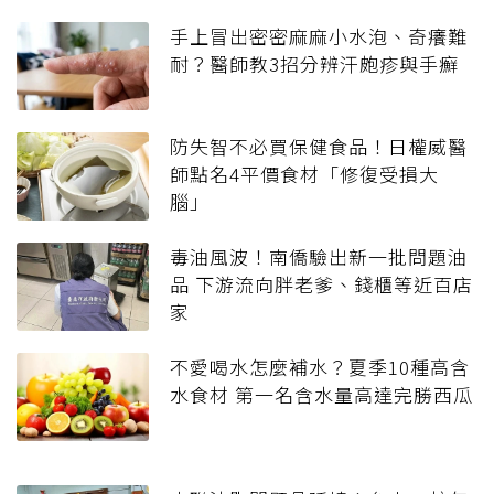
手上冒出密密麻麻小水泡、奇癢難
耐？醫師教3招分辨汗皰疹與手癬
防失智不必買保健食品！日權威醫
師點名4平價食材「修復受損大
腦」
毒油風波！南僑驗出新一批問題油
品 下游流向胖老爹、錢櫃等近百店
家
不愛喝水怎麼補水？夏季10種高含
水食材 第一名含水量高達完勝西瓜