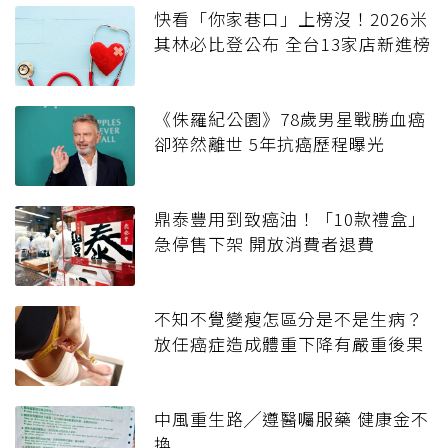
快看「你家巷口」上榜沒！2026米
其林必比登公布 全台13家店新進榜
《侏羅紀公園》78歲男星戰勝血癌
卻猝然離世 5年抗癌歷程曝光
鼎泰豐用到致癌油！「10款禮盒」
急停售下架 開放消費者退費
不知不覺變瘦怎區分是不是生病？
放任癌症造成體重下降有嚴重後果
中風重生路╱遵醫囑服藥 健康金不
換