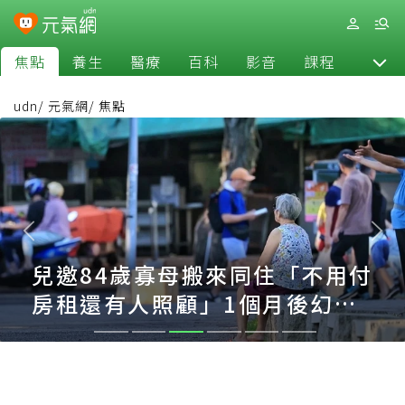
焦點
養生
醫療
百科
影音
課程
退休
udn
/
元氣網
/
焦點
兒邀84歲寡母搬來同住「不用付
房租還有人照顧」1個月後幻滅
心寒