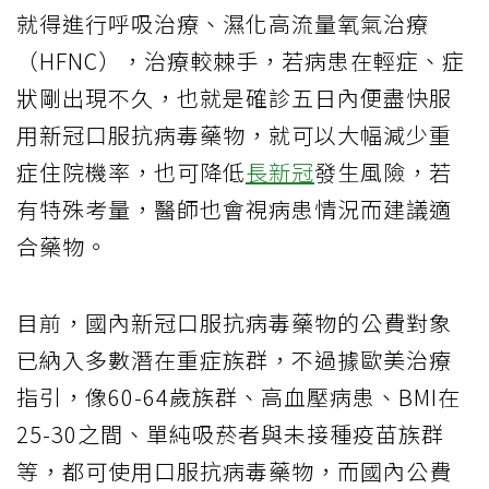
就得進行呼吸治療、濕化高流量氧氣治療
（HFNC），治療較棘手，若病患在輕症、症
狀剛出現不久，也就是確診五日內便盡快服
用新冠口服抗病毒藥物，就可以大幅減少重
症住院機率，也可降低
長新冠
發生風險，若
有特殊考量，醫師也會視病患情況而建議適
合藥物。
目前，國內新冠口服抗病毒藥物的公費對象
已納入多數潛在重症族群，不過據歐美治療
指引，像60-64歲族群、高血壓病患、BMI在
25-30之間、單純吸菸者與未接種疫苗族群
等，都可使用口服抗病毒藥物，而國內公費