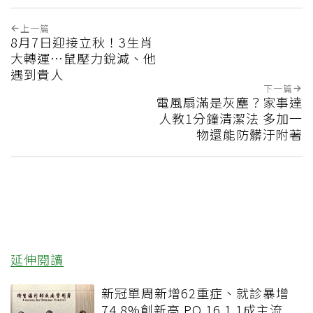
上一篇
8月7日迎接立秋！3生肖
大轉運…鼠壓力銳減、他
遇到貴人
下一篇
電風扇滿是灰塵？家事達
人教1分鐘清潔法 多加一
物還能防髒汙附著
延伸閱讀
新冠單周新增62重症、就診暴增
74.8%創新高 PQ.16.1.1成主流