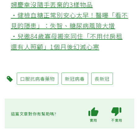
婦慶幸沒隨手丟棄的3樣物品
‧健檢血糖正常別安心太早！醫曝「看不
見的隱患」：失智、糖尿病風險大增
‧兒邀84歲寡母搬來同住「不用付房租
還有人照顧」1個月後幻滅心寒
口服抗病毒藥物
新冠病毒
長新冠
這篇文章對你有幫助嗎?
實用
不實用