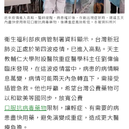
近來疫情進入高點，醫師提醒，病患確診後，在剛出現症狀時，建議五天
內盡快使用新冠口服抗病毒藥物，後續重症風險較低。本報資料照片
衛生福利部疾病管制署資料顯示，台灣新冠
肺炎正處於第四波疫情，已進入高點。天主
教輔仁大學附設醫院重症醫學科主任劉偉倫
臨床發現，在這波疫情當中，病患的病情瞬
息萬變，病情可能兩天內急轉直下，需接受
插管急救。他也呼籲，希望台灣公費藥物可
以和歐美等國同步，放寬公費
口服抗病毒藥物
限制，讓輕症、有需要的病
患盡快用藥，避免演變成重症，造成更大醫
療負擔。