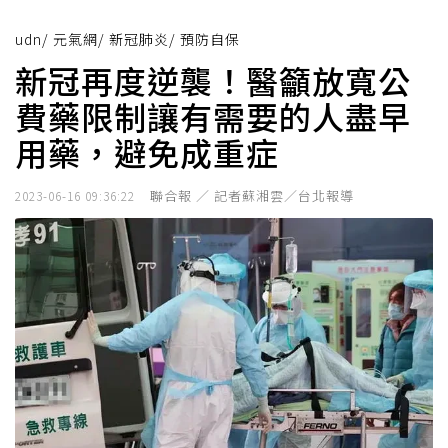
udn
/
元氣網
/
新冠肺炎
/
預防自保
新冠再度逆襲！醫籲放寬公
費藥限制讓有需要的人盡早
用藥，避免成重症
聯合報 ／ 記者蘇湘雲／台北報導
2023-06-16 09:36:22