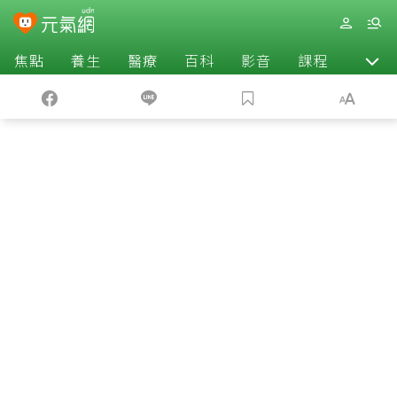
焦點
養生
醫療
百科
影音
課程
退休