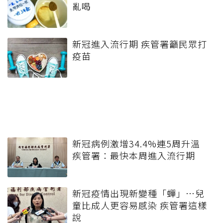
亂喝
新冠進入流行期 疾管署籲民眾打
疫苗
新冠病例激增34.4%連5周升溫
疾管署：最快本周進入流行期
新冠疫情出現新變種「蟬」…兒
童比成人更容易感染 疾管署這樣
說