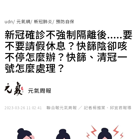
udn
/
元氣網
/
新冠肺炎
/
預防自保
新冠確診不強制隔離後.....要
不要請假休息？快篩陰卻咳
不停怎麼辦？快篩、清冠一
號怎麼處理？
元氣周報
聯合報元氣周報 ／ 記者楊雅棠、邱宜君報導
2023-03-26 11:02:41