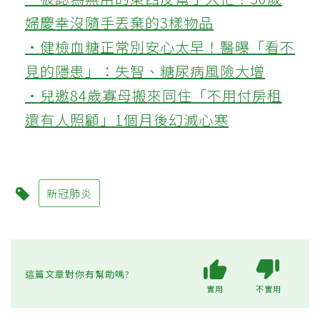
婦慶幸沒隨手丟棄的3樣物品
‧健檢血糖正常別安心太早！醫曝「看不
見的隱患」：失智、糖尿病風險大增
‧兒邀84歲寡母搬來同住「不用付房租
還有人照顧」1個月後幻滅心寒
新冠肺炎
這篇文章對你有幫助嗎?
實用
不實用