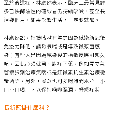
至於後遺症，林應然表示，臨床上最常見許
多已快篩陰性的確診者仍持續咳嗽，甚至長
達幾個月，如果影響生活，一定要就醫。
林應然說，持續咳嗽有些是因為感染新冠後
免疫力降低，誘發氣喘或是導致黴漿菌感
染；有些人是因為感染後的過敏反應引起久
咳，因此必須就醫、對症下藥，例如開立氣
管擴張劑治療氣喘或是紅黴素抗生素治療黴
漿菌等。另外，民眾也可多喝熱開水並「小
口小口喝」，以保持喉嚨濕潤，紓緩症狀。
長新冠掛什麼科？