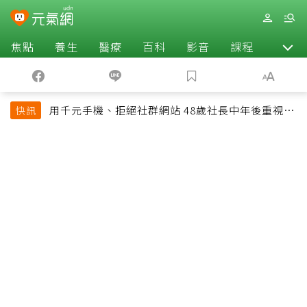
焦點
養生
醫療
百科
影音
課程
退休
用千元手機、拒絕社群網站 48歲社長中年後重視和
快訊
放棄的事：不為面子消費