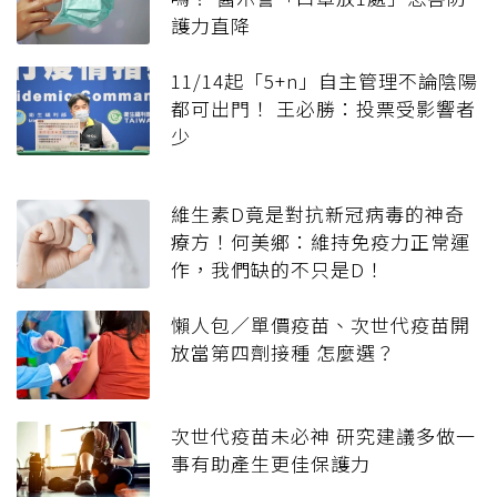
護力直降
11/14起「5+n」自主管理不論陰陽
都可出門！ 王必勝：投票受影響者
少
維生素D竟是對抗新冠病毒的神奇
療方！何美鄉：維持免疫力正常運
作，我們缺的不只是D！
懶人包／單價疫苗、次世代疫苗開
放當第四劑接種 怎麼選？
次世代疫苗未必神 研究建議多做一
事有助產生更佳保護力