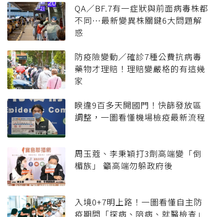
QA／BF.7有一症狀與前面病毒株都
不同…最新變異株關鍵6大問題解
惑
防疫險變動／確診7種公費抗病毒
藥物才理賠！理賠變嚴格的有這幾
家
睽違9百多天開國門！快篩發放區
調整，一圖看懂機場檢疫最新流程
周玉蔻、李秉穎打3劑高端變「倒
楣族」 籲高端勿躲政府後
入境0+7明上路！一圖看懂自主防
疫期間「探病、陪病、就醫檢查」