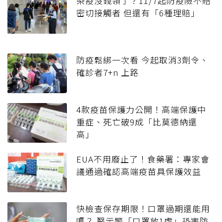
染疫沒錢領了？11/7起防疫險不賠
密切接觸者 但還有「6種理賠」
防疫鬆綁一次看 今起取消3劑令、
確診者7+n 上路
4款疫苗保護力公開！高端保護中
重症、死亡破9成「比莫德納還
高」
EUA不用廢止了！食藥署：專家會
議通過確認高端疫苗具保護效益
快檢查保存期限！口罩過期還能用
嗎？ 醫示警「口罩放1處」恐害防