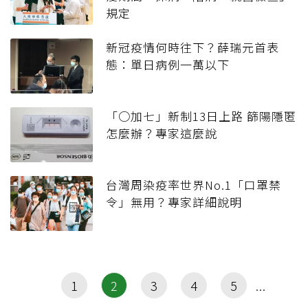
規定
新冠疫情何時往下？薛瑞元首表
態：單日病例一萬以下
「○加七」新制13日上路 篩陽隱匿
怎麼辦？專家這麼說
台灣周染疫率世界No.1「口罩禁
令」無用？專家詳細說明
1
2
3
4
5