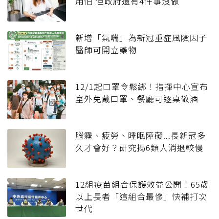
用怕 但政府還有4件事沒做
新增「氣喘」為新冠重症風險因子
醫師可開立藥物
12/1起口罩令鬆綁！指揮中心宣布
室外免戴口罩、餐廳可逐桌敬酒
腦霧、疲勞、睡眠障礙...長新冠多
久才會好？研究揭6類人消退較慢
12組疫苗組合保護效益公開！65歲
以上長者「這組合最慘」快補打次
世代