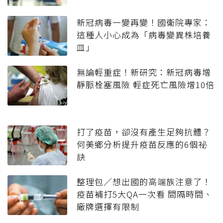
新冠病毒一變再變！國衛院專家：
這種人小心成為「病毒變異株培養
皿」
無論輕重症！新研究：新冠病毒增
靜脈栓塞風險 輕症死亡風險增10倍
打了疫苗，卻沒有產生足夠抗體？
何美鄉分析提升疫苗反應的6個祕
訣
整理包／想出國的高端族注意了！
疫苗補打5大QA一次看 間隔時間、
廠牌選擇有限制