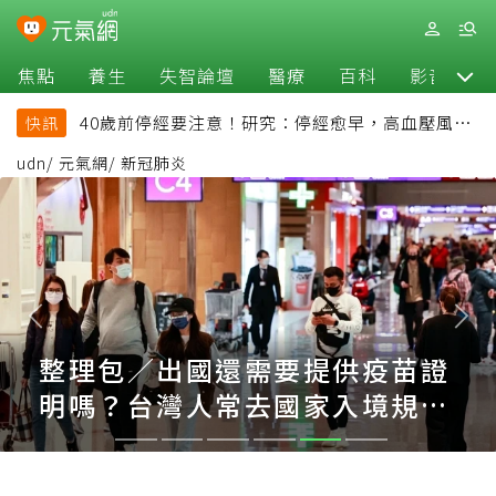
焦點
養生
失智論壇
醫療
百科
影音
40歲前停經要注意！研究：停經愈早，高血壓風險
快訊
恐增加
udn
/
元氣網
/
新冠肺炎
整理包／出國還需要提供疫苗證
明嗎？台灣人常去國家入境規定
一次看