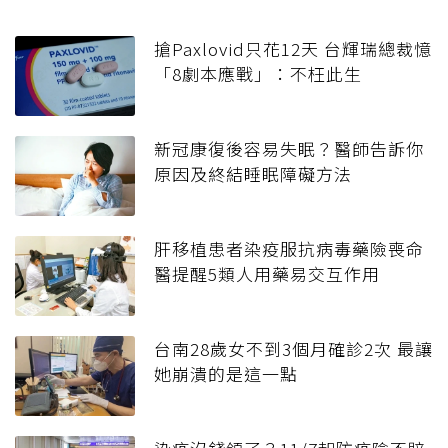
搶Paxlovid只花12天 台輝瑞總裁憶
「8劇本應戰」：不枉此生
新冠康復後容易失眠？醫師告訴你
原因及終結睡眠障礙方法
肝移植患者染疫服抗病毒藥險喪命
醫提醒5類人用藥易交互作用
台南28歲女不到3個月確診2次 最讓
她崩潰的是這一點