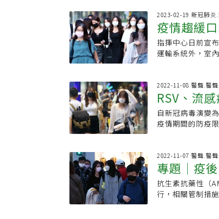
吸引民眾。元氣網
陽性滿10天。不
出，疫苗接種後
2023-02-19 新冠肺
間可以到醫院就
疫情趨緩口
降低染疫後住院、重
公布之醫療應變
灣後，台灣有較
醫或撥打119？
指揮中心日前宣布
這件事
肺炎疫苗的覆蓋率
者、孕產婦、具慢
運輸系統外，室
漸消退，因此呼籲
師可以及時開立
如何處理？家中仍
、BA.5.次世
吸困難；持續胸
室內口罩令雖解
十大ＱＡQ1：活
水或服藥；過去2
下者外出須戴口
2022-11-08 醫聲.醫
日止，期間各縣
RSV、流
119、或由同住
毒功能。黃璟隆
踴躍接種。Q2：
病毒藥物」、「
壁癌等情形，民
劑」、「尚未完成
自新冠病毒演變為
是免疫負債
當防護措施，也
物櫃，而儲物櫃
次世代疫苗」者。
疫情期間的防疫
意的？Ａ：同住
啟除濕機，將濕度
已打過BA.5次
以副流感病毒、呼
良好衛生習慣。
新粉刷，避免影響
A：若於實施期間
也觀察到類似趨
５：輕症確診者後
染科資深主治醫
院所接種疫苗。Q
繼發性細菌感染
2022-11-07 醫聲.醫
業列出不同假別
道症狀，以及年
專題｜疫後
月、84天以上；
釋，防疫限制一
醫師開具的診斷證
或到人潮聚集，
84天以上。Q6：
距離等重要的感
人員：「病假」（
家中有年長者、
抗生素抗藥性（A
素抗藥性恐
嗎？A：可以，去（
謂的「免疫負債」
之病假不列入年度
不要把病毒傳染
行，相關管制措
這，可再接種1劑
刊《刺胳針（The
師：如無法居家辦
禮節等個人衛生
流行的病毒、細
接種Novavax
都是兒童下呼吸道
列入學年度病假
保護自身及親友健
素研發、生產趕