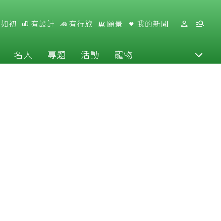
好如初
有設計
有行旅
願景
我的新聞
名人
專題
活動
寵物