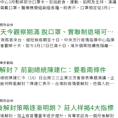
生素新藥研發完成後，很快就會面臨細菌抗藥性的問題，無法長
至八、香港萬分之七十以上，我國長者追加劑疫苗覆蓋率仍不及
中心3月鬆綁部分口罩令，包括飲食、運動、拍照及主持、演講
害，必須透過醫療量能分流極力避免這種事情發生；另一種是心
廠多不願投入抗生素研發，退出抗生素市場的國際藥廠更是不在
死率將持續攀升，這一兩天已來到萬分之八至九，未來應超過指
需戴口罩。醫療應變組副組長羅一鈞表示，口罩規定從3月1日
像是這幾天專案泡泡出現確診個案，就讓民眾感到壓力非常大。
引進台灣的抗生素，更是少之又少，臨床醫師不得已只能不斷使
萬分之十。指揮中心統計，截至昨天為止，七○一例死亡個案
，4月1日會搜集各部會意見，例如空曠無人或活動工作需求等不
揮中心雖然不希望有破口，但開放過程中出現零星病例無可避
結果細菌越養越強，抗藥性不斷提高。王復德感嘆，癌症、器官
打過疫苗，打滿三劑者則有二一三人，占比約三成三，最近四天
提出免戴口罩配套，指揮中心也會參採，至於特定情境如拍照、
力守住生理及心理層面，避免傷害。因應全球邊境鬆綁趨勢，台
了很大的人力、物力、財力來醫治，一旦得到抗藥性細菌感染而
至三成八之間，與香港相較，比率明顯偏高，香港最近一波疫情
也會評估是否再解封。針對目前醫療院所探病、長照機構探視
炎.預防自保
將入境檢疫天數從10天再縮短至7天，遭專家質疑「太快」。媒
0天今觀察期滿 脫口罩、實聯制退場可能
扼腕。英國期刊「重症醫學（Critical Care）」一項研究結
六千六百多人未打疫苗，而打滿三劑死亡者僅八十多人。台大公
市、新北市、桃園市及高雄市等4縣市維持禁止，羅一鈞表示，
COVID-19疫苗第3劑涵蓋率高達7成，才開始逐漸鬆綁邊境，
因感染抗藥性細菌，出現敗血症的速度相當快，每延後一小時使
議精準快篩，尤其未接種疫苗者快篩陽性後應儘速投藥，減少中
情穩定，是否在1至2周內開放部分所有縣市長照機構探視、醫
成，是否可能影響邊境解封時程。陳時中說，入境檢疫7天就公
放商務客來台、縮短檢疫期至十日，中央流行疫情指揮中心指揮
性細菌於體內倍增，致死率將提高百分之十。針對急須使用抗生
長者族群發生率為百分之五，未施打疫苗族群、接種基礎劑以及
近日將開會討論，討論出結果後會報告。發言人莊人祥表示，
的，不過若要再進一步開放到5天，風險就會更高，屆時才可能
會觀察十天，如今3月17日已滿十日，境外個案陸續免隔離，但
德表示，若專案引進，則須要經過衛福部食藥署核准，再赴國外
等三類族群的快篩檢測感染機率分別為八成三、七成七及七成
期今中午12點截止，此次提供100萬量能，已預約14萬8537人、預
險模型計算考量，儘管新加坡第3劑涵蓋率高，昨天單日仍有
有待明天公布。陳時中表示，今天境外確診有91例是境外移入
在緩不濟急，「感染症是急性的，患者的性命與時間賽跑，必須
與感染機率之間存在明顯正相關。
，希望已預約民眾下周如期赴約接種。昨日疫苗接種7萬5370人次，
例，顯示各國之間的經驗無法完全類比。近日登場的2022智慧城市
口罩要完全解封仍要等久一點，最多是特定區域可漸漸不用戴口
者用到最適合的藥。」獎勵抗生素研發 美：額外專利期、藥價
3.26％、第二劑77.8％、基礎加強劑0.81％、追加劑
SE）邀請多名外賓參與，並採專案泡泡形式，但有媒體報導指
後下一步解封關鍵和觀察指標，包含國內外疫情狀況、疫苗覆蓋
炎.專家觀點
「新冠疫情教會我們很多事情，很重要的一點是看到緊急、重大
媒體詢問，松山機場觀景台已開放，桃園機場觀景台是否可開放？羅
解封？ 前副總統陳建仁：要看兩條件
時並未採檢，恐成防疫破口；指揮中心也坦言因公文來得晚，導
能力等，也會觀察完成十天解封出來的民眾，後續快篩、PCR
床須求，應該用更彈性的政策鼓勵研發。」邱政洵說，抗生素研
機場管制措施尊重交通部決定，若交通部說可以開放，可依照程
釋，此案共有2封公文，第1封提出希望讓貴賓下機後，直接以
區是否有影響也是重要觀察點。今日迎來本土三度「嘉玲」，外
抗藥性產生得快，導致藥廠研發意願不高，各國擔心感染症患者
總統陳建仁今（16）日出席三三企業交流會發表專題演講，企
再採檢，指揮中心允准了；第2封又希望能在機場採檢，因此指
制是否也會一併退場。陳時中表示，如果天天都加零、管制措施
提出獎勵研發的方案。邱政洵指出，抗生素研發相當困難，在科
措施何時能解封？陳建仁表示，台灣的疫情要解封，他個人的看
在他看來這2種方式都可以，只要在落地當天採檢都符合指揮中
就沒必要。但國內現在準備開放，相關工具準備好「有備無
，再完成三期臨床試驗取得結果，可能須要長達十年的時間。然
件：一是國內第三劑疫苗的接種率達到70%以上；二是東南亞
強調，這起事件對整體邊境開放影響不大，目前邊境並不是全部
簡訊資訊化更透明，增強自我通報能力，都是準備的範圍，而非
在數年之內，就對新研發的抗生素產生抗藥性；若再加上過度使
時。陳建仁表示，他個人預測到今年夏天，北美、東亞的韓國和
來即便邊境鬆綁，還是有一定居家檢疫天數。
的保護放掉，萬一有疫情起來就難以控制。
性問題又將加劇。「對於藥廠來說，投入很多時間、資源，結果
等地應該就會解封，屆時相信台灣也會慢慢解封。陳建仁今日出
炎.預防自保
本。」邱政洵說，藥廠研發抗生素的意願因此降低，轉而投入癌
後解封策略逐漸明朗？ 莊人祥揭4大指標
後疫時代的產業創新」專題演講。會後有企業代表關切台灣防疫
治療等藥價高、患者用藥期程長的藥物，藉此增加收益。他說，
建仁表示，去年新冠疫情蔓延時，原本認為打完兩劑疫苗、達到
邊境解封，加上疫苗覆蓋率逐步提升，有專家認為一個月後解封
前，醫界就已經觀察到抗生素新藥上市寥寥無幾的情況。邱政洵