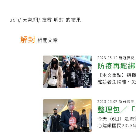
udn
/
元氣網
/
搜尋 解封 的結果
解封
相關文章
2023-03-10 新冠
防疫再鬆綁！
【本文重點】指揮
握解封新制
確診者免隔離、
報並儘速就醫。解
ChatGPT指揮
輕症確診者免隔
2023-03-07 新冠肺炎
整理包／「
配戴口罩，勿與
網」為讀者整理7
今天（6日）是流
個縣市施打
或只有輕症，「0
心建議國民202
有症狀時在家休
括雙北、基隆市、
解（退燒至少一