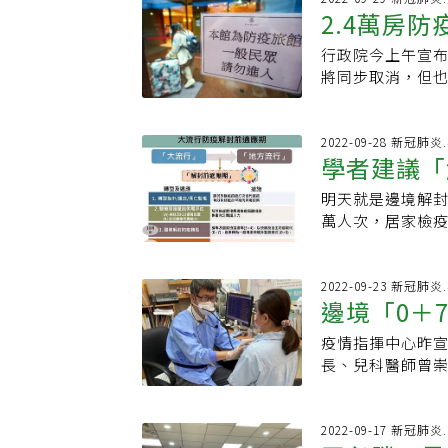
失。感染醫盼治療
很不是滋味。另
（RSV）邱政洵
2.4萬房防
線上申報及免持
學會理事長王復
申報比較方便，怕
染」。他解釋，
埠人員提供兩歲
願投入抗生素研
根本沒有資格管
行政院今上午宣布
助5千元
細菌感染，「病
一次，自主防疫
抗生素，導致細
背主管機關規定
將同步取消，但也
估，新冠疫情期
檢測結果不追蹤，
治療武器。他表
這個政策，醫護
材表示，考量防
解封之後，將再次
復常態，會把審
的窘境。「依據
可以讓醫院更彈
與過渡期間整備無
發，抗生素抗藥性
海關處發放快篩。
藥菌感染的人會
喜愛的員工申請
日回歸常態經營。
2022-09-28 新冠肺
物干預」防疫措
人1室(獨立衛浴
呼籲政府正視細
學者建議「
人員申請出國，
防疫旅館回歸到一
理教授、流行病學家
險對象(包括65
施，在鼓勵抗生
或者主管同意幫
給付。補助要點定
出解方。她建議
狀請在家休息，如
明天就是邊境解封
觸者免隔離
天面臨無藥可用
府雙手一攤說沒
場，若13日前有
習慣；咳嗽、打
學，並應全程佩戴
萬人次，居家檢
表示，新藥研發
是間接剝奪勞工
計程車的部分，交
有不適症狀時，
開座位時及餐點
「解封前適應期
急迫，薛瑞元認
去哪、做什麼，
體接送、自駕外
食、充足睡眠的
罩，用畢後立即佩
症狀密切接觸者」
抗生素藥物上市，
需協調排班，還
機場捷運、高鐵
治措施奏效，疫
療或檢查，並避免
視模式，「我認
2022-09-23 新冠肺
援引真實世界證
工具將更加多元
邊境「0＋
疫所或原自主防疫
理適應，完成社
把現有抗生素合
務。入境旅客倘
時，維持由國際港
從流行曲線可看到
最後。」臨床感
計費，但現行機
疫情指揮中心昨宣
(二) 檢測時機：1
BA.5只是小波
得證實，應加速
縣市防疫專車係搭
長、兒科醫師曾
外出前，需有2日
將開始下降，這
縮小臨床試驗規模
0+7政策影響，
醒高危險群、幼
不追蹤，如快篩陽
這些不需要再監
（RWE）等方式
減，並由交通部
做滿。中央流行疫
對象年齡限制，未
的預防和監測。
症醫學會榮譽理
應該會落在10月
2022-09-17 新冠肺
(一)入境前14日
基、宜花東，疫
素抗藥性研究計