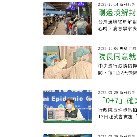
眾接種選擇。Q8
與3300萬件急
鐘點費）。4.學
戴口罩：一、於以
藥菌治療武器乏善
2022-10-14 新冠肺
餘莫德納疫苗12萬7
院。該《刺胳針
家長可請「防疫照
剛邊境解封
護機構：醫療、
藥性成全球公衛焦
劑型94萬9450劑
RSV的感染與季
扣發全勤獎金）。
務、身心障礙福利
病醫學會年會（I
疫苗89萬7650
散，採取各項防疫
台灣邊境終於解封
極做這事
假？指揮中心指揮
站得於上列指定
性議題竄升而起
結束後，疫苗之後
年四月，出現下降
心嗎？病毒學家表示
前仍有11天時間
檢查、治療或活動
理」一詞於年會
世代疫苗，「疫苗
pharmaceuti
國人可平常心看
利。若公司行號內
長者或免疫低下者
素、感染控制的
亦將參考目前國際
醫院應變的參考。
國人應積極接種次
議？指揮中心發
年長者或免疫低
制逐漸解封，不
推動。Q10：「
感染規模呈現「沒來
長庚大學新興病毒
2022-10-06 焦點.元
是支持性給假，若
所、室內空間，
者免疫力下降，
特定族群施打可獲
院長同意就
眾長期未暴露在RS
毒性和免疫逃脫程度
日後輕症確診者不
節得另依主管機
間，台灣在內的
來源】．疾管署
debt）。新冠
蛋白結構有變化
證明嗎？Ａ：指揮
醫示警「口罩放1
用量上升，進而
中央流行疫情指揮
績
Guardian）
不過，施信如強調，
照護對象隔離通
染疫風險責任編
散，細菌更容易
間，每1至2天快
英國因為封城、
代疫苗，雖無法
訊、自主疫調回報
疾管署推估，若不
同意才能放行，
疫情以來，民眾
主治醫師黃立民表示
步取消。王必勝
人死亡；以平均每
市醫師職業工會
今年冬天必須特別
質形狀改變，抗
研議是否有相關辦
死於抗藥性感染
都是按照中央規定
2022-09-29 新冠肺
是危險族群。國
成兩種，一種是用
指揮中心取消「
「0+7」確
抗藥性危及民眾
即日起至中央流
康。疾管署「傳
幾乎可以放棄了。
定，改為有滲漏
銀行（World 
機關知悉所前往
分離出的副流感病
需要等待BA.5雙
行政院長蘇貞昌拍
無症狀可搭
化場火化」規定，
藥性造成的全球GD
利機關進行後續
福部次長、指揮
近，還是跟BA.5
13日起就會實施
取火化、埋葬等
能下降達百分之5
修正，並加強內
高度相關，故國內
路後包括居家檢
配戴醫用/外科口
新冠疫情之前，有
現在一堆人在外
來襲邱政洵則表
通知書、防疫車
下降百分之2推估
假，只要總院長
在疫情趨緩後將
疫健保註記，也
2022-09-29 新冠肺