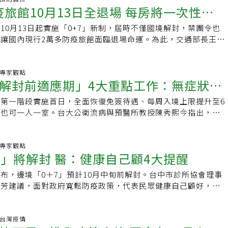
武器多樣化 薛瑞元：比照新冠疫苗精神加速引進台灣感染症醫
有醫護指出院方要求醫療人員出國要通知醫院，只是為了讓他們
特別強調，不只是病毒感染，民眾也要留意「繼發性細菌感
疫旅館10月13日全退場 每房將一次性補
國內手機門號。入境後實施家用快篩試劑檢測措施，將由國際港
德則說，因治療週期短、研發成本高，經濟效益低，多數藥廠不
醫院申報錯誤被罰錢。醫護質疑，國境解封「0+7」後，院方
許多細菌感染係先有病毒感染，導致患者免疫力下降，連帶造成
以上旅客四劑家用快篩試劑，於入境當天或自主防疫第一天檢測
發，面對抗藥性細菌臨床醫師無藥可用，只能被迫不斷使用現有
控。北市醫師職業工會發言人陳亮甫指出，現行作法並無完全違
10月13日起實施「0+7」新制，屆時不僅國境解封，禁團令也
毒、細菌同時在一起，就會造成非常嚴重的感染情形。」他預
期間有症狀進行檢測或外出前須有兩日內快篩檢測陰性結果。但
菌越來越強，產生抗藥性比例持續提高。臨床醫師亟須多樣化的
，畢竟醫護出國仍須經過主管同意及審查，但他從一開始就反對
讓國內現行2萬多防疫旅館面臨退場命運。為此，交通部長王國
間幾乎銷聲匿跡、案例非常稀少的肺炎鏈球菌感染，在台灣逐步
如快篩陽性則依公布之自主防疫指引辦理。機場10月13日後恢
示，若沒有新的抗生素治療選項，最終造成感染症患者無藥可醫
人員從完全不能出國，但出國須經總院長同意，這樣的做法確實
疫旅宿配合政府檢疫政策，業者回歸常態經營前須進行旅宿清消
來襲。延伸閱讀／專題｜疫後免疫負債來襲 ！細菌感染大爆
單區移除，但維持發燒篩檢區因應發燒旅客，旅客拿完行李後於
英國的研究，細菌抗藥性問題再不積極改善、解決，未來死於抗
性靈活安排人力，但也會出現很多漏洞。陳亮甫舉例，受到主管
法營運等，將補助防疫旅宿業者每房5000元補貼，以協助其早
恐致年死3.3萬人如何降低免疫負債威脅？美專家：保持「非藥
一、自主防疫期間應遵守之防疫規範：1. 自主防疫地點以符合1
比癌症多！」台灣感染管制學會理事長陳宜君憂心忡忡指出。她
出國很順利，不被主管喜愛的員工就會被用各種理由阻擋；醫護
觀光局表示，目前全台防疫旅館約有380餘間、2.4萬房，考量
炎.專家觀點
施面對免疫負債步步進逼，民眾可以如何因應？美國布朗大學助
)條件之自宅或親友住所或旅館為原則。2. 儘量避免接觸重症高風
菌抗藥性帶來的嚴重衝擊，除了進行感染控制、抗生素控管措
解封前適應期」4大重點工作：無症狀接
長官先柔性勸導，但醫護堅持出國，後來發現自己考績變差；又
般旅館，還需要清消等作業，因此每房補助5000元，採一次性
瑞秋・貝克（Rachel E. Baker）在一篇《CNN》報導中提
歲以上長者、6歲以下幼童、免疫不全及免疫力低下者等)。3. 有症
素藥物研發、引進上，應有積極作為，避免台灣感染症病患有一
忙送請假出國文件，但要求先幫忙做特定事務等。陳說，現在政
案後會盡快公布。觀光局表示，原則上防疫旅館10月13日退
民眾即便疫情趨緩，仍應持續保持勤洗手、消毒常使用的物品等
無症狀且有2日內家用抗原快篩陰性結果才可外出、上班、上
第一階段實施首日，全面恢復免簽待遇、每周入境上限提升至6
、10月中有條件入境0+0
的窘境。針對國內抗生素治療武器缺乏的現況，衛福部長薛瑞元
有擋，醫院也說可以出國，但就是會出現各種不公平情況，也都
接待客人的話，仍必須服務客人到檢疫期間結束為止。至於防疫
噴嚏時，也應注意咳嗽禮儀。貝克也建議民眾持續配戴口罩，如
口罩。4. 有用餐需要，得於餐廳內獨自或與特定對象共餐。離
疫也可一人一室。台大公衛流病與預醫所教授陳秀熙今指出，
耗時較長，須視國內外藥廠進度而定。然因感染症患者用藥非常
權益。疫情前醫護請假也沒說很自由，但至少不用跟醫院交代要
通部表示，10月13日起入境旅客交通方式，除現行親友/機關團
應待在家中。此外，為了增強抵抗力，她建議民眾保持健康飲
使用完畢後應立即佩戴口罩。外出期間有飲食需求可暫免佩戴口
」有四大重點工作，第一是轉型為中重症死亡監測，第二是「無
為，抗生素用藥可比照新冠疫苗、抗病毒藥物等，若國際市場有
現在國內染疫風險比出國旅遊高，還拿什麼理由要求醫護請假除
，將開放無症狀入境旅客可搭乘大眾運輸，亦即增加國道客運、
原則。貝克表示，新冠疫情的經驗中，明顯看到非藥物的疾病防
戴。5. 禁止前往醫院陪病、探病，建議延後非急迫性需求之醫
免隔離，第三則是國境解封改為「0+0」的一般傳染病境外監
應盡快引進台灣救治患者。引進國外改良版既有藥物 食藥署：
要讓醫院知道去處、取得同意後才能放行。
及租車等交通工具選項供旅客使用。考量入境旅客可選擇之交通
後持續保持，將有助避免其他病毒帶來的健康衝擊。
前往長照機構。6. 確診之輕症個案可於加強型防疫旅館/集中檢
為台灣十月中就有條件！」第四是目標在十二月達成流感化的心
炎.專家觀點
據加速藥證審核「有效抗生素缺乏的情況下，只剩雞尾酒療法，
。王國材表示，防疫車隊將回歸機場計程車排班，但兼具防疫任
7」將解封 醫：健康自己顧4大提醒
地點(不含一般旅館)進行居家照護。二、檢測措施：(一)入境
會對解封的適應，將新冠納入地方流行監視模型。陳秀熙表示，
併使用，少了最好的武器，為了救活患者，用次等武器也要戰到
選擇搭乘機場計程車，收費回歸疫情前的收費方式，以跳表方式
埠現場工作人員向2歲以上旅客發放4劑家用抗原快篩試劑。
，Omicron雖然有高傳播力、輕症化、免疫逃脫等特性，但
染症醫師疾呼，國外上市已久的抗生素藥物，安全性有效性都獲
場防疫計程車司機補貼則維持至今年底。交通部也說，因現行各
布，邊境「0＋7」預計10月中旬前解封。台中市診所協會理事
. 入境當天或自主防疫第1天(D0/D1)檢測1次。2. 自主防疫期間
流行，疫情先起的區域都已越過高峰、開始下降，其他區域疫情也
藥證取得引進台灣，充實國內的抗生素治療武器。食藥署指出，
載居隔者與確診者，因此各縣市防疫專車不受10月13日開放
崇芳建議，面對政府寬鬆防疫政策，代表民眾健康自己顧好，提
內快篩檢測陰性結果。3. 自主防疫期間有症狀時。4. 檢測結果
時疫情監測思維應改變，絕大多數確診個案僅有上呼吸道症狀，
、援引回溯性真實世界數據（RWD）產出真實世界證據
其需求將俟各縣市疫情情況，由各地方政府滾動檢討增加或縮
兒疫苗打好打滿，符合流感疫苗接種對象快去打，以及防疫做好
性則依公布之自主防疫指引辦理。5. 考量家用快篩試劑之適用
測或大規模通報，要把重點擺在下呼吸道受到影響的中重症個案
，證實安全與有效性，都可作為藥物許可證審核依據。台灣感染
公路總局依現行機制補助地方政府辦理。
情指揮中心指揮官王必勝昨表示，邊境「0＋7」開放的時程，
滿2歲者，其自主防疫期間無需執行快篩檢測。三、交通方式：
台北醫學大學教授嚴明芳指出，上周可看到疫情先升溫的北北
事長、奇美醫院感染症研究室主持人莊銀清教授曾主導數個抗生
中旬前，並將在下周率先放寬入境唾液快篩 PCR 政策，改為發放
炎.台灣疫情
內有疑似COVID-19症狀旅客，請主動於入境時通報疾病管制署之
情已開始走降，另外，上周重症率雖然還有上升，但絕對數字很
畫，廣泛搜集不同細菌菌種進行敏感性試驗。據他觀察，不少細