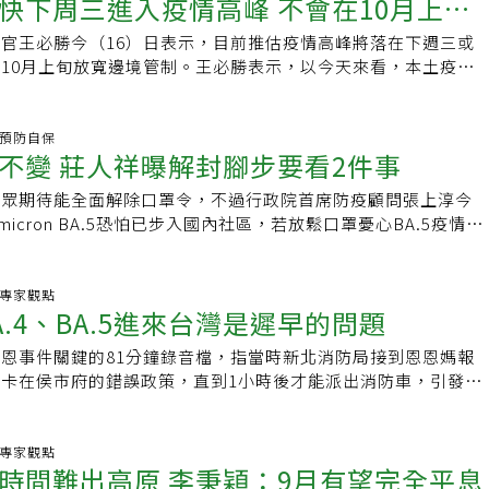
快下周三進入疫情高峰 不會在10月上旬
劑快篩，可在7天自主管理期間使用。曾崇芳認為，邊境「0＋7」
員，依檢疫人員評估，配合於國際港埠唾液採檢及優先搭乘防疫
大約是10萬分之1.2，50到64歲是10萬分之0.18，0到49歲
抗生素新藥產生抗藥性；轉而投以行之有年的既有藥物，反而看
者旅遊團及自由行都只需「0+7」，也就是不用隔離，只須自
狀之旅客，開放得搭乘大眾運輸工具。四、全面恢復免簽證待遇機
4。陳秀熙說，重症率是反映前幾週疫情高峰的狀況，可預期接下
官王必勝今（16）日表示，目前推估疫情高峰將落在下週三或
銀清解釋，抗生素新藥分為兩大類別，除了全新化學成分的新
入境若無症狀可搭乘大眾交通工具，並全面恢復免簽證待遇機
放「一般性社會訪問」及「觀光」，且同步取消旅行團限團令。
目標是將50歲以上的中重症率控制在10萬分之0.1以下，50到
10月上旬放寬邊境管制。王必勝表示，以今天來看，本土疫情
分經改良、調整而成，再次上市的藥物。他指出，部分抗生素因
綁有助於國內民眾出國的旅遊、商務、經濟發展，但面對政府的
合邊境開放，請入境人員務必遵守各項防疫措施，並於自主防疫
萬分之0.1以下，65歲以上控制在十萬分之1以下。這就是大流行解
數在4萬以上，根據模型推估，可能在下周三或下下周三，疫情
的技術問題，導致副作用過大而被醫藥界放棄；然而，經過多
也代表民眾健康由以前政府的全民防疫政策來保護民眾，現在民
指引所訂規範，如快篩陽性應儘速就醫，透過遠距/視訊診療、
一大重點「轉型為中重症死亡監測」，並透過脆弱族群疫苗施打
高點過後趨勢往下，屆時已到了十月初的時候，就算那個時候宣
技進展，「老藥可以更精緻、去蕪存菁，降低副作用並移除有害
護自己。曾崇芳建議，第一，新冠肺炎新型次世代疫苗陸續進
政府衛生局安排至診所或負責居家照護之責任院所(含衛生所)評
效快篩配合早期病毒投藥，有效減少重症死亡。第二步，則是醫
是各部會也有很多工作要進行，應該不會在十月上旬解封。今日
炎.預防自保
市面上，救治患者。」莊銀清舉例，過去抗生素「多黏菌素
象，政府提供65歲以上長者、長照機構住民及18歲以上免疫不
。確診後，如有就醫需求，可自行開車、騎車、步行、家人親友
不變 莊人祥曝解封腳步要看2件事
評估。陳秀熙說，現在病床是夠的，但人力夠嗎？確診導致居家
上，有媒體詢問我國規劃逐步邊境管制措施放寬，有一份放寬規
in B）」腎毒性高且具有內外毒素進而不建議用於靜脈注射方式給
接種追加劑使用，應趕快打好打滿；第二，至於6個月到4歲幼
戴口罩)或依地方衛生局安排就醫。就醫時，請佩戴醫用口罩且禁
力的衝擊，可能犧牲了就醫民眾的權益，因此8月超額死亡率仍
0日國慶日當天將入境檢疫天數改為「0+7」天。對此，王必勝予
有原料藥廠將其優化，除大幅降低腎毒性外另也符合美國食品藥
低，全國不到10 %的情況下，幼兒疫苗要打好打滿，避免幼兒
民眾期待能全面解除口罩令，不過行政院首席防疫顧問張上淳今
工具前往，以降低疾病傳播風險，共同維護國內社區安全。
，「避免醫護人力短缺」是當務之急，重點措施就是「解除無症
說，世界各國陸續開放，指揮中心一直都有和各部會討論邊境開
脈注射給藥方式的特有內外毒素的嚴苛法規要求進而重新再次上
減少近九成MIS-C發生機會。曾崇芳指出，第三，根據今年澳
icron BA.5恐怕已步入國內社區，若放鬆口罩憂心BA.5疫情恨
檢疫措施」，這不但有助於恢復充足醫護人力，也有助各行各業
各種提案，但是這都牽涉各部會業管業務，討論之後內容都已經
外使用多年。然而，他也說，類似藥物若要引進國內，卻必須重
勢及今年台灣流感疫情的監測，今年可能會一波流感大流行，全
，中央流行疫情指揮中心發言人莊人祥表示，口罩措施再微調空
動。第三步，是國境解封的防疫轉型。陳秀熙表示，這部分也是
修正。王必勝說，這波BA.5變異株疫情高峰趨勢開始往下應該
症患者病情複雜 臨床試驗對象難尋莊銀清表示，若藥物許可證
％人口感染，10月1號符合施打流感疫苗的民眾趕快去施打，避免
腳步主要考量2方向，包括國內外疫情，以及幼兒疫苗接種率。
機場及居家檢疫正在退場，從3+4改為以快篩及自主防疫為主
這些相關措施有很多變化，還要給各部會單位、民眾準備時間，
的藥物，或須進行高達百人以上規模的臨床試驗，且必須隨機分
重夾擊。第四，防疫做好做汭，避免公共場所的出入，當出門在
罩政策應是逐步放寬，但現在Omicron亞變種BA.5已初步進
炎.專家觀點
仍要轉為「一般傳染病境外監測模式」也就是所謂的「0+0」，
月上旬這麼快」。不過，由於我國邊境仍有入境篩檢、單週人數
驗組。他指出，感染症患者常是多重抗藥性感染、病情複雜，加
.4、BA.5進來台灣是遲早的問題
、請勤洗手、不摸口鼻、揉眼睛保護自己不被其他的人感染新冠
家都放鬆了，BA.5疫情很快就會上來；此外，雖國內疫苗施打
月中就有條件！」第四步，是社會對解封的適應。陳秀熙說，社
0月開始放寬邊境管制，王必勝表示，會慎重考慮機場唾液PCR
排除條件，符合資格的患者少之又少。在一項曾經登上國際期刊
冒病毒。
施打率與其他國家相比仍不理想，也不足夠，當疫情再起時，不
應，重點在於「降低對大流行的恐懼」，目前觀察到很大的問
少出關流程一個關卡。王必勝表示，現在入境旅客在離峰時段入
恩事件關鍵的81分鐘錄音檔，指當時新北消防局接到恩恩媽報
究中，莊銀清發現患者若使用米諾環素（Minocycline）針劑
死亡。因此口罩令放寬還是要看疫情控制程度，做密集性滾動性
的NPI(非藥物公衛防疫措施)」還解不開。其實秋冬只要小心觀
，但尖峰時刻會拖延到2.5到3小時，這已經有點久了。他強調，
卡在侯市府的錯誤政策，直到1小時後才能派出消防車，引發軒
菌素治療，死亡率可降低九成。然而，對患者猶如救命藥的米諾
長者接種疫苗，指揮中心提供65歲以上長者，以及55歲以上原
引導社會大眾逐漸朝向流感化的方向進行心理適應，12月應該
CR改成發快篩試劑，若可以執行就能讓機場流程少一個關卡、
統陳建仁今天表示，在整個通報過程中，接受通報的人，一定要
一度因為難以取得藥證，而在台灣消聲匿跡。「感染症患者的救
獲得500元額度的衛教品及兩劑快篩劑，先前已數度延長發放，
疫情納入地方流行的監視模型。
也指出，若朝全面開放，「防疫思維要改變」，才能因應旅客大
況下有多緊急，119及被通報單位都要有警覺，小孩的緊急度要
上是新藥，其實只是改良的舊藥，藥證審核應該要根據現實狀況
月31日止。莊人祥表示，因打疫苗獎勵已發放一段時間，且疫苗
「緊急後送系統」一定要整合起來。陳建仁今天接受網路節目
炎.專家觀點
呼籲，針對國際既有抗生素藥物，應縮小臨床試驗規模，比照新
續不會再以中央獎勵催長輩施打疫苗，由地方政府加強長者接種
時間難出高原 李秉穎：9月有望完全平息
訪，被問到疫情是否會再起？陳建仁說，他認為BA.4、BA.5進
並不合理，「否則這些藥夾在法規中間，臨床醫師須要使用卻無
未接種疫苗恐影響解封腳步？莊人祥說，目前主要考量幼兒疫苗