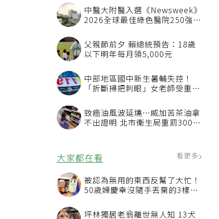
中醫大附醫入選《Newsweek》
2026全球最佳綠色醫院250強
首屆評選即入榜 全台僅兩院獲
選 四葉績效指標居台灣最佳
父親節前夕 賴總統預告：18歲
以下明年每月領5,000元
中部地區國中新生暑輔失控！
「折斷掃把刺眼」女老師受重傷
恐失明
致癌油風波延燒…威加苦茶油拿
不出證明 北市衛生局重罰300萬
元
看更多
大家都在看
被認為無用的東西反幫了大忙！
50歲婦慶幸沒隨手丟棄的3樣物
品
坪林獨居老翁離世無人知 13犬