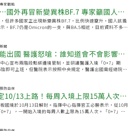
：有哪些疫苗可以選擇？A：依照指揮中心上月底資訊，目前剩
性下呼吸道感染有關，並造成每年360萬人次因下呼吸道感染住
生：「病假」（0日及次日起5日以內病假不列入出缺席紀錄），
下指定場所之室內空間須按規定全程戴口罩。包括：1.醫療照
可陳，呼籲政府重視抗生素缺乏問題。新冠疫情趨緩 抗生素抗
炎.專家觀點
630劑、BNT 246萬7208（包括幼兒劑型136萬5610劑、兒童
》研究中也提到，在新冠肺炎疫情爆發前，在英國等溫帶國家，
顧假」。5.勞工：「普通傷病假」（0日及次日起5日以內不得
…國外再冒新變異株BF.7 專家籲國人積
醫事、老人福利、長期照顧服務、榮譽國民之家、兒童及少年服
點林口長庚紀念醫院副院長邱政洵10月視訊參與「美國感染疾
、成人劑型15萬2148劑）、Novavax 19萬9490劑、BA.1次世代
節高度相關。不過在疫情爆發之後，英國為了防止新冠疫情擴
若第6天仍然快篩陽性，學生是否可以回學校上課、或是續請病
機構2.公共運輸及特定運具：車廂、船舶、航空器等運具及場
DWeek）」，他表示，新冠疫情帶來的威脅降溫，抗生素抗藥
劑、BA.5次世代疫苗155萬3250劑。Q9：「疫苗加一」實施期間
限制，例如：社交距離、學校關閉等，RSV感染很快的在2020
，但許多國家正出現新變異株BF.7，比例快速竄升，國人該擔
官王必勝說，教育部原則給予5天病假，不過距離3月20日實施
場所不戴口罩之例外情形：飲食、拍照、不適合或無法戴口罩之
。他也觀察到，美國對於抗生素管理議題的重視更甚以往，「管
續規劃？A：目前接種作業為民眾接種追加接種雙價BA.4/5次
趨勢。於是專家建議，醫療決策者應該注意非藥物干預（non-
，BF.7仍是Omicron的一支，與BA.5相近，目前資料不多，
，希望各部會、地方政府或民間多提供意見，讓新舊制轉換更順
二、下列特殊情境建議要戴口罩：1.有發燒或呼吸道症狀2.年
中一再被提起，美國疾管署也與醫學會合作，開啟針對醫院抗生
加一」接種運動結束後，將再就112年後續接種作業進行評估，
cal intervention）對於RSV防治的重要性，並據此作為監控機制與
待，接種次世代疫苗仍可預防重症死亡。感染症權威醫師建議，
部自行規定，第6天得快篩陰性才能上班，是否會產生勞資爭
外出時3.人潮聚集且無法保持適當距離或通風不良之場合4.與
評鑑機制。對於免疫負債，邱政洵解釋，隨著防疫降級、各國限
間規劃以每年1劑、長者等高風險對象每年2劑之方向考量研擬
然而，到了2021年夏季，英國逐漸鬆綁防疫規定後，RSV病毒
世代疫苗，打BA.1雙價就有保護效果，沒有必要等BA.5雙價。
言人羅一鈞表示，勞動部於請假規定是提出通案性建議，大原則
下者（尤其是未完整接種疫苗者）密切接觸時三、其餘室內場
戴口罩、少洗手、接觸增加，使病毒感染均有擴大趨勢，且因患
疫苗+1」各縣市有什麼獎勵民眾接種活動？A：多個縣市都有提供
由的（out-of-reason）」擴大，研究者認為這是因為英國民
感染研究中心主任施信如表示，BF.7相關資料不多，尚不知其
氣新聞
公司作法較嚴苛，個別狀況由勞動部討論、研析。Ｑ６：3月20
由民眾自主決定戴口罩四、上述放寬措施為通案性規定，相關細
連帶導致繼發性細菌感染也漸漸升溫。邱政洵指出，新冠疫情期
得500元禮券的獎勵，活動詳情依各縣市實際規劃為主：【資料
能出國 醫護怒嗆：誰知道會不會影響考
V病毒環境中，導致「群體免疫下降」的免疫負債（immunity
。目前已知BF.7是從BA.5衍生，兩者序列接近，但BF.7的S
再隔離通知書，我想申請防疫保險理賠，可以到醫院申請PCR
關規定辦理延伸閱讀：‧快檢查保存期限！口罩過期還能用嗎？
各國均發現，因染疫患者合併細菌感染等臨床情況，導致抗生素
官網「疫苗加一，解封安心」專區
疫後第一冬 專家籲留意3大呼吸道疾病英國《衛報（The
，可能會改變抗原性，因此仍可能有免疫逃脫，讓人再次感染。
中心自3月20日起，除了取消輕症強制隔離，也同步取消「居家
處」恐害防護力直降‧脫口罩、髒手揉鼻子 過敏2NG動作恐增
使環境篩選壓力增加，這將使環境中的抗藥性細菌，更容易擴
中心宣布兩階段鬆綁邊境管制，並研議醫護入境「0+7」期
》也報導，除了RSV以外，流感病毒也須被重視。過去兩年冬天，在
由於BF.7仍屬Omicron的一支，用Omicron設計出來的次世
知書開立」，也不再提供輕症通報、確診數位證明、確診者簡
輯：陳學梅
出現抗藥性，疫後需面臨抗生素抗藥性加劇的挑戰。根據衛福部
篩陰即可上班，但醫院表示按照中央規定，醫護出國需經總院長
自我隔離等防疫政策推動下，流感疫情屢創新低。今年將是新冠
完全預防感染，仍有能力預防重症和死亡。台大醫院小兒感染科
、居家照護遠距諮詢，同住家人及民眾自主防疫「0+7」也同
扭轉頹勢，截至2050年，抗生素抗藥性每年將造成我國3萬3千
但醫護怒批，請假有無形壓力，「誰知道會不會影響考績」；北
第一次在沒有限制的情況之下大規模交流、活動。故專家表示，
，BF.7和BA.5都是Omicron的分支，只差一個氨基酸，蛋白
表示，政策一直以來都沒有考慮防疫保險到問題，這須由金管會
年死亡人數15萬人計算，相當於每年死亡人口中，超過二成是
表示，這樣的政策根本就是剝奪勞工權益。北市聯醫回應，一切
留意三大呼吸道病毒：新冠病毒、RSV以及流感病毒，兒童更
體有可能會認不得，導致免疫逃脫。現在世界上的新冠疫苗可分
法。Ｑ７：確診親友不幸過世，還需要24小時內火化嗎？Ａ：
。台灣經濟研究院生物科技產業研究中心主任孫智麗説，抗生素
，並無3周前申請限制。根據行政院於109年3月17日規定，自
炎.預防自保
內亦有專家擔心，免疫負債導致解封後呼吸道疾病危及民眾健
武漢株做的，一種是用Omicron做的，「武漢株做的疫苗已經
確診死亡個案遺體儘速火化」規定，並刪除「使用雙層屍袋」規
定10/13上路！每周入境上限15萬人次、
健康，也造成生產力減損、供應鏈中斷，對經濟帶來衝擊。世界
行疫情指揮中心解散之日止，平日、假日出國均應明確填報或使
染病統計資料查詢系統」的統計圖表也顯示，今年下半年開始，
」黃立民說，現在可以打BA.1雙價次世代疫苗就趕快打，也不
風險才使用屍袋；以及刪除「醫院或接體車上入殮封棺後逕送火
Bank）2016年發布的一項報告指出，依據不同模型推估，抗生素抗
國家、地區（含轉機），出國假單需經首長或其授權者核准，以
毒株數量，呈現急劇上升的趨勢，RSV病毒亦有增加。對此衛
價疫苗，因為沒有人知道BF.7的抗體親和力到底是跟BA.1比較接
板國境於10月13日解封。指揮中心指揮官王必勝表示，從10月
交通工具... 相關規範一次看
無需24小時內火化，家屬可自行安排後事。確診者遺體可以採
P損失，落在百分之1.1至百分之3.8間，部分國家之GDP更可
人員健康管理及人力管控等防疫作為，未來也會配合中央滾動式
中心指揮官王必勝在防疫記者會中表示，呼吸道疾病與配戴口罩
比較接近。
「0+7」，一開始入境的每周人數上限為15萬人次。「0+7」上
方式處置，在符合感染管制原則下，親友可以瞻仰遺容，建議應
，規模堪比2008年的金融海嘯。孫智麗表示，這份報告發表於
部溝通。「這根本就是醫護悲歌」，一名不具名醫護人員怒吼，
口罩解禁還須再等待。病毒感染的下一步 繼發性細菌感染也將
疫通知書、防疫計程車等都會一併取消。包括取消發送居家檢疫
罩，避免碰觸遺體。責任編輯：陳學梅
了新冠疫情的經驗，預估帶來的經濟衝擊應該更鉅；她以 GDP
面蓋牌吃喝玩樂，但他們請假卻有無形壓力，檯面上說可以請
示，免疫負債導致病毒感染增加是世界趨勢，以下三種病毒感染
輛及防疫旅宿政策調整，停止追蹤機制、電子監督措施、居家檢
，抗生素抗藥性將造成台灣每年將有高達新台幣3000億元之損
或其授權者核准就好，「但誰知道會不會影響績效」，心裡真的
逆勢回歸：一、流感病毒二、副流感病毒三、呼吸道融合病毒
取消地方政府居家檢疫關懷服務。入境前免於「入境檢疫系統」
炎.預防自保