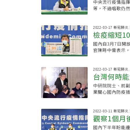
德說，正因為抗
紐西蘭萬分之七
中央流行疫情指揮
重症、死亡的傷
期使用，國際藥
紐西蘭，研判致
等，不過唱歌仍然
理層面的傷害，
少數。他指出，
揮中心所預期的
維持到3月31日
陳時中指出，指
用現有抗生素，
中，三○七例未
適宜戴口罩，可
免，希望大家極
移植等患者，花
則維持在三成三
唱歌戴口罩等，
2022-03-17 新冠肺
灣最快可能4月底
檢疫縮短1
無法救治，相當令人
九千多人死亡，
等，全台仍有台北
體也詢問，新加坡
果亦指出，患者
衛教授陳秀熙建
目前北北桃高等疫
但台灣至今不到5
國內自3月7日開
性曝
用抗生素，抗藥
重症發生。目前
院探病等規定，
衛角度而言是可行
官陳時中曾表示，
素的患者，王復
完整接種追加劑
1922預約第27
將疫苗因素納入風
實際統計確診人數
將藥物引入，實
二，有無打疫苗
約率14.81%
8900例確診病
今年新高，未來
在最短時間、讓患
疫苗覆蓋率第一劑8
論壇暨展覽（SC
罩。至於今日過
2022-03-17 新冠肺
優待、快速審查
47.61％。有
台灣何時能
出，外賓在機場
率、民眾自主應變
且未被滿足的臨
一鈞回應，桃園
致漏篩。陳時中解
比例如何，對社
發成本高、細菌
序修改。
中研院院士、前副
專車送到防疫旅館
界關心簡訊實聯
無藥可用，紛紛
業關心國內防疫
揮中心也允准了，
也沒變，實聯制
學家找出新成分
法是要兩個先決條
心規定。陳時中
患」，包含雙向
而，細菌有可能
的疫情比較穩定
開放免隔離，未
讓原有基礎工具
用的問題，抗藥
日本，以及歐洲
2022-03-11 新冠肺
卻是不符經濟成
觀察1個月
席三三會發表「
症免疫治或細胞
解封的進度。陳
國內下半年盼能
早在新冠疫情之