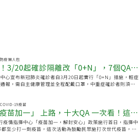
肺炎.防疫懶人包
3/20起確診隔離改「0+N」，7個QA掌
中心宣布新冠肺炎確診者自3月20日起實行「0+N」措施，輕症
重點
免通報，需自主健康管理並全程配戴口罩，中重症確診者則須通
封新制重點詳情可參考「元氣網」整理的7大ＱＡ。--by
中心今宣布，3月20日起新冠肺炎確診者改為「0+N」措施，未來
離、免通報，改為自主健康管理，確診期間若需外出，則要全程
.COVID-19疫苗
疫苗加一」 上路，十大QA 一次看！這幾
他人聚餐、聚會。而中重症確診者需須通報、儘速就醫。「元氣
大ＱＡ，一次掌握解封新制重點。Ｑ１：若快篩陽性，但無症狀
行疫情指揮中心「疫苗加一，解封安心」政策施行首日，指揮中
可拿500元禮券
+N」期間我該做什麼？Ａ：指揮中心表示，若是輕症者，建議
3年都至少打一劑疫苗，這次活動為鼓勵民眾施打次世代疫苗，包
息，避免非必要外出，若要外出全程配戴口罩。無症狀或症狀緩
桃園市、新竹市等多縣市都端出500元禮券或等值衛教品的好康
天）後，可安心外出，並配合自主健康管理，至快篩陰性或採檢