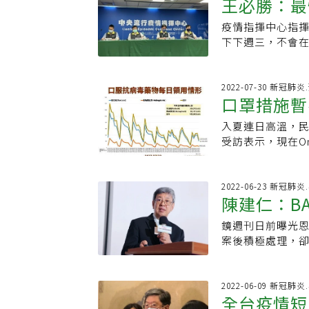
王必勝：最
給入境旅客 4 
機場/港口檢疫人
小，65歲以上重症率
菌已對市面上的
上路後，入境台灣
車輛。(二)無症
是十萬分之0.0
疫情指揮中心指揮
鬆綁
見制衡效果。莊
主健康管理7天，
制非免簽國家開
來也會下降。長期
下下週三，不會在
藥，亦有既有成
制。防疫政策鬆
指揮中心說，配
64歲控制在10
已連續四天確診人
受限於發明當時
寬鬆防疫政策，
期間配合相關防疫
封前適應期的第
進入最高點，最
年，隨著醫療科
眾必須有自己保
委由親友或由地方
次世代疫苗、有
布邊境解封，但
2022-07-30 新冠肺
成分，再度進到
來，第一波施打對
估快篩陽性結果
口罩措施暫
療照護量能供需
指揮中心記者會
B（Polymyx
全及免疫力低下者
載送(雙方全程佩
檢疫，對於醫療人
畫是將在10月1
藥，然國際上已
兒第二劑施打率偏
入夏連日高溫，
止搭乘大眾運輸
有21%。他提醒
以否認。王必勝
物管理局對於靜
確診後不適，以及
受訪表示，現在Om
狀接觸者的隔離
放措施，過程有
市，並且已在國
洲的流感疫情趨
快就上來。對此
恢復正常經濟活
改變了，還要進行
新申請藥證。感染
國約15%到20
間有限，未來解封
相當重要的，目前
已經是10月初，
的審查比照全新
心觀奇流感的雙
張上淳今天表示，口
2022-06-23 新冠肺
的0+7，但逐漸
「應該不會在10
配為標準組及試
陳建仁：BA
外，除了戴口罩
入國內社區，若大
「我認為台灣10
管制措施，一旦1
上臨床試驗設有
病毒及流行性感
率不低，但長者
會對於解封的適
改成發快篩，減
鏡週刊日前曝光恩
的創傷弧菌感染症研
少長者會因染疫
題，是有「心理上
境大約費時1小時
案後積極處理，卻
合併第三代頭孢
調整。先前為鼓勵
察、對付流感，應
考慮將機場唾液P
然大波。前副總
環素針劑，也曾
住民，施打疫苗可
達成正式將新冠
更順暢一點，他
想像自己在同樣情
命藥，有些表面
最新規定將發到7
量出入。
比大人更緊急，
2022-06-09 新冠肺
調整。」莊銀清
數量很充足，後
全台疫情短
「新聞不芹菜」專
藥進行臨床試驗
疫苗。對於長輩