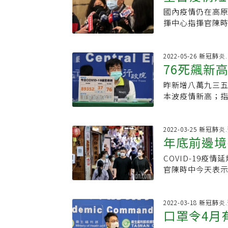
來台灣是遲早的
法取得。」特別
接種為主，且評估B
國內疫情仍在高原
防作用，他也呼
台灣的病人而言
考慮長者接種率
揮中心指揮官陳
疫苗。對於台灣
RWE衛福部食藥
外疫情趨勢2層面
防接種組（ACI
是在疫情高峰過
時可採取「加速
上淳表示，並非
月台灣沒有大規
約在一個月或一
的360天縮短至
是要提前準備，
要低於千例，時
2022-05-26 新冠肺
（CDE）共同設
76死飆新
前已到貨猴痘口服抗
午接受廣播節目「
行討論，並且保
合約仍在簽訂中，
息，但中間仍有變
據產出真實世界
昨新增八萬九三
慢，至今6月了數
無虞都可作為藥物
本波疫情新高；
並不是每天不公布
全球有超過500
之間，「是不是
大規模社區感染
可得以上市。20
光醫院副院長洪
幾千。不過，李秉
新藥中，僅占3.
哲昨天表示，北
2022-03-25 新冠肺
國外案例來看，也
年底前邊境
臨床醫師左翻右
外經驗，高原期
能的。
成無藥可醫的絕症
估計兩個月就可
COVID-19
理行動策略計畫」
罩去派對，結果
官陳時中今天表
（FDA）1998
表示，在全民自
太大傷害。全球CO
成；全美研發中
口密度及特有生
邊境，有媒體今
也表示，食藥署
有高峰，只有高
央流行疫情指揮
2022-03-18 新冠肺
去年也共核准13
多歲，卅一例未
口罩令4月
但解封是各界一
在台取得藥證，且
洪子仁表示，這
要受到太大傷害。