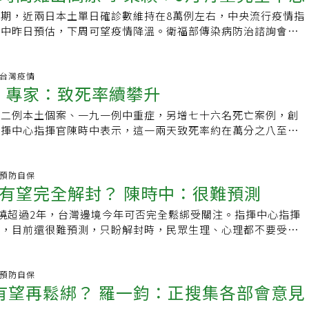
問題，但根據國外研究，如果接種比率很高，對變異株還是有預
是不少抗生素藥物，已名列國際指引，台灣卻遲未取得藥證，對
A.5整體致死率及嚴重度與先前Omicron疫情差不多，雖仍會
期，近兩日本土單日確診數維持在8萬例左右，中央流行疫情指
籲長者若可以打第四劑，一定要去打，他也呼籲幼兒及青少年打
，是一大損失。食藥署：視個案需求縮小臨床規模、開放援引
，但不會因此作為解封考量，解封腳步會以幼兒疫苗接種及國內
時中昨日預估，下周可望疫情降溫。衛福部傳染病防治諮詢會預
何時解封，陳建仁說，大部分國家在邊境解封的做法中，通常都
署藥品組科長黃玫甄則表示，他國已核准上市的藥物，引進國內
考慮。猴痘疫情於全球快速擴散，猴痘藥物、疫苗需求增加，張
P）召集人李秉穎今日表示，9月全台疫情有希望完全平息，回到4
一個月到一個半月後處理，現在台灣的狀況，疫情正在下降，大
審查機制」，最快可將核發藥物許可證的時間，由一般藥品平均
所有人都要用藥，僅病情嚴重者需要用藥治療，但藥物及疫苗還
模社區感染的狀態。陳時中昨日記者會上指出，全台單日確診數
個半月可以考慮開放。但他也說，變異株的發展仍要觀察。
180天。黃玫甄也說，食藥署藥品組與財團法人醫藥品查驗中心
經過討論，若有準備數千劑，足以應付短期內疫情狀況。我國日
間上仍需要再一些時間，但預計下周疫情會降溫。李秉穎今天上
炎.台灣疫情
有新藥審核的諮詢輔導機制，廠商可以根據個別藥品提出須求進
高 專家：致死率續攀升
病毒藥物（tecovirimat）504人份，莊人祥表示，猴痘疫苗
新聞放鞭炮」訪問時進一步表示，9月全台灣疫情有望完全平
有彈性，包括「縮小臨床試驗規模」、「援引回溯性真實世界數
實際數量會等到貨後再公布，目前國內維持先前2例猴痘個案。
數，就像日本雖然從今年1月開始出現疫情高峰，但下降速度緩
證據」等變通方式，只要能夠佐證該藥物確實具有療效，且安全
五二例本土個案、一九一例中重症，另增七十六名死亡案例，創
字雖往下降，但沒有恢復到解封前的曲線。李秉穎說，疫情平息
許可證審核依據。抗生素新藥研發漸緩 感染症恐無藥可醫每年
指揮中心指揮官陳時中表示，這一兩天致死率約在萬分之八至九
確診人數、防疫規定全取消，只是會回歸到4月以前，全台沒有
個藥品取得核准，而過去10年新成分抗生素僅20-30件順利取得許
有特別情況，可能還要再觀察。」目前疫情仍處於高原情況。新
的狀態，不會清零，每天就是零星個案，但不至於到每天幾百、
05年迄今，新成分抗生素核准藥物在美國食藥署（FDA）核准的
子仁預估，致死率應會持續攀升，突破萬分之十。台北市長柯文
穎也說，9月疫情平息只是最樂觀的狀況並非百分之百肯定，從
2%；在歐洲藥品管理局（EMA）核准的新藥中，則僅占2.2%。
市疫情洪峰已過，洪峰應是在上周，接下來將進入高原期，依國
炎.預防自保
有疫情曲線拖了一個尾巴的狀態，因此台灣拖到10月也是有可
有望完全解封？ 陳時中：很難預測
找，也難找到適合治療抗藥性細菌的新抗生素，憂心感染症將變
會維持四個星期，北市若維持現在每天約一萬名新增確診個案，
。衛福部2019年公布的「邁向全球衛生安全—抗生素抗藥性管
解封。不過這也會有變化，「不要大家一聽很高興，明天脫下口
疫情延燒超過2年，台灣邊境今年可否完全鬆綁受關注。指揮中心指揮
中引用美國感染症醫學會（IDSA）報告指出，美國食藥署
下周疫情就爆發」。中研院生醫所兼任研究員何美鄉在臉書發文
示，目前還很難預測，只盼解封時，民眾生理、心理都不要受到
年至2002年批准的抗生素與1983年至1987年間相比，減少近六
律及有限的跨縣市交互傳播情況下，各縣市依照其人口總數、人
VID-19（2019冠狀病毒疾病）疫情趨於穩定，各國紛紛鬆綁
、有機會上市的五百多種藥物，更僅有六種屬於抗生素。黃玫甄
活習性而塑造流行曲線，確診數暴衝上揚的機率不大，未來不會
天下午在疫情記者會中詢問，今年台灣是否有完全解封可能。中
每年核准的藥物許可證，包括新成分與新劑型，數目共約百張，
原。昨天死亡數達七十六例，創下新高，個案年齡介於卅至九十
中心指揮官陳時中今天下午表示，目前很難預測今年是否解封，
炎.預防自保
4張藥證。然而，她指出，抗生素新藥每年最多只有一、二個新藥
接種疫苗，年齡超過八十歲有五十人，致死率約萬分之八至九。
有望再鬆綁？ 羅一鈞：正搜集各部會意見
定要走的路，也要將各方競爭力考慮進去，希望在解封的同時不
並非年年皆有。治療武器缺乏 晚一小時用藥致死率增10％王復
波疫情整體致死率為萬分之四點八，而英國致死率萬分之十八、
他進一步解釋，所謂解封帶來的傷害可分為2種，一是實際對於