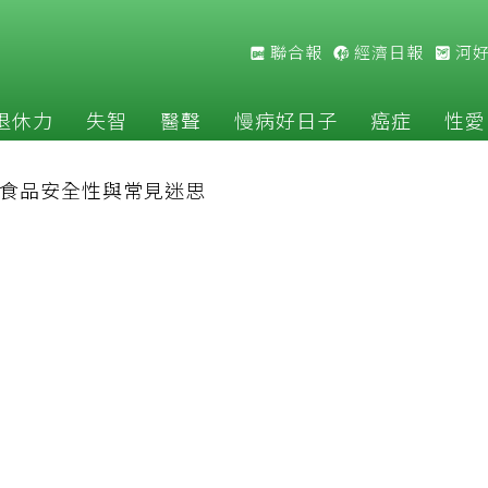
聯合報
經濟日報
河
退休力
失智
醫聲
慢病好日子
癌症
性愛
食品安全性與常見迷思