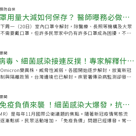
整理「疫苗+1」 十大ＱＡ，疫苗資訊一次掌握。指揮中心指
過「0+N」屬於指引性質，並沒有相關罰則。Ｑ２：輕症確診期
保護力非永久，「疫苗加一劑」可提升預防保護力，尤其可有效
炎.預防自保
醫嗎？Ａ：如需前往醫療院所陪病、探病、就醫或檢查，請遵守
罩用量大減如何保存？ 醫師曝務必做好
症及死亡機率。行政院長陳建仁說，2022年Omicron進入台
措施。Ｑ３：快篩陽性後身體不舒服，有哪些狀況或族群需要就
多人感染，那階段全民打預防針的覆蓋率相當高，至今台灣新冠
Ａ：指揮中心提醒，具有重症風險因子的族群，包括65歲以上長
下周一（20日）室內口罩令解封，除醫療、長照等機構及大眾
，在世界仍是排名前端。不過由於疫苗接種20天後，抗體會逐
性病或免疫不全/免疫低下病史者等，快篩陽後應儘速就醫，醫
內不需要戴口罩，但許多民眾家中仍有許多口罩成為困擾，不知
尚未接種疫苗，未完成基礎劑或1歲以上今年還沒接種過BA.4
口服抗病毒藥物。指揮中心表示，若出現警示症狀，包括喘或呼
有許多口罩 如何處理與保存新北市立土城醫院院長黃璟隆說，
代疫苗的國人都能踴躍接種，這樣才能得到好的保護。「疫苗+1」
痛或胸悶；意識不清；皮膚、嘴唇或指甲床發青；無法進食、喝
封，但指揮中心建議，出現發燒或呼吸道症狀及年長者、免疫低
動實施期間？A：本次接種運動實施期間自112年3月6日至4月30
4小時無尿或尿量顯著減少；收縮壓100次/分鐘，儘速撥打
罩，提醒口罩保存最重要的是「防潮，避免口罩受潮失去阻擋病
聲要聞
市將增加接種可近性（如設置社區接種站等），民眾可於此期間
感病毒、細菌感染接連反撲！專家解釋什麼
親友接送、自行就醫。指揮中心表示，目前維持提供「公費口服抗
說，台灣氣候潮濕，當室內濕度高時，物品容易發霉，甚至出現
「疫苗加一，解封安心」適用對象？A：「未曾接種任何一
公費清冠一號」，經醫師評估後符合病例定義者，住院後仍採適
眾最好把家中沒拆封、未用過的口罩放入防潮箱，如果是放在儲
基礎劑」及「6歲以上於今年1月1日起未接種過莫德納BA.4/5
Omicron變異株，威脅性減弱，各國開始逐步解封，放寬新冠
：這樣做可預防
會開立隔離治療通知書。Ｑ４：我的同住家人確診，有什麼要注
最好放置防潮盒，降低口罩受潮機會，平時家中濕度過高也應開
Q3: 「疫苗加一，解封安心」不適用對象？A：今年1月1日起，
限制與隔離政策，台灣邊境也已解封。疾管署傳染病監測卻發現
同戶者日常生活請採取適當防護，包括戴口罩、勤洗手等，保持
維持在55%左右，當家中出現壁癌時，代表家中濕度高，應重
世代疫苗者。Q4：若在活動實施期間確診，後續還能打疫苗嗎？
吸道融合病毒（RSV）為首的病毒感染快速增加，英、美等國
在篩檢陽性民眾自主健康管理期間，同住家人應避免共食。Ｑ
健康年長者、免疫低下者 還是要戴口罩衛福部雙和醫院成人感
無法接種的民眾，後續仍可至各地方政府安排/指定之合約醫療
勢。專家指出，這是免疫負債所致，且隨著病毒感染規模擴大，
，可以請假在家休息嗎？Ａ：指揮中心表示，各部會針對5大職
師李垣樟說，雖然口罩使用機會慢慢降低，但如果有發燒或呼吸
5: 曾確診可以施打嗎？A：接種疫苗時間須與確診日期間隔3個
同樣令人憂心。林口長庚紀念醫院副院長、感染科權威邱政洵解
聲要聞
，請假依據建議採認「快篩陽性證明」照片即可，不須要求出具
長者、免疫低下者外出，或是常需與年長者、免疫低下者接觸，
免疫負債來襲 ！細菌感染大爆發，抗生
若已打過至少兩劑，接種疫苗時間須與前一劑疫苗間隔3個月、
旦解除，人類活動也會隨之增加，並且戴口罩、勤洗手以及社交
明。不過請假作業細節，另依目的主管機關規定辦理。1.軍職
且無法保持適當距離或通風不良的場合，還是要戴口罩，特別是
去年曾接種莫德納BA.4/5次世代疫苗，這次可以「疫苗+1」
染預防措施，也不如過去嚴謹，就會導致病毒傳染增加，即是所
無不利處分）。2.公務人員：「病假」（0日及次日起5日以內
免疫低下者，務必格外注意，最好接觸時仍要勤洗手、戴口罩，
MR）是每年11月國際公衛議題的焦點。隨著新冠疫情常態流
致年死3.3萬人
111）年接種雙價BA.4/5次世代疫苗間隔3個月（84天）以上
。《刺胳針》研究：防疫鬆綁後英國RSV案例大增國際醫學期
病假日數計算及考績等次考量）；或採取「居家辦公」。3.教
給脆弱族群指揮中心提醒，民眾仍應持續落實肥皂勤洗手、咳嗽
施逐漸鬆綁，民眾活動增加，「免疫負債」問題已經爆發。常態
雙價BA.4/5次世代疫苗。Q7：若符合實施對象，追加劑可選擇
 Lancet）》今年九月針對英國的一項研究指出，RSV長久以來
公或線上教學，可請「病假」（0日及次日起5日以內之病假不
好習慣，並呼籲尚未完整接種新冠疫苗的民眾，盡速完成接種，
菌感染，加上新冠肺炎等病毒感染病患的繼發性細菌感染，抗生
嗎？A：可以，Novavax疫苗核准適用年齡為12歲以上，亦提供民
感染的重要致病因子，在新冠疫情前的2019年，統計指出RSV
日數計算及成績考核之考量，所遺留課務由學校協助排代並支付
康4大時機仍建議戴口罩室內口罩令20日解除，四大時機仍建議
不上需求的窘境浮現，國內感染權威醫師紛紛疾呼，國內對於抗