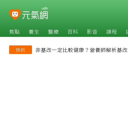
焦點
養生
醫療
百科
影音
課程
非基改一定比較健康？營養師解析基改
快訊