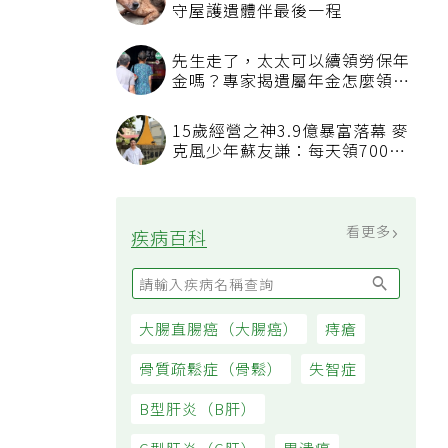
守屋護遺體伴最後一程
先生走了，太太可以續領勞保年
金嗎？專家揭遺屬年金怎麼領，
看順位還要看資格
15歲經營之神3.9億暴富落幕 麥
克風少年蘇友謙：每天領700元
過日子
看更多
疾病百科
大腸直腸癌（大腸癌）
痔瘡
骨質疏鬆症（骨鬆）
失智症
B型肝炎（B肝）