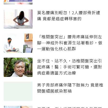
莫名腰痛別輕忽！2人腰部骨折遽
痛 竟都是癌症轉移害的
「椎間盤突出」腰背疼痛延伸到左
腳…神經外科崔源生站著看診，做
一運動強化核心肌群
坐不住、站不久，恐椎間盤突出引
起疼痛！醫：手術可繁可簡，選對
病症最適當方式治療
男子背部疼痛伴隨下肢無力 竟是椎
間盤細菌感染惹禍