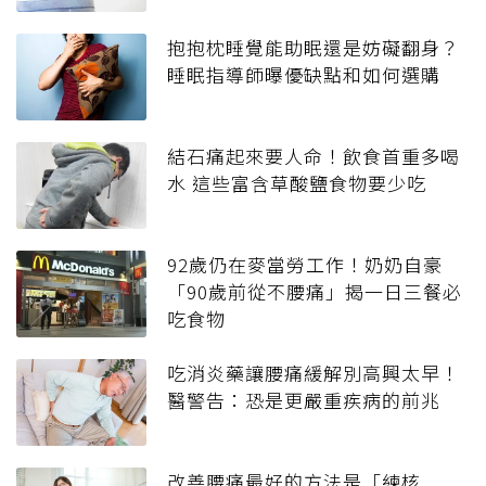
抱抱枕睡覺能助眠還是妨礙翻身？
睡眠指導師曝優缺點和如何選購
結石痛起來要人命！飲食首重多喝
水 這些富含草酸鹽食物要少吃
92歲仍在麥當勞工作！奶奶自豪
「90歲前從不腰痛」揭一日三餐必
吃食物
吃消炎藥讓腰痛緩解別高興太早！
醫警告：恐是更嚴重疾病的前兆
改善腰痛最好的方法是「練核