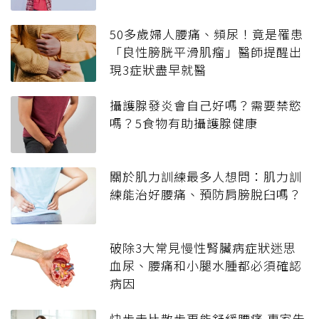
50多歲婦人腰痛、頻尿！竟是罹患
「良性膀胱平滑肌瘤」醫師提醒出
現3症狀盡早就醫
攝護腺發炎會自己好嗎？需要禁慾
嗎？5食物有助攝護腺健康
關於肌力訓練最多人想問：肌力訓
練能治好腰痛、預防肩膀脫臼嗎？
破除3大常見慢性腎臟病症狀迷思
血尿、腰痛和小腿水腫都必須確認
病因
快步走比散步更能舒緩腰痛 專家告