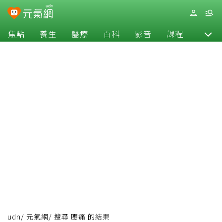
焦點
養生
醫療
百科
影音
課程
退休
udn
/
元氣網
/
搜尋 腰痛 的結果