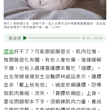
現代人長時間久坐、姿勢不良，加上日常生活中頻繁彎腰搬重物，這些習
慣容易導致下背部痠痛不適。圖／123RF
聽健康
00:00
/
00:00
腰痛
好不了？可能跟筋膜發炎、肌肉拉傷、
椎間盤退化有關，有些人會吃藥、復健緩解
不適，也有人選擇靠護腰來幫忙「撐腰」。
台北榮總復健部主治醫師林威廷表示，護腰
並非「戴上就有效」，過度依賴護腰，恐導
致肌肉萎縮、流失，「靠腰依賴症」上身，
要從問題根本下手，須鍛鍊肌肉力量，養成
正確的姿勢，才能減輕對腰部造成的負荷。