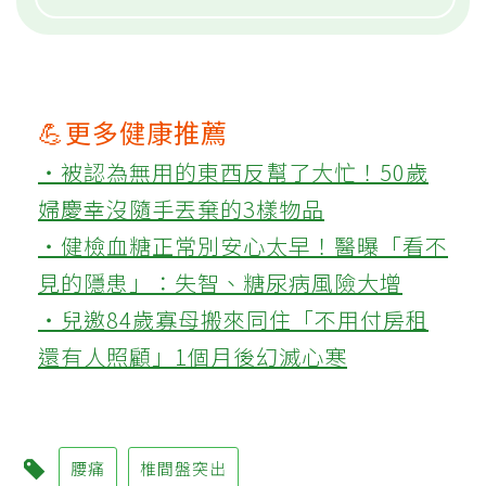
💪更多健康推薦
‧被認為無用的東西反幫了大忙！50歲
婦慶幸沒隨手丟棄的3樣物品
‧健檢血糖正常別安心太早！醫曝「看不
見的隱患」：失智、糖尿病風險大增
‧兒邀84歲寡母搬來同住「不用付房租
還有人照顧」1個月後幻滅心寒
腰痛
椎間盤突出