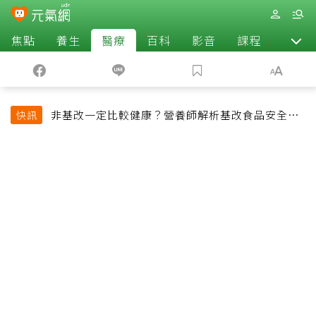
焦點
養生
醫療
百科
影音
課程
退休
非基改一定比較健康？營養師解析基改食品安全性
快訊
與常見迷思