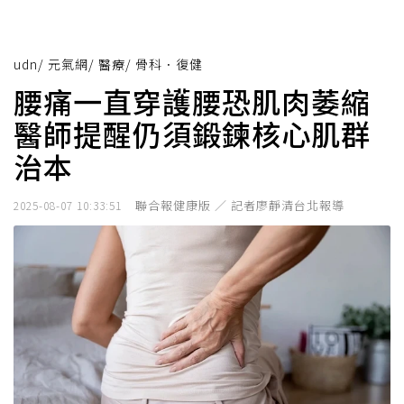
udn
/
元氣網
/
醫療
/
骨科．復健
腰痛一直穿護腰恐肌肉萎縮
醫師提醒仍須鍛鍊核心肌群
治本
聯合報健康版 ／ 記者廖靜清台北報導
2025-08-07 10:33:51