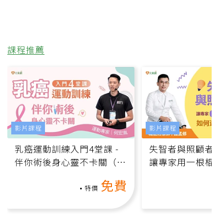
課程推薦
影片課程
影片課程
乳癌運動訓練入門4堂課 -
失智者與照顧者
伴你術後身心靈不卡關（線
讓專家用一根棍
上影音課）
何逆轉退化大腦
免費
課）
特價