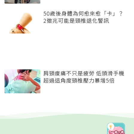
50歲後身體為何愈來愈「卡」？
2徵兆可能是頸椎退化警訊
肩頸痠痛不只是疲勞 低頭滑手機
超過這角度頸椎壓力暴增5倍