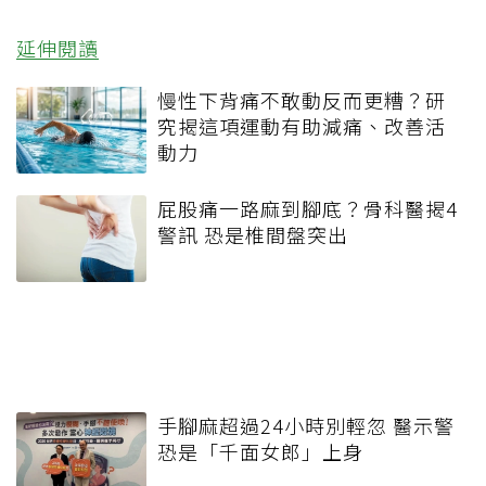
延伸閱讀
慢性下背痛不敢動反而更糟？研
究揭這項運動有助減痛、改善活
動力
屁股痛一路麻到腳底？骨科醫揭4
警訊 恐是椎間盤突出
手腳麻超過24小時別輕忽 醫示警
恐是「千面女郎」上身