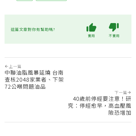
這篇文章對你有幫助嗎?
實用
不實用
上一篇
中聯油脂風暴延燒 台南
查核2048家業者、下架
72公噸問題油品
下一篇
40歲前停經要注意！研
究：停經愈早，高血壓風
險恐增加