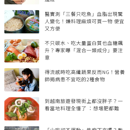
醫實測「三餐只吃魚」血脂出現驚
人變化！嫌料理麻煩可買一物 便宜
又方便
不只碳水、吃大量蛋白質也血糖飆
升？專家曝「混合一類成分」要注
意
得流感時吃高纖蔬果反而NG！營養
師揭病患不宜吃的2種食物
到越南旅遊發現街上都沒胖子？一
看當地料理全懂了 ：想增肥都難
「少吃卻不運動」能瘦下來嗎？教