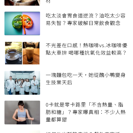
材
吃太淡會胃食道逆流？油吃太少容
易失智？專家破解日常飲食觀念
不光差在口感！熱咖啡vs.冰咖啡優
點大車拚 喝哪種抗氧化效益較高？
一塊麵包吃一天，她從醜小鴨變身
生技業天后
0卡就是零卡路里「不含熱量、脂
肪和糖」？專家曝真相：不少人熱
量都算錯