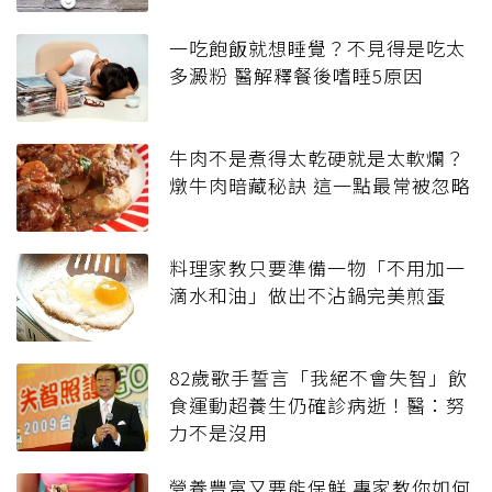
一吃飽飯就想睡覺？不見得是吃太
多澱粉 醫解釋餐後嗜睡5原因
牛肉不是煮得太乾硬就是太軟爛？
燉牛肉暗藏秘訣 這一點最常被忽略
料理家教只要準備一物「不用加一
滴水和油」做出不沾鍋完美煎蛋
82歲歌手誓言「我絕不會失智」飲
食運動超養生仍確診病逝！醫：努
力不是沒用
營養豐富又要能保鮮 專家教你如何