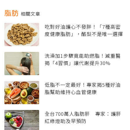
脂肪
相關文章
吃對好油護心不發胖！「7種高密
度健康脂肪」，酪梨不是唯一選擇
洗澡加1步驟竟能助燃脂！減重醫
揭「4習慣」讓代謝提升30%
低脂不一定最好！專家揭5種好油
脂幫助維持心血管健康
全台700萬人脂肪肝 專家：護肝
紅綠燈助及早預防