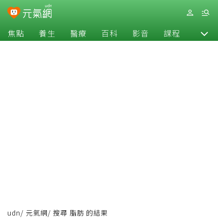
焦點
養生
醫療
百科
影音
課程
退休
udn
/
元氣網
/
搜尋 脂肪 的結果