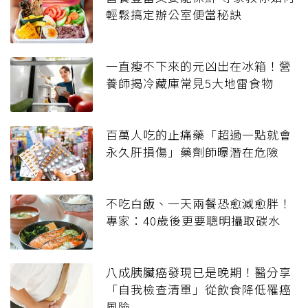
輕鬆搞定辦公室便當秘訣
一直瘦不下來的元凶出在冰箱！營
養師揭冷藏庫常見5大地雷食物
百萬人吃的止痛藥「超過一點就會
永久肝損傷」藥劑師曝潛在危險
不吃白飯、一天兩餐恐愈減愈胖！
專家：40歲後更要聰明攝取碳水
八成胰臟癌發現已是晚期！醫分享
「自我檢查清單」從飲食降低罹癌
風險