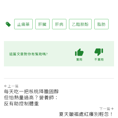
止痛藥
肝臟
肝病
乙醯胺酚
脂肪
這篇文章對你有幫助嗎?
實用
不實用
上一篇
每天吃一把核桃降膽固醇
但怕熱量過高？營養師：
反有助控制體重
下一篇
夏天皺褶處紅癢別輕忽！