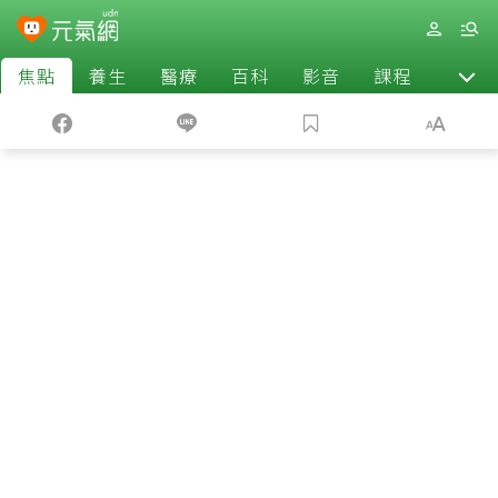
焦點
養生
醫療
百科
影音
課程
退休