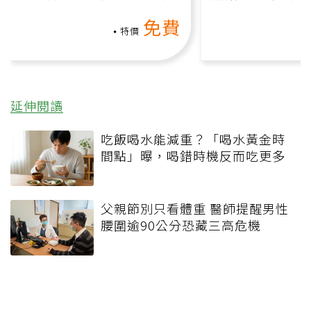
動、增肌、互動元素，0基
氧」高壓族在家
免費
礎也能做！
負擔
特價
延伸閱讀
吃飯喝水能減重？「喝水黃金時
間點」曝，喝錯時機反而吃更多
父親節別只看體重 醫師提醒男性
腰圍逾90公分恐藏三高危機