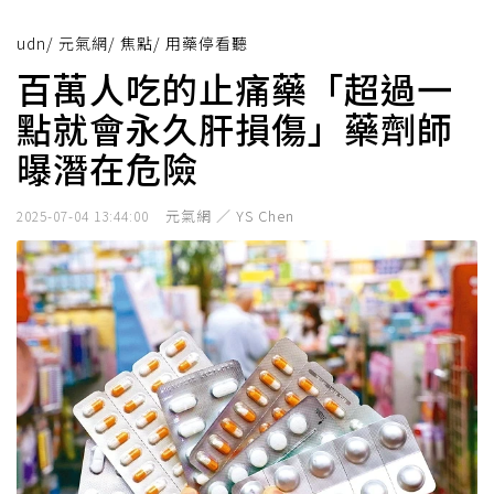
udn
/
元氣網
/
焦點
/
用藥停看聽
百萬人吃的止痛藥「超過一
點就會永久肝損傷」藥劑師
曝潛在危險
元氣網 ／ YS Chen
2025-07-04 13:44:00