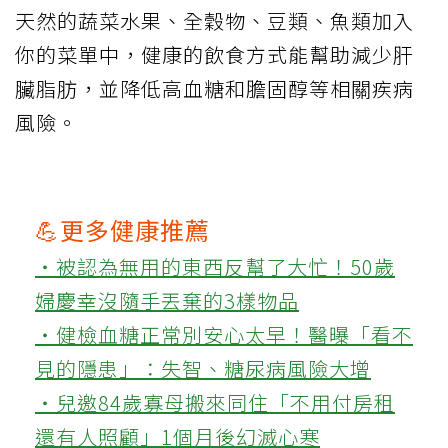
天然的蔬菜水果、全穀物、豆類、魚類加入
你的菜單中，健康的飲食方式能幫助減少肝
臟脂肪，並降低高血糖和膽固醇等相關疾病
風險。
💪更多健康推薦
‧被認為無用的東西反幫了大忙！50歲
婦慶幸沒隨手丟棄的3樣物品
‧健檢血糖正常別安心太早！醫曝「看不
見的隱患」：失智、糖尿病風險大增
‧兒邀84歲寡母搬來同住「不用付房租
還有人照顧」1個月後幻滅心寒