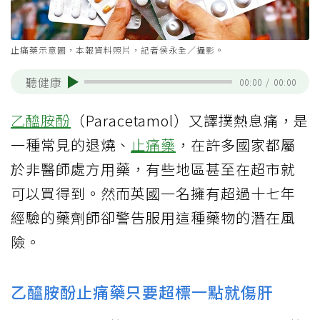
止痛藥示意圖，本報資料照片，記者侯永全／攝影。
聽健康
00:00
/
00:00
乙醯胺酚
（Paracetamol）又譯撲熱息痛，是
一種常見的退燒、
止痛藥
，在許多國家都屬
於非醫師處方用藥，有些地區甚至在超市就
可以買得到。然而英國一名擁有超過十七年
經驗的藥劑師卻警告服用這種藥物的潛在風
險。
乙醯胺酚止痛藥只要超標一點就傷肝