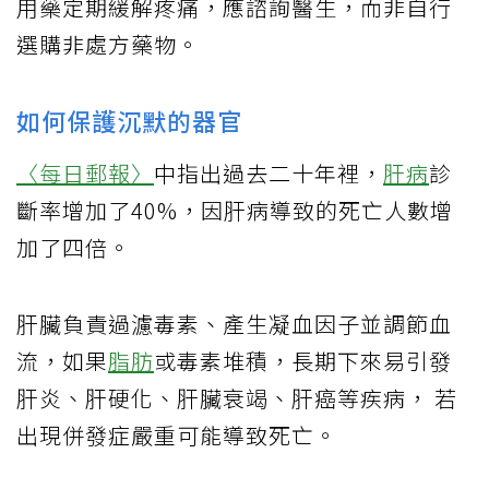
用藥定期緩解疼痛，應諮詢醫生，而非自行
選購非處方藥物。
如何保護沉默的器官
〈每日郵報〉
中指出過去二十年裡，
肝病
診
斷率增加了40%，因肝病導致的死亡人數增
加了四倍。
肝臟負責過濾毒素、產生凝血因子並調節血
流，如果
脂肪
或毒素堆積，長期下來易引發
肝炎、肝硬化、肝臟衰竭、肝癌等疾病， 若
出現併發症嚴重可能導致死亡。