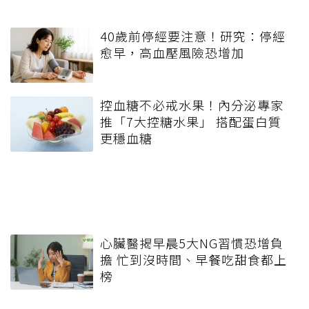
40歲前停經要注意！研究：停經
愈早，高血壓風險恐增加
控血糖不必戒水果！內分泌專家
推「7大控糖水果」 搭配蛋白質
更穩血糖
心臟醫揭早晨5大NG習慣恐增負
擔 忙到沒時間、早餐吃甜食都上
榜