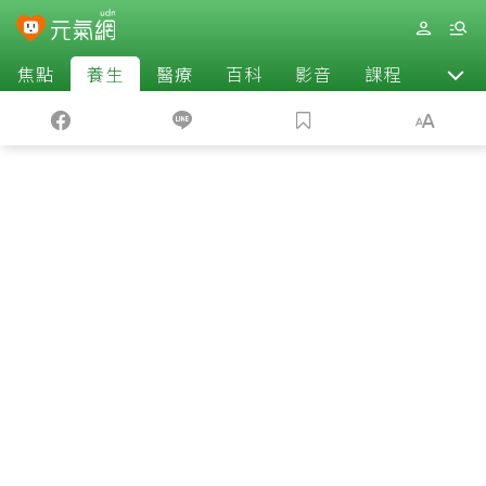
焦點
養生
醫療
百科
影音
課程
退休