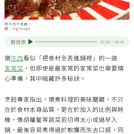
燉牛肉示意圖。
圖／ingimage
聽健康
00:00
/
00:00
燉
牛肉
看似「把食材全丟進鍋裡」的一道
家常菜
，但即使是最家常的家常菜也需要精
心準備，其中暗藏許多秘訣。
烹飪專家指出，燉煮料理的美味關鍵，不只
在於食材本身品質，更在於加入的比例與時
機，像胡蘿蔔等蔬菜若切得太小或過早入
鍋，最後容易煮得過於軟爛而失去口感，同