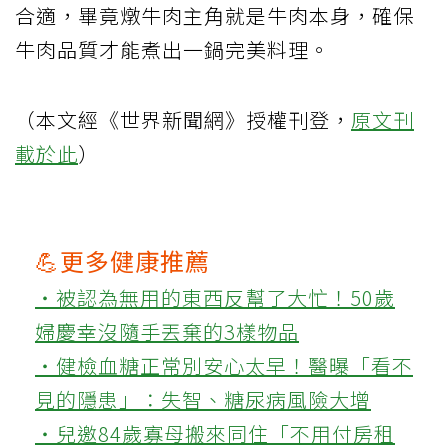
合適，畢竟燉牛肉主角就是牛肉本身，確保
牛肉品質才能煮出一鍋完美料理。
（本文經《世界新聞網》授權刊登，
原文刊
載於此
）
💪更多健康推薦
‧被認為無用的東西反幫了大忙！50歲
婦慶幸沒隨手丟棄的3樣物品
‧健檢血糖正常別安心太早！醫曝「看不
見的隱患」：失智、糖尿病風險大增
‧兒邀84歲寡母搬來同住「不用付房租