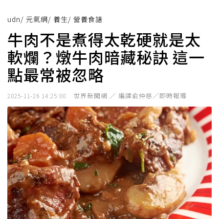
udn
/
元氣網
/
養生
/
營養食譜
牛肉不是煮得太乾硬就是太
軟爛？燉牛肉暗藏秘訣 這一
點最常被忽略
世界新聞網 ／ 編譯俞仲慈／即時報導
2025-11-26 14:25:00