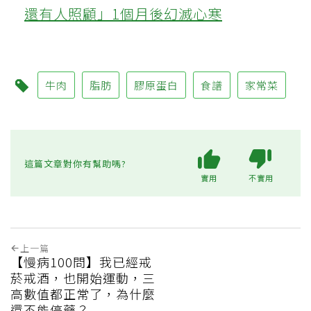
還有人照顧」1個月後幻滅心寒
牛肉
脂肪
膠原蛋白
食譜
家常菜
這篇文章對你有幫助嗎?
實用
不實用
上一篇
【慢病100問】我已經戒
菸戒酒，也開始運動，三
高數值都正常了，為什麼
還不能停藥？