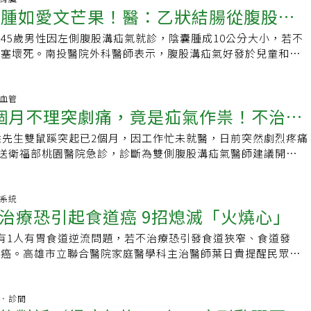
是5位當中會有1位。根據2021年全民健康保險醫療統計年報統
囊腫如愛文芒果！醫：乙狀結腸從腹股溝
腔鏡在處理此類病例時，視野與操作空間受限，因此選擇達文西
、激烈運動等因素影響而提升，就有可能使孔洞擴大，醫學稱之
疝氣就醫人數為28,481人，其中女性2,345人，比例約
術，不僅可精確修補，更能縮短恢復時間。陳昱天提醒，民眾若
官就有可能從這弱點掉出肌肉外層形成疝氣，患部外觀會凸起一
分為20歲以上的女性(1,651人)，佔70.40%。什麼是腹股溝疝
45歲男性因左側腹股溝疝氣就診，陰囊腫成10公分大小，若不
股溝疝氣
區發現凸起，或咳嗽、用力時感到不適，應提高警覺。平時也可
疼痛、腹脹、腹瀉、噁心、想吐、排便不順等症狀。疝氣常見發
氣專科醫院衛教文章，「腹股溝疝氣」俗稱「脫腸」，是部分內
阻塞壞死。南投醫院外科醫師表示，腹股溝疝氣好發於兒童和中
查，若有異常，應盡早就醫評估，及早介入，避免病情惡化。
男女都可能發生，種類依位置可如臍疝氣、切口疝氣、側腹壁疝
）經腹壁肌肉或筋膜的破洞或缺損向外不正常凸出的現象。腹壁
為老化、腹壁肌肉薄弱或破損等原因造成內臟向外凸出。治療以
、股疝氣等。較常掉出肌肉外層的器官為腸道，但其他腹腔器官
有像其他人一樣在出生前自行閉合，就會有腹股溝疝氣，大部分
微創技術修補疝氣缺損並使用人工網膜。手術後應避免搬重物，
的多是因為先天或老化因素肌肉閉鎖不全，進而發生腸道部分掉
這樣發生的。成人疝氣有90%都是腹股溝疝氣，是最常見的一
少再次疝氣的機率。--by ChatGPT45歲林先生到醫院看診，
臟血管
子凸一塊，疝氣能推回去？醫：可以，２種情況就算成功。２種
個月不理突劇痛，竟是疝氣作祟！不治療
罹患的機率比女性高出許多。 而腹股溝疝氣依照成因及結構，
進入外科診間，表示「那裡」已經痛了一個月，醫師查看患部，
李君豪醫師表示，疝氣問題可大可小，若孔洞稍微較大，剛好可
股溝疝氣」及「直接型腹股溝疝氣」。一般腹股溝疝氣摸起來像
腫得像愛文芒果，確診為左側腹股溝疝氣，嚴重可能導致腸阻塞
生當下是可以推回去的。若推得回去，或躺平後消失，只要沒有
姓先生雙鼠蹊突起已2個月，因工作忙未就醫，日前突然劇烈疼痛
血性壞死
而且有可能會疼痛或有灼熱感。疝氣需要經過好幾個禮拜或好幾
使用腹腔鏡微創疝氣缺損修補及復位手術，改善症狀並返家。
其他不適就算成功。推回去≠完全康復：疝氣若能推回去，便不
9送衛福部桃園醫院急診，診斷為雙側腹股溝疝氣醫師建議開刀，
或突然在舉重物、咳嗽、用力或大笑之後發生。腹股溝疝氣不會
童及中老年人「疝氣」俗稱「墜腸」，好發兒童及中老年人，男
、沒有生命之虞，但也因為是身體結構所致，肌肉孔洞一般不會
張先生也重回職場忙碌。衛福部桃園醫院一般及消化、微創外科
要用手術治療。腹股溝疝氣的發生率？林才揚醫師表示，女性的
女性。南投醫院外科醫師許家榮說，病患乙狀結腸整個墜入陰囊
也不算完全康復，一定會有復發的可能。正如家門開著，早晚會
，腹部疝氣是指腹壁破洞或某處腹壁強度變弱，腹內器官經此跑
，其功能是固定子宮，但當有一處的弱點產生時，腹腔內的結構
10乘10公分大，一開始隱忍，直到造成排便與行動困難，才就
。且即便是練腹肌，肌肉與肌肉之間的孔洞依舊存在，並無法透
外觀看到突起，像吹氣球一樣鼓起來。賴俊宏說，疝氣形成的原
化系統
這縫隙鑽出腹壁外而造成凸起，就是所謂的「疝氣」。比起男生
說，腹股溝疝氣原因可能是因為老化、腹壁肌肉薄弱或破損使內
治療恐引起食道癌 9招熄滅「火燒心」
。建議這種情況建議盡早檢查，評估是否進行手術修補孔洞，避
後天，先天型疝氣主要是發育中的睪丸由腹腔下降到陰囊裡時，
來得細，所以比較不會有東西凸出去，也因此女性的腹股溝疝氣
，長期便祕、常搬重物使腹壓增加也可能導致疝氣。疝氣患者通
回去後留意症狀：不過疝氣若推得回去，民眾也大多會再自行觀
完全關閉，留下一個疝氣袋在腹股溝，因此男性的疝氣多於女
生的腹股溝疝氣是因為經常提重物或長期腹內壓過高所致。女性
出力時，會腫出一個軟塊，但平躺或放鬆後，腫塊可退回原本位
有1人有胃食道逆流問題，若不治療恐引發食道狹窄、食道發
提醒，若後續發現容易腹脹、腹痛、便祕等不適就盡快檢查別再
氣是從腹壁最鬆弛的部位產生，常見的是在腹股溝附近，或以前
險因子目前還不明確。有些研究指出有家族史或頑固性便祕的女
在疝氣缺口時，可能會出現陰囊腫脹、疼痛症狀，這時需趕緊安
道癌。高雄市立聯合醫院家庭醫學科主治醫師葉日貴提醒民眾，
順利推回去外，也可能是問題所致。而疝氣發生後孔洞通常就會
俊宏指出，病患常見主訴鼠蹊部發現隆起腫塊，當腹部壓力增加
生率，不過多運動可以減少疝氣的發生。1、 各人種發生比例
腸壞死或引發腹膜炎或敗血症等風險。治療疝氣以手術為主 患
、睡眠、穿著等9件事來預防胃食道逆流。 陳先生平日愛抽菸
後續也是找得到孔洞的。這種情況不要推，趕快就醫！若是疝氣
、咳嗽，常造成膨出。若伴隨腹痛、噁心、嘔吐的症狀時，可能
%，黃種人約7%，白人約5%。2、 在台灣，8%的70歲以上男性
重物疝氣治療以手術為主，透過微創手術並使用人工網膜進行疝
又中年發福，常在吃完大餐後，特別是甜點或油膩的食物，在喉
能卡住形成「嵌入性疝氣」，此為急症，就不可再嘗試將器官推
，卡住的時間越長，腸子發生壞死的機會越大，這時候應趕緊就
3、 在台灣，嬰幼兒、青少年的發生率是7%，且男女發生的比
人工網膜縫補在破損的腹壁缺口上。傳統手術傷口較大，恢復時
水冒出來，有時候會上腹部疼痛、胸口灼熱像火燒的感覺，讓人
杏林．診間
以外也可能傷害器官，且卡久也將可能使血流不順、器官壞死、
一直未手術治療，在腹壁缺口的血液供應被勒壓阻斷，嵌頓式疝