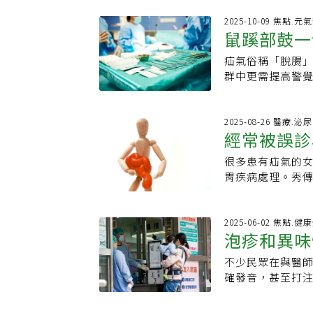
田診所泌尿科主
自己好嗎？很遺憾
在接近鼠蹊部的
2025-10-09 焦點.元
癒合。如果缺口
鼠蹊部鼓一
更明顯，平躺後
面對身體的異狀，
發生率男性多於女
純的拉傷，精準的
疝氣俗稱「脫腸
拖越久風險
置則分為腹股溝
主治醫師臉書粉絲
群中更需提高警
腹股溝一帶的肌
鼠蹊部或陰囊出
出，中老年人多
與危險。疝氣的
期，器官通常會
腔突出，形成鼠
2025-08-26 醫療.泌
處卡了太多腸子
經常被誤診
兒也不例外，其
壞死，造成「嵌
氣」，好發於出生
常不會自行癒合
很多患有疝氣的
見。嘉義地區為
察腹股溝等部位
胃疾病處理。秀
出，小兒疝氣與
斷，但鼠蹊部腫
特別容易被忽略，
囊的通道若未閉
丸扭轉，需安排
很多人不知道的
氣」。若未即時
嗽、便祕等反覆
溝疝氣更隱蔽，
2025-06-02 焦點.健
時恐危及生命。3
泡疹和異味
內部器官從其他
隱作痛，症狀非常
後，右側鼠蹊部
要把潛在造成腹
婦科疾病為什麼
安排微創手術治療
不少民眾在與醫
對寫對過的
鵬提醒，疝氣發
狀和卵巢囊腫、
常活動，父母終
確發音，甚至打
慣的調整，例如
了一堆檢查都正
結合人工網膜與
間」的窘境，讓
到鼠蹊部的不明
手術。3.懷孕生
人擁有豐富腹腔
兒科醫師傑登在臉