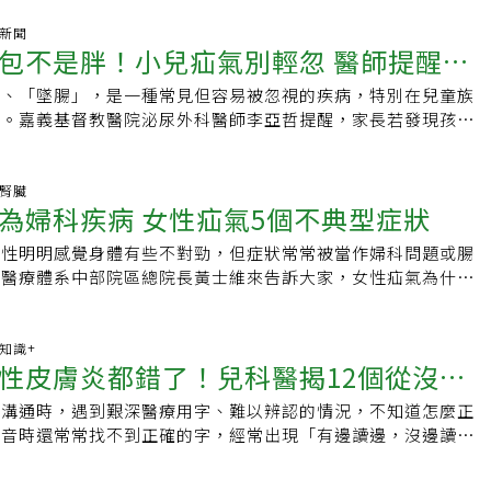
任醫師陳鵬表示，腹股溝疝氣是相當常見的疾病，最典型症狀是
，不會。 疝氣的本質是物理性的缺口，結構問題通常無法自行
位置出現腫塊。當腹部出力時，例如咳嗽、抬重物，腫塊突出會
氣新聞
擴大或開始出現疼痛，通常需要透過手術來精準修補這層腹壁。
包不是胖！小兒疝氣別輕忽 醫師提醒：
通常會很快消失，可能會有偶發性的局部疼痛。以成年人來說，
比起焦慮，更重要的是釐清成因。 不管是結構性的缺口還是單
性，約為9：1。疝氣依病因可分為先天性或後天性；依發生位
診斷才是通往解方的第一步。(本文出自高雄長庚泌尿科 黃英哲
」、「墜腸」，是一種常見但容易被忽視的疾病，特別在兒童族
越高
疝氣、股疝氣和臍疝氣等。陳鵬指出，疝氣的疾病機轉主要是因
專頁)
覺。嘉義基督教醫院泌尿外科醫師李亞哲提醒，家長若發現孩子
肉筋膜層薄弱缺損，導致腹腔內的腸道伴隨軟組織往缺損處膨
現腫塊，不可掉以輕心，及早診斷、接受治療，才能避免併發症
因為腹壁結構老化與長期腹壓升高所致。陳鵬說，在疝氣產生初
主要原因是腹腔壓力過高或腹壁先天薄弱，導致腸子或網膜從腹
隨姿勢改變回到腹腔內，所以不會有太明顯的症狀，但如果缺口
蹊部或陰囊腫塊。年長者、搬運重物的勞工是高風險族群，但小
尿腎臟
就可能會產生疼痛感，甚至完全卡住無法復位，使腸子腫脹進而
為婦科疾病 女性疝氣5個不典型症狀
中又以男嬰與早產兒最為常見。最典型的型態為「腹股溝疝
頓性疝氣」，就需要緊急手術。疝氣因為腹壁肌肉組織缺損，通
後6個月至1歲間，男童的發生率約為女童的10倍，右側更為常
，也無法靠藥物恢復。陳鵬表示，疝氣檢查主要靠醫師觸診，觀
女性明明感覺身體有些不對勁，但症狀常常被當作婦科問題或腸
傳統農業重鎮，小兒與成人疝氣個案並不少見。醫師李亞哲指
是否有異常突起。腹股溝疝氣大多可透過臨床病史跟理學檢查診
傳醫療體系中部院區總院長黃士維來告訴大家，女性疝氣為什麼
胚胎發育時期未閉合的「腹膜鞘狀突」有關。這條連接腹腔與陰
塊可能是陰囊水腫、隱睪、脂肪瘤、淋巴腺腫大甚至動脈瘤或睪
以及有哪些需要特別注意的症狀！1.股疝氣比例較高這可能是
合，就像一個小漏斗，容易讓腸子滑入陰囊，形成「間接型疝
影像檢查。疝氣術後，仍可能因腹壁組織隨年齡增長退化、咳
事實！女性發生股疝氣的比例遠高於男性，股疝氣的位置比腹股
處理，可能演變為「嵌頓性疝氣」，造成腸阻塞甚至壞死，嚴重
用力的影響，或是攝護腺肥大造成解尿困難，腹腔內壓力增加使
常常沒有明顯的凸起。很多患者只有大腿內側或腹股溝深處的隱
康知識+
歲男童小宥（化名）就是典型案例。媽媽發現他在哭鬧或跑跳
性皮膚炎都錯了！兒科醫揭12個從沒唸
縫隙突出，形成復發性疝氣。這類病患除了再次手術處理外，也
不典型，經常被誤診為肌肉拉傷或婦科問題！2.經常被誤診為
會鼓起一包，立即帶往嘉基就醫。經診斷為腹股溝疝氣後，院方
部壓力變大的因素一併矯正，才能有效降低疝氣復發的風險。陳
女性疝氣容易被誤診？因為疝氣引起的骨盆腔不適、下腹痛，症
，整個過程僅約30分鐘，術後觀察1天即可返家，1周後恢復正
師溝通時，遇到艱深醫療用字、難以辨認的情況，不知道怎麼正
病名
生與體質有關，有些人天生腹壁組織較薄，應該透過日常生活習
子宮肌瘤很相似。我觀察到很多女性患者跑了好幾家婦產科，做
於放下心中大石。李亞哲表示，目前微創手術技術已相當成熟，
注音時還常常找不到正確的字，經常出現「有邊讀邊，沒邊讀中
維持適當體重、預防便祕、避免提重物、減少腹部用力等。若摸
常，最後才發現是疝氣在作怪！甚至有患者被安排不必要的婦科
高階設備，不僅傷口小、疼痛低，併發症風險也大幅降低。他本
人哭笑不得。為了幫助民眾破解這些醫學名詞的「閱讀障礙」，
腫塊，應盡早就醫鑑別診斷，如果確診為疝氣，及早修復缺損
產後容易發生疝氣對懷孕女性格外需要注意：懷孕期間腹壓增
鏡經驗與美國進修背景，引進符合國際標準的手術術式，並為小
書粉絲專頁「傑足先登 傑登醫師」整理出12個日常常見但經常