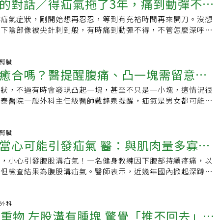
台灣，成年人罹患腹股溝疝氣的男女比約為9：15、 屍體解剖顯
的對話／得疝氣拖了3年，痛到動彈不得
腔鏡技術，術後傷口小，疼痛感較小，恢復較快，患者很快地就
是躺下的時候特別不舒服。因此他到腸胃內科尋求協助，在專科
來說能夠承受缺血的時間約6-12小時，此情況應盡速就醫。疝
，血液無法透過循環將氧氣輸送到組織，造成腸子卡住的缺血性
氣罹患率約17%，只是有人終生都不會發作。(以上數據為博愛
人工網膜修補手術復發率較低，但建議患者在術後應避免搬重
安排胃鏡檢查，確定陳先生得到胃食道逆流，經過醫師開立藥物
原，術後應妥善靜養1-3個月！治療方式：李君豪醫師指出，疝
剖腹探查，及有可能因腸子壞死而切腸子。治療方法可利用微創
有疝氣症狀，剛開始想再忍忍，等到有充裕時間再來開刀。沒想
腹部異常凸起要警愓
年7萬例的統計結果)腹股溝疝氣的原因？間接型（先天性）腹股
升，增加再次疝氣的機率。若出現疝氣症狀，應盡速選擇專業醫
生活作息後，症狀才趨於好轉。 葉日貴說明，人的喉部往下是
論是否推得回去或是否卡住，都只能透過手術治療使其復原。傳
術為肚臍下腹壁切開約1公分及在下腹部再加上二個約0.5公分
，下陰部像被尖針刺到般，有時痛到動彈不得，不管怎麼深呼吸
出生前，睪丸會從腹壁上的腹股溝孔道下降至陰囊定位，因此留
術方式，盡早處理。延伸閱讀：．鼠蹊突起2個月不理突劇痛，
相連處，由一個括約肌稱之為「下食道括約肌」（賁門）隔絕
術，但也有可能因為腹腔壓力提升，孔洞又再次撐開。現大多用
內視鏡及其他器械進入腹腔內，或在肚皮與腹膜之間進行疝氣修
以來 最慘痛一次我沒生過小孩，不太能想像分娩的疼痛指數有
這管道沒有閉鎖而呈開放狀態殘留下來，將造成腹腔和腹壁、乃
不治療可能卡腸缺血性壞死．疝氣會自行癒合嗎？醫提醒腹痛、
過時是關閉的狀態，類似單向的防水閘門，以防止胃酸往上逆流
創手術，以網格狀的人工網膜鋪上孔洞，讓肌肉組織攀附於人工
工腹膜的鋪放，以加強腹壁的強度並降低疝氣復發的機會。衛福
就自己的經歷來說，這次的疼痛折磨有八至十分，是有生以來最
相連的通道（疝氣袋），因此腹腔內的器官如腸子或網膜等可藉
年長男性最好發！預防疝氣，你可以這樣做責任編輯：陳學梅
道括約肌出現問題，胃酸會逆流至食道、喉嚨或是嘴巴，甚至到
復合的效果，類似補丁的方式。妥善靜養：治療後就會建議妥善
病房謝易倩護理師表示，疝氣患者應注意避免腹壓包括提重物、
一天晚上在醫院又突然痛起來，連走到急診的力氣都沒有，同仁
尿腎臟
腹壁，造成腹壁突出，甚至進到陰囊，引起陰囊腫大，這疝氣袋
不舒服的症狀，如胃痛、胸痛、喉嚨痛、咳嗽、氣喘、聲音沙啞
盡量避免一切可能增加腹腔壓力的行為，包括搬重物、腹部訓練、
癒合嗎？醫提醒腹痛、凸一塊需留意：
哭泣、嘔吐、生氣，若久站時需在患處加壓，且養成良好的排便
到急診，我沿途哇哇大叫，到了急診，醫師想觸診掌握現況，但
腹水也會流至疝氣袋中，所以常會合併陰囊積水，嬰幼兒、兒
，國人平均每4人就有1人有胃食道逆流（Gastroesophageal
嚏等，而若本身就有呼吸道疾病者也建議妥善治療。了解疝氣種
避免刺激性食物，多攝取蔬菜水果及水份，避免情緒不穩。術後
一碰我就用力把手撥開，那一刻更深刻體會到，原來病人就是因
（25歲前）絕大多數為「間接型疝氣」。女生腹股溝疝氣95%
ease，簡稱 GERD）的問題。若持續性的胃酸逆流沒有治療，就有可能
症狀，不過有時會發現凸起一塊，甚至不只是一小塊，這情況很
可能為其他問題
機，更有助確保健康！《延伸閱讀》 ．一張圖看懂腹痛位置及
師指示服藥，飲食方面多攝取富含蛋白質、維生素C的食物如
師。馬上開刀 不敢再大意後來急診醫師先幫我麻醉，把掉出腹
疝氣，成因類似男性間接型腹股溝疝氣，疝氣袋由腹腔延伸到腹
嚴重更會引起食道發炎、潰瘍或是食道癌。 哪些原因可能造成
國泰醫院一般外科主任級醫師戴鋒泉提醒，疝氣是男女都可能發
些情況盡快急診就醫！ ．腹痛、凸一塊是為什麼？盡早就醫防
、奶、蔬果類等有助傷口癒合。傷口如有紅、腫、熱、痛、出
去，觀察二、三天確定腸子沒有壞死，要我不能再拖，一定要馬
的旁邊，造成腹股溝處鼓起。直接型（後天性）腹股溝疝氣：腹
食道逆流？ 1.老化。 2.肥胖：腹壓大。 3.食道裂孔疝氣。 4.
治療改善即可，但嚴重遲未就醫也可能使得腸道壞死、甚至危及
女皆可能。 以上新聞文字、圖片皆屬《今健康》所有，網站、
情形盡速返院就診。術後3個月內避免腹壓上升的動作如厲害的
是醫師，卻把疝氣拖成大問題，真的是我太疏忽了，這次不敢再
天性最薄弱的區域，老化更易導致腹股溝內環鬆弛、腹股溝處的
應注意那些事情，預防胃食道逆流產生？ 1.減少攝取巧克力、咖
盡早檢查以免後患。腹痛、凸一塊是為什麼？醫：常見為疝氣，
請註明出處。責任編輯：辜子桓
、騎乘腳踏車或摩托車、搬重物及跑步等劇烈活動。咳嗽時用手
醫師建議動刀。手術過程非常順利，加上麻醉及恢復大約兩小
，加上導致腹壓增加的狀況或疾病（如心臟衰竭及肺氣腫而長期
甜食、高脂肪食物、辛辣刺激食物、酸性食物（例如柑橘類水
鋒泉醫師表示，腹痛又凸起一塊，雖也有可能是腫瘤，不過常見
尿腎臟
減少衝擊力。
喜歡打網球，實在不想離開球場太久，所以根據術前跟醫師討論
大須用力解小便、便秘或肝硬化引起的腹水等），使腹腔內容器
當心可能引發疝氣 醫：與肌肉量多寡無
。 2.戒菸。 3.戒酒。 4.吃完東西不要立刻平躺，最好要等
經檢查確認。而疝氣一般民眾常會誤以為是男性特有的性器官問
用自費醫材，在腹腔壁貼上術後不易留疤的人工膜。出院後遵從
發生在中老年男性。臨床上亦有間接型和直接型同時發生者，約
有研究建議胃食道逆流的病人在睡覺時，可採取左側臥姿，避免右
一部分。 醫師解釋，將器官固定在體內的人體肌肉，可視為衣
我跟太太上市場也沒幫她提菜籃，連平日居家會做的仰臥起坐、
訓，小心引發腹股溝疝氣！一名健身教練因下腹部持續疼痛，以
，稱pantaloon型。腹股溝疝氣有什麼症狀?1、小兒疝氣症狀：
食道胃酸暴露時間，進而改善胃酸逆流症狀。 5.不要吃太飽。
有細微的孔洞，而腹腔肌肉的孔洞若因風險因素影響，如如搬重
了，更別說上球場打網球。醫師叮嚀說，年紀大了腹腔壁組織承
，但檢查結果為腹股溝疝氣。醫師表示，近幾年國內掀起深蹲、
達症狀，全依賴父母的警覺性。新生兒和小孩會因出生時有先天
不要吃東西。 7.睡覺時可以把頭部墊高約15－20公分。 8.不要穿
激烈運動、打噴嚏太用力、過多、過久等腹腔壓力過大行為，使
，再不好好保養，即使只是用力咳嗽也可能引發疝氣復發。年紀
，但從事高強度腹部運動，可能引發疝氣，提醒練習時，務必使
患腹股溝疝氣。有的小孩只是比較會哭鬧，但常是父母親在為小
。 9.減重。 若是持續不適，建議尋求醫師進一步檢查和治療。
的「弱點」，就有可能使得器官掉出肌肉外層、突出腫塊、形成
以前就常看到年長病人，左側疝氣剛開完刀，沒多久又換右側。
腹壓。中國醫藥大學新竹附設醫院泌尿科主治醫師羅敏誠表示，
時，才發現腹股溝有隆起或陰囊鼓脹造成陰囊兩邊不等大；有時
會先給予中和胃酸的「制酸劑」；若症狀沒有改善，會再進一步
成「因肚子用力過度，使肚子原來有的弱點(破洞)被撐大、器官
會很深，有種突然驚覺年紀也到了的感覺，所以術後很小心照
為先天性與後天性，前者好發於幼童，主因為先天結構異常。至
般外科
咳嗽、劇烈運動或大便用力時，才能見到腹股溝或陰囊有明顯的
泌的藥物；若藥物效果不佳並且症狀沒有改善，可能會需要透過
出去的器官以腸道較為常見。 疝氣常見類型如各類腹腔肌肉較
搬重物 左股溝有腫塊 驚覺「推不回去」嚴
回到球場，剛開始很怕腸子又掉下來，有心理壓力，後來慢慢克
年紀較大，腹股溝內環鬆弛、腹壁薄弱破損，以致部分內臟向外
躺或一覺醒來後，又消失不見了，若發現以上症狀，應盡速就醫
腔鏡胃折疊手術等進行治療。亦可配合中醫用疏肝理氣、健脾益
，如發生在腹股溝的「腹股溝疝氣」、於肚臍的「臍疝氣」、腹