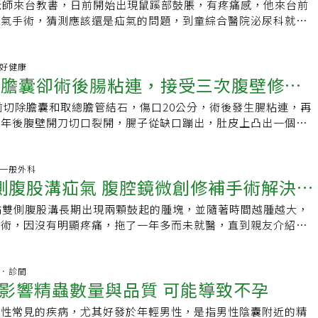
、長期咳嗽、突然提重物等動作，都會使腹內壓力增加，增加腹
人腹股溝疝氣的手術方式除了剝離疝氣袋外，尚需同時做腹股溝
老師來台教書，日前開始出現鼠蹊部鼓脹，有疼痛感，他來台前
示若手能輕鬆舉起就不算重物，但若需要用到腹部的力量就算是
確的健身模式、長期從事搬運重物工作、慢性咳嗽、體重較重、
狀，若不管，腹內臟器可能會經由腹壁缺損突出「卡」在腹壁缺
風險，建議患者可選擇傳統或是內視鏡方式進行修補，像這名建
。手術方法有「曾氏疝氣手術法」、「組織縫合法」、「人工網
疝氣手術，猜測應該還是疝氣的問題，到童綜合醫院泌尿科就
會出力的活動都不宜。 提醒民眾若出現腹痛、發現凸出物應盡
復位，進而造成腸道阻塞，長時間壓迫下，腸道的血液循環不
內視鏡疝氣修補手術，術後恢復時間短，幾乎沒有異物感，休養
、「腹腔鏡疝氣修補術」。術後提重物、激烈運動須注意林才揚建
診療並安排檢查後確認是雙側疝氣復發，做微創腹膜外內視鏡疝
是疝氣也可能為其他較嚴重問題，如腫瘤，而非一般腹痛。若為
壞死，嚴重者會惡化為腹膜炎，小病拖成大病。黃俊銘說，疝氣
作崗位。
床活動來促進復原及恢復體力。傷口周圍或鼠蹊部有瘀青是可能
P)，患者術後隔天即出院返家休養。童綜合醫院泌尿科呂謹亨醫師
妥善保養，以利健康生活。《延伸閱讀》 ．一張圖看懂腹痛位
同而有不同稱呼，例如發生在肚臍就稱為臍疝氣，發生在大腿與
。咳嗽或打噴嚏時也不必太擔心，只須用手摀著鼠蹊部和傷口就
己來台教書10年，在國外時曾做過傳統雙側腹股溝疝氣手術，
科普好健康
現這些情況盡快急診就醫！ ．形容不出的腹痛小心腸中風！死
為股疝氣，這名建築工人發生在鼠蹊部位的則是腹股溝疝氣，也
切膽囊卻術後腸粘連，接受三次腹壁修補
後續建議至少休養1個月後，才能提重物和進行一些較激烈的運
鼠蹊部又開始鼓脹起來，鼓起來的腫塊還能推回肚子裡，有時還
狀過４小時速就醫 以上新聞文字、圖片皆屬《今健康》所有，
生類型。他提醒，因老化，腹股溝底部腹壁變得薄弱，再加上肥
的比較少見，因此在診斷上往往都會比較困難。多數腹股溝疝氣
己推測應該又是疝氣發生，就到泌尿科進行診療。患者是疝氣復
壇引用請註明出處。
便秘、長期咳嗽、突然提重物等動作，都會使腹內壓力增加，增
年前切除膽囊和取總膽管結石，傷口20公分，術後發生腸粘連，再
術還是沒治好！ 醫師靠「這招」讓她減少疝氣復發
，不過一旦發生嵌頓性疝氣，就可能會造成腸子缺血性壞死，容
傷口處摸起來有硬硬的異物感，應為術後人工網膜及組織沾黏造
生的風險，建議患者可選擇傳統或是內視鏡的方式進行修補，例
三年後腹壁開刀切口裂開，腸子從缺口蹦出，肚皮上凸出一個肉
及生命安全。有鼠蹊部不適的女性，若已排除泌尿道感染的問題
術方式，處理上困難較高，雙側鼠蹊部會有兩道4到6公分的大
便是透過內視鏡疝氣修補手術，術後恢復時間短，幾乎沒有異物
肚子痛、腹脹、嘔吐、消化不良，20年來經常進出醫院，接受
醫院安排超音波來排除疝氣的問題。延伸閱讀：．肚子餓胃痛、
者討論後施行微創腹膜外內視鏡疝氣修補手術，只需在下腹部開
便返回工作崗位。
術，卻因切口疝氣太大，每次不到一年就復發，直到採行「腹腔
分辨胃食道逆流、胃潰瘍和十二指腸潰瘍．不只小男生才會得！
分的小洞(如珍珠奶茶吸管大小)，即可一次處理兩側的疝氣，也可從
術」，她的腹壁切口終於不再裂開。傳統手術 易發生腸粘連江
科.一般外科
得小心這個病．長期便秘肚子痛竟成腹膜炎！肚子一壓就痛 腹膜
檢查並修補腹壁的破口。手術傷口較小，疼痛時間短且恢復快，
側腹股溝疝氣 腹腔鏡微創修補手術解決頑
，應與多次傳統開刀手術有關，像是手術中腸管在空氣中暴露時
任編輯：陳學梅
出院，回診檢查兩側鼠蹊部疝氣處不再鼓起來，腹壁摸起來就跟
炎，或是腹部創傷引起腸管與腸管之間、腸管與腹膜之間的不正
沒有硬硬的異物感，患者開心與滿意，說與之前傳統手術比起來
翁雙側腹股溝長期出現兩顆鼓起的腫塊，並隨著時間越腫越大，
腸粘連較無症狀，嚴重的腸粘連常會出現腹痛、腹脹、排氣不
後的疼痛感覺。呂謹亨醫師指出，隨著年紀漸長導致腹壁組織退
手術，因沒有明顯疼痛，拖了一年多而未就醫，直到親友介紹下
適。更嚴重的是，江女士腹壁有一個「18╳8」公分的裂口，部
官更容易因為搬重物、咳嗽、便祕、解尿困難等因素，造成腹腔
檢查，發現老翁罹患「雙側腹股溝疝氣」，經過「全腹膜外腹腔
口不在腹壁內，除了嚴重影響美觀與腹壁功能，疝脫裂口也可能
開原本位置直接突出腹壁；多數成人疝氣都屬於腹股溝疝氣，也
補，順利解決老翁長期的頑疾，術後迅速恢復。東元綜合醫院一
口無法蠕動，發生缺血、壞死的情形，如未能及時送醫，可能有
掉落至腹股溝甚至陰囊，好發於老年族群，如有開刀傷口、抽
表示，老翁7年前就因左側患有腹股溝疝氣在其他醫院以傳統修
杏林．診間
炎、敗血症的風險。縫線手術復發率 約有2成早年傳統的腹壁
影響精蟲數量與品質 可能導致不孕
性肥大等多種因素，也都可能增加罹患疝氣的機率。他建議發生
1年多前又復發，連帶右側腹股溝也出現腫塊鼓起的情形，診治
切開，傷口至少10至20公分，直接以縫線拉近腹壁破洞兩側的
排適當手術，避免腹膜裂口進一步擴大，或是病情惡化成嵌頓型
都可被復位推入腹內，由解剖位置及可被復位的腫塊症狀判定老
少許會再補上人工網膜加強。此舉卻增加了腹壁內的拉力，易導
男性常見的疾病，尤其好發於年輕男性，是指男性陰囊附近的精
無法退回腹腔導致腸壞死及腹膜炎而危及生命安全。