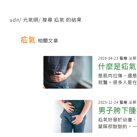
udn
/
元氣網
/
搜尋 疝氣 的結果
疝氣
相關文章
2026-04-23 醫療.泌
什麼是疝氣
是肌肉拉傷，還
徵識別
就醫。很多人是
拉傷？」但經過
個結構性的問題
出現縫隙，腹腔
2025-12-24 醫療.泌
男子胯下腫
置．鼠蹊部（腹
氣）識別疝氣的三
疝氣好發於幼童、
響： 站立或用力
鼠蹊部鼓鼓的，
高風險族群分析．
疝氣，接受修補
年紀增長、腹部曾