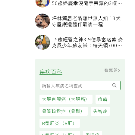
50歲婦慶幸沒隨手丟棄的3樣物
品
坪林獨居老翁離世無人知 13犬
守屋護遺體伴最後一程
15歲經營之神3.9億暴富落幕 麥
克風少年蘇友謙：每天領700元
過日子
看更多
疾病百科
大腸直腸癌（大腸癌）
痔瘡
骨質疏鬆症（骨鬆）
失智症
B型肝炎（B肝）