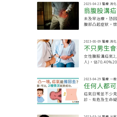
處，可以避免更
加，加上荷爾蒙
病患量身打造治
被唸錯或寫錯的醫
2025-04-23 醫療.消
產後才發現腹股
翁腹股溝疝
處理！」醫師李
作「善」氣，不
象，但其實可能是
醫評估，勿錯過
疝氣或腹股溝疝氣
的症狀比男性更
未及早治療，恐因
讓病人放心、家
合處，摸起來軟軟
後的骨盆腔沉重
腹部凸起症狀，
乏維生素D，導致
疼痛症候群處理！
未料術後一個月
急性喉氣管支氣管
比較小而硬，一
達文西手術修補
的「位」，不是味
常常因為症狀不
院。陳昱天表示
2023-08-09 醫療.消
疹寫法常被誤為
不只男生會
的下腹痛、大腿
膜、肌肉層及腹
疱疹皆用此字。7
檢查。(本文出自
囊袋。成因分為
體不自主抽動情形
女性腹股溝疝氣2,
是「這疾病
間站立、提重物
電，出現抽搐或意
人)，佔70.4
股溝疝氣的機率約
起的抽搐反應，6
作痛，但躺下來
女性9倍，好發年
「條」。位於喉嚨
生活上的不適，
出，輕者可能無
乾。指因缺氧造成
腹股溝疑似有一
2023-04-29 醫療.一
股溝凸起、沉重
任何人都可
「涎」唸作收「
後確診為「腹股
住，可能因缺血
用餅乾沾口水祈
小又不太疼痛，
敗血症，需立即
疝氣日常並不少
位置有哪些
視手術傷口癒合
時會以超音波及
診、有危及生命
了心頭之患。奇
網膜補強，可透
主治醫師李君豪
股溝疝氣比起男
補可減少疝氣口
氣？為何會發生
很難被診斷。因此
次手術為緊急狀
器官穿過腹腔肌
2023-03-16 醫療.泌