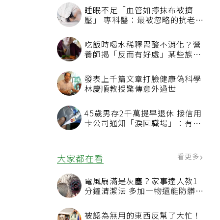
睡眠不足「血管如擰抹布被擠
壓」 專科醫：最被忽略的抗老方
法
吃飯時喝水稀釋胃酸不消化？營
養師揭「反而有好處」某些族群
才要禁
發表上千篇文章打臉健康偽科學
林慶順教授驚傳意外過世
45歲男存2千萬提早退休 接信用
卡公司通知「淚回職場」：有錢
也碰壁
看更多
大家都在看
電風扇滿是灰塵？家事達人教1
分鐘清潔法 多加一物還能防髒汙
附著
被認為無用的東西反幫了大忙！