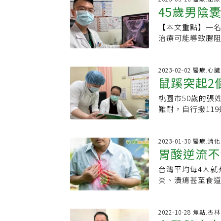
氣，相反的男生則
45歲男陰
陳昱天指出，腹
因打噴嚏、重訓
計資料顯示，腹股溝
系統進行微創手
為「弱點」，器
8.23%，而且大部
【本文重點】一名
滑入導致腹
站立時在腹股溝
塊，並可能出現
氣？根據博愛疝
治療可能導致腸
進行簡單自我檢
生的位置？疝氣
臟（最多是小腸
老年人，主要因
氣、腹股溝疝氣
肌肉的缺損若沒
手術為主，利用
也有可能。男性
的腹股溝疝氣都是
減少腹壓驟升，以減
2023-02-02 醫療.心
進陰囊當中。肚
鼠蹊突起2
種疝氣，而且男性
走路一擺一擺的
情況就算成功：
分為「間接型腹
發現他左側陰囊
讓器官進出，發
桃園市50歲的張
可能卡腸缺
個圓形的腫塊，
壞死，幸好醫師
摸到腫塊、沒有
難耐，自行撥11
個月才會形成，
「疝氣」好發兒
會有立即的危險
術後恢復良好，
自行癒合，一定
性罹患比例大於
自行癒合，因此
醫師賴俊宏表示
腹股溝有圓韌帶
內，使得陰囊腫成
有東西掉出屋外
出，通常可以從
2023-01-30 醫療.消
或器官就會透過
醫治療。許家榮
胃酸逆流不
過訓練補合孔洞
因可分為先天及
的腹股溝的精索
臟向外凸出所致
免再次發生。推
所經過的通道沒
較少見，不像男
常在站立或肚子
台灣平均每4人就
察。李君豪醫師
性；後天型的疝
腹股溝疝氣的危
置。但若腸子卡
炎、潰瘍甚至食
拖，除了可能沒
手術傷口處。賴
性會有比較高的發
排手術治療，避免
日常生活應從飲食
一直存在，因此
如舉重物、便秘
不同，黑人約10
者術後應避免搬
喝酒，年近半百
孔洞較小就有可
有腸子卡在裡面
罹患腹股溝疝氣。
氣缺損修補，將
嚨處感覺有股酸
2022-10-28 焦點.
回去，除了疼痛
醫，腹股溝疝氣