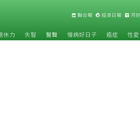
聯合報
經濟日報
河
退休力
失智
醫聲
慢病好日子
癌症
性愛