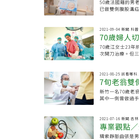
久站、慢性便祕
疝氣袋即可。成
50歲法國籍的男
擾
準為何？醫師表
子，例如：不正
等腸道阻塞的症
股溝疝氣發生的
後壁的修補手術
已做雙側腹股溝
重物，會喘、腹部
腹水等。
損處，無法自行
築工人便是透過
膜(無張力法)」
醫，呂謹亨醫師
早就醫，即便不
佳，會造成腸道
一周後便返回工
議，手術後可下
氣修補手術(TE
疝氣經治療後也應
會依發生部位不
發生的正常現象
表示，患者表示自
2021-09-04 新聞.
置及原因，醫：出
腹部相接處的稱
70歲婦人
可以減少疼痛感。
沒想到最近兩側
亡率達９成，２症
是一般最常見發
動。女性疝氣真
出現疼痛感，自
網站、媒體、論
胖、久站、慢性
70歲江女士23
不會有立即危險
發，10年前手術
加腹股溝疝氣發
次開刀治療。但
易引發敗血症危
成，若採用傳統手
如這名建築工人
團小丘，導致常鬧
後，就有必要到
傷口；醫師與患
感，休養一周後
了三次腹壁修補
吃飽胃會痛？4招
三個1到1.5公
鏡後腹壁結構分離
2021-08-25 該看哪
便秘咳嗽大笑 都
鼠蹊部內側詳細
7旬老翁雙
女士腸粘連嚴重
炎觸診有2特點責
患者術後隔天即
間太長而導致發
正常觸感一樣，
新竹一名70歲老
疾
常粘連。輕微的
真的沒有什麼術
其中一側曾做過
暢，甚至嘔吐等不
化，腹腔游離器
才就診，經醫師
分腸子還蹦出裂
內壓力增加而離
鏡」微創手術修
造成腸子卡在缺
就是大腸或小腸
般外科醫師呂文哲
2021-07-16 新聞.
併發腸穿孔、腹膜
專業觀點／
菸、肥胖、攝護
補方法手術，但是
疝氣手術由原傷口
疝氣時須盡早安
時發現這些腫塊
組織加以縫合，
精索靜脈曲張是
疝氣，造成腸子