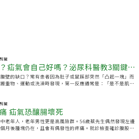
尿腎臟
？疝氣會自己好嗎？泌尿科醫教3關鍵特
是腹壁的缺口？常有患者因為肚子或鼠蹊部突然「凸起一塊」而
在搬重物、運動或洗澡時發現，第一反應通常是：「是不是肌肉
專業檢查，真相往往是：疝氣。什麼是疝氣？簡單來說，這是一
。人體的腹壁就像一層保護內臟的「牆面」，當這層牆面變弱或
內的組織（如腸子）就會從缺口往外凸出。疝氣最常見的發生位
尿腎臟
痛 疝氣恐釀腸壞死
股溝疝氣）．肚臍附近（臍疝氣）．曾經的手術疤痕處（切口疝
個關鍵特徵．外觀凸起： 肚子或鼠蹊部有明顯腫塊。．姿勢影
中老年人，老年男性更是高風險群。56歲蔡先生偶然發現左邊
時特別明顯。．位移現象： 躺下後，凸起處會變小或消失。疝氣
一個月後腫塊仍在，且會有偶發性的疼痛。就診檢查確診腹股溝
長期高壓： 經常搬重物、長期咳嗽、慢性便秘。．結構弱化：
手術後於隔天順利出院，恢復日常生活。疝氣俗稱「脫腸」，書
動過手術。．性別因素： 男性的發生率顯著高於女性。 疝氣會