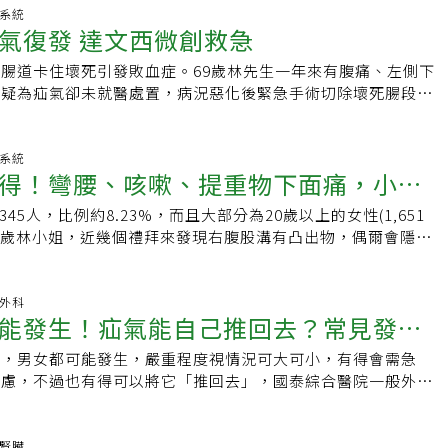
嚴重的嵌頓性疝氣造成腸壞死，甚至危及生命。
變化會讓結締組織鬆弛，容易誘發疝氣。有些女性在懷孕後期或
療計畫，幫助快速康復。「疝氣不會自己好，拖得越久只會越難
療用字。常見醫療用字正確讀音與用法一次看懂1.「疝」氣唸
化系統
溝或肚臍周圍有不適感。這些症狀往往被歸咎於懷孕的正常現
氣復發 達文西微創救急
亞哲呼籲，若發現孩子鼠蹊部或陰囊反覆腫脹、突起，應立即就
是「仙」氣。指腹部肌肉薄弱處導致腸子突出。嬰幼兒常見如臍
疝氣！4.症狀更不典型更隱蔽很多女性疝氣患者會發現，她們
治療黃金期。嘉義基督教醫院將持續以先進技術守護民眾健康，
。2.「囟」門唸作「信」門，不是「蔥」門。指嬰兒頭骨未癒
不明顯，可能只是偶爾的下腹部不適、大腿根部痠痛，或是久站
腸道卡住壞死引發敗血症。69歲林先生一年來有腹痛、左側下
屬安心。
的地方。3.「佝」僂症唸作「扣」僂，不是「居」僂。常因缺
感。這種模糊的症狀讓診斷變得更困難，經常被當作慢性骨盆腔
懷疑為疝氣卻未就醫處置，病況惡化後緊急手術切除壞死腸段，
嬰兒骨骼脆弱。4.「哮」吼唸作「消」吼，不是「校」吼。又稱
5.併發症風險更高女性股疝氣特別危險！因為股疝氣的疝氣環
復發，且雙側皆有疝氣。台北慈濟醫院一般外科醫師陳昱天改採
炎，症狀有狗吠式咳嗽與聲音沙啞。5.異「位」性皮膚炎位置
旦腸道卡住就很容易發生絞扼性疝氣，需要緊急手術。而且女性
疝氣口，以人工網膜補強，術後當天便能下床走動，隔日順利出
道的「味」。寶寶雖為異膚體質，但不會有異味喔！6.「疱」
典型而延誤診斷，增加了併發症的風險。建議如果妳有不明原因
，人體皮膚下的組織結構由外而內依次為皮膚、皮下脂肪、筋
化系統
「泡」或「皰」。正式醫學用語為「疱疹」，如單純疱疹、帶狀
得！彎腰、咳嗽、提重物下面痛，小心
內側不適，特別是在用力或久站後加重的症狀，最好找專科醫師
膜，腹股溝疝氣是指腹膜下腸道經由腹壁薄弱處或缺口凸出形成
.抽「搐」唸作抽「觸」，不是「序」。形容癲癇、熱痙攣等身
秀傳醫療體系中部院區總院長黃士維臉書粉絲專頁)
先天性與後天性，先天性多因腹股溝管未閉合，後天性則與長時
。8.癲「癇」唸作癲「嫌」，不是「間」。常見於大腦異常放
345人，比例約8.23%，而且大部分為20歲以上的女性(1,651
」！症狀、成因、治療一文看
、慢性咳嗽或便祕等腹壓增加有關。根據統計，男性一生罹患腹
識喪失。9.熱「痙」攣唸作「竟」攣，不是「經」攣。發燒引
0%20歲林小姐，近幾個禮拜來發現右腹股溝有凸出物，偶爾會隱隱
為27%至43%，女性則為3%至6%，台灣成年男性發生率約為
歲以下兒童較常見。10.扁「桃」腺是桃子的「桃」，不是
時會消失，站太久或用力的時候又很明顯。由於問題反覆，造成
齡介於75至80歲之間。腹股溝疝氣的症狀因人而異，陳昱天指
兩側，感冒時常紅腫疼痛。11.發「紺」唸作發「幹」，不是發
更擔心是否長了腫瘤，到泌尿外科就醫後，初步理學檢查發現右
明顯不適，僅在例行檢查時發現腹股溝處凸起，典型症狀包括腹
皮膚發紫、發黑，常見於先天性心臟病或呼吸窘迫。12.收
顆小雞蛋從體內往外凸，躺下去即消失的情形，經過超音波檢查
般外科
感或鈍痛，常於咳嗽、久站或用力時加劇。但若是突出腸道卡
能發生！疝氣能自己推回去？常見發生
嫌」，不是收「鹽」。是嬰兒四個月大時常見的傳統儀式，藉由
溝疝氣」。後來林小姐接受了腹腔鏡疝氣修補術，由於手術傷口
而壞死，導致劇烈腹痛、惡心、嘔吐及腸阻塞，嚴重時甚至引發
求少流口水。
當天晚上就下床活動，隔天就順利出院回家休養。一周後回診檢
手術處理。陳昱天說，觸診為腹股溝疝氣的主要診斷方式，必要
見，男女都可能發生，嚴重程度視情況可大可小，有得會需急
？
良好，同時腹股溝的膨出物已不見，也不會感到不舒服，總算解
電腦斷層輔助判定嚴重程度。手術方式分為直接縫合或使用人工
疑慮，不過也有得可以將它「推回去」，國泰綜合醫院一般外科
美醫療財團法人奇美醫院泌尿外科主治醫師林才揚指出，女性腹
過傳統手術、腹腔鏡或達文西微創手術執行。其中，人工網膜修
說明，哪些情況可行，並呼籲盡早檢查以確保健康。什麼是疝
性來說的確比較少見，由於有症狀卻摸不到的腹股溝疝氣往往都
張力，降低復發風險，對大型或復發性疝氣尤為重要。林先生初
？常見發生位置有哪些？什麼是疝氣？李君豪醫師說明，疝氣是
容易被忽略。終其一生，50位女性當中會有1位會有腹股溝疝
況，未使用人工網膜修補，術後不久便復發，且出現雙側疝氣。
肉的一種疾病，人體的肌肉多少都會有細小的孔洞，當腹腔壓力
尿腎臟