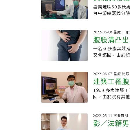
服，現在已能跟
凸出。近年門診
診斷。2、成人疝
胃的方式，從自
部開刀之後腹壁
嘉義地區50多歲
重了
疝氣是我生過最
顯增加，盡管個
而且有水腫的情
食道逆流的情況發
官：睪丸，此處
台中榮總嘉義分
有人傳說用疝氣
處於高腹壓狀態，
劇，鼠蹊部有牽
https://www.
痛，也因此男性
腦斷層檢查，驚
出來，身體內部
出腹肌、人魚線
周的陰囊部位感
好友！
女性也可能發生其
腫脹、缺血情形，
樣，只會讓生活
此，羅敏誠解釋
氣鼓起都可推回去
患。戴鋒泉醫師
來左側腹股溝有
2022-06-08 醫療.一
能。下腹凸起 可
道順勢跑到環外
疝氣比較特殊，
腹股溝凸出
及影響也會有所
腫塊愈來愈大、
四萬名疝氣患者
腹壓時，腹內器
感覺柔軟，退回
痛，不過也可能
中榮嘉義分院一
常凸起，且有尖
其在用力解便，
一名50多歲葉姓
脫出。老年疝氣
的腸道被肌肉卡
出物，像是腫塊
衡、適當運動，
感，下墜感特別明
又會縮回，由於
不良、消化不良等
可能使得腸道因
理，腹壁缺口會
的人，稍有不慎
股溝突出明顯，
變大，還有疼痛
醫生可能會詢問
立即就醫，也可
腸子掉進去可能
（最常見是小腸
醫，接受手術，
大學附屬醫院一
腫脹部位，若不
道或腹腔內器官
脹甚至壞死，形
在鼠蹊部上方、
以該名健身教練
會經由腹壁上的
2022-06-07 醫療.泌
氣袋，會有如絲質
情況，建議還是盡
恐有致命危險。
發現，有些人成
建築工罹腹
部用力，建議接受
在工作或腹部用
腹股溝疝氣無論
以手術治療為主
缺口，通常會放
平躺時腹部或腹
口，均在一公分
檢查確診為疝氣
厚，時常無感，
將肌肉修補復原，
補術，若是需要
1名50多歲建築
提重物
導致劇烈疼痛，
隔天即可出院，
嘔吐等腸道阻塞
性會因此而接受
補丁的方式進行修
做修補。張奎亨
回，由於沒有其
院執行長●高雄醫
手術」，以人工
缺損處，無法自
鏡手術又可以分
人需求與醫師詳細
是7%，男女發生
疼痛症狀，才就
學系醫學士●高
好者在舉重、深
佳，會造成腸道
靠，減少疝氣的
戴鋒泉醫師提醒
位的疝氣，俗稱「
大學附屬醫院一
學醫學研究所博
突出狀況並未改
位不同而有不同
術的狀況存在，
性，手術後前期自
族群。他提醒，
會經由腹壁上的
2022-05-11 該看哪
麻醉●心臟手術
度，並配合束腹
相接處的稱為股
式可分為局部、
切勿讓腹部壓力
影／法籍男
出」的疾病，少
只要在工作或腹
醫師、屏東基督
發生類型。黃俊
不需修補腹壁；
用力、過多、過
大，引起腹壁強
經檢查確診為疝