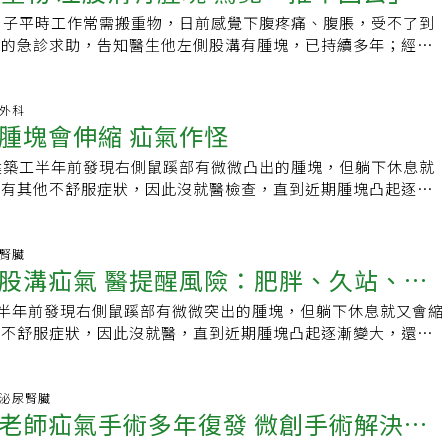
往常一樣揮拍，但我還是常提醒自己，年紀有了凡事得節制。得
發現，運動教練、熱愛健身的重訓族群罹患腹股溝疝氣的比率明
氣症狀：在恥骨任一邊有膨出物，在鼓起部分有灼燒、疼痛感，
律神經調節胃酸分泌，並且增強胃氣促進消化和蠕動，以減少胃
肌肉未妥善癒合的「切口疝氣」等。也因男性有存在於體外的器
男子平時工作常需搬重物，日前感覺下腹疼痛、腹脹，受不了到
大的病，以前就常聽疝氣病人說先觀察一段時間會自己康復，還
個都是肌肉棒子，肌肉線條分明，但長時間做高強度腹部運動，
況。在鼠蹊部有疼痛或不適，彎腰、咳嗽或提東西時不適感會加
生。 【本文獲健康醫療網授權刊登，原文刊載網址：
肌肉自然也有個較明顯的孔洞，將可能如腸子掉至陰囊處引起疼
院的急診求助，告知醫生他左側股溝有腫塊，已持續多年；經電
帶可治療，這都是不正確的作法。疝氣是腹腔壁破了洞，腸子掉
腹壁變薄，就引發疝氣。腹部用力 下墜感很明顯許多人以為練
拉痛或沈重感。有時，當腸子下降到陰囊，男性患者會在睪丸四
healthnews.com.tw/article/56550】喜歡本文請按讚並分享給
相較女性來得常見，但不代表疝氣屬男性特有或為性器官問題，
見「一部分腸子卡在腫塊內」，外科診斷是嵌頓性疝氣，腸子有
組織有個洞，不開刀修補，根本就無法根治，拖久了會像我一
，肌肉量超高且強健，腹股溝怎可能出現破洞，形成疝氣。對
到疼痛腫脹。女生的疝氣症狀較不明顯，常被忽略。大部分的疝
他類型的疝氣。 疝氣問題可大可小，醫籲盡早就醫治療以免後
緊急手術後，幸好不必切除腸子。50多歲男子告訴醫生，多年
品質變得很差，萬一拖到腸子壞死，引發腹膜炎甚至有致死可
，疝氣與肌肉量多寡無關，主要是腹壓過大，壓迫腹股溝環，腸
，推不回去的就可能變成嵌頓性疝氣。3、老年疝氣症狀：老年
說明，疝氣若無症狀未必需要立即就醫手術，但視嚴重程度症狀
腫塊，但躺下時就會消失，偶爾也用手將腫塊推回，最近卻發現
般外科
能是疝氣年紀稍長的人平常就要關注自己的身體，台灣每年約有
引起。腹股溝是腹壁轉折的地方，較為薄弱，如長期承受較大的
多由老年人體質衰弱造成，脫出的器官以小腸居多，因此摸起來
腫塊會伸縮 疝氣作怪
不同，基本的如腸道外露凸出無法推回去腹腔內、進一步引起疼
甚至陰囊的部分也愈腫大，「想用手推卻怎麼樣也推不回去」。
接受手術治療，男性又比女性多，如果陰囊突然變大或下腹部異
官可能向外突出。羅敏誠指出，腹股溝疝氣症狀為下腹悶痛，尤
去時常會伴有咕嚕咕嚕的雜音，而大腸、闌尾、大網膜等亦可能
因腸阻塞出現腹脹、脹氣、排便不順、噁心、想吐等，形成外漏
般外科醫師張奎亨說，疝氣的狀況一開始發生，大多是較小的突
刺疼痛感，就可能是疝氣，一定要盡快就醫。平日要注意營養均
或是練習重訓、舉重、深蹲時，腹部用力，腹部就會出現異物
建築工半年前發現右側鼠蹊部有微微凸出的腫塊，但躺下休息就
發生後，老年人還會出現腹痛、腹脹、便秘、抵抗力減弱、營養
住的「嵌入性疝氣」，此為急症需立即就醫，若是卡住太久將有
但會縮回去，若沒有特殊症狀，病人常常不以為意，但長期不處
但運動也要留心，像舉重等硬舉急拉的動作，並不適合年紀稍長
顯，覺得隱隱作痛。劇痛嘔吐 務必立即就醫羅敏誠提醒，如腹
沒有其他不舒服症狀，因此沒就醫檢查，直到近期腫塊凸起逐漸
症狀。如何診斷腹股溝疝氣?透過體檢可以檢查出是否有疝氣，
受壓迫過久而壞死，甚至影響生命安全。一般而言疝氣雖未必需
愈來愈大，也會有愈多的器官掉進缺口，最常見是腸子，而太多
都可能引發疝氣。醫學辭典／疝氣疝氣俗稱脫腸，是部分內臟
且出現劇痛、惡心嘔吐，這屬於「嵌頓式疝氣」，務必立即就
症狀，才就醫檢出疝氣。經安排修補手術後，已康復出院。亞洲
症狀並檢查鼠蹊部有無突起。在站立的時候，也許看得到疝氣的
能可自行將器官推回去，但是疝氣並不會自行癒合，常見的是腸
會卡在裡面，影響腸子血液循環，假使缺血時間太長、腸子將腫
）經腹腔壁或筋膜的破洞向外不正常凸出的現象。最常發生部位
一旦腸道壞死，則可能引發感染，造成腹膜炎，甚至危及生命。
般外科醫師黃俊銘說，疝氣是一種腹壁結構上的缺損，腹內臟器
明顯時則平躺於檢查台上，以食指的掌面觸摸腹股溝，因存在疝
一再掉入疝氣囊內或久了形成嵌入性疝氣，因此呼籲若出現相似
成嵌頓性疝氣，就需要立即進行手術，進而增加感染風險，嚴重
肚臍、腹部等，以「腹股溝疝氣」最常見。有些人在幼兒時就被
為例，因年紀較輕，且工作所需，術後仍須持續做重量訓練，腹
弱點凸出，造成間歇性的腫脹或伴隨疼痛。患者就醫時說，只要
尿腎臟
手套相摩擦的感覺。腹股溝疝氣如何治療?林才揚表示，女性的
早就醫為佳，以免後續不可預期的影響。 疝氣在治療方面目前
張奎亨也說，有疝氣情形，一般建議要手術處理，除了修補腹壁
年才發作，活動時會感覺腹部或腹股溝的疼痛及下墜感變明顯，
股溝疝氣 醫提醒風險：肥胖、久站、突
3D腹腔鏡手術，修補腹股溝腹壁。術後腹部只有二到三個小傷
力時，腫塊會凸出更明顯，放鬆時腫塊就會縮小或縮回，經理學
有沒有症狀，一般都會建議手術治療，因為女性皮下脂肪較男性
，可透過傳統手術或微創手術進行，前者如縫合衣物的方式治療
置人工網膜以增加腹壁強度，大大降低復發的機會；除了傳統修
股溝的凸起可能會消失，當疝氣突然變大或無法縮回腹部時，會
以下，比較不會傷及腹部肌肉。該項腹腔鏡手術時間約半小時，
。黃俊銘指出，有部分疝氣患者會出現疼痛，甚至會伴隨惡心、
而且股疝氣的併發症也較高，時常在手術時發現。將近一半的女
復發率約在5~10%左右；後者則使用「人工網膜」以類似衣物
接受雙側手術或復發型疝氣的手術，也可以評估用腹腔鏡的方式
工半年前發現右側鼠蹊部有微微突出的腫塊，但躺下休息就又會縮
嚴重時可能造成腸子壞死。余廣亮小檔案現職：●屏東基督教醫
兩周後症狀明顯獲得改善。如果以腹腔鏡執行「無張力疝氣修補
症狀，若不管，腹內臟器可能會經由腹壁缺損凸出「卡」在腹壁
緊急手術。手術方法不外乎是傳統手術或微創腹腔鏡手術，腹腔
補，又稱作無張力修補，復發率則只有約1~2%，治療時可提個
指出，根據醫學臨床統計，疝氣在台灣嬰幼兒、青少年的發生率
他不舒服症狀，因此沒就醫，直到近期腫塊凸起逐漸變大，還有
學大學醫學院醫學系副教授年齡：64歲學歷：●高雄醫學院醫
網膜來修補疝氣，則能降低日後復發率。不少健身教練、重訓愛
行復位，進而造成腸道阻塞，長時間壓迫下，腸道的血液循環不
成單孔或三孔的做法，加上人工網膜的固定可以讓弱點更加牢
討論。疝氣治療後應妥善休養，1-3個月內別讓腹部過度出力！
比例相近，成人疝氣則有90%是腹股溝疝氣，即發生在腹股溝部
醫檢出確診為疝氣。經安排修補手術後，目前已康復出院。亞洲
雄醫學大學醫學研究所碩士（癌症疼痛流病研究）●高雄醫學大
蹲時腹部不適，常以為肌肉拉傷，羅敏誠表示，如躺下來，腹部
壞死，嚴重者會惡化為腹膜炎，小病拖成大病。疝氣會依發生部
復發。疝氣不會自行閉合，必須手術才能根治，若沒有不適合手
，疝氣不論是接受何種治療，視個人保養依舊會有復發的可能
脫腸」或「墜腸」，且成年男性是女性的9倍，高齡也是常見的
般外科醫師黃俊銘說，疝氣是一種腹壁結構上的缺損，腹內臟器
士（中藥分生研究）專長：●小兒麻醉●困難插管技術●婦產科
善，就應就醫，尋求協助。此外，訓練時，應循序漸進，增加強
稱呼，黃俊銘說，發生在肚臍就稱為臍疝氣，發生在大腿與腹部
應盡早手術治療。治療疝氣的手術稱為「疝氣修補術」，麻醉方
然是更為關鍵，因此醫師也呼籲，疝氣在接受治療後1~3個月內
疝氣是一種「腹壁因強度不足形成缺口，造成腹腔內器官向外突
弱點突出，造成間歇性的腫脹或伴隨疼痛，這名建築工就醫說，
科.泌尿腎臟
麻醉興趣：網球、旅遊經歷：高雄醫學大學附設醫院麻醉科主治
帶，降低腹壓。
疝氣，這名建築工人發生在鼠蹊部位則是腹股溝疝氣，是最常見
半身或全身麻醉。小孩腹股溝疝氣在治療上較直接型疝氣單純，
過大，如前述提到的如搬重物、過度重訓、激烈運動、打噴嚏太
老師疝氣手術多年復發 微創手術解決困
部分的病人是先天就有腹壁缺口，大部分則是因為長期腹壓較
部用力時，腫塊就會突出更明顯，放鬆時腫塊就會縮小或縮回，
教醫院台灣駐馬拉威醫療團團長
銘提醒，因人體老化，腹股溝底部腹壁變得薄弱，再加上肥胖、
傷口位於腹股溝處，靠近腹腔將這個管狀通道綁紮起來，並去除
久等腹腔壓力過大行為，這些都應盡可能避免。至於搬重物的標
度愈來愈差，所以任何會造成腹壓增加的原因都可能是危險因
氣。他說，有部分疝氣患者會出現疼痛，甚至會伴隨噁心、嘔吐