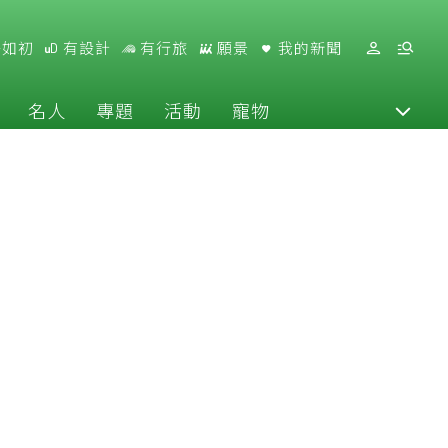
好如初
有設計
有行旅
願景
我的新聞
名人
專題
活動
寵物