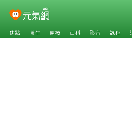
焦點
養生
醫療
百科
影音
課程