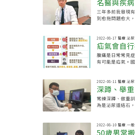
例相近。4、 在
名醫與疾病
間較久。藉由腹
坐立難安，尤其
危及生命。以腸道
氣，有劇烈疼痛
示人類的腹股溝疝
能夠下床行走。
醫師詳細問診後
氣手術治療才能復
壞死，往往需要
三年多前我發現
才開刀！下
疝氣專科醫院30
物，減少腹壓驟
與改善飲食習慣及
氣一旦發生，不
內視鏡疝氣修補手
到愈拖問題愈大
溝疝氣：男生在
師並討論適合的手
食道，食道和胃
統手術為縫補手
的小傷口，使用
都無法緩解。有生
下腹股溝環，若
竟是疝氣作祟！
著，沒有食物通
人工網膜進行微
補，同時加上人
多高有多痛，但
至陰囊間有一個
凸一塊需留意．
到食道。當下食
網膜，藉此達到
部桃園醫院外科
慘痛的一次。有
2022-08-17 醫療.泌
由這個通道進到
肺部，就會產生
休養1-3個月，
疝氣會自行
咳嗽、打噴嚏、
幫我找來輪椅推
多與腹腔相通，
等。 根據統計顯示
激烈運動、打噴
習慣；均衡飲食
我痛到受不了，
童、青少年、青年
reflux dis
腹痛是日常常見
不是疝氣也
類，就醫的必要時
居家照護除了依醫
為這樣才害怕看醫
為間接型腹股溝
會引發食道狹窄，
有可能是疝氣。
原因，醫：出現這
肉、魚、豆、蛋
腔壁的腸子推回
壁並走在圓韌帶
括約肌問題，產生胃
生的疾病，輕者
疝氣釀腸壞死，男
血、滲液或發燒等
上開刀。雖然我
股溝區是腹壁先
懷孕。 日常生活
生命安全，呼籲
媒體、論壇引用
咳嗽、用力解便
大意，馬上聽從
腹壁薄弱或缺損
啡因、薄荷類、
男女皆可能。戴
2022-08-11 醫療.泌
按住手術部位，
時，又因為我太
咳嗽、攝護腺肥
深蹲、舉重
果、檸檬或番茄等）
為疝氣所致，需
的結果，選擇使
官鼓突造成，多
0.5－1小時。
題，實則僅是其中
醫囑，前三個月
常練深蹲、做重
關
佔成人0.5%左右
側臥或平躺，減少
物一般，多少會
伏地挺身也都停
為是泌尿道結石
小孩不會適當表
6.睡前2－3小時
物、過度重訓、
載力不比年輕時
重訓等健身風氣
性的疝氣袋而罹
太緊的衣服和褲子
其擴大形成所謂
有了 凡事得節制
用束腹帶，降低
孩換尿片或洗澡
治療方面，通常
疝氣，可簡單想像
這次生病讓我體
腹股溝疝氣可分
2022-08-10 醫療.一
是當小孩哭泣、
使用抑制胃酸分
外漏」的疾病，凸
50歲男常
護，三個月後才
於後天性，常因
鼓脹，但安靜平
內視鏡手術、腹
容易有孔洞之處