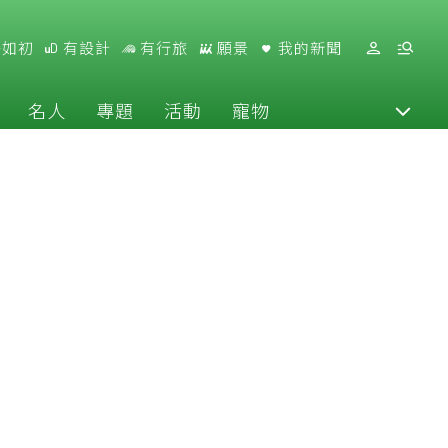
好如初
有設計
有行旅
願景
我的新聞
名人
專題
活動
寵物