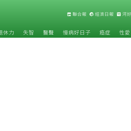
聯合報
經濟日報
河
退休力
失智
醫聲
慢病好日子
癌症
性愛