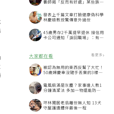
養師揭「反而有好處」某些族群
才要禁
發表上千篇文章打臉健康偽科學
林慶順教授驚傳意外過世
成
溝
45歲男存2千萬提早退休 接信用
卡公司通知「淚回職場」：有錢
也碰壁
看更多
大家都在看
向
重
被認為無用的東西反幫了大忙！
50歲婦慶幸沒隨手丟棄的3樣物
隱
品
電風扇滿是灰塵？家事達人教1
分鐘清潔法 多加一物還能防髒
汙附著
坪林獨居老翁離世無人知 13犬
守屋護遺體伴最後一程