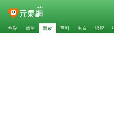
焦點
養生
醫療
百科
影音
課程