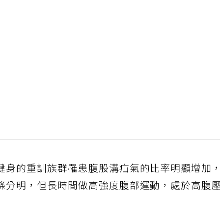
健身的重訓族群罹患腹股溝疝氣的比率明顯增加
條分明，但長時間做高強度腹部運動，處於高腹