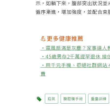
示，如躺下來，腹部突出狀況並
循序漸進，增加強度，並配合束
💪更多健康推薦
‧電風扇滿是灰塵？家事達人
‧45歲男存2千萬提早退休 
‧用千元手機、拒絕社群網站 
費
疝氣
腹腔鏡手術
重量訓練