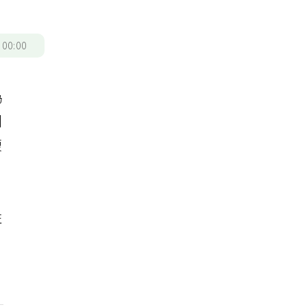
/
00:00
為
訓
腹
性
，