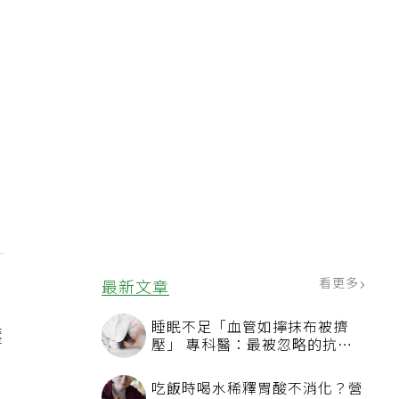
看更多
最新文章
，
睡眠不足「血管如擰抹布被擠
壓
壓」 專科醫：最被忽略的抗老
方法
吃飯時喝水稀釋胃酸不消化？營