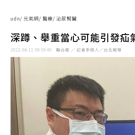
udn
/
元氣網
/
醫療
/
泌尿腎臟
深蹲、舉重當心可能引發疝
2022-08-11 09:59:40
聯合報 ／ 記者李樹人／台北報導