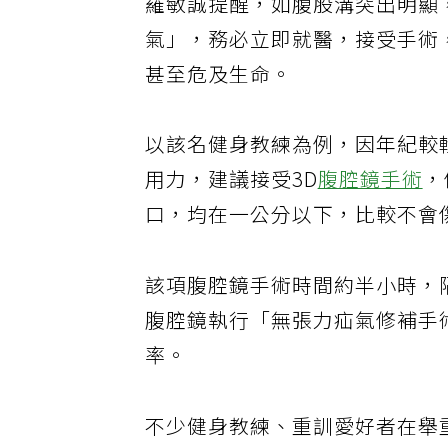
羅敏誠提醒，如腹股溝突出明顯
氣」，務必立即就醫，接受手術
甚至危及生命。
以該名健身教練為例，因年紀較
用力，建議接受3D
腹腔鏡手術
，
口，均在一公分以下，比較不會
該項腹腔鏡手術時間約半小時，
腹腔鏡執行「無張力疝氣修補手
率。
不少健身教練、重訓愛好者在舉