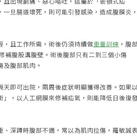
，且出現劇痛、惡心嘔吐，這屬於「嵌頓式疝
，一旦腸道壞死，則可能引發感染，造成腹膜炎
輕，且工作所需，術後仍須持續做
重量訓練
，腹
修補腹股溝腹壁。術後腹部只有二到三個小傷
傷及腹部肌肉。
隔天即可出院，兩周後症狀明顯獲得改善。如果
術」，以人工網膜來修補疝氣，則能降低日後復
重、深蹲時腹部不適，常以為肌肉拉傷，羅敏誠