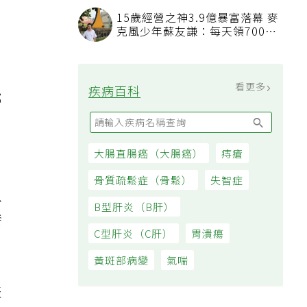
15歲經營之神3.9億暴富落幕 麥
，
克風少年蘇友謙：每天領700元
過日子
看更多
疾病百科
部
大腸直腸癌（大腸癌）
痔瘡
骨質疏鬆症（骨鬆）
失智症
以
B型肝炎（B肝）
發
C型肝炎（C肝）
胃潰瘍
黃斑部病變
氣喘
表