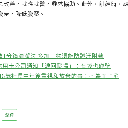
未改善，就應就醫，尋求協助。此外，訓練時，
腹帶，降低腹壓。
教1分鐘清潔法 多加一物還能防髒汙附著
接信用卡公司通知「淚回職場」：有錢也碰壁
48歲社長中年後重視和放棄的事：不為面子消
深蹲