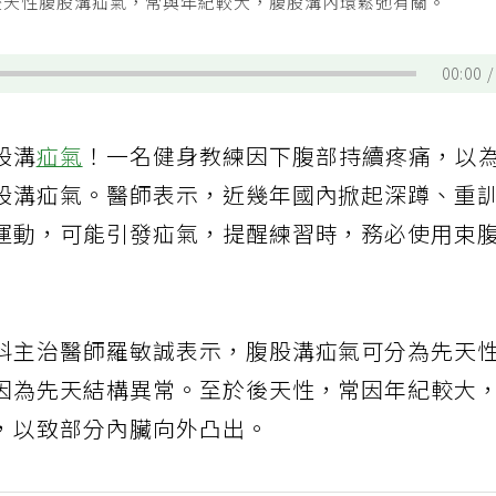
後天性腹股溝疝氣，常與年紀較大，腹股溝內環鬆弛有關。
00:00
股溝
疝氣
！一名健身教練因下腹部持續疼痛，以
股溝疝氣。醫師表示，近幾年國內掀起深蹲、重
運動，可能引發疝氣，提醒練習時，務必使用束
科主治醫師羅敏誠表示，腹股溝疝氣可分為先天
因為先天結構異常。至於後天性，常因年紀較大
，以致部分內臟向外凸出。