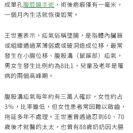
成單孔
腹腔鏡手術
，術後疤痕僅有一毫米，
一個月內生活就恢復如常。
王世憲表示，疝氣俗稱墜腸，是指體內臟器
或組織通過某薄弱處或破洞造成位移，最常
發生在小腸位移、腹股溝（鼠蹊部）疝氣，
男女生發生比例約為8比1，兒童及老年是罹
病的兩個高峰期。
腹股溝疝氣每年約有三萬人確診，女性約占
3％，比率雖低，但女性患者常因難以啟齒，
拖延多年不處理。王世憲曾遇過忍到60、70
歲後才就醫的太太，也曾有88歲奶奶因大腸