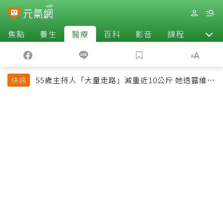
焦點
養生
醫療
百科
影音
課程
退休
55歲主持人「大量走路」減重近10公斤 她透露維持
快訊
十多年習慣心法