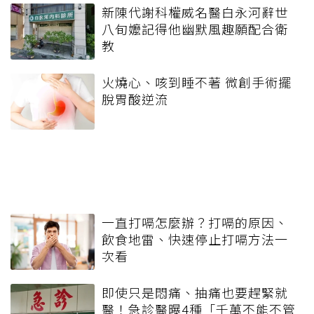
新陳代謝科權威名醫白永河辭世
八旬嬤記得他幽默風趣願配合衛
教
火燒心、咳到睡不著 微創手術擺
脫胃酸逆流
一直打嗝怎麼辦？打嗝的原因、
飲食地雷、快速停止打嗝方法一
次看
即使只是悶痛、抽痛也要趕緊就
醫！急診醫曝4種「千萬不能不管