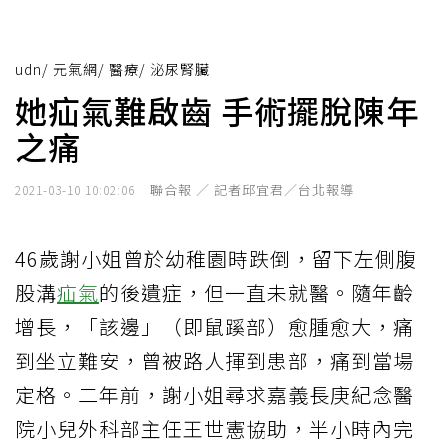
udn
/
元氣網
/
醫療
/
泌尿腎臟
她疝氣難啟齒 手術擺脫陳年
之痛
聯合報 ／ 記者邱宜君／台北報導
2021-03-10 10:02:06
46歲謝小姐曾於幼稚園時跌倒，留下左側腹
股溝
疝氣
的後遺症，但一直未就醫。隨年齡
增長，「該邊」（即鼠蹊部）愈腫愈大，痛
到坐立難安，曾被路人揮到患部，痛到當場
定格。二年前，謝小姐尋求嘉義長庚紀念醫
院小兒外科部主任王世憲協助，半小時內完