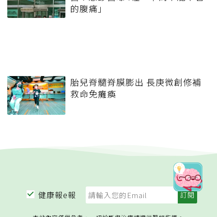
的腹痛」
胎兒脊髓脊膜膨出 長庚微創修補
救命免癱瘓
健康報e報