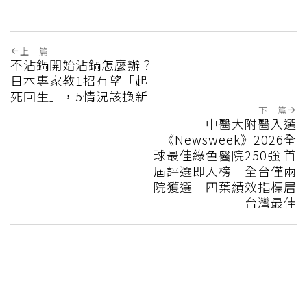
上一篇
不沾鍋開始沾鍋怎麼辦？
日本專家教1招有望「起
死回生」，5情況該換新
下一篇
中醫大附醫入選
《Newsweek》2026全
球最佳綠色醫院250強 首
屆評選即入榜 全台僅兩
院獲選 四葉績效指標居
台灣最佳