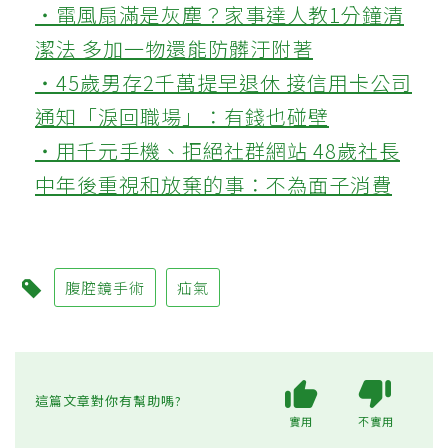
‧電風扇滿是灰塵？家事達人教1分鐘清
潔法 多加一物還能防髒汙附著
‧45歲男存2千萬提早退休 接信用卡公司
通知「淚回職場」：有錢也碰壁
‧用千元手機、拒絕社群網站 48歲社長
中年後重視和放棄的事：不為面子消費
腹腔鏡手術
疝氣
這篇文章對你有幫助嗎?
實用
不實用