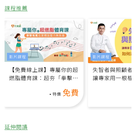
課程推薦
影片課程
影片課程
【免費線上課】專屬你的超
失智者與照顧者
燃脂體育課：超夯「拳擊有
讓專家用一根棍
氧」高壓族在家釋放壓力無
何逆轉退化大腦
免費
負擔
課）
特價
延伸閱讀