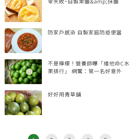
零失敗~自製果醬&amp;抹醬
防家戶感染 自製家庭防疫便當
不是檸檬！營養師曝「維他命C水
果排行」 網驚：第一名好意外
好好用青草舖