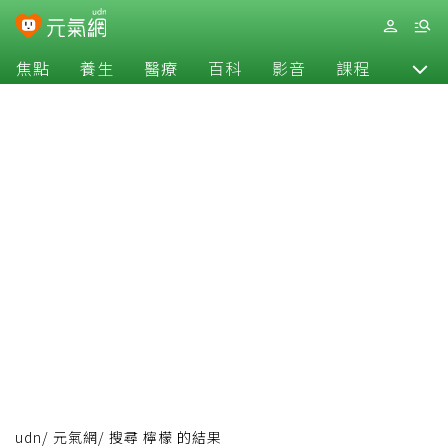
焦點
養生
醫療
百科
影音
課程
退休
udn
/
元氣網
/
搜尋 檸檬 的結果