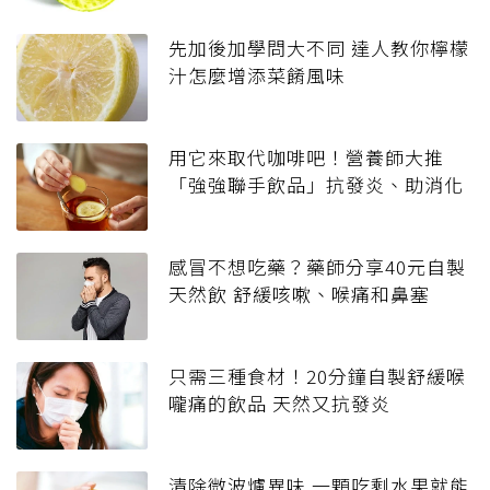
先加後加學問大不同 達人教你檸檬
汁怎麼增添菜餚風味
用它來取代咖啡吧！營養師大推
「強強聯手飲品」抗發炎、助消化
感冒不想吃藥？藥師分享40元自製
天然飲 舒緩咳嗽、喉痛和鼻塞
只需三種食材！20分鐘自製舒緩喉
嚨痛的飲品 天然又抗發炎
清除微波爐異味 一顆吃剩水果就能