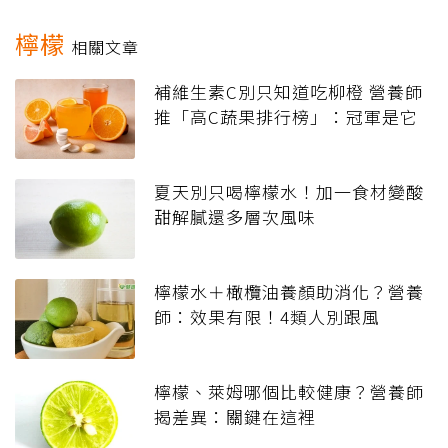
檸檬
相關文章
補維生素C別只知道吃柳橙 營養師
推「高C蔬果排行榜」：冠軍是它
夏天別只喝檸檬水！加一食材變酸
甜解膩還多層次風味
檸檬水＋橄欖油養顏助消化？營養
師：效果有限！4類人別跟風
檸檬、萊姆哪個比較健康？營養師
揭差異：關鍵在這裡