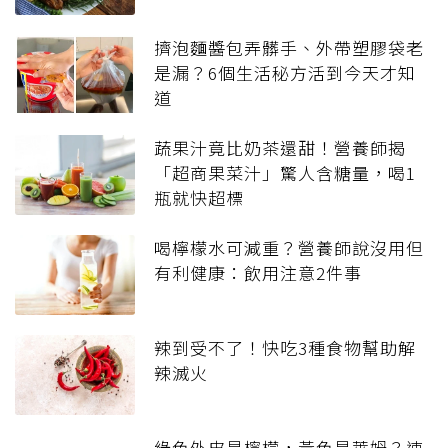
擠泡麵醬包弄髒手、外帶塑膠袋老
是漏？6個生活秘方活到今天才知
道
蔬果汁竟比奶茶還甜！營養師揭
「超商果菜汁」驚人含糖量，喝1
瓶就快超標
喝檸檬水可減重？營養師說沒用但
有利健康：飲用注意2件事
辣到受不了！快吃3種食物幫助解
辣滅火
綠色外皮是檸檬，黃色是萊姆？速