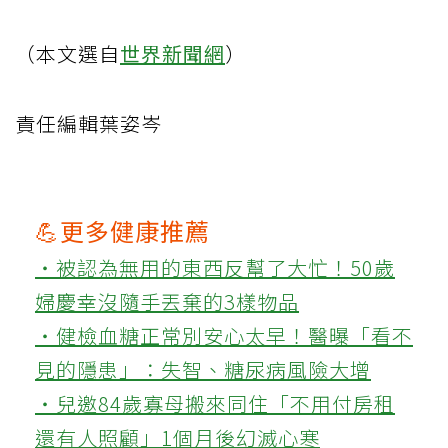
（本文選自
世界新聞網
）
責任編輯葉姿岑
💪更多健康推薦
‧被認為無用的東西反幫了大忙！50歲
婦慶幸沒隨手丟棄的3樣物品
‧健檢血糖正常別安心太早！醫曝「看不
見的隱患」：失智、糖尿病風險大增
‧兒邀84歲寡母搬來同住「不用付房租
還有人照顧」1個月後幻滅心寒