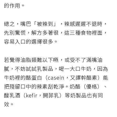
的作用。
總之，嘴巴「被辣到」，辣感遲遲不退時，
先別驚慌，解方多著很，這三種食物裡面，
容易入口的選擇很多。
若覺得油脂類難以下嚥，或受不了滿嘴油
膩，不妨試試乳製品，喝一大口牛奶，因為
牛奶裡的酪蛋白（casein，又譯幹酪素）能
把殘留口中的辣素刮乾淨。奶酪（優格）、
酸乳酒（kefir，開菲乳）等奶製品也有同
效。