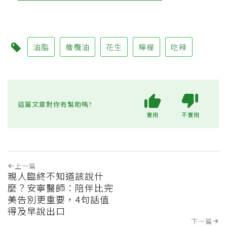
油脂
橄欖油
花生
檸檬
吃辣
這篇文章對你有幫助嗎?
實用
不實用
上一篇
親人臨終不知道該說什
麼？安寧醫師：陪伴比完
美告別更重要，4句話值
得及早說出口
下一篇