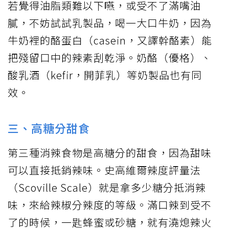
若覺得油脂類難以下嚥，或受不了滿嘴油
膩，不妨試試乳製品，喝一大口牛奶，因為
牛奶裡的酪蛋白（casein，又譯幹酪素）能
把殘留口中的辣素刮乾淨。奶酪（優格）、
酸乳酒（kefir，開菲乳）等奶製品也有同
效。
三、高糖分甜食
第三種消辣食物是高糖分的甜食，因為甜味
可以直接抵銷辣味。史高維爾辣度評量法
（Scoville Scale）就是拿多少糖分抵消辣
味，來給辣椒分辣度的等級。滿口辣到受不
了的時候，一匙蜂蜜或砂糖，就有澆熄辣火