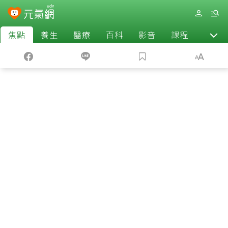
焦點
養生
醫療
百科
影音
課程
退休