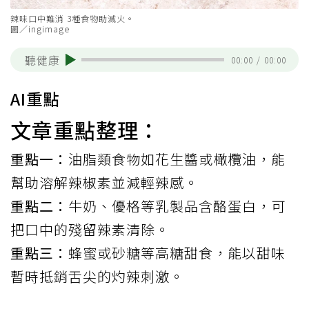
辣味口中難消 3種食物助滅火。
圖／ingimage
聽健康
00:00
/
00:00
AI重點
文章重點整理：
重點一：
油脂類食物如花生醬或橄欖油，能
幫助溶解辣椒素並減輕辣感。
重點二：
牛奶、優格等乳製品含酪蛋白，可
把口中的殘留辣素清除。
重點三：
蜂蜜或砂糖等高糖甜食，能以甜味
暫時抵銷舌尖的灼辣刺激。