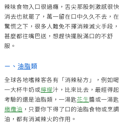
辣味食物入口很過癮，舌尖那股刺激感很快
消去也就罷了，萬一留在口中久久不去，在
驚慌之下，很多人難免不擇消辣滅火手段，
甚麼都往嘴巴送，想趕快擺脫滿口的不舒
服。
ㄧ、
油脂
類
全球各地嗜辣客各有「消辣秘方」，例如喝
一大杯牛奶或
檸檬
汁，比來比去，最經得起
考驗的還是油脂類，一湯匙
花生
醬或一湯匙
橄欖油
，只要你下得了口的油脂食物或烹調
油，都有消減辣火的作用。