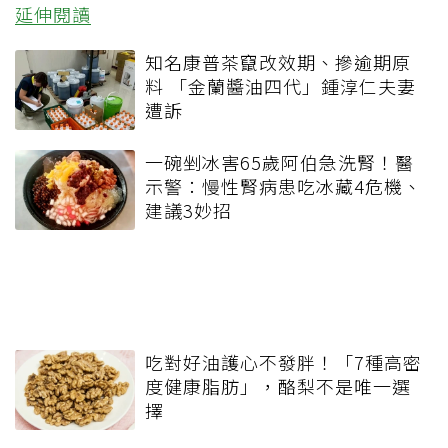
延伸閱讀
知名康普茶竄改效期、摻逾期原
料 「金蘭醬油四代」鍾淳仁夫妻
遭訴
一碗剉冰害65歲阿伯急洗腎！醫
示警：慢性腎病患吃冰藏4危機、
建議3妙招
吃對好油護心不發胖！「7種高密
度健康脂肪」，酪梨不是唯一選
擇