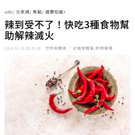
udn
/
元氣網
/
焦點
/
健康知識+
辣到受不了！快吃3種食物幫
助解辣滅火
世界新聞網 ／ 記者張聲肇/即時報導
2024-01-30 08:35:48