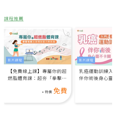
課程推薦
影片課程
影片課程
【免費線上課】專屬你的超
乳癌運動訓練入門
燃脂體育課：超夯「拳擊有
伴你術後身心靈
氧」高壓族在家釋放壓力無
上影音課）
免費
負擔
特價