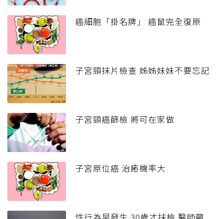
癌細胞「掛名牌」 癌鼠完全復原
子宮頸抹片檢查 姊姊妹妹不要忘記
子宮頸癌篩檢 將可在家做
子宮原位癌 治癒機率大
性行為早發生 30歲才抹檢 醫師籲