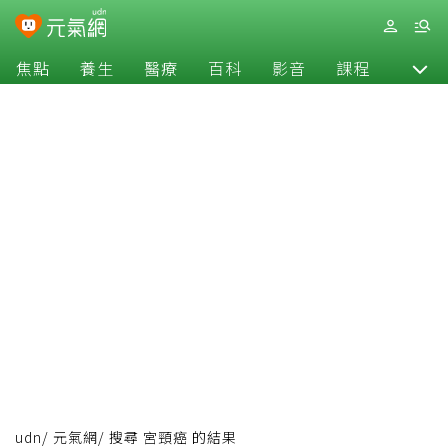
焦點
養生
醫療
百科
影音
課程
退休
udn
/
元氣網
/
搜尋 宮頸癌 的結果