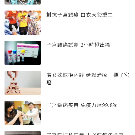
對抗子宮頸癌 白衣天使重生
子宮頸癌試劑 2小時揪出癌
處女姊妹拒內診 延誤治療…罹子宮
癌
子宮頸癌疫苗 免疫力達99.8%
子宮頸抹片正常 未必要每年檢查