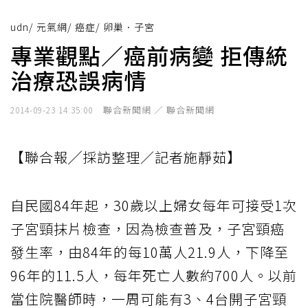
udn
/
元氣網
/
癌症
/
卵巢．子宮
專業觀點／癌前病變 拒傳統
治療恐誤病情
聯合新聞網 ／ 聯合新聞網
2014-09-23 14:35:00
【聯合報╱採訪整理／記者施靜茹】
自民國84年起，30歲以上婦女每年可接受1次
子宮頸抹片檢查，因為檢查普及，子宮頸癌
發生率，由84年的每10萬人21.9人，下降至
96年的11.5人，每年死亡人數約700人。以前
當住院醫師時，一周可能有3、4台開子宮頸