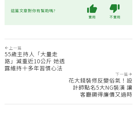
這篇文章對你有幫助嗎?
實用
不實用
上一篇
55歲主持人「大量走
路」減重近10公斤 她透
露維持十多年習慣心法
下一篇
花大錢裝修反變俗氣！設
計師點名5大NG裝潢 讓
客廳顯得廉價又過時