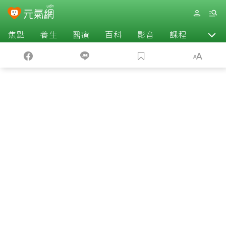
焦點
養生
醫療
百科
影音
課程
退休