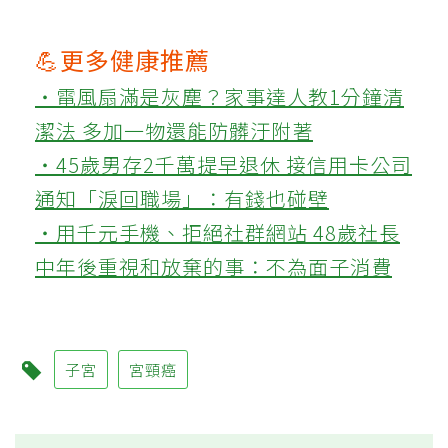
💪更多健康推薦
‧電風扇滿是灰塵？家事達人教1分鐘清
潔法 多加一物還能防髒汙附著
‧45歲男存2千萬提早退休 接信用卡公司
通知「淚回職場」：有錢也碰壁
‧用千元手機、拒絕社群網站 48歲社長
中年後重視和放棄的事：不為面子消費
子宮
宮頸癌