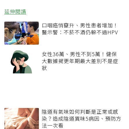
延伸閱讀
口咽癌悄竄升、男性患者增加！
醫示警：不菸不酒仍躲不過HPV
女性36萬、男性不到5萬！健保
大數據揭更年期最大差別不是症
狀
陰道有氣味如何判斷是正常或感
染？造成陰道異味5病因、預防方
法一次看