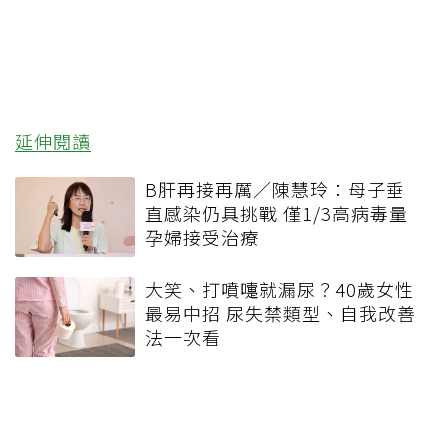
延伸閱讀
B肝再接再厲／陳慧玲：母子垂
直感染仍具挑戰 僅1/3高病毒量
孕婦接受治療
大笑、打噴嚏就漏尿？40歲女性
最易中招 尿失禁類型、自我改善
法一次看