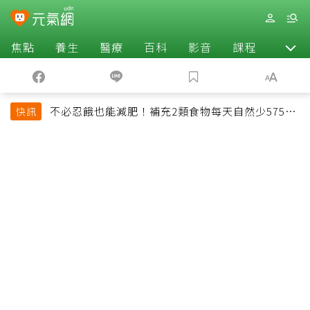
焦點
養生
醫療
百科
影音
課程
退休
不必忍餓也能減肥！補充2類食物每天自然少575大
快訊
卡「還能吃飽飽的」