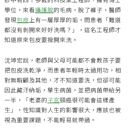
學位，來看
攝護腺
的毛病，脫了褲子，醫師
發現
包皮
上有一層厚厚的垢，問患者「難道
都沒有剝開來好好洗嗎？」，這名工程師才
知道原來包皮要撥開來洗。
沈坤宏說，老師與父母可能都不會教孩子要
把包皮洗乾淨，而患者年輕時太過用功，相
對無暇顧及其他，才不知道要洗，但卻可能
因此藏汙納垢，孳生病菌，並把病菌帶給另
一半，「老婆的
子宮
頸癌很可能會這樣產
生」，性知識對人生的影響很大，應該也被
視為重要課題，不能輕易就帶過。