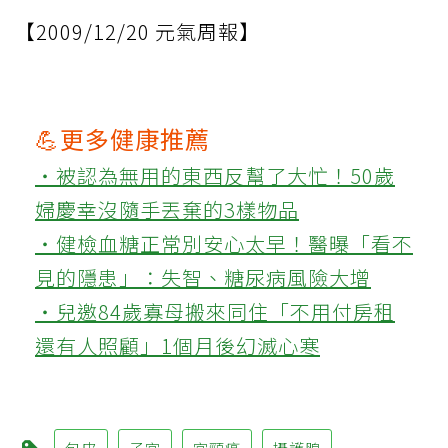
【2009/12/20 元氣周報】
💪更多健康推薦
‧被認為無用的東西反幫了大忙！50歲
婦慶幸沒隨手丟棄的3樣物品
‧健檢血糖正常別安心太早！醫曝「看不
見的隱患」：失智、糖尿病風險大增
‧兒邀84歲寡母搬來同住「不用付房租
還有人照顧」1個月後幻滅心寒