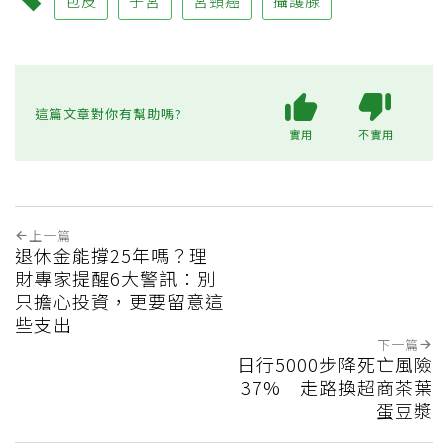
包皮
子宮
宮頸癌
攝護腺
這篇文章對你有幫助嗎?
實用
不實用
上一篇
退休金能撐25年嗎？理
財專家提醒6大警訊：別
只擔心投資，更要留意這
些支出
下一篇
日行5000步降死亡風險
37% 走路換超商茶葉
蛋豆漿