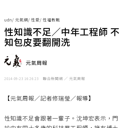
udn
/
元氣網
/
性愛
/
性福教戰
性知識不足／中年工程師 不
知包皮要翻開洗
元氣周報
聯合新聞網 ／ 元氣周報
2014-09-23 16:26:23
【元氣周報／記者修瑞瑩／報導】
性知識不足會跟著一輩子。沈坤宏表示，門
診中有四十多歲的科技業工程師，擁有博士