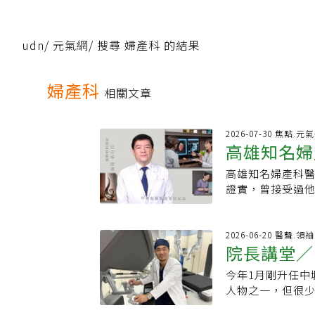
udn
/
元氣網
/
搜尋 婦產科 的結果
婦產科
相關文章
2026-07-30 焦點.元
高雄知名婦
高雄知名婦產科
「最溫柔醫
證實，曾接受過
離開人世，8月6
婦產科醫師王威揚
紛留言哀悼，稱
2026-06-20 醫聲.領
院長講堂／
產婦PO出一家三
使了，真的很難
今年1月剛升任中
郭信宏傳承
的貴人之一。她
人物之一，但很少
備安排藥流，但
高中立志願當婦
師堅定對她說「