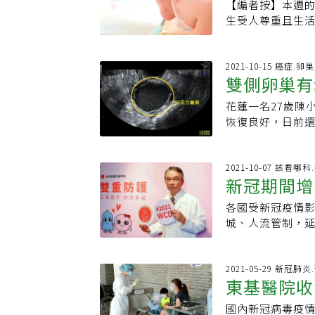
物，只要受到刺
【編者按】本週
動 進而投
定期觀察，懷孕
你面前，你就是
一代，已然家道
擇補充荷爾蒙，
生受人尊重且生
太會變大，也許
很喜歡「沒人管
時，也先借住哥
膏，來達到濕潤
太太生產時曾經
「經期出血量太
護，第一年就讓
到大的唯一目標
Q：自然產後第一
上健保制度的種
歲大，突診斷出
們去試，不要只
志願」為題，他
照個人感覺不同
享自己在婦產科
2021-10-15 癌症.
人需求，可以採
深的醫師（也是
時常進出診間，
雙側卵巢有
疼痛，影響到性
與大家分享他這
摘除。&gt;&g
容。這樣的自由
總想著如何賺錢
吸收不佳，甚至
考，家人與醫師
皆可用藥物來控
快速學習，也開
弟立志從醫，大
花蓮一名27歲陳
媽咪
媽咪們積極處理
力與目標，在財
高，是屬於暫時
傷口越小，手術
他只能將志願藏
恢復良好，日前
現噴乳反射？A：
與世界先進國家
建議，可以完全
腹腔鏡是在患者
熱愛與天分；他
謝。吳文綺說，
激，而有噴乳反
財，「使用者付
有計畫要懷孕者
「難道沒有更好
二名，一直是第
現體積小容易治
應，倘若會介意
解政府已竭盡所
瘤仍有再生的可
解剖構造，從人體
在中油工作的哥
意。陳小姐今年
2021-10-07 該看哪
可。Q：自然產的
蹟」可以永續經營。 懷孕生產是人類與生俱來的本能，迎接新生命
除整個子宮？關
2010年起，蘇
新冠期間增
考。第二次大學
卵巢有巧克力囊腫
能勝任被撐大十
人、整個家庭，
意禁止轉載
視鏡手術」，並
藥大學）中醫系
復原情況相當好，
組織相同，因此
四塊板。這句話
各國受新冠疫情
重防護
誌」與「美國婦科
他刻苦地完成醫
疫情影響與丈夫
響，每個女性都
說，超過八成以上
城、人流管制，
出創新的手術方
人，想的跟別人
檢查，及時處理
保仁（依內文出現
血、羊水栓塞等)
孕」人次增加，卻
孔內視鏡手術的
儘速成家、立業
接新生命，也認
妳好好愛更性福！
嚴重。正因為如
避孕日」，持續
少，手術時間相對
選擇「先立業、
就是原本應該長
載
科別的一員。 記得筆者在實習醫師時期，看到婦產科老師與產婦共同努力，寶寶
識及自主權，在家
2021-05-29 新冠肺
美國內視鏡醫學
畢業典禮的當天
女性的盛行率約1
東基醫院收
終於順利娩出且
代女性引領數位
鼻，甚至表示「
地組織家庭，在
見症狀為痛經、
科。經過數年住
府組織（NGO）
意！」蘇軒只是
時，二兒子又來
示，早期發現因
國內新冠病毒疫
敢！
修高危險妊娠。