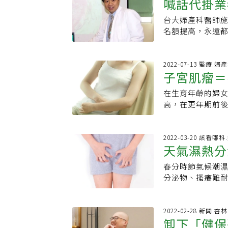
喊話代掛業
狀就要就醫。
產科名醫蘇怡寧
凍卵巢或睪丸組
是一個女人」這
醫。實習時因當
在粉絲專頁「蘇
女孩及成年女性
住在一起，並繼
選擇婦產科行醫。1
台大婦產科醫師
違已久的空
法，口氣嚴厲卻
說，此在國內仍
也必須接受一次血
生兒，每天眼睛睜
名額提高，永遠都
台大婦產科醫師
讓癌友有機會生兒
現在的生活她表
過萬人。隨著少子
就是代掛業者退
來經營代掛賺錢。
間：免費參加●4月12
到更年期的發生。
學畢業的黃元德
在門診「做這事
貼文，就有成千
12:00（8:3
早進行結婚育兒
急診室服務3年，
感謝代掛公司從
2022-07-13 醫療.婦
名醫黃瑽寧知名
華街187號2樓）
體症狀之外的生
子宮肌瘤＝
赴大陸武漢接回台
後來取消，退掛
頁「黃瑽寧醫師健康
16:00（13:
達成共識。
型醫院。黃元德
掛猖獗搶號，沒
者，此外也有Po
在生育年齡的婦女
宮肌瘤」你
運動處方 有動「5
院強項在老人照
上就看到有空號
的方式解答許多
高，在更年期前後
5588轉5616、26
化，對急重症、
推測可能是媒體
父子衣缽相承都
大多是良性，惡性
health.udn.c
搖籃到墳墓 打造
滿，會害到很多
科、癌症治療，
育問題。「子宮
臺北婦產科診所
願意生，把醫院
情況有所改善，
長。江坤俊醫師除
女。主要與卵巢
2022-03-20 該看哪
湖分院婦產科主
終點能連成一串
台大醫院的網路
天氣濕熱分
者，同時也有主持
厚，腫瘤也隨之
Podcast工
說，過去公立醫
後來改掉了，只
是奇美醫學中心加
媽、姐姐們患有
陳函腳本撰寫：周
站、媒體，盼能
代掛業者「占掉
春分時節氣候潮
滴、醫療新知、關
進一步解釋，西
心
及疫情、冬天中
為代掛猖獗。台
分泌物、搔癢難
1&amp;2》，
胖，刺激雌激素
眾都可以知曉，
一個名額可以掛
水泡腳，增進體
來台灣讀大學，
歲以上婦女，也是
是樂趣，樂此不
買的時候，他就
境變得潮濕悶熱
句名言是：「救
宮肌瘤的存在不
設計、做PPT，
在施醫師門診終
指出，根據以往經
2022-02-28 新聞.
切努力仍然無法
狀態。．經期出血量多 是子宮肌瘤最常見的症狀，如月經週
果把工作視為一
卸下「健保
又想到了新的妙
成，多數都是念
個使命。柚子醫
長，月經出血量過多，容