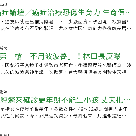
兒。女兒出生前胎位不正、突然破水，臍帶隨時可能脫垂造成缺
而出，正式成為一名婦產科醫師。研究細菌定序 造福男女患者
可能需長途跋涉至外地生產，一旦發生緊急狀況，風險大幅提
30多年 意外接院長不少人訝異「怎麼不是小兒科醫師接任院
cast
腹。當時女兒雙腳已掉入產道，要從腹部傷口把腳撈出來，稍有
翁順隆也投入醫學研究。在擔任新竹馬偕婦產科部主任期間，他
25癌症論壇／癌症治療恐傷生育力 生育保存
，維持在地生產量能，為醫療安全的重要防線。相關政策方案均
說，他接任院長也覺得相當意外。其實他從事母胎醫學30多
最後母女均安，他也親手完成了這台意義非凡的手術。2024
技醫學研究所博士班，博士論文研究關於細菌的次世代定序
會提交健保會共同擬訂會議審議，若順利通過，今年下半年可正
危險妊娠孕婦，經常與小兒科團隊密切合作，特別是新生兒醫
長張紅淇決定延攬郭信宏到旗下，經一年熟悉環境，今年1月2
他說，這項技術能將動植物DNA萃取後，在數小時內分析出所有
步，癌友即使走出罹病陰霾，下一步恐面臨不孕困境。根據醫師
機」
強調，此次調整並非單純提高醫師收入，而是希望讓醫療院所能
識。消息公布後，不少人傳訊恭喜他，也感性表示：「很高興看
。面對全台出生人數銳減三分之一，他的婦科專長正好為醫院開
培養方式節省時間。翁順隆以這項技術研究男性不孕症患者，分
癌友在治療後有不孕的狀況，尤以女性因生育能力恢復較差居
避免因「量縮價低」，導致產科持續退出醫療市場，進一步影響
平強調，母胎醫學與新生兒密切相關，「很多兒童、青少年、甚
，從生殖醫學到腫瘤手術，形成完整的婦女健康照護鏈。數字會
細菌與精子活動力、型態的關係，並將研究成果發表為論文。這
保存意識不足是癌友面臨的主要挑戰。醫師呼籲，若癌友未來有
。
其實是在子宮裡就決定了。」像產婦的營養、胎盤功能、子宮發
少子化浪潮中仍接生1523名新生兒，居桃園第二，僅次於林口
於婦女陰道炎的診斷，能精準地量化菌種，讓醫師能根據細菌種
須在接受治療前先凍精、凍卵。🎧立即收聽 按右下角播放鍵↓
孩子未來是否會出現過敏、內分泌失調、過動症、中風等問題。
積懷孕率達66%，遠高於全國平均42%。達文西、海扶刀等手
準的治療，大幅提升治療成效。臨床難忘 救回多位產婦生命
 女癌友更易不孕TFC臺北婦產科診所生殖中心主任黃馨慧表
氣新聞
，陳治平上任後首要任務，是將婦產科與小兒科資訊整合，從懷
。晚熟健身咖揪同事開練脫下白袍，郭信宏是個38歲才開始重
第一槍「不用波波醫」！林口長庚曝聘
救活生命危急的產婦，是最大的價值。」翁順隆說，他接生了很
子宮內膜、睪丸等生殖器官罹癌會影響生育能力外，化療、放療
照護鏈，例如記錄媽媽孕期疾病、用藥、疫苗接種等，讓小兒科
咖」。家中從深蹲架到啞鈴一應俱全，他也把運動文化帶進醫
難忘的是，救活了20多個產後大出血的產婦，挽救了生命。他
因主要鎖定新陳代謝快速的細胞，因此毛囊、黏膜、生殖細胞等
兒時能即時掌握背景資訊。這樣能提供更周延的照顧，也有助疾
師，因執行子宮鏡手術導致患者死亡，後續遭爆該名醫師為「波
重點「不一定進得來」
、引進史密斯機，每天開課，員工一堂只要30到50元。「重量
命的經歷視為最大的價值與上帝的祝福。如今，他的三個孩子也
致病人完成治療後會出現停經及不孕的狀況。她補充，男性癌友
入。陳治平舉例，若產前診斷出先天性心臟病，婦產科團隊會提
寂已久的波波醫師爭議再次掀起，台大醫院院長吳明賢今天指
制，不管幾歲都能進步。」這句話用來形容他的從醫路，似乎也
續了這份充滿使命感的事業。馬偕醫院是基督長老教會醫院，長
率較大，有機會可製造新的精子，但卵子庫存量生來固定，每次
、小兒心臟外科參與，與產科共同討論治療策略。又如百日咳疫
有決議，波波醫師來台大醫院申請住院醫師或實習醫師，將不予
條路，郭信宏走了20多年。他自認「個性敏感、有同理心」，
非常重視。翁順隆指出，新竹馬偕自2002年創立時，就投入新
減損生育能力，若患者必須接受卵巢摘除手術，更是大大增加不
後產生抗體，可讓新生兒在出生初期獲得保護，屆時若新生兒有
清查，台大醫院內並未聘雇任何波波醫師。長庚：以「能力」評
立場思考。或許正是這份特質，讓他能在手術台上追求極致精
鄉醫療服務，設立桃山醫療站和文化健康站，不但提供醫療照
霜的是，根據110年癌症登記報告，全國15至49歲的育齡癌友
可以減少百日咳感染機會，將資訊整合後，有利於兒科醫師判斷
全台最大的醫學中心林口長庚醫院院長陳建宗表示，長庚以「能
庭婚姻
裡聽見每一位女性患者沒說出口的擔憂。郭信宏●專長：子宮腫
安排、營養午餐等方式，全方位照顧原住民長者的身心健康，有
其中女性佔了六成，意即適孕女性罹癌機率較高又易受治療影響導
月經遲來確診更年期不能生小孩 丈夫批
境 積極延攬外部醫師上任已滿月的陳治平指出，馬偕兒醫團隊
僱醫師並非學歷，長庚目前並未清查院內是否有波波醫師，但以
手術、海扶刀、達文西、微波刀、腹腔鏡、無痛無麻子宮鏡檢
來醫院的資源將持續投注於此，改善偏鄉環境與長者的生活。醫
生子夢，對我國國力亦是一大損失。治療前凍精卵 成功率與一
，目標不只是大台北最重要的婦幼後送醫院，更期許達到國際一
醫若來申請擔任住院醫師或實習醫師，依能力評判，不一定進得
子宮鏡手術●現職：中壢宏其婦幼醫院院長●學歷：台北醫學大
少棒國手出身的翁順隆，有運動底子，平日會與妻子從事快走或
未來有生育計畫，黃馨慧指出，以病灶多為單側的睪丸癌為例，
是指女性停經前後幾年，多數女性在49～52歲之間進入更年
女人」果斷離婚
任務就是要創造好的環境、留下人才，因此，馬偕醫院積極延攬
，波波醫出現在醫學中心的機率「非常低」，醫學中心訓練扎
：林口長庚醫院婦產部婦女內視鏡科主治醫師兼助理教授、桃園
恆定的運動習慣，不僅可維持健康，也是紓壓秘訣。飲食則是掌
，在另一側健康睪丸上放置保護屏障，或將女性骨盆腔癌患者健
著女性荷爾蒙下降、卵巢活動減少，最終迎來「月經永遠結
人力，希望減輕工作負擔。陳治平在當住院醫師時，了解自己喜
然現在內科、外科、婦產科、兒科、急診等五大科缺醫師，但每
中心專任醫師●學會：台灣內視鏡醫學會理事、國際微無創醫學
酒、多蔬果」原則，盡量降低身體負擔。翁順隆的人生哲學，凡
腹腔，降低放射線對生殖細胞器官的影響；而最常見的生育保存
經常忽略了自己正處在更年期，甚至沒有意識到它可能影響了日
歡長時間手術，因此選擇走婦產科領域。當時馬偕的婦產科實力
、住院醫師的缺額，錄取者大多是國內醫學系畢業的醫學生。他
扶消融醫學會理事、亞太內視鏡醫學會副秘書長、台灣婦科醫學
利盡量分享給同事，讓大家更有同理心，善待所有的患者，形成
進行凍精、凍卵。因疾病需求的醫療性生育保存，比社會性凍精
站《Hint-Pot》報導，一名女性在 41 歲時經歷了更年期，
不猶豫地將進入馬偕服務列為第一志願，未來希望可以延續馬偕
中心競爭住院醫師、實習醫師名額，很多都是持有已發表在國際
人的一句話：睡好、動好、吃好、心情好
力做到最好。翁順隆● 專長：試管嬰兒、人工授精、不孕症檢
必須在全身性治療前完成生育保存，黃馨慧說明，在生殖醫療協
。40歲後遲遲未懷孕 求醫後得知的「悲慘事實」採訪對象是一
康知識+