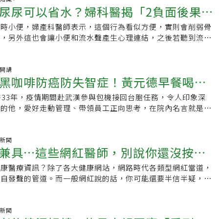
專業水準。7月起馬偕兒童醫院補助住院醫師出國短期進修，陳
以長庚的整形外科為例，開出10個住院醫師名額來15個，幾乎
內分泌、達文西微創手術、一般婦產科、產前檢查及接生、更年
尿尿可以省水？婦科醫揭「2負面後果」
以依照自己身體狀況，一周取精3次保留更多精子；女性癌友則
士」的上班族，居住在千葉縣的她今年45歲，她表示自己在41
讓年輕醫師提升眼界，不論是對研究還是臨床工作，讓他們更清
畢業生拿下。以自身長期的觀察，波波醫師通常會選擇到區域醫
術、婦科腫瘤手術● 現職：新竹馬偕醫院院長、台灣醫院協會
間進入緊急凍卵療程。這些生育保存療程進行的時間不會影響後
，先是發現經血量逐漸減少，月經也逐漸不規律。佐佐木女士於
回來更有明確方向努力。我國少子化嚴重，「很多人都說要等準
經通過台灣醫師國考的波波醫師，長庚是否也有聘用？陳建宗
浴時小便，婦產科醫師表示，這個行為看似方便，實則會削弱骨
這麼做
執行會北區分會主任委員、馬偕醫學大學醫學系副教授● 學
。癌友康復患者治療完成後解凍、生育機率也與一般不孕夫妻無
自己小9歲的丈夫，並沒有考慮太久就決定結婚，婚後前幾年都處
平臨床觀察，等到他們準備好時，都已經40歲以上，懷孕機率
，就是符合憲法保障的資格，他們都可以來申請到醫院任職，不
肌，另外這也會讓小便和流水聲產生心理連結，之後若聽到流水
學生物科技學院生物科技醫學博士、美國東維吉尼亞醫學院不孕
癌的女性癌友，癌症治療結束5年後雖已43歲，但利用事先凍起
，因為丈夫想儘快有個孩子，她也開始去家裡附近的婦產科問
育可能得靠試管嬰兒、捐卵等，懷孕過程艱辛，併發症也多，糖
聘雇波波醫師，醫學中心名額仍是相對競爭的，如果能力符合資
廁所」的想法。每日郵報（Daily Mail）報導，休士頓的婦產
台北醫學大學醫學系學士● 經歷：新竹馬偕醫院副院長、醫學
生殖醫學及原本乳癌醫療團隊共同照護下，精準用藥，避免賀爾
倆對於懷孕這件事都很樂觀，當時婦產科也告訴佐佐木女士「還
早產等都有。陳治平閒暇時，會在公園散散步，有較長假期時，
。波波醫屬醫療疏失 重點不該放在「學歷」陳建宗說，這次診
a Qureshey）畢業於南佛羅里達大學醫學系，已經執業將近
、生殖醫學中心主任、婦產科部主任、不孕症科主任、台北馬偕
後成功誕下龍鳳胎，讓夫妻倆歡喜不已。生育保存意識不足、凍
」但一、兩年過去了，她仍是沒有懷孕。佐佐木表示：「當我月
放鬆；平常應酬不多，也不太喝酒，他笑稱「酒量不好，也沒辦
醫療疏失，重點不該放在「學歷」，而是從醫學系畢業後，直接
kTok分享她身為婦產科醫師絕對不會做的三件事情，影片目前已累
袖開講
治醫師給病人的一句話：哪裡有需要，就往哪裡去。
然而，黃馨慧表示，癌友生育保存意識尚不普及，英國研究曾指
自己做懷孕測試，但都沒有結果。」她的月經開始來得越來越
齡：66歲專長：周產期醫學現職：馬偕兒童醫院院長、馬偕醫
k／黑咖啡防癌防失智症！黃元德早餐喝黑
師們，能力到底足不足以執行醫療業務，在醫學中心任職的醫
覽。艾瑪說，她絕不會在淋浴時小便或站著小便，有些人可能認為
友不曉得癌症治療可能會導致不孕，更有近八成的民眾未曾了解
更加嚴重，40歲的她感到驚慌和焦慮，於是去了一家專門治療
英國曼徹斯特大學博士、長庚醫學院臨床研究所博士、中國醫藥
身高於診所以外，任職期間訓練也是持續不斷。過去台灣的整形
馬桶的水或坐馬桶的時間，但站著尿尿除了不衛生之外，更重要
念，就連腫瘤科醫師都不見得知道或重視；而根據自身觀察經
「我以為是月經失調，但好像不只是這樣……」在診所接受各種
醫33年，疫情期間赴武漢參與包機接回台胞任務，令人印象深
有蔬菜養生
經歷：馬偕醫學大學醫學系兼任教授、馬偕醫院醫學研究部主
屢發生類似亂象，陳建宗說，當時為了管理，整外醫學會與衛福
底肌。艾瑪說，骨盆底肌就像是骨盆區域的「吊床」或「吊
保存的概念後，有六成女性癌友接受凍卵，八成男性癌友願意凍
告訴她這就是所謂的「更年期」，並且同時有骨質疏鬆的症狀，
富的他，愛好走動管理、帶領員工正向思考，在院內名言就是
危險妊娠症學科主任、早產兒基金會董事長、周產期醫學會理事
辦法」管理，要求診所執行特定的手術時，如削骨等，必須要先
制骨盆器官如膀胱、子宮等，防止那些器官下垂，若站著小便，
官方、民間補助 醫籲癌友把握機會女性癌友凍卵比率較低，主
女士來說簡直是晴天霹靂。41歲被診斷再也不能生孩子，丈夫
經營衛福部嘉義醫院成效出色，去年12月履新接任衛福部台中
話：聖經說「兒女是耶和華所賜的產業，所懷的胎是他所給的賞
時數，降低醫療問題，避免危害國人健康安全。如今國內診所的
，另外也會和流水聲產生心理連結，之後聽到水聲就會想跑廁
下心情及身體狀況無法顧及、凍卵所需時間較長及費用較高。因
表示，正因為除了月經不規則之外，身體和情緒上都沒有感到任
拓展整合醫療、強化急重症，以及注入新血，為百年老店級醫院
，不要等待。
且執行手術項目也愈來愈多，但訓練時數不像大醫院要求，陳建
二件事是為了治療感染，在未經醫師治療或開處方的情況下塞任
補助醫療性凍精卵，最高金額達5萬元，黃馨慧也指出，20至
有察覺自己正邁入更年期，然而讓她震驚的是丈夫得知消息後的
秘訣／早餐喝黑咖啡 餐餐有蔬菜黃元德年輕時就喜歡爬山，透
氣新聞
大的問題」，而不是探討學歷。過去台灣的醫學生一度流行到美
例如大蒜瓣、優格，還有「任何我不想知道的東西」，她說那些
婦癌、乳癌的女性癌友，若於台灣凍卵協會「公益希望計畫」中
兼具…這些網紅醫師，別說你還沒按過
妳不能生孩子嗎？不是女人了嗎？這樣我結婚就沒有意義了
紓壓，但婦產科醫師休息時間不固定，隨時待命接生，所以休閒
樣考過美國的國考，依照規定到美國申請醫師職缺，美國並沒有
好感染，還可能讓病況更糟，她建議將任何東西塞入私密處時，
行醫療性凍卵，即可再加碼申請5千至2萬元不等的補助。不
對她說出這句話。雖然佐佐木女士現在已經能帶著笑容回憶這件
小時內的步道走走看風景，後來擔任行政管理階層更不能跑太
的醫學生，而掀起抵制潮。他認為整起事件在於衛福部的管理制
健康醫療資訊？除了各大健康網站，網路時代各類型網紅當道，
醒，癌友千萬不要將希望寄託在癌症治療後，生育能力會完全恢
時簡直就像是世界陷入一片漆黑，她人生中是第一次經歷這種感
爬樓梯，在醫院到處看看可以知道員工在想什麼、病人需求是什
。
acterialvaginoisis #yeastinfections #pelvicfloor ♬
各自發聲的管道。而一般網紅說的話，你可能還要半信半疑，但
，曾有位31歲乳癌女性癌友的抗穆氏管荷爾蒙（AMH）值僅
反應後，她立刻決定離婚，而丈夫也爽快的同意，於是兩人結婚
理」兼運動。談到飲食養生，黃元德每天早餐只喝一杯黑咖啡，
n ⭐️ MD 最後，艾瑪說她從不會因為怕尷尬、害羞而
就是正牌醫師，以前從診間才能知道的事，現在按個讚、按個訂
，代表卵巢卵泡庫存量僅為同年齡健康女性的一半，治療後更只剩
。佐佐木表示：「我的丈夫比我小九歲，剛步入三十多歲，他永
忙碌工作，黑咖啡還有防癌及預防失智症作用；因為家族有肥胖
「我從不會因為怕尷尬就忽視惱人或令人擔心的症狀」，她說醫
確的醫療新知。但長江後浪推前浪，所有網紅亦是一個接一個，
且已停經；所幸先前已先冷凍45顆卵，才讓未來生育多一種選擇。至於
解更年期」、「女人永遠都是女人，不管她多年長，她也許都認
糕、麵包等甜食，不吃零食，每餐都吃2種青菜，因此妻子每天
聞過各種症狀，他們不會在意，也不會隨意評論，呼籲女性有症
022仍當紅的醫療網紅。2022十大醫療網紅婦產科名醫蘇怡寧婦
氣新聞
狀況不佳需緊急治療，而無法或來不及凍精卵的癌友，可考慮冷
子」她也幽默笑說幸虧丈夫當時告訴她「月經結束意味著她不再
生上萬寶寶 見證生育率黃元德的媽媽是護理師，從小就立志從