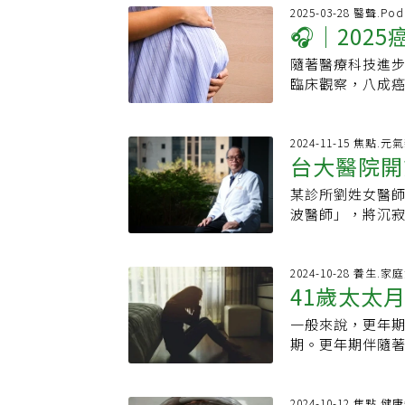
象竟是自己的女
工作的熱情，脫穎
失去產科，孕婦
備。從事母胎醫學
2025-03-28 醫聲.Pod
氧，必須緊急剖
除了臨床工作，
🎧｜20
高。」石崇良說
長？」陳治平笑著
不慎就可能骨折，
攻讀交大生物科
已定調，最近就
年，長期照顧高
年，宏其醫院前院
（NGS）應用。
隨著醫療科技進
留一線「生
式實施。石崇良
師，彼此早已熟
日正式接任院長
菌種，遠比傳統
臨床觀察，八成
維持基本營運，
到是你。」陳治
拓產科之外的路
析患者精液中的
多。然而，生育
孕產婦就醫安全
至中年的疾病，
說話。去年宏其在
項技術也可應用
生兒育女的想像，
育，都可能影響
長庚。生殖醫學累
類進行個人化與精
化、放療傷生育力
2024-11-15 焦點.元
帶著婦產科專業
術成績也十分亮眼
台大醫院開
「與死神角力，
示，除了卵巢、
孕開始建立完整
訓的「晚熟健身
多嬰兒，最慶幸與
等癌症輔助治療
醫師在接手新生
某診所劉姓女醫
僱醫師評估
院，設置健身空間
將這份能挽救生
也易被破壞，導
病預防與早期介
波醫師」，將沉
訓練沒有年齡限
都選擇從醫，延
造精功能恢復機
早讓小兒心臟科
出，該院先前即
同樣適用。行醫這
久以來對偏鄉醫療
放、化療都可能
苗，若孕婦接種
考慮，且此次經
適合站在別人的
竹縣五峰鄉的偏
孕的機會。雪上加
呼吸道症狀時，
估是否聘僱醫師
2024-10-28 養生.家
準，也能在診間
護，更透過活動
將近1.2萬人，
41歲太太
病情。創造留才環
力」評估是否聘
瘤的保宮治療及
效避免失智。未
致不孕，不僅難圓
原本就相當優秀
他的認知，波波
查、冷刀及雷射
師是高壓職業，
般人無異若癌友
一般來說，更年期
「妳不再是
流水準，而他的
來。陳建宗表示
學醫學系●經歷
打高爾夫，維持
可在放療開始前
期。更年期伴隨
外部醫師與兼職
實、時數長，雖
長庚醫院海扶刀
握「量少、不菸
康卵巢暫時移至
束」。許多女性
歡開刀，但不喜
年開出實習醫師
會理事、台灣海
事以身作則，福
方式是治療前先
常生活。根據日媒網
最強，所以他毫
解釋，來到醫學
會副秘書長給病
一個正向循環，盡
卵更具急迫性，
並因此與丈夫離婚
2024-10-12 焦點.健