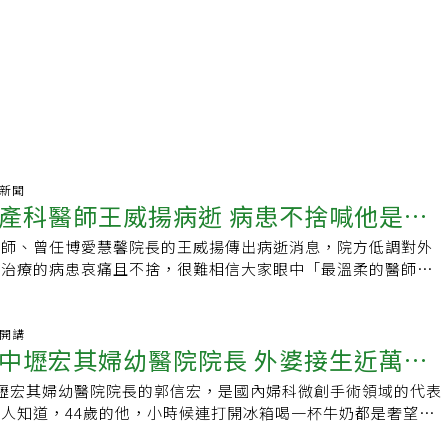
氣新聞
產科醫師王威揚病逝 病患不捨喊他是
醫師、曾任博愛慧馨院長的王威揚傳出病逝消息，院方低調對外
師」
他治療的病患哀痛且不捨，很難相信大家眼中「最溫柔的醫師」
日將在高雄市立殯儀館舉辦告別式。被同業暱稱「老王」的高雄
於7月27日過世，享壽67歲。消息傳開後，醫護人員與病患紛
讚王醫師是「最溫柔的醫師」、「難怪都掛不到他的號」。一名
袖開講
中壢宏其婦幼醫院院長 外婆接生近萬人
口與王醫師的合照說，她昨天得知接生女兒的婦產科醫師去當天
過，也很捨不得，如果人生中會遇到很多貴人，王威揚一定是她
壢宏其婦幼醫院院長的郭信宏，是國內婦科微創手術領域的代表
使命
說，她在懷孕初期狀況不穩定，第一位醫師診斷是自然淘汰，準
人知道，44歲的他，小時候連打開冰箱喝一杯牛奶都是奢望。
她不願意放棄，輾轉至博愛蕙馨醫院看診遇上王威揚。當時王醫
科良醫國小時父親破產、父母離異，母親獨自帶著他從台北景美
別擔心，我在，再給寶寶一點時間」，這句話給了她很大的力量