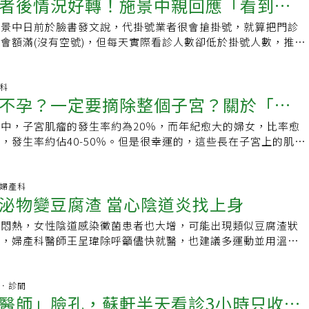
者後情況好轉！施景中親回應「看到睽
，是知名禾馨婦產科負責人。蘇怡寧以其獨特的大砲性格，長期
織，待有生育需求時，再回植體內。亞洲太平洋婦產科聯盟已將
樣的蠢話，她才可以鐵下心離婚。而佐佐木現在回老家與父母居
時婦產科生得多，且迎接新生命多為喜事，充滿朝氣祝福，因此
怡寧醫師愛碎念」與準媽媽們交流，破除各種懷孕迷思、八股做
的卵巢組織冷凍保存列為已確立的生育保險存在策略，但黃馨慧
續與骨質疏鬆症抗戰，除了平日按時服藥、注重飲食之外，每年
992年到1996年住院醫師時，每月科裡約接生150到200名新
施景中日前於臉書發文說，代掛號業者很會搶掛號，就算把門診
號」
也不厭其煩的向所有孕產婦傳遞正確觀念。台大名醫施景中知名
屬自費醫療，期待之後衛福部能挹注經費，減輕癌友經濟負擔，
液檢查和其他檢查。她還會每天帶著她的狗狗走5000步，對於
開就是接生，曾經一夜接生10多名新生兒，至今接生的孩子超
會額滿(沒有空號)，但每天實際看診人數卻低於掛號人數，推測
施景中，專長孕婦重症醫療，門診一診難求，還曾被不肖業者用
育女。2025癌症論壇暨工作坊「精準抗癌 暖心陪伴」論壇時
示：「比更年期之前健康多了。」即使如此她仍希望能早點意識
化，接生數明顯減少，近年接生平均每月約10人。中國醫藥大
掛所致。【延伸閱讀】深受代掛號業者所害台大名醫施景中只能
施景中沒有經營粉專或YT，只在個人臉書隨意發文，但只要一
日(六)9:00-16:15（8:30開放入場）●4月13日(日)9:00-
正因為當時覺得30、40多歲的自己也能輕易懷孕，所以沒有及
，當兵時抽到外科醫官，在野戰醫院服役，後來到署立豐原醫院
」施景中臉書今歡喜宣布佔號情況好轉，看到睽違已久的空號，
上萬個粉絲按讚或留言，是網路及實體都很超人氣的醫師。兒科
0開放入場）地點：政大公企中心A2國際會議中心（台北市大安區金
的規劃。佐佐木透過自身經歷告訴年輕女性，更年期可能帶來身
因有急診和婦產科雙專業，疫情期間時任嘉醫院院長的他，獲派
善如流。他接受電話採訪時說，以前網路掛號可「一退一進」，
產科
小兒科醫師黃瑽寧是馬偕兒童醫院兒童感染科主治醫師，粉絲專
工作坊時間：（二擇一，一場一百元）●4月13日(日)14:00-
活衝擊，如果生小孩在妳的人生清單裡，最好與伴侶儘早規劃、
不孕？一定要摘除整個子宮？關於「子
商。台中醫院成立128年，名列台灣百年老店級醫院，屬於都會
就變成佔名額。據了解，院方取消「一退一進」也是為了杜絕代
講堂」有逾80萬人追蹤，同名Youtube頻道也有34萬位訂閱
30開放入場）【癌友吃出好營養】 政大公企中心A939會議教室【癌後
說，由於台中外來人口多，醫院應朝全面性、完整性的發展，醫
想到還是衍生佔號問題，目前院方還沒有更新的做法。「今天早
dcast、主持節目，多本著作及有聲書出版。黃瑽寧以平易近人
中，子宮肌瘤的發生率約為20％，而年紀愈大的婦女，比率愈
該知道的事
」保庇】 政大公企中心 A937會議教室電話報名：02-8692-
護上，未來將注入新血，讓年輕人進入醫療團隊，讓醫院年輕
，已經很久沒看到空號了！」施景中接受電話採訪時心情愉快，
父母各種育兒方面的疑難雜症。父親黃富源更是兒科界祖師爺，
，發生率約佔40-50％。但是很幸運的，這些長在子宮上的肌瘤
22網路報名：https://event-
核心醫療處理可以做得更好，能夠達到精準的現代治療趨勢。從
報導多少有嚇阻效果。施景中說，代掛業者把網路掛號名額佔
在兒科界奉獻。外科醫師江坤俊外科醫師江坤俊專長為乳房外
的比例不到1％。因此，患有子宮肌瘤的媽媽們不要過度焦慮生
om/campaign/health_2025cancer-171黃馨慧小檔案現職：TFC
一條龍他計畫慢慢提升醫院內小兒科、婦產科，讓年輕人敢生、
真正有醫療需求的病人，只能辛辛苦苦到現場等，他很高興看到
曾為長庚醫院副教授級主治醫師，現為桃園敏盛醫院研究副院
肌瘤」是女性常見的良性腫瘤，好發於三十歲、四十歲以上的婦
生殖中心主任經歷：三軍總醫院生殖不孕中心主任三軍總醫院澎
從過去偏重長照，拓展為全線完整的醫療服務。「從搖籃到人生
這樣真正需要他的病人，就不需要這麼辛苦。施景中透露，以前
了有高達57萬追蹤者的粉絲專頁，YouTube頻道也有8萬位訂閱
雌激素有關，經年累月下，雌激素分泌增加，導致肌肉纖維肥
科.婦產科
任學歷：台科大應用科學博士班進修國防醫學院醫學系畢業
，讓都會的社區民眾可以得到更好、更完整的照顧。」黃元德
掛號是「一退一進」，只要有人退掛，就會補加一個進來，但是
泌物變豆腐渣 當心陰道炎找上身
電視節目、出書，曝光率及人氣都很高。Icu醫生陳志金陳志金
增加。婦產科醫師指出，受到家族基因遺傳影響，若家族中媽
作人員聯合報健康事業部製作人：蔡怡真主持人：周佩怡音訊剪輯：
院較為封閉，有很多需要加強與社區結合。醫院未來將透過網
要掛號額滿，即便有人退掛，也不會再遞補，也就是說，名額被
護醫學部主治醫師，經常在臉書分享ICU(加護病房)的點點滴
子宮肌瘤，這時候的妳就比別人容易患有子宮肌瘤。婦產科醫師
佩怡音訊錄製：滾宬瑋特別感謝： TFC臺北婦產科診所生殖中
把正確醫療訊息，無論是健康的概念、疾病治療、醫療新知，以
了就是占掉了。」為什麼取消網路掛號一退一進呢？竟然也是因
濕悶熱，女性陰道感染黴菌患者也大增，可能出現類似豆腐渣狀
懷與感動、醫療時事評論，著有《ICU重症醫療現場
式食物的引進，吃進過於油膩物、膽固醇攝取過量，造成女性肥
風高峰期需注意的時事保健議題等，由醫院專家執筆，讓社區民
大醫院院方表示，之前有一退一進，就是有一個人退掛，就釋出
耐，婦產科醫師王呈瑋除呼籲儘快就醫，也建議多運動並用溫熱
粉絲專頁「Icu醫生陳志金」有48 萬位追蹤者。陳志金從馬來西亞
的增加，更年期後就容易患有子宮肌瘤。另外，未懷孕的三十五
達到預防保健目的。他有特殊嗜好是喜歡做簡報演講，既工作又
號。後來發現很多黃牛會去占號，通通先掛起來，等到有人跟他
內循環。時序進入春天，不僅氣候不穩定，時不時下雨也會讓環
也在台灣開啟他的醫學之路。在加護病房看太多死別陳志金的一
容易患有子宮肌瘤。子宮肌瘤臨床症狀．大多沒有什麼症狀 子
疲。以前年輕時常自己畫圖，兼任行政工作後就在電腦上畫圖、
使出「一秒內退掛再加掛」之術，所以就把這個功能關掉了。現
，女性婦科疾病恐上身。婦產科診所醫師王呈瑋今天透過新聞稿
病人，也要救家屬。」醫師的使命當然要盡力救病患，但當盡一
一定會產生臨床症狀，端看肌瘤生長的位置、大小、是否懷孕的
常常去演講就可以用上。「人生為了工作而工作，其實很累，如
於不再被占號，真的是因為代掛業者從善如流嗎？還是因為院方
驗，每到這時節，因陰道感染黴菌而就診的女性平均增2到3
杏林．診間
挽回病人生命時，努力讓家屬不要陷入自責和悔恨，就是他另一
期出血天數突然延
種娛樂，心情就會愉悅。」他說，像接生、看診也很有樂趣，看
醫師」臉孔，蘇軒半天看診3小時只收6
招。院方說，目前尚未有新措施。不過，就算有新的做法，要院
珠菌感染導致發炎、搔癢難耐。王呈瑋解釋，正常女性陰道的分
師陳木榮「柚子醫師」陳木榮是開業小兒科醫師，粉絲專頁柚子
易造成病人貧血。．壓迫症狀 當子宮肌瘤壓迫到周圍器