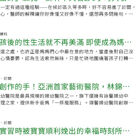
常，候診的病人還會問：「為什麼來看個病好像在跟醫師聊
為難，畢竟如果媒體報導得太清楚，代掛業者又會想出破解的招
味且清澈的，一旦感染白色念珠菌引起發炎，分泌物就會呈現白
- Dr.陳木榮醫師有逾22萬人追蹤。「柚子醫師」亦偶爾上節
頻尿、小便失禁及輸尿管水腫等症狀，此外也可能會造成便秘、
一定有過這種經驗——在候診區久等多時，好不容易進了診間，
也醫心，讓患者不再焦慮！
重要是笑口常開，保持愉快的心情。」黃元德常跟同仁說，工作
甚至會像塊狀的豆腐渣或起司狀。不只如此，王呈瑋指出，除了
對「柚子醫師」不陌生。精神科醫師鄧惠文 知名精神科醫師鄧
生扭轉現象，可引起急性腹痛。子
擔心，醫師的解釋讓你好像懂又好像不懂，還想再多問幾句，但
個要保持正向思考，要有健康的心態，就是高興去做、快樂去
現惡臭，外陰部也可能搔癢或紅腫出血，尤其排尿或性行為時感
析取向的心理治療、婚姻與伴侶治療。粉絲專頁有48 萬位追蹤
據子宮肌瘤生長部位，臨床上可分為三種類型：1.漿膜下肌瘤
等，護理師禮貌地請你「出去等」，你只好起身離開，但心裡對
成負擔。因為人一有負擔就有壓力，失眠、高血壓等疾病就會跟
類似症狀女性務必儘速就醫。想預防黴菌感染，平時提升免疫力
話節目常見來賓，另也有主持廣播、Podcast及出書等。三個
生長，通常臨床症狀較不明顯，可能要長到相當大才有症狀出
一肚子問號…這樣的場景雖是常態，但在台北市中心，卻有另一
鬆很重要。院內名言就是「問題不大」，事情都有它解決的方
說，經常熬夜、處於高壓環境，身體的免疫力容易遭到破壞，增
三個字SunGuts」是物理治療師、「三個字物理治療所」院長。身
瘤往子宮內腔生長，臨床症狀較明顯，常常以經血量增加來表
醫師蘇軒走出框架，以自費模式開設一家不一樣的婦科診所，半
.婦科
值得困擾。黃元德小檔案．年齡：60歲．現職：衛福部立台中
風險，平時也應維持運動習慣，運動時穿著寬鬆、通風的衣服，
發生的症狀，「三個字SunGuts」經常針對大家常遇到的身體
的性生活就不再美滿 即使成為媽咪
瘤位於子宮肌層內，是最常見的肌瘤型態。有子宮肌瘤，會影響
，在沈靜幽雅的環境中，讓每個求診的女性「慢慢來」。他還開
：中山醫學大學公共衛生博士、中國醫藥大學醫務管理學碩士、
加私密部位摩擦。王呈瑋表示，若女性經常月經失調、經痛、分
簡單的檢測方式及自救方法，及日常運動保健常識。「三個字
孕期間若發現有子宮肌瘤，往往造成心中的恐懼與疑慮，但先別
人蘇阿軒醫師」，親自執筆，用通俗的文字搭配親手繪製的漫
學士．經歷：衛福部立嘉義醫院院長、部立台中醫院副院長、署
和子宮怕寒冷有關，不妨試試以溫熱水泡腳，藉以活絡、增進體
足道之處，也許正是媽媽們心中最在意的地方，當產後對自己沒
魅力！
道自2010年底成立至今，已有86萬位訂閱者。蒼藍鴿的醫學天地小
科醫師解釋，子宮肌瘤是屬於良性肌瘤，會病變成惡性肌瘤的機
種婦科問題，致力弭平醫病間對醫學專業的鴻溝，目前已有五萬
科、急診科主治醫師、醫務秘書、台北市立忠孝醫院主治醫師．
出體內毒素，達到暖宮目的。
到心情憂鬱，認為生活索然無味，只是忙碌地圍繞著孩子打轉，
2017年開始經營YouTube「蒼藍鴿的醫學天地」，「蒼藍
少之又少，但懷孕時併發子宮肌瘤所造成的影響，也不容小覷。
三年 打造不受約束的自由靈魂從小生長在一個典型的軍公教家
娠、腹腔鏡手術、婦科腫瘤、更年期保健、難產處理、醫院管
是提不起勁。Q：如何判別自己是否有陰道鬆弛的情況？A：禾
分享各式生活中的醫學和醫師日常生活，算是醫療圈蠻早期的網
瘤的影響1.胎盤的位置太接近或直接覆蓋在子宮肌瘤上，較易
，媽媽是老師，高中以前蘇軒一直是個聽話乖巧的小孩，但就讀
給病人的一句話：笑口常開，要有健康心態、正向思考，迎接快
院長陳保仁建議，可以先做陰道鬆弛自我檢測，若在以下第一部
頻道目前已累積72.2萬訂閱數。臉書有逾15萬人追蹤。77老大畢業
胎盤早期剝離、產後大量出血、生產遲滯及低出生體重。2.較
，自由開明的校風給他莫大的啟發，「學校很鼓勵我們自由發
輯：陳學梅
二部分有3項以上符合，就必須找專業諮詢該如何保養與預防陰
杏林．診間
「77老大」是近年爆紅的YouTuber，頻道從2018年底開始
起胎位不正及早產。3.有莖的肌瘤可能產生扭轉而引起孕婦腹
的想法，不會用傳統的框架限制我們。」竹中特殊的校風，在蘇
創作的手！亞洲首家藝術醫院，林錦義
幫助夫妻倆性生活美滿。第一部分：◎尿失禁（咳嗽、跳躍、跑
人訂閱，影片內容涵蓋保健、減肥、美容，甚至連如何追女生都
腹探查。4.若肌瘤長的過快、過大，血液供應不足造成肌瘤變
於創新和突破的種子，也培育他敢闖敢說的性格，更重要的是
陰道分泌物減少，甚至乾澀造成性交疼痛。◎性伴侶曾抱怨有鬆
原本為中醫師，現已卸下執業身份，改用影片推廣中醫，成謂另
僅能以保守性的症狀治療和安胎治療直到胎兒成熟。於生產時，
不用功，學校也沒在管，老師不會逼，我們要對自己負責。」青
婦幼醫院是最具規模的婦幼醫院之一，旗下還擁有詠馨婦幼中
接新生
第二部分：◎曾經生產過◎下腹有垂墜感◎過度肥胖以及減肥過
」。
產，除了有莖的肌瘤以外，一概不予處理。子宮肌瘤≠不孕一般
，他沒有放鬆自己，一點一滴建立了責任感。後來考進中國醫藥
護理之家，提供新手爸媽「一條龍服務」。璟馨婦幼醫院創辦人
頻尿（一有尿意就想排尿，且一天排尿八次以上）◎分泌物增加
原因很多，仍然也有子宮肌瘤的婦女順利自然受孕，婦產科醫師
入林口長庚醫院實習和擔任住院醫師，蘇軒選了婦產科做為自己
僅醫療事業經營有成，現仍蒸蒸日上，更是藝術界動見觀瞻的收
私密處有排氣聲音。Q：產後該如何增加陰道濕潤度，以利性行
會造成婦女不孕，但是機率小，甚至有婦女不知道自己已懷孕，
內視鏡做為次專科，因為他相信內視鏡是醫學的新領域，可以有
己的攝影、繪畫作品集結成冊出版，並將醫院打造得猶如美術
初次性愛，陳保仁院長建議，一開始可適時使用潤滑劑，幫助陰
多而流產，卻渾然不知。因此不能馬上斷定子宮肌瘤是不孕的主
多挑戰等著他。放手去試 病人是最好的老師五年的住院醫師生
屬身心皆獲療癒。1957年出生於台北市的林錦義，前半生起伏
杏林．診間
為泌乳激素會抑制荷爾蒙，導致陰道較為乾澀，等產婦的性慾被
期異常、出血量過多，要及早就診檢查，以防日後懷孕及生產困
實習時被寶寶順利娩出的幸福時刻所感
回到竹中，因為資深醫師都很忙，不會太「盯」著年輕醫師手把
、電影；他憑著驚人的毅力、意志力，藉從醫翻轉命運，終於成
就會越來越濕潤，因為陰道黏膜及子宮頸黏膜原本就會有分泌
提醒，懷孕期間子宮肌瘤不需要處理也不能處理，與醫師配合做
是放手讓年輕醫師去試、去找答案，「不給你怕的機會，病人在
方人物。成長於大稻埕的他，父系祖先本為鹿港望族，但到祖父