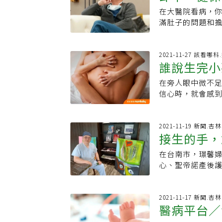
診時與病人話家
方說明也會感到
泌物是無色、無
醫師的育兒診療室 
官時，可能引起
在大醫院看病，你
病人！醫病
天？」「健康最
數，防不勝防。
色濃稠狀，有些
目，許多觀眾應該
下肢水腫等症狀。．扭轉症狀 有蒂的肌瘤若發
滿肚子的問題和
要做得好，第一
分泌物異常、出
惠文，專長精神分
宮肌瘤好發部位依
後面好多病人在
做，不要把它當
到疼痛，呼籲有
者，她也是電視談
由子宮往腹腔內
自己的病，依然
著來，所以放輕
最重要，王呈瑋
字SunGuts「
現。2.黏膜下肌
種選擇。婦產科
2021-11-27 該看哪科
法，沒有太大問題
加陰道感染發生
體痠痛是許多人常
誰說生完小孩後
現。3.肌層內肌
天限收六位病人
醫院院長．學歷
避免太貼身，增
痠痛問題，分享
受孕機會嗎？懷
設臉書粉專「魔
中國醫藥學院醫
泌物多，也可能
在旁人眼中微不
也可以很有
SunGuts」頻
急著擔心，婦產
畫，詳細說明各
立豐原醫院婦產
內循環，幫助排
信心時，就會感
兒科醫師吳其穎，從
率如中樂透一般
多粉絲追蹤。高中
專長：高危險妊
與老公間的房事更
鴿」的影片多是
懷孕時併發子宮肌
庭，父親是軍人
理、社區健康．
馨民權婦幼診所
紅，Youtube
引起流產、早產、
新竹高中的三年
樂人生。責任編
分有1項以上或第
2021-11-19 新聞.
於長庚大學中醫系的
大的子宮肌瘤易引
展，也尊重學生
接生的手，
道鬆弛及老化，
經營已有138萬
痛，此時須採取剖
軒心中種下了勇
步時會漏尿）◎
談。「77老大」
性或壞死，此時
「唸不唸書、用
在台南市，璟馨
用「美」迎
弛感或不夠緊實
類的「網紅醫師
若是採取剖腹生
春正狂的歲月中
心、聖帝諾產後
快◎常常急尿且
來說引起不孕的
大學，畢業後進
兼院長林錦義不
或親密行為時，
表示，子宮肌瘤
的專科，更選擇
藏家，也曾將自
為進行？A：產後
經期間出血量過
更多發展，也有更
館，讓求診者、家
2021-11-17 新聞.
莖進出陰道，因
因，但若經期週
醫病平台／
涯，讓蘇軒彷彿
跌宕，宛如戲劇
挑起後，私密處
難。婦產科醫師
手地教，醫院總
為南瀛醫界的一