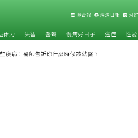
聯合報
經濟日報
河
退休力
失智
醫聲
慢病好日子
癌症
性愛
些疾病！醫師告訴你什麼時候該就醫？