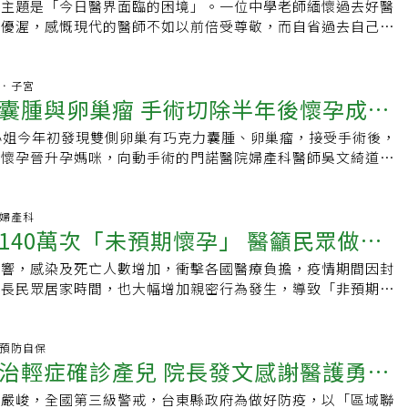
激時，分泌物就會增加，成為性行為的潤滑液。另外，也可以選
的主題是「今日醫界面臨的困境」。一位中學老師緬懷過去好醫
入「婦產科」當母胎健康的守護天使
初期卵巢雌激素增加，導致肌瘤變大，到懷孕中、後期，肌瘤不
要勇敢地迎上去。」他說。當年還是菜鳥的蘇軒也從沒在怕，他
中落，「一直到我成年，我從來沒有自己的房間；就連剛結婚
若擔心口服荷爾蒙會影響健康，也可以選擇使用局部的荷爾蒙軟
活優渥，感慨現代的醫師不如以前倍受尊敬，而自省過去自己在
也會萎縮，但說法不一也無定論。有子宮肌瘤，該如何治療？
」，這讓他可以自行摸索和學習。「醫院不會給住院醫師過度保
哥家中。」翻轉命運，從小立志習醫脫離貧窮，成了林錦義從小
效果甚至是使用緊實雷射，讓陰道黏膜回復年輕時的功能狀態。
對醫師有不滿的情緒，反思今日社會對醫師的態度不如以前，加
多，怎麼辦？」「好像不能懷孕，怎麼辦？」「我的小孩已經五
我們站上第一線去面對病人，而非培訓兩三年才敢放手，鼓勵我
；他回憶道，小學的作文課與高中的作文課，老師都曾以「我的
次性行為，覺得傷口緊緊痛痛，正常嗎？A：產後初次性行為依
種限制，而深深同情今日醫師的困境。一位中生代的產科醫師分
有子宮肌瘤，怎麼辦？」醫師表示，子宮肌瘤的治療方式端看個
憑藉書本，而是在實務中學習，病人就是我們最大的老師，而資
寫的都是：「我以後要當醫師」。除了貧窮，他自幼體弱多病、
，多半仍會感覺陰道有傷口，但不至於無法忍受，但若已經嚴重
已不再是年輕醫師最響往的大環境下，還是選擇自己的最愛，並
卵巢．子宮
取保守性的藥物治療，也可以手術把肌瘤切除，甚至一併把子宮
老師）們會在後面挺著我們。」說起當年，蘇軒揚起自豪的笑
深覺療疾治病的醫師「很神」，更堅定從醫的信念。自幼腦袋中
囊腫與卵巢瘤 手術切除半年後懷孕成準
行為的進行，就還是必須找醫師討論，曾有案例的陰道傷口縫線
幾年來照顧孕婦、接生的成就感，以及呼籲「孕婦要多正向思
t;吃藥vs.開刀藥物治療若只是想治療出血量，或是改善不孕，一般
的氛圍，讓蘇軒養成了「做中學」的學習模式，他在臨床實務上
的林錦義，對帶著聽診器、手寫處方箋的醫師相當崇拜；若有子
長出肉芽而疼痛出血，最後必須將肉芽切除將傷口重縫，因此請
要正向支持」。最後，健保署李署長親自上陣，說明健保局的努
制，可以減小肌瘤體積，但是停藥後肌瘤又會再度長大，復發性
始思考怎樣的方式對病人最好。例如當時為患者做手術，他發現
多數家長應喜不自勝，但他家族多半從商，也希望他克紹箕裘，
小姐今年初發現雙側卵巢有巧克力囊腫、卵巢瘤，接受手術後，
，讓自己能享受愉悅的性愛。Q：產後性行為當下，是否容易出
源擴增有限的情況下，如何與時俱進的增加醫療給付，提供國人
性的治療方式。手術治療對於沒有懷孕考量的婦女，婦產科醫師
越安全，對病人的預後越好。蘇軒說，相較於傳統的開刀手術，
在心裡。自幼立志從醫，林錦義於學生時代，也展現對生物學的
還懷孕晉升孕媽咪，向動手術的門諾醫院婦產科醫師吳文綺道
當性行為進行時，有時會因為性高潮過於興奮，加上乳頭受到刺
品質相當的醫療服務，並提出醫療給付共識決策，維護健保公共
切除掉肌瘤與子宮，不但可以解決臨床症狀，且不會再復發；若
身體開很小的洞，伸入內視鏡做手術，傷口很小，但他總會想：
自豪地說，「在班上，無論大、小考試，我的生物科從未考過第
巧克力囊腫就是子宮內膜異位瘤，好發在年輕女性身上，早期發
射的情況，建議夫妻倆可以盡情享受當下，接受自然的生理反
費部分負擔」，可避免不必要的醫療耗用。希望醫病雙方都能諒
，則可施行肌瘤切除術，可以保有子宮的功能，但是切除後，肌
的方式嗎？」能不能不要從體表強行切開傷口，而是依循自然的
一名。」只是，高中畢業後，他並未應屆考上醫學系，原本想請
療，若囊腫變大就容易沾黏，甚至造成不孕，女性朋友要特別注
，則可以在進行性行為前先哺乳，或在噴乳反射時按壓乳頭即
能，讓我們醫病共同合作，使這全世界都讚嘆的「台灣健保奇
能性。※本文由【媽媽寶寶】授權：子宮肌瘤＝不孕？一定要摘
本來存在的開口來做手術呢？創新研究 發明自然孔內視鏡手術
哥代為謀職，但哥哥、姊姊不忍他放棄夢想，湊錢讓他補習、重
初因為婦科問題到門諾醫院求診，醫師診察意外發現，她的左邊
科.婦產科
女性會有陰道鬆弛的問題嗎？A：女性的陰道非常具有彈性，才
的到來對於個
於「子宮肌瘤」你該知道的事※更多文章請見媽媽寶寶，未經同
軒著手研究新的手術方式，經過兩年摸索，2012年發明「自然孔內
140萬次「未預期懷孕」 醫籲民眾做雙
聯考，拚命苦讀的他，如願考取中國醫藥學院（後升格為中國醫
，右邊還有一顆5、6公分大小的卵巢瘤，陳小姐接受手術後，
倍，生出嬰兒的工作，不過陰道雖然有彈性，但仍與全身肌膚及
以至於社會都具有重大意義。俗諺有云：生得過雞酒香，生不過
把這種經陰道自然口做手術的初步經驗，在「台灣婦產科醫學雜
，更是士林高中首位跨越醫學系門檻的畢業生；靠著助學貸款，
日前還向醫師道謝，表示自己已在7月底懷孕。陳小姐表示，因
會有萎縮及鬆弛的情況，若加上生產及未來更年期荷爾蒙的影
著實描述了婦女生產的辛苦、喜悅，還有風險。從醫學的角度來
影響，感染及死亡人數增加，衝擊各國醫療負擔，疫情期間因封
內視鏡微創醫學雜誌」發表論文。那年蘇軒才32歲，卻大膽提
學系學業，考取醫師執照。熱愛新生命，提早規劃人生成功的
還未辦理婚宴，但一直期待有愛的結晶，很感謝吳文綺醫師細心
可能面臨陰道鬆弛的問題。採訪諮詢／禾馨民權婦幼診所院長陳
的懷孕與生產是順利的。然而產科風險與併發症(例如產後大出
延長民眾居家時間，也大幅增加親密行為發生，導致「非預期懷
式。他說，其實動機很簡單，只是為了讓病人更快好，因為自然
不一樣。升上大學後，林錦義認真研習醫學系課業，同時還計劃
巧克力囊腫問題，還在術後半年懷孕，現在很開心和丈夫一起迎
順序排列） 部分資料參考／《姊妹的50道陰影：婦產科名醫教
的發生，多半會有幾個特性：發生時間短，難以預測，以及後果
沒有實際反映在生育率。台灣婦產科醫學會因應第15屆「世界
病人，術後隔天即可出院，而且體表無傷口、疼痛感低、出血量
，且是「先成家、後立業」，不像大多數醫學系學生、醫師般，
為這是上天送給全家人最珍貴的禮物。吳文綺表示，巧克力囊腫
》平安文化出版 ※本文由媽媽寶寶授權提供，未經同意請勿轉
此，再加上面對潛在醫療糾紛的壓力，婦產科曾為醫療四大皆空
推廣正確避孕觀念，減少意外懷孕發生，期盼賦予女性足夠的知
比腹腔鏡短。然而，走在前面的人難免寂寞，2012年蘇軒參加
後成家」。大學六年級時，林錦義步入禮堂，而在他參加醫學系
在子宮裡面的內膜組織，異常的長到卵巢，進而產生一些症狀，
庭計劃、自身健康作出明智規劃。「#掌控自主權：為COVID世
炎.預防自保
會發表「自然孔內視鏡手術」，台下的外國資深醫師卻嗤之以
，大兒子出世；結婚、生子，他都是全班第一人。林錦義高效率
至7% ，如果不積極治療，甚至會造成女性不孕。巧克力囊腫常
治輕症確診產兒 院長發文感謝醫護勇
哇哇大哭的幸福時刻，因此深受感動而投入當時招生困難的婦產
醫療創新應用」亞太區線上會議，日前邀請各國政府代表、非政
兩百年前埃及的婦產科手術就是從陰道做的，你這套毫無新
台中市讀醫學系時，還得擠出時間，到高雄市約會；而在服兵役
經血量變多、月經周期不規則、性行為時有疼痛感等。吳文綺表
院醫師的訓練，成為獨當一面的主治醫師，並赴美國耶魯大學進
、遠距醫療供應商與產業協會，及具數位影響力的意見領袖等16
笑笑，沒有多辯解，「我又不是第一次被嫌，多這一次沒差…」
報到。他充滿感謝地說，在結婚後幾年，他先後擔任實習醫師、
為體積較小，較易治療，若疏忽未處理，囊腫變也容易造成沾
情嚴峻，全國第三級警戒，台東縣政府為做好防疫，以「區域聯
接下來臨床的看診、不定時接生，以及在醫學中心所需要的教學