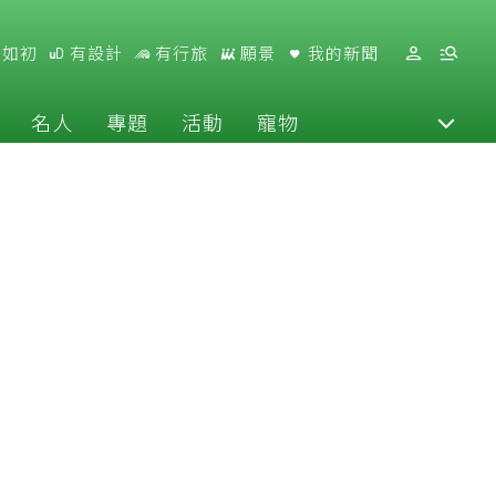
好如初
有設計
有行旅
願景
我的新聞
名人
專題
活動
寵物