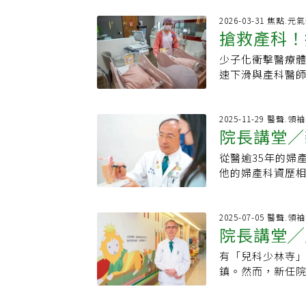
搬回新竹娘家。
與安心，後來總
家看見冰箱裡整
2026-03-31 焦點.元
一句『別擔心，
搶救產科！
從國中起穩定在前
伴她走過人生重
他的外婆。郭信宏
少子化衝擊醫療
萬名新生兒。每
速下滑與產科醫
時一去就待上3天
達現行三倍，另
家長大，身邊圍
昨天首屆「護理
課上，他寫下夢
兒數逐年下降，
2025-11-29 醫聲.領
的紙，上頭還有
院長講堂／
科服務量大幅萎
害羞」。手術最
齡較高，高風險
婦產部，從住院醫
從醫逾35年的婦
身作則
興趣缺缺。為此
術的研發基地，
他的婦產科資歷
全面提高約百分
是切除，而是怎
術台上創下救命
大出血等高難度
察一次就能指出
往哪裡去」的馬偕
察費用，整體預
本，發明「KBO
院服務，2002
2025-07-05 醫聲.領
資源不足地區，
院長講堂╱
帶控制出血的技術
中才開始認真念
區域，若僅剩一
縮短。回憶手術
歡打壘球、網球
「燈塔型醫院」
有「兒科少林寺
照護鏈
經痛的患者跑遍
鍊了體魄，也磨
以屏東恆春地區
鎮。然而，新任
以切乾淨的肌腺
「手巧」，對需
需醫師全天待命
境？恰好相反。
讓他更堅定走微
台北馬偕醫院實
一旦產科撤離，
任院長後，將推