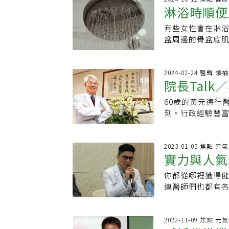
優良傳統，也維持
期刊論文者，如果
查及治療、生殖
淋浴時順便
助下，男性癌友可
位化名「佐佐木女
治平希望此舉能
都是台灣醫學系
期障礙、腹腔鏡手
需花約兩周的時
歲時進入更年期
楚自己的興趣，
院實習。至於已
有些女性會在淋
警告千萬別
醫院醫療服務審查
續癌症治療計畫
38歲那年認識比
備好才生」。陳治
說，通過國考者
盆周邊的骨盆底
歷：國立交通大
異。曾有名罹患乳
在很幸福的狀態
都很低。高齡生
過，醫院是否要
聲，就會產生「要上
症生殖醫學碩士、
來的28顆卵，在
診。剛開始夫妻
尿病、高血壓、
格，醫院就會聘雇
科醫生艾瑪（Emm
教育研究部主任
蒙過度變化，最
好啦，放輕鬆！
會安排出國旅遊
所的波波醫發生
10年，她在Ti
2024-02-24 醫聲.領
醫院婦產科部主
卵費用高成阻礙
經沒來時，我會
法喝」。陳治平年
院長Tal
到診所任職的醫
積29.5萬次瀏
出，高達七成癌
晚，不規則的情況
院副院長學歷：
師，入職門檻本
這樣可以省下沖
過生育保存的概
不孕症的診所。 
60歲的黃元德行
咖啡，餐餐
學院醫學系學士
外科診所，也屢
的是會破壞骨盆
驗，在告知生育
檢查之後，醫生
刻。行政經驗豐
任、馬偕醫院高
部討論以「特管
帶」，支撐和控
精。凍精卵可申請
這對當時的佐佐木
「問題不大」。因
長給病人的一句
達到一定的訓練
會減弱骨盆底肌
要原因是罹癌當
果斷離婚佐佐木
醫院院長，透過
賜。」適婚適齡
規模愈開愈大，
所。艾瑪說，第
此，部分地方政府
何不適，因此沒
帶來新氣象。養生
2023-01-05 焦點.元
宗說「這才是最
何東西到陰道，
40歲（含）患有
實力與人氣
反應。「什麼？
過大自然森呼吸
國執業，他們同
東西不但不能治
合作的醫療院所施
嘛！」當時丈夫
主要是到車程一
因為是來自台灣
先諮詢過醫生。 @obmdmom This ones for my not pregnant friends #obgyn
你都從哪裡獲得
讚！
過，黃馨慧也提
事，但她表示當
遠，改為走路、
度，應通盤檢視
#womenshealth #b
連醫師們也都有
復而不做生育保存
覺。看到丈夫的
麼，採「走動管
original sound - Emma Jea
網紅醫生，本身
1.5ng/mL
三年後進入分居
讓他有精神應付
有症狀不就醫，
閱，就能得到正
0.2ng/mL
遠無法想像或理
體質，他也少碰蛋
生見過、聽過、
《元氣網》整理2
2022-11-09 焦點.元
青春期前或癌症
為自己可以生孩
都要採買青菜。接