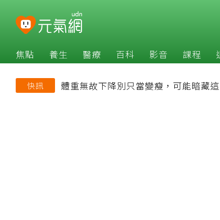
焦點
養生
醫療
百科
影音
課程
體重無故下降別只當變瘦，可能暗藏這
快訊