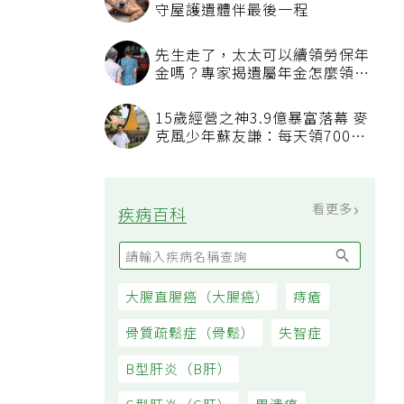
看更多
最新文章
開始健忘別輕忽！ 40歲起就該
防失智 2成國人帶有阿茲海默症
相關基因
清大揭開細胞的雙層開關機制 登
國際期刊「PNAS」
非基改一定比較健康？營養師解
析基改食品安全性與常見迷思