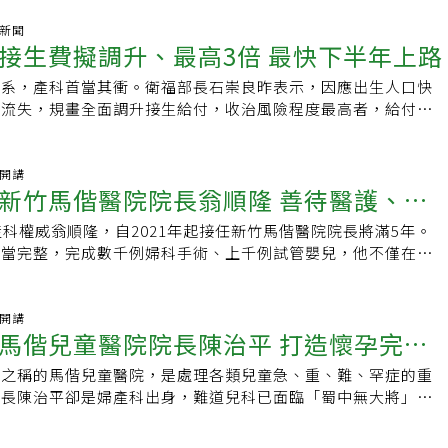
他記得母親在昏黃燈光下對帳時愁眉不展的神情，也記得去親戚
算順利聽見寶寶心跳。「謝謝你在我最擔心害怕的時候，給了我
排牛奶，眼神滿是羨慕。早熟的他很快開始思考未來，他的成績
氣新聞
我在』」這名媽媽強調，這句話她一直沒有忘記，感謝王醫師陪
接生費擬調升、最高3倍 最快下半年上路
5名，高中時他已經篤定要當婦產科醫師。這個決定的起點，是
要階段。
的外婆是新竹地方耆老，於1956年開設助產所，30年間接生近
體系，產科首當其衝。衛福部長石崇良昨表示，因應出生人口快
當深夜接到電話，她就獨自騎著腳踏車、頂著一盞小燈上山，有
師流失，規畫全面調升接生給付，收治風險程度最高者，給付可
。從小聽著這些故事長大，奉獻的精神在心裡扎了根，加上在娘
搭配偏鄉保障機制，穩住產科量能，預計最快今年下半年上路。
繞的是阿姨們，照顧女性對他而言再自然不過。在高中職涯探索
友善醫院職場典範認證」頒獎典禮，石崇良受訪指出，台灣新生
想，「當個全台灣最出色的婦產科醫師。」兩年前翻出那張泛黃
以往每年出生人數約在十五萬至廿萬人，去年僅剩十萬多人，產
袖開講
「不放棄」、「認真奮鬥」幾個稚氣的字，他笑說「現在看真是
新竹馬偕醫院院長翁順隆 善待醫護、以
縮，部分診所、醫院相繼停辦接生業務。此外，目前產婦平均年
難點是精準縫合台北醫學大學畢業後，郭信宏進入林口長庚醫院
妊娠比率增加，產科醫療壓力及風險不減反增，讓年輕世代醫師
師一路到總醫師，2015年升任主治醫師。這個科別等同微創手
產科權威翁順隆，自2021年起接任新竹馬偕醫院院長將滿5年。
，衛福部提出三層級調整方案。首先，一般自然產與剖腹產給付
他在其中找到最擅長的領域，也就是「縫合」。「手術最難的不
相當完整，完成數千例婦科手術、上千例試管嬰兒，他不僅在手
之五十；若屬高風險孕產婦，給付提高至二倍；前置胎盤、產後
麼把彈開的組織精準縫回去。」他將縫合拆解成數十個步驟，觀
奇蹟，更主張醫院資源應投入偏鄉醫療，實踐「哪裡有需要，就
重症個案，則提高至三倍。另將同步調整高風險孕婦住院期間診
學員哪個環節有問題。郭信宏還以妻子懷孕時的腹部尺寸為藍
精神。曾打6年少棒 至今熱愛運動翁順隆1990年至台北馬偕醫
算估計將增加逾十億元，以專款投入產科領域。至於偏鄉與醫療
X」模擬訓練箱，能相容各種套管打法；也發表微創手術中以止血
年轉至新竹馬偕醫院服務迄今。他年幼時曾打了六年少棒，直到初
袖開講
石崇良說，將推出配套措施，初步規畫盤點全國五十一個醫療次
馬偕兒童醫院院長陳治平 打造懷孕完整
，數據顯示能減少3成出血量、多切除1倍腫瘤，手術時間顯著
書，之後考上台北醫學大學醫學系，依然保持對運動的熱愛，喜
至二家產科醫療機構，即使提高給付仍難以維持營運，將比照
台上最難忘的時刻，郭信宏說，當主治醫師第二年時，一位長年
、羽毛球等運動，他將運動與挑戰視為重要的紓壓方式。運動鍛
模式，提供額外保障款，確保基本接生服務。台灣婦產科醫學會
」之稱的馬偕兒童醫院，是處理各類兒童急、重、難、罕症的重
各大醫院，都被建議切除子宮，但他超音波一掃，判斷患者是可
練出他面對挑戰的堅毅心志。大學期間，翁順隆發現自己天生
為例，當地一年新生兒僅約三、四十人，平均每月不到四例，仍
院長陳治平卻是婦產科出身，難道兒科已面臨「蜀中無大將」窘
瘤，採微創手術完整移除、縫合好，症狀便可全數改善，這經驗
要動手操作的外科手術特別感興趣，因此立志成為外科醫師。在
。若給付不足，醫院難以負擔人事成本，醫師也不願長期留任，
陳治平長期投入母胎醫學，在高危險妊娠上常與小兒科合作，接
創婦科這條路。最緊張一刀替妻子剖腹最讓他緊張的一台刀，對
習期間，他表現優異，當時婦產科競爭激烈，他憑藉著實力與對
當地孕婦須遠赴百公里外就醫，緊急狀況恐難以應對。「偏鄉若
動孕婦產前與新生兒產後更緊密的合作，讓疾病得以及早發現準