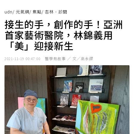
udn
/
元氣網
/
焦點
/
杏林．診間
接生的手，創作的手！亞洲
首家藝術醫院，林錦義用
「美」迎接新生
醫學有故事 ／ 文／高永謀
2021-11-19 00:47:00