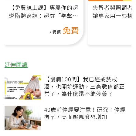
【免費線上課】專屬你的超
失智者與照顧者
燃脂體育課：超夯「拳擊有
讓專家用一根棍
氧」高壓族在家釋放壓力無
何逆轉退化大腦
免費
負擔
課）
特價
延伸閱讀
【慢病100問】我已經戒菸戒
酒，也開始運動，三高數值都正
常了，為什麼還不能停藥？
40歲前停經要注意！研究：停經
愈早，高血壓風險恐增加