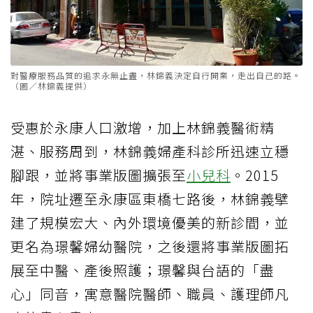
對醫療服務品質的追求永無止盡，林錦義決定自行開業，走出自己的路。
（圖／林錦義提供）
受惠於永康人口激增，加上林錦義醫術精
湛、服務周到，林錦義婦產科診所迅速立穩
腳跟，並將事業版圖擴張至
小兒科
。2015
年，院址遷至永康區東橋七路後，林錦義擘
建了規模宏大、內外環境優美的新診間，並
更名為璟馨婦幼醫院，之後還將事業版圖拓
展至中醫、產後照護；璟馨與台語的「盡
心」同音，寓意醫院醫師、職員、護理師凡