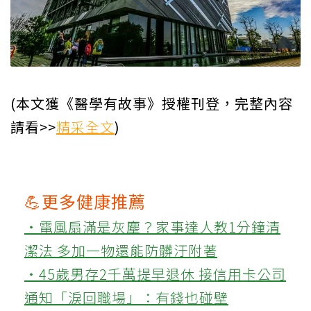
(本文獲《醫學有故事》授權刊登，完整內容
請看>>
精采全文
)
💪更多健康推薦
‧電風扇滿是灰塵？家事達人教1分鐘清
潔法 多加一物還能防髒汙附著
‧45歲男存2千萬提早退休 接信用卡公司
通知「淚回職場」：有錢也碰壁