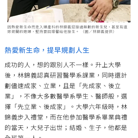
因熱愛新生命而走入婦產科的林錦義迎接過無數的新生兒，甚至有遠
嫁荷蘭的媳婦，堅持要回璟馨給他接生。 （圖／林錦義提供）
熱愛新生命，提早規劃人生
成功的人，想的跟別人不一樣。升上大學
後，林錦義認真研習醫學系課業，同時還計
劃儘速成家、立業，且是「先成家、後立
業」，不像大多數醫學系學生、醫師般，選
擇「先立業、後成家」。大學六年級時，林
錦義步入禮堂，而在他參加醫學系畢業典禮
的當天，大兒子出世；結婚、生子，他都是
全班第一人。