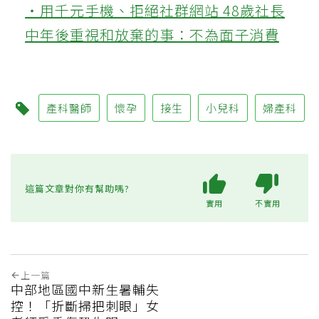
‧用千元手機、拒絕社群網站 48歲社長
中年後重視和放棄的事：不為面子消費
產科醫師
懷孕
接生
小兒科
婦產科
這篇文章對你有幫助嗎?
實用
不實用
上一篇
中部地區國中新生暑輔失
控！「折斷掃把刺眼」女