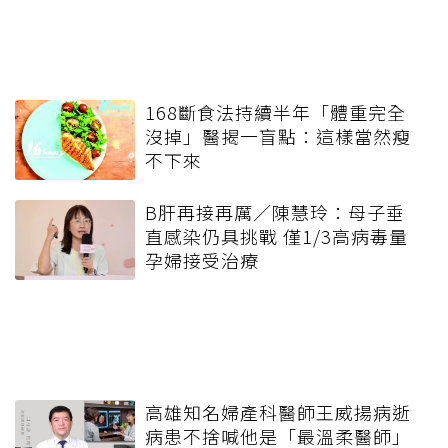
168斷食法持續半年「體重完全
沒掉」醫揭一盲點：這樣當然瘦
不下來
B肝再接再厲／陳慧玲：母子垂
直感染仍具挑戰 僅1/3高病毒量
孕婦接受治療
高雄知名婦產科醫師王威揚病逝
病患不捨喊他是「最溫柔醫師」