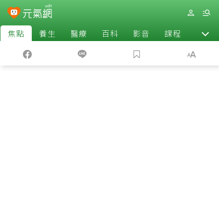
焦點
養生
醫療
百科
影音
課程
退休