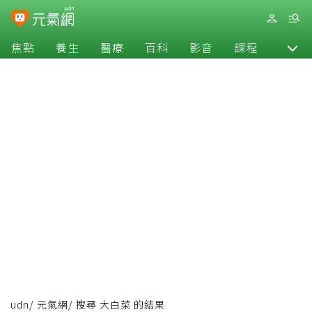
焦點
養生
醫療
百科
影音
課程
退休
udn
/
元氣網
/
搜尋 大白菜 的結果