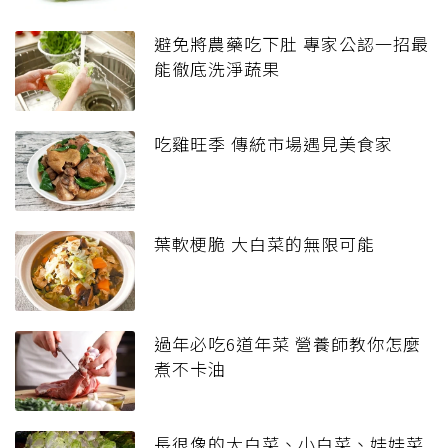
避免將農藥吃下肚 專家公認一招最
能徹底洗淨蔬果
吃雞旺季 傳統市場遇見美食家
葉軟梗脆 大白菜的無限可能
過年必吃6道年菜 營養師教你怎麼
煮不卡油
長很像的大白菜、小白菜、娃娃菜