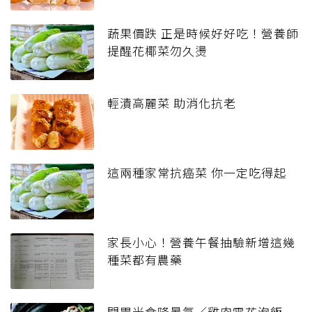
蔬果價跌 正是時候好好吃！營養師
提醒花椰菜勿久燙
輕漬高麗菜 助消化抗老
這兩種家常抗癌菜 你一定吃得起
家長小心！營養午餐抽驗新增這幾
種菜都有農藥
開胃米食降暑氣／雞肉雪花泡飯