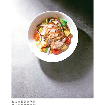
韓式馬鈴薯燉肋排