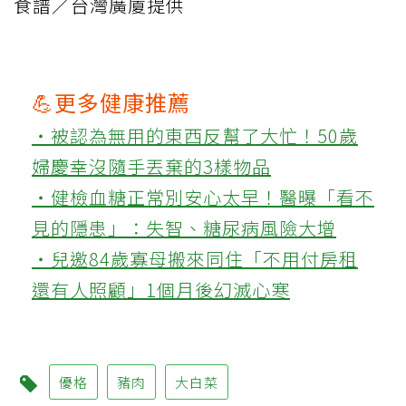
食譜／台灣廣廈提供
💪更多健康推薦
‧被認為無用的東西反幫了大忙！50歲
婦慶幸沒隨手丟棄的3樣物品
‧健檢血糖正常別安心太早！醫曝「看不
見的隱患」：失智、糖尿病風險大增
‧兒邀84歲寡母搬來同住「不用付房租
還有人照顧」1個月後幻滅心寒
優格
豬肉
大白菜