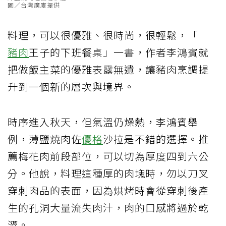
圖／台灣廣廈提供
料理，可以很優雅、很時尚，很輕鬆，「
豬肉
王子的下班餐桌」一書，作者李鴻賓就
把做飯主菜的優雅表露無遺，讓豬肉烹調提
升到一個新的層次與境界。
時序進入秋天，但氣溫仍燥熱，李鴻賓舉
例，薄鹽燒肉佐
優格
沙拉是不錯的選擇。推
薦梅花肉前段部位，可以切為厚度四到六公
分。他說，料理這種厚的肉塊時，勿以刀叉
穿刺肉品的表面，因為烘烤時會從穿刺後產
生的孔洞大量流失肉汁，肉的口感將過於乾
澀。