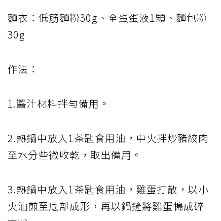
麵衣：低筋麵粉30g、全蛋蛋液1顆、麵包粉
30g
作法：
1.醬汁材料拌勻備用。
2.熱鍋中放入1茶匙食用油，中火拌炒豬絞肉
至水分些微收乾，取出備用。
3.熱鍋中放入1茶匙食用油，雞蛋打散，以小
火油煎至底部成形，再以鍋鏟將雞蛋搗成碎