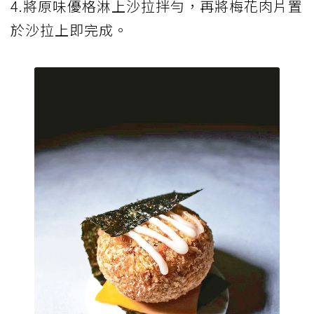
4.將原味優格淋上沙拉拌勻，再將梅花肉片置
於沙拉上即完成。