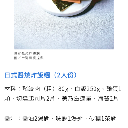
日式醬燒炸飯糰
圖／台灣廣廈提供
日式醬燒炸飯糰（2人份）
材料：豬絞肉（粗）80g、白飯250g、雞蛋1
顆、切達起司片2片、美乃滋適量、海苔2片
醬汁：醬油2湯匙、味醂1湯匙、砂糖1茶匙