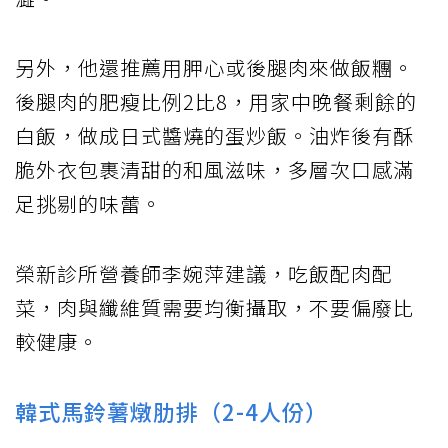
另外，他還推薦用胛心或後腿肉來做飯糰。
後腿肉的肥瘦比例2比8，用家中晚餐剩餘的
白飯，做成日式醬燒的蛋炒飯。油炸後有酥
脆外衣包裹清甜的和風滋味，多層次口感滿
足挑剔的味蕾。
榮新診所營養師李婉萍建議，吃飯配肉配
菜，肉與纖維質需要均衡攝取，不要偏廢比
較健康。
韓式馬鈴薯燉肋排（2-4人份）