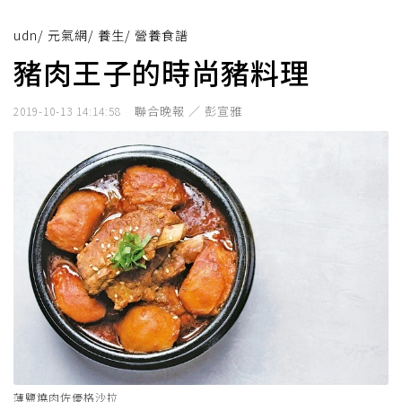
udn
/
元氣網
/
養生
/
營養食譜
豬肉王子的時尚豬料理
聯合晚報 ／ 彭宣雅
2019-10-13 14:14:58
薄鹽燒肉佐優格沙拉