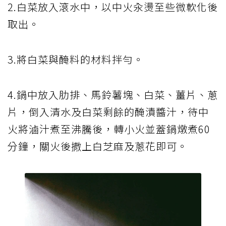
2.白菜放入滾水中，以中火汆燙至些微軟化後
取出。
3.將白菜與醃料的材料拌勻。
4.鍋中放入肋排、馬鈴薯塊、白菜、薑片、蔥
片，倒入清水及白菜剩餘的醃漬醬汁，待中
火將滷汁煮至沸騰後，轉小火並蓋鍋燉煮60
分鐘，關火後撒上白芝麻及蔥花即可。