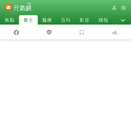
焦點
養生
醫療
百科
影音
課程
退休