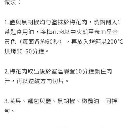
做法：
1.鹽與黑胡椒均勻塗抹於梅花肉，熱鍋倒入1
茶匙食用油，將梅花肉以中火煎至表面呈金
黃色（每面各約60秒），再放入烤箱以200℃
烘烤50-60分鐘。
2.梅花肉取出後於室溫靜置10分鐘鎖住肉
汁，再以逆紋方向切片。
3.蔬果、麵包與鹽、黑胡椒、橄欖油一同拌
勻。