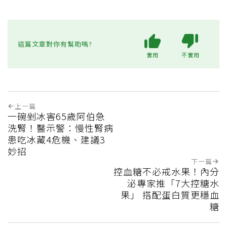
這篇文章對你有幫助嗎?
實用
不實用
上一篇
一碗剉冰害65歲阿伯急
洗腎！醫示警：慢性腎病
患吃冰藏4危機、建議3
妙招
下一篇
控血糖不必戒水果！內分
泌專家推「7大控糖水
果」 搭配蛋白質更穩血
糖