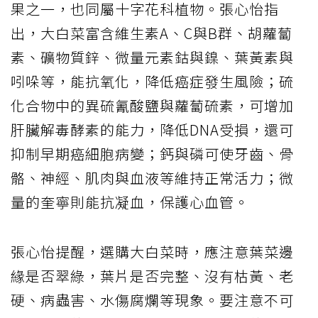
果之一，也同屬十字花科植物。張心怡指
出，大白菜富含維生素A、C與B群、胡蘿蔔
素、礦物質鋅、微量元素鈷與鎳、葉黃素與
吲哚等，能抗氧化，降低癌症發生風險；硫
化合物中的異硫氰酸鹽與蘿蔔硫素，可增加
肝臟解毒酵素的能力，降低DNA受損，還可
抑制早期癌細胞病變；鈣與磷可使牙齒、骨
骼、神經、肌肉與血液等維持正常活力；微
量的奎寧則能抗凝血，保護心血管。
張心怡提醒，選購大白菜時，應注意葉菜邊
緣是否翠綠，葉片是否完整、沒有枯黃、老
硬、病蟲害、水傷腐爛等現象。要注意不可