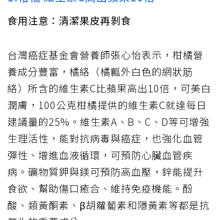
食用注意：清潔果皮再剝食
台灣癌症基金會營養師張心怡表示，柑橘營
養成分豐富，橘絡（橘瓤外白色的網狀筋
絡）所含的維生素C比蘋果高出10倍，可美白
潤膚，100公克柑橘提供的維生素C就達每日
建議量的25%。維生素A、B、C、D等可增強
生理活性，能對抗病毒與癌症，也強化血管
彈性、增進血液循環，可預防心臟血管疾
病。礦物質鉀與鎂可預防高血壓，鋅能提升
食欲、幫助傷口癒合、維持免疫機能。酚
酸、類黃酮素、β胡蘿蔔素和隱黃素等都是抗