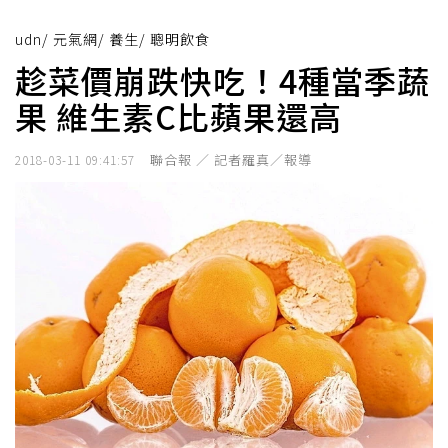
udn
/
元氣網
/
養生
/
聰明飲食
趁菜價崩跌快吃！4種當季蔬
果 維生素C比蘋果還高
聯合報 ／ 記者羅真／報導
2018-03-11 09:41:57