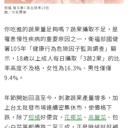
柑橘 維生素C高出蘋果10倍
圖／元氣周報
你吃進的蔬果量足夠嗎？蔬果攝取不足，是
罹患慢性疾病的重要原因之一，衛福部國健
署105年「健康行為危險因子監測調查」顯
示，18歲以上成人每日攝取「3蔬2果」的比
率高度不及格，女性為16.3%、男性僅僅
9.4%。
年節開始回溫至今，刺激蔬果產量增多，加
上台北批發市場連續密集休市，使價格下
跌，除了
柑橘
好便宜，
花椰菜
、
高麗菜
、包
心白菜等都價跌二至三成，正是時候好好補