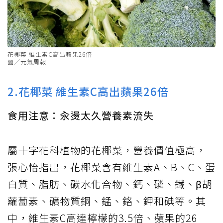
花椰菜 維生素C高出蘋果26倍
圖／元氣周報
2.花椰菜 維生素C高出蘋果26倍
食用注意：汆燙太久營養素流失
屬十字花科植物的花椰菜，營養價值極高，
張心怡指出，花椰菜含有維生素A、B、C、蛋
白質、脂肪、碳水化合物、鈣、磷、鐵、β胡
蘿蔔素、礦物質銅、錳、鉻、鉀和碘等。其
中，維生素C高達檸檬的3.5倍、蘋果的26