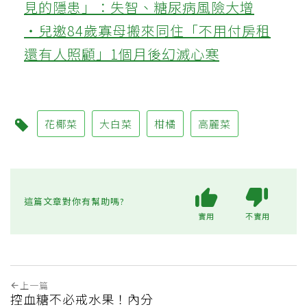
見的隱患」：失智、糖尿病風險大增
‧兒邀84歲寡母搬來同住「不用付房租
還有人照顧」1個月後幻滅心寒
花椰菜
大白菜
柑橘
高麗菜
這篇文章對你有幫助嗎?
實用
不實用
上一篇
控血糖不必戒水果！內分