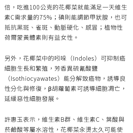
倍，吃進100公克的花椰菜就能滿足一天維生
素C需求量的75%；碘則能調節甲狀腺，也可
抵抗黑斑、雀斑、動脈硬化、感冒；植物性
荷爾蒙黃體素則有益女性。
另外，花椰菜中的吲哚（Indoles）可抑制癌
細胞生長和繁殖，芳香異硫氰酸鹽
（Isothiocyawates）能分解致癌物，誘導良
性分化與修復，β胡蘿蔔素可誘導細胞凋亡，
延緩惡性細胞發展。
許惠玉表示，維生素B群、維生素C、葉酸與
菸鹼酸等屬水溶性，花椰菜汆燙太久可能使