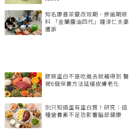
知名康普茶竄改效期、摻逾期原
料 「金蘭醬油四代」鍾淳仁夫妻
遭訴
膠原蛋白不是吃進去就補得到 醫
揭6個保養方法延緩皮膚老化
別只知道蛋有蛋白質！研究：這
種營養素不足恐影響腦部健康