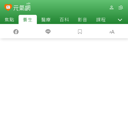
焦點
養生
醫療
百科
影音
課程
退休