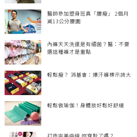
醫師參加塑身班真「腰瘦」 2個月
減13公分腰圍
內褲天天洗還是有細菌？醫：不要
選這種褲才是重點
輕鬆瘦？ 消基會：爆汗褲標示誇大
輕鬆做瑜伽！身體放好鬆好舒緩
打造完美曲線 妳穿對了嗎？