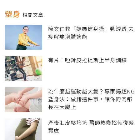
塑身
相關文章
簡文仁教「媽媽健身操」動透透 去
痠解痛增體適能
有片！啞鈴皮拉提斯上半身訓練
為什麼越運動越大隻？專家揭超NG
塑身法：做錯這件事，讓你的肉都
長在大腿上
產後肚皮鬆垮垮 醫師教幾招恢復緊
實度