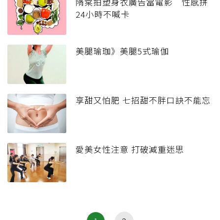
隋棠拍塑身衣廣告當電影 性感拼
24小時不喊卡
美腿瑜珈》美腿5式瑜伽
享甜又怕肥 七招甜不胖口訣不能忘
愛美女性注意 打破減重迷思