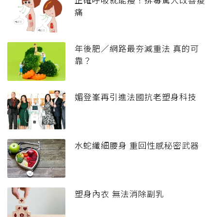
痛
年後肥／網路最夯減重法 真的可
靠？
媚登峯再引進法國抗老塑身科技
水蛇纖細腰身 重回性感秘密武器
塑身內衣 無法消除副乳