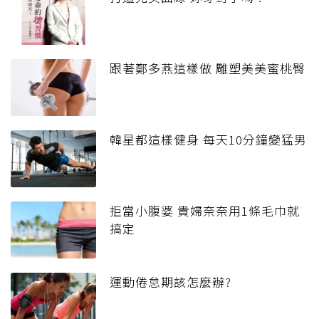
跟著鄭多燕這樣做 雕塑美美蜜桃臀
韓星都這樣健身 每天10分鐘變猛男
拒當小腹婆 貴婦奈奈用1條毛巾就
搞定
運動倦怠期該怎麼辦?