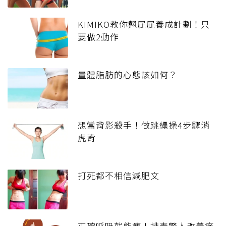
KIMIKO教你翹屁屁養成計劃！只
要做2動作
量體脂肪的心態該如何？
想當背影殺手！做跳繩操4步驟消
虎背
打死都不相信減肥文
正確呼吸就能瘦！排毒驚人改善痠