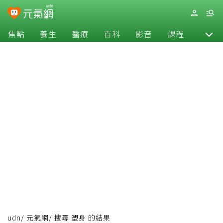
焦點
養生
醫療
百科
影音
課程
退休
udn
/
元氣網
/
搜尋 塑身 的結果