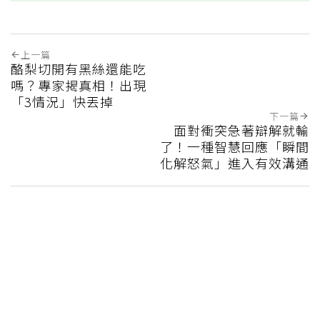
上一篇
酪梨切開有黑絲還能吃
嗎？專家揭真相！出現
「3情況」快丟掉
下一篇
面對衝突急著辯解就輸
了！一種智慧回應「瞬間
化解怒氣」進入有效溝通