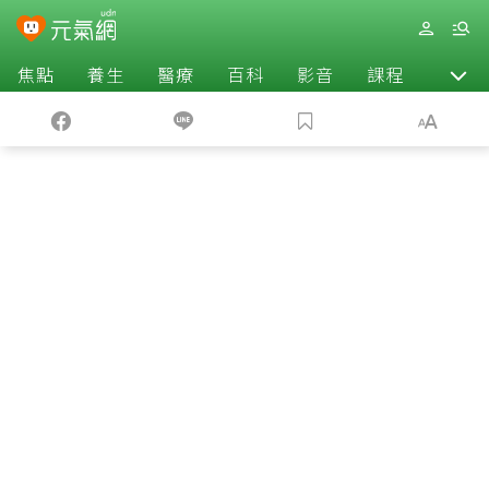
焦點
養生
醫療
百科
影音
課程
退休