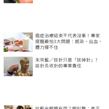
癌症治療結束不代表沒事！專家
提醒最怕3大問題：感染、出血、
體力撐不住
朱宗藍／拔針只是「拔掉針」?
談針灸收針的專業責任
抗藍光眼鏡有用？眼科醫：真正