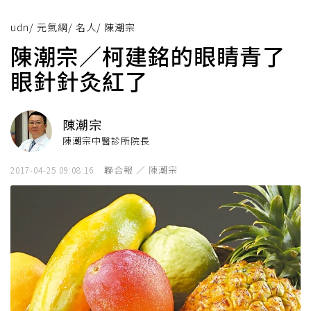
udn
/
元氣網
/
名人
/
陳潮宗
陳潮宗／柯建銘的眼睛青了
眼針針灸紅了
陳潮宗
陳潮宗中醫診所院長
聯合報 ／ 陳潮宗
2017-04-25 09:08:16