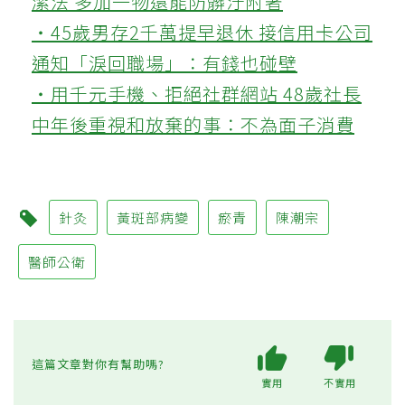
潔法 多加一物還能防髒汙附著
‧45歲男存2千萬提早退休 接信用卡公司
通知「淚回職場」：有錢也碰壁
‧用千元手機、拒絕社群網站 48歲社長
中年後重視和放棄的事：不為面子消費
針灸
黃斑部病變
瘀青
陳潮宗
醫師公衛
這篇文章對你有幫助嗎?
實用
不實用