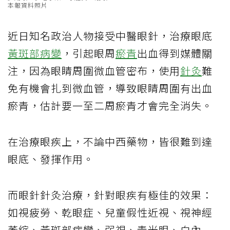
本報資料照片
近日知名政治人物接受中醫眼針，治療眼底
黃斑部病變
，引起眼周
瘀青
出血得到媒體關
注，因為眼睛周圍微血管密布，使用
針灸
難
免有機會扎到微血管，導致眼睛周圍有出血
瘀青，估計要一至二周瘀青才會完全消失。
在治療眼疾上，不論中西藥物，皆很難到達
眼底、發揮作用。
而眼針針灸治療，針對眼疾有極佳的效果：
如視疲勞、乾眼症、兒童假性近視、視神經
萎縮、黃斑部病變、弱視、青光眼、白內