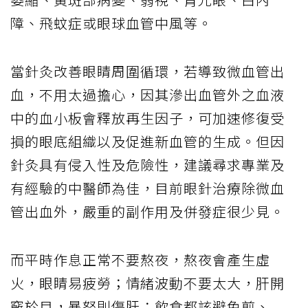
障、飛蚊症或眼球血管中風等。
當針灸改善眼睛周圍循環，若導致微血管出
血，不用太過擔心，因其滲出血管外之血液
中的血小板會釋放再生因子，可加速修復受
損的眼底組織以及促進新血管的生成。但因
針灸具有侵入性及危險性，建議尋求專業及
有經驗的中醫師為佳，目前眼針治療除微血
管出血外，嚴重的副作用及併發症很少見。
而平時作息正常不要熬夜，熬夜會產生虛
火，眼睛易疲勞；情緒波動不要太大，肝開
竅於目，暴怒則傷肝；飲食都該避免煎、