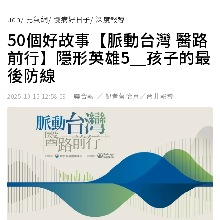
udn
/
元氣網
/
慢病好日子
/
深度報導
50個好故事【脈動台灣 醫路
前行】隱形英雄5＿孩子的最
後防線
聯合報 ／ 記者蔡怡真／台北報導
2025-10-15 12:58:09