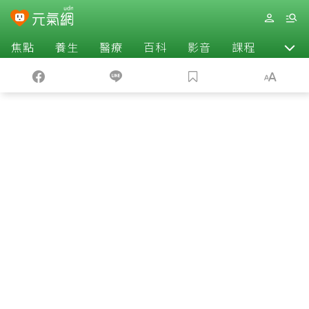
焦點
養生
醫療
百科
影音
課程
退休