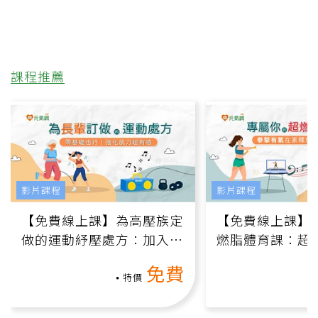
課程推薦
影片課程
影片課程
【免費線上課】為高壓族定
【免費線上課】
做的運動紓壓處方：加入行
燃脂體育課：超
動、增肌、互動元素，0基
氧」高壓族在家
免費
礎也能做！
負擔
特價