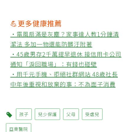
💪更多健康推薦
‧電風扇滿是灰塵？家事達人教1分鐘清
潔法 多加一物還能防髒汙附著
‧45歲男存2千萬提早退休 接信用卡公司
通知「淚回職場」：有錢也碰壁
‧用千元手機、拒絕社群網站 48歲社長
中年後重視和放棄的事：不為面子消費
孩子
兒少保護
父母
受虐兒
亞東醫院