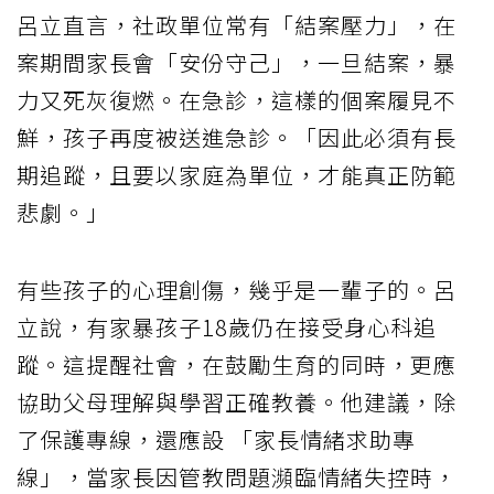
呂立直言，社政單位常有「結案壓力」，在
案期間家長會「安份守己」，一旦結案，暴
力又死灰復燃。在急診，這樣的個案履見不
鮮，孩子再度被送進急診。「因此必須有長
期追蹤，且要以家庭為單位，才能真正防範
悲劇。」
有些孩子的心理創傷，幾乎是一輩子的。呂
立說，有家暴孩子18歲仍在接受身心科追
蹤。這提醒社會，在鼓勵生育的同時，更應
協助父母理解與學習正確教養。他建議，除
了保護專線，還應設 「家長情緒求助專
線」，當家長因管教問題瀕臨情緒失控時，