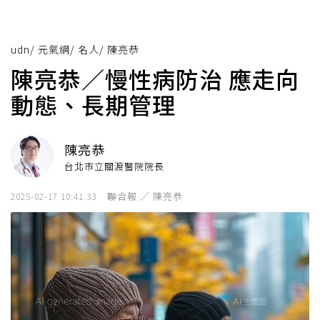
udn
/
元氣網
/
名人
/
陳亮恭
陳亮恭／慢性病防治​ 應走向
動態、長期管理
陳亮恭
台北市立關渡醫院院長
聯合報 ／ 陳亮恭
2025-02-17 10:41:33