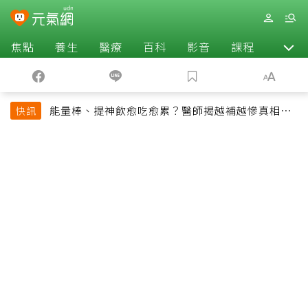
焦點
養生
醫療
百科
影音
課程
退休
能量棒、提神飲愈吃愈累？醫師揭越補越慘真相：
快訊
恐欠下疲勞債