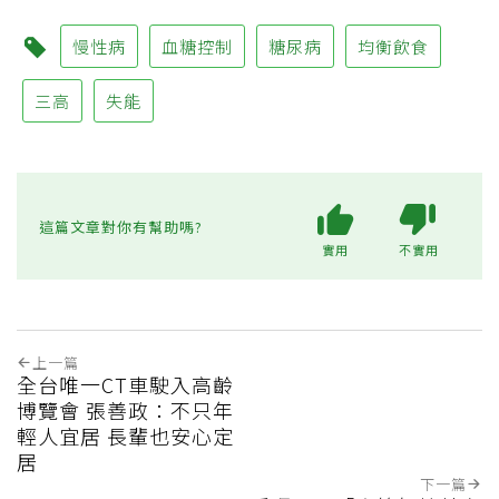
慢性病
血糖控制
糖尿病
均衡飲食
三高
失能
這篇文章對你有幫助嗎?
實用
不實用
上一篇
全台唯一CT車駛入高齡
博覽會 張善政：不只年
輕人宜居 長輩也安心定
居
下一篇