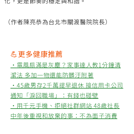
化，更是節奏的穩定與和諧。
（作者陳亮恭為台北市關渡醫院院長）
💪更多健康推薦
‧電風扇滿是灰塵？家事達人教1分鐘清
潔法 多加一物還能防髒汙附著
‧45歲男存2千萬提早退休 接信用卡公司
通知「淚回職場」：有錢也碰壁
‧用千元手機、拒絕社群網站 48歲社長
中年後重視和放棄的事：不為面子消費