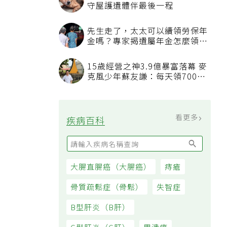
看更多
最新文章
我已經戒菸戒酒，也開始運動，
三高數值都正常了，為什麼還不
能停藥？
吃飯喝水能減重？「喝水黃金時
間點」曝，喝錯時機反而吃更多
通膨壓力未減 7月物價CPI年增
率2.54% 連三個月破警戒線