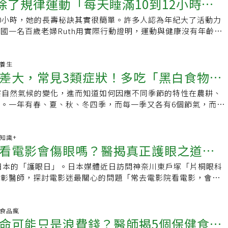
非常好，對未來充滿信心。
奶除了規律運動「每天睡滿10到12小時」
發炎反應，對於維持肌膚健康、延緩老化同樣具有加分效果。專
鬆風險。當骨骼支撐力下降，關節更容易受傷。少用鹽與加工調
分。
包括休息、社群支持與自我調適，運動應以感覺良好為動力，而
蔬菜仍是均衡飲食的重要一環，苦味食物不需一次吃很多，重點
香料提味。2.高糖飲食：讓關節加速老化甜點、含糖飲料會累
，休息日也有助於心理健康，避免運動焦慮和倦怠感。3. 用蜂
0小時，她的長壽秘訣其實很簡單。許多人認為年紀大了活動力
訣
續」。對於想控制體重或穩定血糖的人來說，嘗試把苦瓜等苦味
」，讓關節細胞提早老化。建議以水果或少量蜂蜜取代，減少對
專家凱奧德（Stephanie Kayode）指出，蜂蜜含的重質花
國一名百歲老婦Ruth用實際行動證明，運動與健康沒有年齡上
食，或許能成為不靠極端節食的健康新選擇。
過量酒精：骨質密度的隱形威脅長期飲酒會干擾鈣質與維生素D吸
症，而花粉症主要由草木輕質花粉引起。正確做法應使用抗組織
0歲，她依舊保持每週三次的運動習慣，精神奕奕，生活自理。
度下降。對有關節炎傾向的人，更可能加速退化。放鬆時可改喝
劑，而非依賴蜂蜜療法。她還提醒，市售蜂蜜的來源與品質也可
en&#039;s Health》，她和78歲的女兒會一起到健身房，但兩
。4.油炸與高脂食物：重量直接壓在膝蓋上炸雞、肥肉不僅提
建議自行實驗。4. 過度病理化自己創傷心理諮商師凱利
。「我們都有自己的訓練計畫，」她笑說。她的例行運動包含：
老養生
讓體重快速上升。每多1公斤，膝蓋就要多承受4倍壓力。改選
差大，常見3類症狀！多吃「黑白食物」
elley）提醒，過度分析每個想法與情緒會讓人覺得自己有「問題」，
（約3英里），休息5分鐘；再騎30分鐘，休息5分鐘；步行1.4英
，補充健康脂肪。5.加工食品：發炎狀態的加速器香腸、火
專注在自我同理、正念與放慢腳步，比不斷「修正自己」更有助
里），並持續挑戰更長距離。若天氣不佳或無法出門，Ruth也不會
麵等，含有反式脂肪與人工添加物，會讓身體維持慢性發炎狀
察自然氣候的變化，進而知道如何因應不同季節的特性在農耕、
補充，將焦點放在支持自己成長的行為上，有助於建立正面自我
家中進行「室內步行訓練」：「我家從這頭走到那頭要170步，
損。建議以原型食物為主。關節退化不是突然發生，而是長年累
。一年有春、夏、秋、冬四季，而每一季又各有6個節氣，而秋
富含高蛋白的食物都吃西蒙斯提醒，過度追求攝取蛋白質不等於健
6,800步，大約3.2英里。」退休後，她曾每天步行4英里，直到
到膝蓋咔咔響、上下樓梯痠痛，才想到要保養。從現在開始，減
氣就是霜降，從名字來看，就代表著天氣溫度下降、開始降霜、
水化合物、脂肪、澱粉、纖維與蛋白質，才能真正維持健康。她
換手術後，才改為「短程步行＋飛輪」的結合運動。她笑說，當
酒精、油炸與加工食物，搭配均衡飲食與規律運動，才能把行動
年霜降的日期約落在10月23日前後。霜降就像是一個橋樑，連
攝取可能增加腎臟負擔，因此建議依個人需求調整攝取量。6.
是受丈夫鼓勵：「他常對我說，『妳去走路吧，我來準備晚
文出自「新竹東元綜合醫院骨科主治醫師張耀元」臉書粉絲專頁)
的特性，早晚溫差開始變大，天氣也比較乾燥，許多呼吸道、心
康知識+
謝」的清腸計畫Medical Transformation Center醫師
與均衡飲食，讓身體維持最佳狀態除了運動，Ruth的生活作息
看電影會傷眼嗎？醫揭真正護眼之道：
也開始蠢蠢欲動。霜降常見症狀．呼吸道問題：咳嗽、氣喘、過
aige）表示，果汁或瀉藥清潔會升高血糖並耗盡營養，對肝臟與腸
天晚上9點半上床睡覺，平均睡眠10至12小時。睡前的放鬆儀
管疾病：高血壓、中風、心絞痛．皮膚疾病：皮膚乾癢脫屑、濕
體自身排毒系統運作持續且有效，保持健康日常習慣比跟風清腸
：「我喜歡棒球、籃球和網球，看個一兩個小時就能讓自己放鬆
是日本的「護眼日」。日本媒體近日訪問神奈川東戶塚「片桐眼科
恢復視力
在門診中遇到許多乾咳與皮膚癢的民眾，之前狀況穩定，老毛病
，長期依賴清腸可能干擾腸道菌群平衡，反而損害健康。7. 相
面，她以多蔬果、少加工為原則。早餐通常是吐司、葡萄、藍
喜彰醫師，探討電影迷最關心的問題「常去電影院看電影，會不
際又來打招呼。這是因為秋天的降雨量減少，氣候乾燥，在中醫
康凱利指出，追求永遠年輕或完美身材可能產生不切實際的期
優格。「簡單又健康，讓我一整天都很有精神。」她說。專家建
」焦距負擔小，看電影不會讓眼睛變壞片桐醫師指出，看電影對
，常會導致我們體內的津液耗損，而容易讓口乾舌燥、皮膚乾癢
體畸形認知。健康方式應注重喜悅與自我慈悲，而非控制或消耗
動，但要「漸進、穩定、安全」根據美國國家老化研究院
為兩類：一是造成近視進展，二是光線對眼睛的直接傷害。他解
覆出現，這時候要避免吃太辛辣與容易上火的食物。而早晚溫度
，接受自然老化與自身特質，有助於心理健康與自我肯定。8.
nstitute on Aging）建議，長者若身體狀況允許，每週仍可進行中
物時需要水晶體調節焦距，長時間盯著近距離螢幕，會讓控制焦
保健食品瘋
性較不好的長輩與三高患者更是要注意頭部、頸部、背與雙腳的
法塔提醒，過量纖維會造成腹痛、脹氣與排便不規律。建議攝取
命可能只是浪費錢？醫師揭5個保健食品
150分鐘，像是快走、騎腳踏車、游泳等，同時搭配肌力與平衡
繃，久而久之可能導致近視加深。然而，在電影院裡，由於觀眾
一件薄外套，避免受涼以及讓血管突然強力收縮造成血壓瞬間大