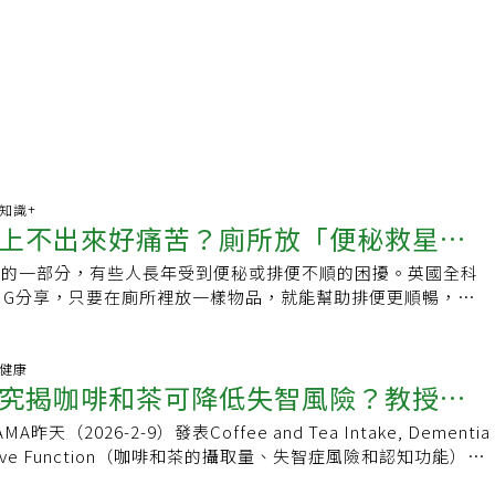
康知識+
上不出來好痛苦？廁所放「便秘救星」
活的一部分，有些人長年受到便秘或排便不順的困擾。英國全科
便
an在IG分享，只要在廁所裡放一樣物品，就能幫助排便更順暢，對
著效果。Khan指出，用力排便會增加痔瘡、肛裂，甚至直腸脫
研究顯示，坐在馬桶上時，若讓膝蓋高於臀部，是最理想的姿
明，若雙腳平放地面坐在馬桶上，身體無法完全放鬆，反而會讓
腦健康
究揭咖啡和茶可降低失智風險？教授用8
時只需在腳下放一個小腳凳或箱子，墊高雙腳，有助於更順暢排
符合自然蹲姿，被認為是如廁時「最有效率」的方式。 在
天（2026-2-9）發表Coffee and Tea Intake, Dementia
ns)MRCGP DCH DRCOG
ognitive Function（咖啡和茶的攝取量、失智症風險和認知功能）。
CE（@doctoramirkhan）分享的貼文Khan表示，這樣可以打開直腸
哈佛大學的營養學系，又是發表在重磅的醫學期刊，所以當然就
容易，模擬自然蹲姿。他曾提過除了這個方法之外，透過調整飲