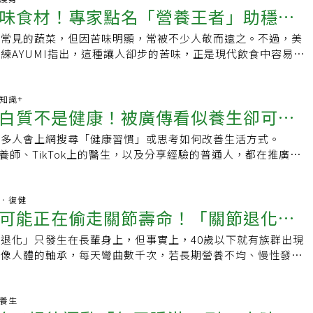
免付費服務電話，建議民眾多加利用。
拉、負重行走等項目。除了以上訓練之外，她平常也喜歡騎自行
壓力，以及幫助產生改善情緒的血清素與幫助睡眠的褪黑激素。
味食材！專家點名「營養王者」助穩血
行另一組為期6週的實驗。這組人每天僅以80克燕麥取代一餐，
，每100公克的營養成分如下，煮熟的毛豆熱量約140大卡，其中
騎80到100公里。2.不需嚴格限制飲食飲食上她不嚴格節食，但
合物的攝入，不如注重碳水化合物的品質，將適量的複合碳水化
結果卻發現，膽固醇下降效果並不明顯。研究人員推測，比起長
、脂肪7.6公克、碳水化合物8.6公克、膳食纖維5公克。而經過水
食材為主，平常吃各種水果和蔬菜、大量的瘦蛋白、全穀物等複
上常見的蔬菜，但因苦味明顯，常被不少人敬而遠之。不過，美
食的一部分。迷思七：蛋白質比碳水化合物更重要蛋白質和碳水
期集中高劑量的「飲食重置法」，可能更能刺激身體代謝改變。
4大卡，其中蛋白質5公克、脂肪0.2公克、碳水化合物15.6公
優質脂肪，最喜歡的食物包括雞蛋、鮭魚、雞肉、紅薯和糙米。
練AYUMI指出，這種讓人卻步的苦味，正是現代飲食中容易缺
產生不同的助益，蛋白質有助於肌肉修復和增強飽足感，而碳水
期進行短期燕麥飲食，可能是一種耐受性高、簡單可行的保健策
5公克。乍看之下，豌豆熱量較低，但營養師提醒，影響減脂效果
，也是美食愛好者，會和伴侶一起探索新的餐廳和麵包店，她從
當重要的味覺刺激。適度攝取苦味食物，有助於食慾管理、腸道
主要能量來源，影響著大腦、神經系統、身體機能的穩定運作，
別適合嘗試？研究特別指出，以下族群可能受益最大：肥胖者、
熱量高低，而是整體營養比例。植物性卻是「完全蛋白質」 毛
吃什麼，生活在於平衡和享受樂趣，在健康的大方向下，偶爾品
糖穩定息息相關。為何「苦味」與減重、血糖有關專家說明，人
含兩者。
糖偏高者、代謝症候群族群、高膽固醇或心血管疾病高風險者。
養師指出，毛豆屬於少數植物性「完全蛋白質」來源，含有人體
不可。3.每天都要做伸展運動因為經常進行訓練，Debbie
是喜好問題，而是身體用來判斷營養與安全性的生理訊號。苦味
康知識+
面臨糖尿病、心臟病與中風風險，更需要透過飲食控制血脂。專
，在植物性飲食中相當難得。這樣的營養特性，讓毛豆在以下幾
白質不是健康！被廣傳看似養生卻可能
視伸展運動，無論是重訓還是有氧，每次訓練完她都會至少進行10
有警示功能，但近年研究發現，人體不僅舌頭，連腸道中也存在
衡飲食，不宜長期極端限制不過，研究也強調，這種「兩天燕麥
，像是能夠提升飽足感，幫助穩定血糖，有助維持肌肉量與基礎
改善關節的靈活性，並放鬆背部、肩部、腿部、胸部和手臂，伸
些受器被刺激時，會影響消化道荷爾蒙分泌，進而調節飽足感與
策略，並非長期只吃單一食物。營養師提醒，若長時間熱量過低
也富含維生素K、葉酸，以及鎂、錳等礦物質，對心血管健康與
許多人會上網搜尋「健康習慣」或思考如何改善生活方式。
個「健康習慣」
身體活動度，還能降低受傷風險。4.將逆境轉化為力量的心態
有助於避免餐後血糖快速上升，也能降低進食過量的風險。苦瓜
，可能造成蛋白質不足、肌肉流失、血糖不穩、代謝下降。因此
有正面幫助。豌豆碳水較高 血糖管理族群要留意相較之下，豌
上的營養師、TikTok上的醫生，以及分享經驗的普通人，都在推廣各
ahy的健身之路並非一帆風順，她經歷過受傷、疾病和沮喪，但這些挑
看在眾多苦味食材中，苦瓜被視為「夏季營養王者」。其低糖、
短期調整方式，但平時仍應維持均衡飲食，搭配蔬菜、水果、優
類，碳水化合物比例明顯高於毛豆。營養師提醒，若本身有血糖
慣或口號。然而，網路資訊良莠不齊，很多健康建議其實帶有潛
強大，面對困境她會迎難而上，並自身情況做出調整。失敗、了
讓它在控制血糖方面表現突出。苦瓜中的苦味成分搭配膳食纖
脂。
在執行低醣飲食，食用豌豆時應特別注意攝取量；若能搭配蛋白
為了吸引點擊。據網站HuffPost採訪的專家指出，近期流行的
都會令人沮喪，但她不會因此放棄，而是將目標設定為「盡我所
進食速度、延長飽足感，讓人不知不覺吃得更少，對正在減重的
同食用，可降低血糖波動幅度。減重期間怎麼選？若單看熱量，
，有不少實際上對身體無益，甚至可能有害。以下為各類醫生、
骨科．復健
範圍內完成比賽」，選擇繼續前進，並坦然面對挫折，當然，還
食慾控制、減少過食苦瓜每100公克約含2.6公克膳食纖維，能
可能正在偷走關節壽命！「關節退化」5
但從「飽足感」、「血糖穩定度」與「蛋白質密度」來看，營養
與專家的分析，提醒讀者辨別真實健康與迷思，並提供更安全的
.將健身融入日常生活人們常問她：「這麼多年以來妳是如何能
，減少餐與餐之間的飢餓感。專家指出，當飽足感維持時間拉
體重控制為目標時，毛豆的整體營養優勢較為明顯。毛豆蛋白質
在餓的時候才吃東西註冊營養師法塔（Nikki Fata）指出，情
」她的回答很簡單：把健身看作一種生活方式。許多人將運動視
零食攝取與暴食機率，是相對溫和、可長期執行的飲食調整方
退化」只發生在長輩身上，但事實上，40歲以下就有族群出現
 ，重鹹、高糖都是幫兇
，有助避免餐後血糖快速上升，也較能延長飽足時間。不過，營
等都會影響飢餓感。只在餓時進食可能導致全天攝取不足，晚間
事項或者清單上的一項任務，但Debbie Leahy更在意自己從
動、改善便秘苦瓜同時含有水溶性與非水溶性纖維，可增加糞便
就像人體的軸承，每天彎曲數千次，若長期營養不均、慢性發
豆並非禁忌食物，只要控制份量、適當搭配其他營養素，仍可納
養不良。她建議每兩到三小時進食，保持規律餐點與點心，即使
，並結識一群充滿活力、積極向上的人，他們為她的運動生活增
蠕動，改善排便不順的問題。此外，其苦味還可能刺激胃液分
壓力，自然會提前磨損。除了運動與控制體重外，飲食選擇也是
。最後，專家也提醒沒有哪一種食物是「絕對比較健康」，重點
體營養需求。額外注意，對兒童、孕婦或有慢性疾病的人更要確
節奏、建立社群剛開始或許需要時間，但健身房已經成為她生活
率，對腸道環境的維持具有正面作用。抗氧化、兼顧肌膚保養除
要關鍵。以下5種食物，就是常見的隱形陷阱：避開「關節退
攝取方式。想增加飽足感、穩定血糖：毛豆較合適；想補充維生
 「不休息」的心態Equip Health顧問西蒙斯（Melodie
份，在那裡她的身心都變得更健康強壯，71歲的她感覺自己才
，苦瓜也富含維生素C等抗氧化營養素。這些成分有助於對抗自
1.重鹹飲食：鈣質流失的幫兇攝取過多鹽分會讓鈣質隨尿液流
老養生
關營養素：豌豆同樣有優勢。在均衡飲食原則下，兩者都能成為
表示，過度運動會增加受傷風險，而休息對肌肉修復與生長至關重