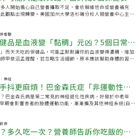
不必追求「最多」，也不應形成規則或競賽心態。她補充，適量
肌肉流失、改善關節活動度。Ruth的故事提醒我們，長壽並非
足夠，焦距調節的負擔相對較小；再加上投影光線經過反射，亮
加中風等心血管疾病的風險。飲食上也要避免太生冷的蔬果與冰
許多人開始擔心自己營養攝取不足，會依賴維他命或營養補充
少纖維攝取帶來的腸胃不適。9. 瘋狂追蹤健身與健康Baptist
天的小習慣累積而成。適度運動、規律作息與均衡飲食，就是最
幕或太陽光，因此「在電影院看電影並不會對眼睛造成實質傷
涼意的季節，更不能忘記水份的攝取，少量多次的補充水分，不
對此觀點出現轉變。美國加州大學洛杉磯分校人類營養中心主任
醫師斯沃茨頓（Michael Swartzon）表示，過度使用科技追蹤
的抗老秘訣。
凶是「近距離螢幕」相較之下，片桐醫師提醒，電視、電腦或手
想到喝水，才能維持血液良好的流動性。潤肺補腎來調養，記得
ing Li）醫師指出：「單靠吞維他命就能補足營養，這個觀念已經
慮，忽略身體訊號。應專注基本健康：運動、均衡飲食、規律睡
，才是更容易讓眼睛疲勞的原因。「特別是邊躺著邊看手機，距
中醫的角度，霜降位於秋冬之際，可以用潤肺補腎的原則來緩解
她說，人體吸收與分解營養素的過程極為複雜，即使血液檢查顯
。Swartzon補充，偶爾追蹤數據即可，重點是建立穩定健康習
，會讓眼睛長時間維持在緊張狀態。」他建議，觀看螢幕時應保
不論是中藥、針灸都能順應節氣來幫助身體恢復健康、預防疾
素，也不代表吃補充劑就能解決。「均衡飲食仍是預防營養不足
用藥停看聽
判斷健康。10. 依靠AI對話而非諮商師LifeStance Health
離，電視則應與畫面高度的1.5至3倍距離為宜，並記得「開燈觀
健品是血液變「黏稠」元凶？5個日常
五行中代表的顏色是白色，主要對應的臟腑是肺，所以在乾燥又
李醫師強調，過度補充反而可能造成副作用。科羅拉多大學老年
atthew Solit）提醒，AI可以輔助健康管理，但不能取代專
放大帶來的光線刺激。護眼迷思多，飲食均衡才是根本此外，許
氣中，我們可以多吃一些白色的食物來滋陰潤肺、柔潤防燥。例
瑞斯（Kerry Hildreth）也補充：「如果你身體健康、飲食
做法是將AI作為輔助工具，結合專業心理諮商。索利特補充，
色能護眼」或「吃藍莓能改善視力」，片桐醫師也一一釐清。綠
康」而天天吃的保健品，可能正默默讓你的血液變得濃稠、增加
小心
、蓮子、山藥、水梨也因為霜降是秋季最後一個節氣，即將迎來
要再額外補充。」但仍有幾種情況例外，以下是專家整理的五大
並以專業評估結果為依據，避免錯誤資訊帶來風險。11. 用益生菌
視力的效果，但能讓眼睛的對焦肌肉放鬆、心情穩定；至於藍莓
醫師甲斐沼孟提醒，若忽略生活細節，原本應該幫助身體的習
顏色是黑色，主要對應臟腑是腎，也可以在霜降期間補充一些黑
期後女性應注意「鈣＋維生素D」進入更年期後，女性荷爾蒙變化
薩布萊特（Ambrazia Sublett）表示，益生菌與益生元汽水
抗氧化作用，對身體整體有益，但「沒有任何食物能讓視力恢
得其反。保健品不是萬能輕忽恐適得其反隨著便利商店、藥妝店
養腎、助陽固本。例如：黑豆、黑芝麻、黑木耳、海帶、黑棗以
升。希爾德瑞斯醫師建議，年長女性每日應攝取1000至1500毫
從食物攝取，例如優格、泡菜、燕麥、豆類及堅果，以獲得全面
與適度休息才是保養眼睛的根本之道。最後，他提醒，近年研究
樣的營養補充品，許多人會同時搭配維生素、礦物質、魚油、蛋
有豐富的營養，還是要提醒民眾不是攝取越多越好，仍然要以均
補充維生素D，幫助鈣吸收。不過光靠營養補充還不夠。李昭萍
天然食物中的益生元與益生菌含量穩定且多樣，更利於腸道健
紫外線有助於抑制近視發展，因此兒童應多接觸戶外自然光。
。問題在於，保健品本質上是「輔助」，卻常讓人掉入「有吃就
腦部．神經
補腎的黑白養生茶材料：黑豆 15g（補腎益精、養血）百合
密度其實與肌肉強度密切相關。若肌肉無力，再多鈣也沒用。」
霜Alpha Tau Medical醫師登（Robert Den）指出，不塗防
手抖更麻煩！巴金森氏症「非運動性症
期做視力檢查，確保眼鏡或隱形眼鏡的度數與生活習慣相符，才
例如，「我有吃綜合維他命，所以不用特別吃蔬菜」、「有吃魚
、安神）銀耳 6g （滋陰潤肺、生津）做法：黑豆洗淨後，乾鍋小
、強化肌力，才能讓骨骼真正保持健康。2. 蛋白質是中老年人
、早衰與紫外線傷害風險。應每日使用廣譜防曬，搭配防護衣物
負擔。」片桐醫師也笑說，雖然沒有「對眼睛好的電影」，但
」，這些都是典型的誤解。事實上，過度依賴補充品，不僅無法
氣溢出。銀耳泡發，撕成小片。將黑豆、百合、銀耳一同放入電
養年紀越大，食慾下降、活動量減少，肌肉流失（肌少症）風險
症？巴金森氏病是第二常見的神經退化性疾病，好發於中老年
，更影響生活品質
補充，適度暴露陽光可合成維生素D，但仍需防護以避免傷害。
靈，這對健康也很重要」。
還可能導致身體負擔。部分礦物質如鐵、鈣，若攝取過量，會對
0ml。外鍋加 1杯水，按下開關，跳起後再悶 10 分鐘。可加少許
50歲以上成人若蛋白質攝取不足，容易導致疲倦、肌力下降。
患者。早期會影響患者的肢體運動功能、漸漸擴及其他神經系統(自主
種保健品沃茨頓提醒，盲目跟隨社群媒體建議服用保健品可能有害，
血液變得更黏稠。讓血液變「黏稠」的5大NG習慣1.隨意補充
用最佳。 身體健康除了內在的平衡，作息與飲食也可以跟外在
蛋白質來源，例如雞蛋、魚、豆腐、優格等，不必大魚大肉，只
等)。其中男性的罹病比例略高於女性。英國醫師-詹姆士巴金
交互作用。建議以食物獲取營養，必要時諮詢醫師，僅服用經驗
易疲勞」、「朋友推薦」、「電視上介紹」就隨便開始吃？這樣
氣是古人將太陽繞地球環繞的軌道也稱作黃道，平均分成24等
質，就能幫助維持肌肉與體力。3. 補充劑不是越多越好很多人
nson)於西元1817年首先提出「AnEssayonShakingPalsy」論
補充而言，部分保健品長期使用缺乏研究，需謹慎選擇。14. 依
不同補充品之間可能互相影響，例如鐵和鈣會阻礙彼此吸收，而
代表了當時的氣候與農事。即使不一定符合現在的天氣與工作型
「無害」，但事實並非如此。希爾德瑞斯醫師指出：「補充劑之
似病人臨床症狀，如靜態性顫抖、行動緩慢、四肢僵硬、小碎步
明飲食
計畫登表示，所謂腸道重置缺乏科學依據，可能導致營養不良、
補充品（如維他命E、EPA、DHA）同時服用，甚至會增加出血
也是讓我們注意自己身體的變化，適時調整我們的飲食、運動，
？多久吃一次？營養師告訴你吃飯的
之間可能產生交互作用，甚至造成肝腎損傷、心臟問題或掉
病命名為巴金森氏病(Parkinson´sDisease)。巴金森氏病
道菌群紊亂。建議均衡飲食並諮詢專業營養師或腸胃科醫師。他
在服用抗血小板或抗凝血藥物的人，更需要醫師、藥師評估後再
，每一天就都會是黃道吉日！
像綠茶萃取物等看似天然的成分，也可能在高劑量下傷身。服用
因腦部基底核及黑質神經系統退化，無法製造足夠的多巴胺(小
膳食與專業指導可達到相同甚至更安全的腸道健康效果。（本文