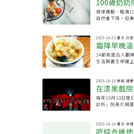
剛剛起步，狀態
100歲奶
由基、減少體內
失，增加骨質疏
健康餐盤的一部
要。健康運動應
家提醒，水果與
味品，多用天然辛
非罪惡感。她補充
規律運動、睡滿1
也是長壽秘
在於「適量、持
積「糖化終產物
蜜治療花粉過敏過敏
自然會下降，但美
蔬菜納入日常飲
關節的負擔。3.
粉不會引發花粉
限。即使已滿10
收，導致骨質密
胺藥與過敏鼻噴
Ruth告訴《Wom
氣泡水或無糖豆漿
能影響安全性，不
人各做各的運動
2025-10-23 養生.抗
升發炎反應，也會
霜降早晚溫
（Amelia K
臥式飛輪30分鐘
鮭魚、鯖魚或堅果
耗費心理能量。
里（約2.25公
腿、洋芋片、泡
24節氣是古人觀
潤肺補腎
於身心健康。她
讓自己停下。她在
態，加快軟骨磨
生活與養生保健上
認知。5. 所有
我會走40趟，總共
積的結果。別等
季最後的一個節
康。均衡攝取碳
進行心臟瓣膜置
少高鹽、高糖、
冬天即將來臨。每
補充，過量蛋白質
初開始運動其實
力留到未來。(本
結了秋天與冬天
2025-10-13 焦點.健
依賴「排毒」或「重置代
餐。』」充足睡眠
在漆黑戲院
血管與皮膚疾病
佩奇（Carl P
也十分規律。她每
敏性鼻炎．心血
道造成壓力。身
式是看運動節目
每年10月10日
沒有食物能
疹、蕁麻疹近期
更重要。佩奇補充
入眠。」飲食方
診所」院長片桐
卻在季節交替之
信美容能帶來健
莓、蔓越莓汁與
會對眼睛不好？
指的是“秋燥”
望，甚至導致身
議：高齡仍可運
眼睛的影響可分
與乾咳的症狀反
過多資源。她補充
（National I
釋，人眼在看近
2025-10-10 養生.
變化大，血管彈
攝取纖維最大化
吃綜合維他
等強度有氧運動約
距的肌肉過度緊
保暖，隨身攜帶