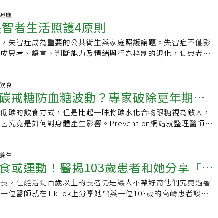
相報導，例如《衛報》當天發表的A couple of teas or
效改善便秘。也要記得多喝水、攝取足夠纖維並規律運動。如有
could lower risk of dementia, scientists say（科學家稱，每天
手照顧
的腸道變化，應盡早就醫檢查。良好生活習慣能改善便秘便秘通
失智者生活照護4原則
可能降低罹患癡呆症的風險）。有趣的是，《衛報》這篇報導的
慣改變，例如排便困難或排便次數減少。這是各年齡層常見問
（第一作者）張告訴《衛報》：『不要把咖啡或茶當作靈丹妙
纖維不足、水分攝取不足、飲食改變、活動量不足或壓力有關。
加，失智症成為重要的公共衛生與家庭照護議題。失智症不僅影
持健康的生活方式、規律運動、均衡飲食和充足睡眠對於大腦健
便秘情況可透過簡單的飲食與生活方式調整改善。建議均衡飲
造成思考、語言、判斷能力及情緒與行為控制的退化，使患者在
』」所以，又是我的八字箴言「規律運動、均衡飲食」。事實
限制酒精攝取、增加日常活動量，並逐步提高膳食纖維攝取量，
需要他人協助。若家庭成員對疾病特性與照護方式缺乏了解，容
前就有發表健康飲食和運動是避免失智的最重要因素。更重要的
適。雖然上述建議可能有所幫助，但若症狀持續未改善，或排便
突。透過正確照護觀念與支持系統，能提升患者生活品質，也減
、均衡飲食」不僅可以降低失智風險，也可降低其他慢性病風
變並令人擔憂，仍應諮詢家庭醫師，以獲得專業評估與建議。
擔。1.建立規律作息建立穩定且規律的生活作息，有助於提升
明飲食
很多關於茶和咖啡的文章，例如下面這三篇跟失智議題有關的：
碳戒糖防血糖波動？專家破除更年期飲
情緒穩定。固定起床、用餐與睡眠時間，並維持明確的日夜環境
9：常喝茶和咖啡的人較不會得中風和失智症在這篇文章裡，我引用一
減少混亂與焦慮。搭配日曆、白板或簡易提示，有助於患者掌握
，而它的的結果是：1.每天喝 2 至 3 杯咖啡和 2 至 3 杯茶的
、低碳的飲食方式，但是比起一昧將碳水化合物跟糖視為敵人，
安排適度的身體與腦力活動，如散步、伸展、簡單家務、聽音樂
%，2.每天喝 2 至 3 杯咖啡和 2 至 3 杯茶的人失智風險降低
究竟是如何對身體產生影響。Prevention網站就整理醫師和
度強調成果，重點在於參與及維持功能，並鼓勵在患者有安全感
和茶的攝入量與缺血性中風和血管性失智的風險降低有關聯性。4.
提出更年期飲食常見的七大迷思。迷思一：糖不是碳水化合物
社交互動。2.注意居家安全應以安全與簡潔為原則，移除易絆
低的中風後失智風險有關聯性。5.每日飲用 3 至 6 杯咖啡和
物，但並非所有碳水化合物都是糖。」碳水化合物可分為為糖、
，設置夜間照明、防滑措施與扶手，並透過文字或圖片標示協助
智的風險最低。2021-12-13：咖啡因會改變大腦結構？台視
三種，糖是最簡單的形式，白砂糖、蜂蜜、果糖或乳製品中的天
老養生
降低迷路與跌倒風險。3.溝通時放慢語速使用簡短句子，一次
食或運動！醫揭103歲患者和她分享「長
這篇文章裡，我引用兩篇研究論文來駁斥台視新聞對咖啡因的刻
而像是藜麥、黑豆則屬於較複雜的碳水化合物，含有更多膳食纖
避免責備與反覆糾正。搭配溫和的表情與肢體語言，並提供有限
文的結論分別是（1）咖啡因對成人和老年人的短期和長期記憶
且飽足感更強。糖最容易過量攝入，因為它不具飽足感，營養價
者的理解與自主感。當患者出現情緒激動或誤認情境時，可先同
拉長，但能活到百歲以上的長者仍是讓人不禁好奇他們究竟過著
訣」
響，（2）增加咖啡攝入量可能通過減緩大腦 Aβ-澱粉樣蛋白的
迅速升高血糖，而纖維和澱粉則能更溫和、更穩定地釋放血糖，
移注意力至熟悉或喜歡的活動，以降低衝突。於安全範圍內尊重
一位醫師就在TikTok上分享她曾與一位103歲的高齡患者談
能下降。2023-7-30：別再喝咖啡了，小心記憶力變差！腦神經
久的能量。在飲食中適量加入糖分可以讓天然食物更美味，例如
，讓其參與生活決策，有助於維持尊嚴與掌控感。4.維持運
對方「長壽的秘訣」，當時的對話令她至今仍非常難忘。103歲
嗎在這篇文章裡，我再加碼引用四篇論文來駁斥一位精神科醫師
純楓糖漿，或是在綠茶裡加一點蜂蜜，關鍵在控制糖的攝取總
制血壓、血糖、膽固醇與體重，維持規律運動與均衡飲食，可降
名醫師問那位活到103歲的患者：「你這麼長壽的秘密是什