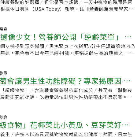
足血液大約有一半成分來自水分，若身體缺水，血液自然會變得
是健康餐點的好選擇，但你是否也想過，一天中進食的時間是否
」
必先諮詢醫師。4. 綜合維他命可能只是浪費錢若飲食極度不均
的運動障礙疾病。如面無表情、肌肉僵直、肢體顫抖、肢體動作之
》授權刊登，原文刊載於此）
補充營養素，也無法順利發揮作用。醫師建議，每天要注意規律
根據今日美國（USA Today）報導，註冊營養師兼營養學家、
或許有幫助。但李昭萍醫師表示：「對大多數飲食正常的人來
動作執行困難、行動緩慢等。「非運動性症狀」比運動症狀更早
晨起床後、運動後或泡澡後。喝水以常溫為佳，避免一次大量喝
Love Kitchen》一書作者瑪莉莎·摩爾（Marisa Moore）表示，
維他命幾乎沒有額外好處，反而多花錢。」她也提醒，若已同時
「巴金森氏症」，多數人會聯想到手抖、僵硬、動作變慢等「運
.飲食馬虎「反正有吃保健品」就隨便吃飯，長期下來會讓身體
冊營養師以來，很多人都會問我這個問題，而答案其實相當複
部分綜合維他命含鐵，鐵質會干擾鈣吸收，導致營養彼此打架。
實，巴金森氏症還有許多「非運動性症狀」，往往比運動症狀更
和纖維質。尤其纖維能穩定血糖、膽固醇，幫助維持血液暢通，
養專家希望你了解的關於用餐與零食時間安排的重要資訊：我們
康瘦身
議：與醫師討論你的「個人需求」兩位專家都強調，維生素與營養
響病人的生活品質。了解這些症狀，能幫助病人及家屬更早察
歲還像少女！營養師公開「逆齡菜單」 遠
代的。若日常飲食以速食、加工品為主，則會加速動脈硬化，讓
？多數人對於飲食作息已相當熟悉：早餐、午餐、晚餐，再搭配
取決於飲食內容、家族史、生活習慣與服藥狀況。最好的方式是
積極改善生活。「非運動性症狀」3特性．非運動症狀可能在運
運動不足久坐、缺乏活動會讓血液滯留在下肢，增加血栓風險。
，每個人的生活作息不同，因此無需每天嚴格遵守固定用餐時
建議補充。同時要注意，市售補充品常標榜「多配方」，混合額
發生．影響生活品質的程度，常常比手抖或其他動作障礙更嚴
網友捕捉到現身街頭，黑色緊身上衣搭配5分牛仔短褲讓她凹凸
食慾望
血液回流的重要「幫浦」，特別是下半身肌群。建議久坐族至少
天較早時段攝取較多食物，並且晚餐最好在睡前至少2～3小時
取，但這些額外成分可能反而帶來風險。李醫師提醒：「挑選單
積極治療與照顧，可以明顯改善生活品質常見的非運動症狀睡眠
無遺，完全看不出今年已經44歲，堪稱逆齡生長的典範之一，
次，伸展或做踮腳尖運動，就能有效促進循環。5.長期壓力壓
有益。專家強調，吃完馬上躺下會增加消化系統的負擔。摩爾
求的產品，才是對健康最安全的方式。」想要讓身體維持最佳狀
、淺眠、夜裡常常醒來．睡夢中會說話、揮動四肢，甚至夢境
，除了維持良好的運動習慣外，營養師徐子雅分析，蔡依林其實
、血流變差，久而久之血液更容易凝結。醫師提醒，壓力無法完
過多食物可能影響消化功能與睡眠品質。對於已患有或正試圖預
吃得多」，而是吃得對。適量、均衡、自然攝取，搭配運動與睡
為快速動眼期睡眠行為障礙．白天容易嗜睡、精神不集中睡眠問
糖飲食法」。 降低身體發炎機率 3招控糖密技 徐子雅整理出
要建立自己的放鬆方式，例如深呼吸、聽音樂、泡澡，或是適度
ERD）的人來說尤其重要，因為晚餐吃得太晚，特別是辛辣、
化、穩定健康的真正關鍵。
，也會增加白天跌倒或意外的風險，需要特別注意。自律神經功
的三招控糖密技： 1、少吃糖、少油、少吃會讓身體發炎的食
福教戰
回到平衡狀態。醫師提醒：保健品只是「輔助」保健品能幫助維
食物，會加劇症狀。」間歇性斷食越來越受歡迎近年來，「間歇
蔔會讓男生性功能障礙？專家揭原因 這
因腸胃蠕動變慢，是最常見的困擾之一．排尿異常：頻尿、急
天至少喝2800ml的水3、飲食清淡但均衡攝取蛋白質、蔬菜、澱
萬靈丹。想要血液保持暢通，重點仍在於均衡飲食、適度運動、
門飲食方式，它透過限制進食時間來調節飲食。根據約翰霍普金
汗異常：流汗太多或太少．姿勢性低血壓：站起來時容易頭暈、
蔡依林的飲食有一大原則，就是少吃會讓身體發炎的食物，尤其
水分。最重要的是，不要單靠「吃補充品」就覺得萬事無憂。若
這種方式可包括每天8小時的進食窗口（如上午11點至晚上7
為「超級食物」，含有豐富營養與抗氧化成分，甚至有「幫助夜
小心
這些症狀常常被忽略，但卻會嚴重影響日常生活，需要與醫師討
吃過多糖不只容易顯得皮膚衰老，也會加速細胞老化，是造成身
在服藥，更應在醫師或藥師指導下正確使用。「小小的生活習慣
天只吃一餐的極端做法。目前尚缺乏足夠證據證明此飲食方式對
過最新研究卻提醒，吃過量恐怕對男性性功能帶來不良影響。竟
緒與精神症狀．憂鬱、焦慮：常比動作不便更讓人難受．認知功
子雅
血管疾病的大步。」醫師強調，想維持血液健康，與其盲目囤積
，部分研究甚至顯示其可能與心血管疾病風險上升有關。一項涵
的鬼？中國北京大學醫院的研究團隊指出，胡蘿蔔及其他橙色蔬
下降、注意力不集中．幻覺或妄想：部分長期用藥的病人會出
總是介於過量與不足的問題，外食族更容易攝取到不好的油脂，
日常的每一杯水、每一次伸展開始。
現，實施間歇性斷食者死於心血管疾病的風險增加了91%。約翰
蘿蔔素」（carotenes），在體內會轉化為維生素A，雖然具有
少數病人在使用多巴胺促進劑(dopamineagonist)時，可能
6，如果想跟蔡依林一樣逆齡生長，吃對好油很重要，「少壞油、吃
議以下族群不宜嘗試斷食：．18歲以下．懷孕或哺乳中．第1型
作用，但若攝取過多，可能與勃起功能障礙（ED）有關。研究
明飲食
購物、暴飲暴食等衝動行為這些症狀若能及早發現、與醫師討
抗發炎，延緩老化。建議平時可適量攝取富含omega-3的魚
級食物」花椰菜比小黃瓜、豆芽菜好
障礙的人註冊營養師傑米．納多（Jamie Nadeau）向今日
的基因資料，發現攝取高量類胡蘿蔔素者，罹患ED的風險高出
過調整藥物或輔助治療改善。感覺異常．嗅覺減退：常常在運動
橄欖油，促進身體代謝、改善皮膚粗糙、減少自由基。只要三餐
對某些人而言，間歇性斷食有助於控制總熱量攝取，因為進食時
測，過量類胡蘿蔔素可能損傷血管內皮細胞，而這些細胞在性興
幾年就已經發生．疼痛、麻木、燒灼感：有時也會合併不寧腿症
份量，就不容易出現「大腦總是叫你吃」的現象，如果真的想來
視養生，許多人以為只要挑對食物就能吃出健康。然而，日本生
解健康蔬菜誤區
究尚未證明它比傳統生活方式與飲食調整更有效。」什麼才是最