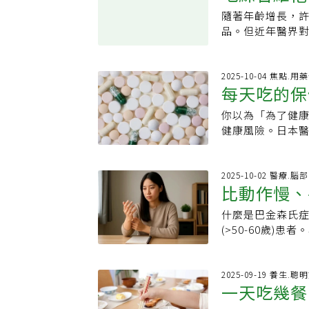
足夠纖維即可，
訓練，有助於延緩
與螢幕間的距離
幅度的上升或增
隨著年齡增長，
須知
水分與均衡飲食可減
偶然，而是從每
度遠低於直視螢
品，即使是稍有
品。但近年醫界
Health運動醫學
實際、也最有效
害」。真正的元
要等到口渴了才
李昭萍（Zhaop
健康可能增加焦
機等近距離裝置
多吃黑白食物以
非常有爭議。」
眠與傾聽身體訊號
離太近又光線強
相對應的病症，
示缺乏某種維生
2025-10-04 焦點.
慣，而非完全依賴數據
持30公分以上距
每天吃的保
病。秋季在中醫
的最好方式。」
臨床社工索利特（M
看」以減少瞳孔
有涼意的霜降節
醫學助理教授希爾德
業諮商師。最有效
多人以為「看綠
你以為「為了健
NG習慣要
如：百合、銀耳
均衡，其實不需
AI應用需謹慎，
色雖無直接修復
健康風險。日本
冬天，冬季代表
重點。1. 更年
汽水替代食物營養師
中的花青素雖具
慣，反而可能適
色的食物來藏精
使骨質疏鬆風險上
雖有益，但仍應
復」，均衡飲食
都能買到各式各
上這些食物雖具
克鈣質，並同時
營養。她補充，
顯示太陽光中的
白粉等一起服用
2025-10-02 醫療.
衡飲食為重。潤肺
醫師提醒：「骨
康。12. 不使用防曬
比動作慢、
「而大人則要定
安心」的陷阱。
10g（養陰潤肺
建議同時規律運動
曬會增加皮膚癌
能真正減少眼睛
油，就不用吃魚
火炒至微裂、香
最容易忽略的營
什麼是巴金森氏
狀」3特性
及定期檢查。登
「電影能療癒心
全面補足營養，
鍋內鍋，加水 60
升高。專家指出，
(>50-60歲)
13. 同時吃多
血管造成傷害，讓
蜂蜜調味，溫熱飲
建議每餐都要有
神經及認知功能…
甚至與藥物產生
保健品「覺得容
的環境做調適。節
要確保每餐含蛋白
森(JamesParki
證安全的保健品。
的習慣很危險。
分，每一等分都
以為營養補充品
文，報告一群類
2025-09-19 養生.聰
賴「腸道重置」
多種「抗凝血」類
態，節氣的提醒
一天吃幾餐
間或與處方藥物
走路，以後學界便將此
電解質失衡及腸
風險。特別是正
讓身體保持健康
髮。」她提醒，
典型「運動症狀」
補充，透過均衡