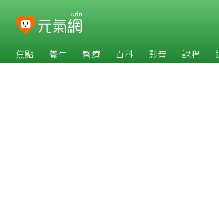
焦點
養生
醫療
百科
影音
課程