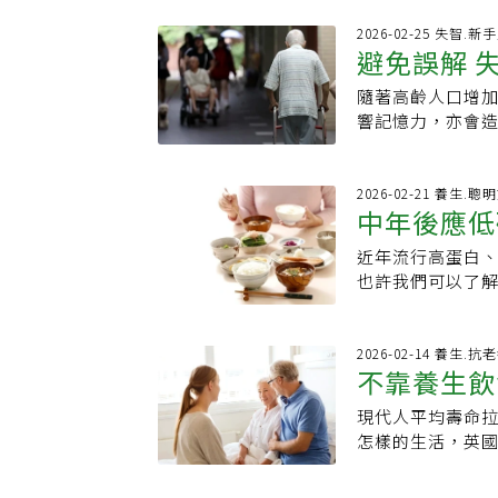
立刻引起主流媒體的爭
食內容，也能有
coffees a day 
2026-02-25 失智.新
持續或令人擔憂
避免誤解 
喝幾杯茶或咖啡
常表現為排便習
最後一段是：「
題，可能與膳食
隨著高齡人口增
藥。我認為，保
幸運的是，多數
響記憶力，亦會
康都至關重要。
食、充分飲水、
日常生活中逐漸
上，我在一年半
都有助於緩解不
易產生誤解與衝
是，「規律運動
習慣出現明顯改
輕照顧者的身心負
2026-02-21 養生.聰
險。我也發表過
中年後應低
患者的安全感與
2021-11-1
及活動差異，可
篇剛發表的研究論文
近年流行高蛋白
食七大迷思
每日活動。每日
人中風風險降低 32
也許我們可以了解它
或手作，不需過
28%。3.咖啡
營養師的意見，
的環境中維持適度
茶和咖啡的組合與較
「糖是碳水化合
倒或誤認的物品
茶的人發生中風後失
澱粉、膳食纖維
2026-02-14 養生.抗
患者辨識空間，以
不靠養生飲
新聞錯誤百出在
然乳糖都在列，
給予一項指令，
意抹黑。這兩篇論
維、蛋白質，而
選擇，可增進患
現代人平均壽命
壽快樂的秘
都有顯著的正面影
值也最低，還會
理與安撫，再轉
怎樣的生活，英國
積累來減少認知功
為身體提供更持
患者的選擇與堅持
天，過程中她詢問
專家說的，能信
在南瓜上淋一匙
動、均衡飲食控
人瑞的長壽秘訣該