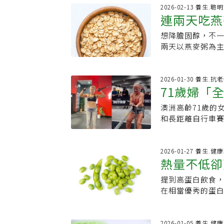
對咖啡的刻意抹黑
量，美國心臟協會
低血管性失智的風
麼？」許多人猜
2026-02-13 養生.聰
增強神經認知功能
和糖果的糖分一
連兩天吃燕
可能進一步損害
定是因為他平常
長期記憶具有顯著
同。水果中的天
量減少，間接不
的答案其實非常簡單：「因為我有朋友。」 @
的阿茲海默病具有
分的吸收，促進
想降膽固醇，不
善作用還可
是一項長期且耗能
🥺🥹 #wellnesst
康，特別是在對
它們沒有像是天
兩天以燕麥粥為主
務，以維持家庭
Little Things - Adrián Bere
項新研究裡的一些
感，因此加工糖
的效果甚至可持續
理了專家們意見
大型資料庫：（1）《
更糟飲食科技與
示，短期高劑量
幫助人們活得更久
86606位女性，以
加工果糖更不健
天「燕麥飲食重置
2026-01-30 養生.抗
歸屬感，有不少
Follow-up 
71歲婦「
少人工糖的攝入
（Universit
潛在因素之一，
裡共有11033
議諮詢醫生依照
心血管疾病高風
同齡人更長。簡
澳洲高齡71歲的女
春身材五大
各隊列結果後，較
葡萄糖確實是人
燕麥粥（每餐約1
響，包括：較高
和長距離自行車賽
萬人年裡，攝取最
健康的碳水化合
右。結果發現：壞
獨，第一步就是
格錦標賽，在這
的失智症。較高
含纖維和蛋白質
略為下降。研究共同作
能是親朋好友、
戰，並在第四次的
取量與較低的風
發胰島素敏感性
出：「LDL下降
如：鄰里協會、
家分享自己保持活力
2026-01-27 養生.健
咖啡和茶的攝取
往會導致身體產
義。」更令人意外
熱量不低卻
愉快的興趣，有
界級運動選手，請
差異出現在每天攝
劃中，建議試試
關鍵在「β-葡聚
良好的人際關係
主要運動Debbi
茶可降低失智風
和天然糖分對能
指出，燕麥富含「β
提到高蛋白飲食
鍵和豌豆的
的機會。・主動
「混合訓練」為
晰度、促進消化
醇的主要功臣。
在相當優秀的蛋
長壽健康，除了
效提高整體體能
低碳飲食能幫助
止腸道吸收，並
兩者外型相近、
及戒酒和減少飲
沒有休息的「超
合物飲食，但有
細菌，產生「阿魏酸
究竟哪一種更適
慮，也建議主動向醫
鈴划船、臥推和
物和水果等複合
於從「吸收」與
差異從營養數據
2026-01-05 養生.健