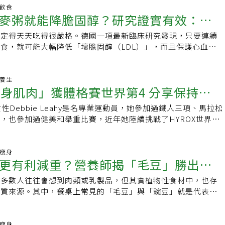
。這四篇論文的結論分別是（1）咖啡通過重組大腦功能連接來
建議每天攝取的糖量不要超過六茶匙（24克）。迷思二：水果
險。全素食者需注意維生素B12補充。跌倒若導致腦部創傷，
想，這個答案大概會與飲食或是運動有關，他能活到這麼久，一
明飲食
，（2）大多數審查的研究表明咖啡因對成人和老年人的短期和
樣天然糖和人工添加糖並不是同一種東西，對身體的影響也不
麥粥就能降膽固醇？研究證實有效：改
認知功能；即便未直接影響腦部，行動能力下降也可能造成活動
都吃什麼養生的食物，或是維持某樣良好的運動習慣。沒想到他
的積極影響，（3）臨床研究證據表明，咖啡因對失智症和可能
然糖分通常與纖維、抗氧化劑和水分一起存在，這有助於減緩糖
利於認知功能的維持，因此防跌措施尤為重要。照顧失智症患者
dr.tulsipatel Longevity Tips 101
神經保護作用，（4）許多臨床研究表明，喝咖啡可能有益健
新陳代謝的健康。而含糖飲料或加工糖果的情況就截然不同了，
一定得天天吃得很嚴格。德國一項最新臨床研究發現，只要連續
維持6周
的工作，照顧者可善用長照資源如1966專線、日照與喘息服
iktok #nhs #nhsdoctor #juniordoctor #healthcareworkers ♬
抗阿茲海默病等神經退行性疾病方面。好，我們現在來看哈佛這
然糖分的特性，無助於延長消化時間、降低膽固醇並提升飽腹
食，就可能大幅降低「壞膽固醇（LDL）」，而且保護心血管
整體的身心健康。
nguer 人際關係對長壽的重要性對此，英國鏡報也整
細節。這項研究的對象共有131821人，而他們分別是來自兩個
更容易造成血糖波動與脂肪堆積。迷思三：人工甜味劑比加工糖
長達6週，顛覆過去「必須長期天天吃」的觀念。研究人員表
，指出影響長壽的因素很多，但是「高品質的人際關係」的確能
護理人員健康研究》（Nurses’ Health Study ）裡的
時俱進，相關資訊也不斷更新，包括「人工甜味劑、代糖可能比
的燕麥飲食，可能成為控制膽固醇與代謝症候群的快速策略。兩
、更幸福。 建立親密、積極的人際關係可以賦予生活目標感和
及（2）《健康專業人員隨訪研究》（Health Professionals
康」。然而在醫師眼裡，適量使用低熱量的甜味劑其實能有效減
」 壞膽固醇降幅達10％這項研究由德國波昂大學
老養生
研究顯示，社交缺乏被認為是造成憂鬱症、高血壓和體重超標的
Study）裡的45215位男性。在長達43年的追踪隨訪裡，這十多萬人
全身肌肉」獲體格賽世界第4 分享保持青
，尤其對於正在控制胰島素抗性或糖尿病前期患者有所幫助，建
y of Bonn）團隊進行，成果發表於《Nature》期刊。研究找來32名
另外，擁有親密朋友和社會支持的老年人，壽命會比朋友較少的
人（約佔9%） 被診斷出罹患了失智症。在調整潛在混雜因素並彙總
個人情況調整甜味劑的攝取量。迷思四：身體需要糖分提供能量
險族群，進行為期兩天的短期飲食介入。受試者每天三餐僅食用
而來說，長期感受到孤立和孤獨會對心理和生理健康造成不良影
性Debbie Leahy是名專業運動員，她參加過鐵人三項、馬拉松
秘訣
高的含咖啡因咖啡攝取量與較低的失智風險顯著相關：在每10
體首選的能量來源，但除了最簡單形式的糖，身體還可以從各種
00克燕麥），可搭配少量蔬果，但總熱量限制在平日的一半左
的死亡率、較差的整體健康狀況和較低的生活滿意度。要應對孤
，也參加過健美和舉重比賽，近年她陸續挑戰了HYROX世界體
高的那一組有141例的失智症，而攝取最低的那一組則有 330例
物中獲取葡萄糖，例如：水果、豆類和穀物，如第一點所述，富
膽固醇（LDL）平均下降10％，平均體重減少約2公斤，血壓也
嘗試與他人建立社交關係，具體建議包括：・與人保持聯繫：可
項比賽中她完成了長跑、推拉雪橇和高強度的力量訓練等多項挑
的茶攝取量與這些認知結果有類似的關聯，而無咖啡因咖啡的攝
的均衡飲食更能穩定地維持能量。更年期雌激素水平下降，會引
者、食品科學專家西蒙教授（Marie-Christine Simon）指
鄰居，和經常去的超商店員打招呼也算。・加入一個群組：例
參賽贏得冠軍，目前她在HYROX世界排名中位居第四，並跟大
險或較好的認知表現則沒有關聯。劑量反應分析顯示，含咖啡因
問題，但這並不代表這個階段應該完全戒糖，這樣的極端方式往
10％是相當顯著的幅度，這對降低心臟病與中風風險具有實質意
登山團或是報名樂齡體操課程。・做你喜歡的事：培養能讓心情
的秘訣。美國Women’s Health雜誌採訪到這位71歲的世
康瘦身
量與失智症風險和主觀認知下降呈非線性負相關。最顯著的關聯
生更大的渴望，最終導致過度攝入。可以將「少糖」納入飲食計
的是，即使之後恢復原本飲食，這些改善效果仍可維持約6週。
更有利減重？營養師揭「毛豆」勝出關
很高機率也能遇見志同道合的朋友。・多分享你的感受：要建立
她分享多年來保持健美身材的五大習慣：1.將混合式訓練作為
取約2至3杯含咖啡因咖啡或1至2杯茶的情況下。原文：咖啡和
黑巧克力配杏仁，或是燕麥片裡加蜂蜜。適量的複合碳水化合物
糖」 像果凍一樣抓住膽固醇為什麼燕麥有這麼強的效果？研究
，不妨先從分享最近生活中發生什麼有趣的事，開啟溝通和了解
e Leahy表示，自己具體的訓練計劃多年來會有所調整，但始終以
險，哈佛最新研究
量、大腦功能和整體健康至關重要，有助於在更年期提升思維清
-葡聚糖（beta-glucan）」這種水溶性膳食纖維，是降膽固
，多數人往往會想到肉類或乳製品，但其實植物性食材中，也存
主要差異
聯繫他人：邀請某人一起參加活動，或是參與志工服務。要維持
基礎，也就是將力量訓練與有氧運動相結合的健身方法，這能有
、改善情緒等。迷思六：更年期的最佳策略是低碳水化合物飲食
它進入腸道後會形成凝膠狀物質，像海綿一樣：吸附膽固醇，阻
白質來源。其中，餐桌上常見的「毛豆」與「豌豆」就是代表。
多交朋友，也不能忽略基本的均衡飲食、充足睡眠、減輕壓力以
和運動表現。她每週訓練六次，力量訓練通常包含兩個動作之間
更年情穩定血糖、減緩潮熱，但是有些人能很好地適應低碳水化
幫助隨糞便排出體外。同時，燕麥還能改變腸道菌相，增加有益
顏色相似，卻在營養組成與對體重管理的影響上出現明顯差異。
酒，如果發現長期情緒低落，或是對心理或生理健康有任何疑
級組」，是結合上肢和下肢的訓練，例如：腿彎舉、腿屈伸、啞
些人可能不行。碳水化合物是重要的能量來源，選擇營養的全穀
（ferulic acid）」等物質，進一步抑制肝臟製造膽固醇。等
合減重族群？營養師從營養結構進一步解析。毛豆與豌豆的營養
師求助，台灣的「老朋友專線：0800-228-585」也提供老人
引體向上，這些都是在實際比賽中會用到的動作，能幫助完成滑
碳水化合物作為來源，實際上有助於保持健康的體重，還能支持
「生成」兩端雙管齊下。長期天天吃反而效果不明顯？有趣的
來看，兩者在熱量與營養比例上並不相同。根據美國農業部
康瘦身