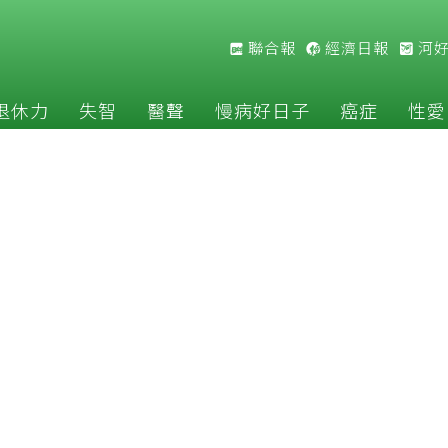
聯合報
經濟日報
河
退休力
失智
醫聲
慢病好日子
癌症
性愛