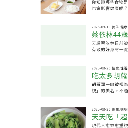
使用。2.水分不
你知道哪些食物
「黃金時刻
任何補充品前，務
於80%)而產生
經《世界新聞網
濃稠。即使有在
也會影響健康呢？
衡，綜合維他命
機能減退、起始
補水，尤其是早
《The Plant 
說，天天吃綜合
出現當我們聽到
冰水刺激腸胃。3
「自從我成為註
補鈣，就要注意
動症狀」。但其
缺乏天然營養素
雜。」以下是營
2025-09-10 養生.健
5. 最重要的建
早出現，也更影
蔡依林44
是保健品無法取
應該多久吃一次
需求因人而異，
覺、正確就醫，並
血液更黏稠。4.
幾次零食。然而
與醫師討論，依
動症狀出現前就
天后蔡依林日前被
離亂吃、暴
肌肉本身是幫助
間。研究指出，白
外成分或草本萃
重．早期發現、
有致的好身材一覽
每小時起身活動一
完成，這對健康
純配方、符合需
障礙．入睡困難
而她美麗的秘密
力會使血管收縮
說，「睡前攝取
態，不必追求「
「演出」，這稱
有一套獨特的「控
全避免，因此需
防胃食道逆流（G
眠，才是延緩老
題不只讓人疲倦
過去蔡依林訪談中
2025-08-26 性愛.性
運動，來讓身體
酸性或高脂肪的
吃太多胡蘿
能異常．便秘：
物2、愛喝水，每
持健康，但絕非
性斷食」成為熱
尿、夜尿多．出
粉 徐子雅表示，
規律作息和充足
斯醫學院的說法，
胡蘿蔔一向被視
些蔬果也要
眼前發黑的狀況
糖百害無一利，
有慢性病史或正
點），或每週兩
視」的美名。不
論改善方法。情
體發炎反應的兇手 想要逆齡生長 吃對好油是關鍵 而在「少吃油」方面，徐
改善，就是避免
健康有特別益處
是類胡蘿蔔素搞
能退化：記憶力
提醒，民眾對油
保健品，不如從
蓋2萬人的研究發
果中富含的「類胡
現．衝動控制障礙：
像是Omega-
霍普金斯醫學院建
保護細胞的抗氧化
2025-08-26 養生.聰
出現賭博、過度
好油」能幫助身體
天天吃「超
糖尿病患者．有飲食
分析了男性參與者
論，通常可以透
油、苦茶油、或
美國報表示，「
近六成。專家推
症狀出現前的好
吃對食物、吃對
現代人愈來愈重
嗎？日醫破
間縮短了。但研