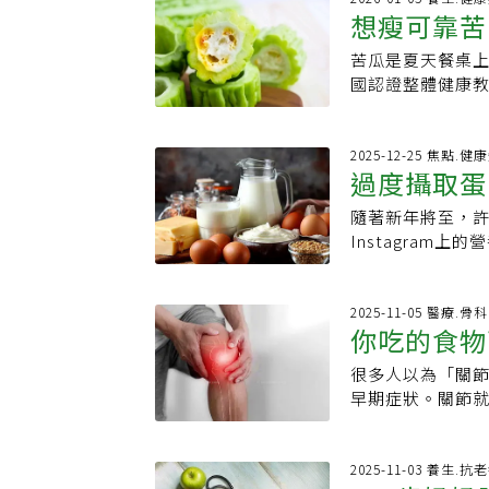
心理支持，屬於
雪模擬、雪橇推
腸道菌叢、調節
想瘦可靠苦
是，研究團隊也進
（USDA）資料
車，週末常常一次
與其減少碳水化
其餘正常飲食。
蛋白質11.5公克
盡量以天然原型
苦瓜是夏天餐桌
糖、控食慾
合物納入均衡飲
期少量攝取，短
煮的豌豆熱量則約8
合碳水化合物、
國認證整體健康教
化合物對身體能
他們指出：「定
克、膳食纖維5.
她重視均衡飲食
乏、卻對健康相
化合物則是人體
略。」哪些人特
的關鍵並非只有
不克制自己不能
健康，甚至與血
均衡飲食應該包
高血壓患者、血
豆的優勢所在營
嚐想吃的點心並無
類的味覺並非只
2025-12-25 焦點.健
這些人往往同時
必需的9種胺基酸
過度攝取蛋
Leahy相當重
在演化上原本具
家提醒：仍須均
個方面表現突出
分鐘的拉伸，以
苦味受器。當這
飲食」屬於短期
代謝。此外，毛豆
隨著新年將至，
傷身的14
展運動不但能提高
糖類代謝反應，
或營養過度單一
能量代謝同樣具
Instagram
Debbie Le
的健康優勢一次
建議可偶爾作為
豆屬於澱粉型豆
種健康建議、習
戰幫助她變得更
高纖維的特性，
質蛋白質與好油
控制需求，或正
在動機，甚至只是
解自己能力有限
維，有助於放慢
質與健康脂肪一
所謂健康習慣中
2025-11-05 醫療.
能，在現有能力
人特別有利。幫助
你吃的食物
豌豆確實較低；
營養師、治療師
有成功的榮耀。5
延緩胃排空速度
師普遍認為，以
替代做法。1. 只
堅持規律運動？
長，自然能降低
很多人以為「關節
大隱形陷阱
高、醣質相對低
緒、焦慮、藥物
為暫時的目標、待辦
式。促進腸道蠕
早期症狀。關節
養師也強調，豌
飲食不規律或營
運動中獲得樂趣
體積、幫助腸道
炎，再加上體重
入均衡飲食之中
不餓也要滿足身
添了價值。找到
泌，提升消化效
影響關節壽命的重
在於飲食情境與
保營養攝取穩定。2.
中不可或缺的一部
了代謝與腸道健康
化」5大隱形陷阱
2025-11-03 養生.抗
素A、C與免疫相
Simmons）