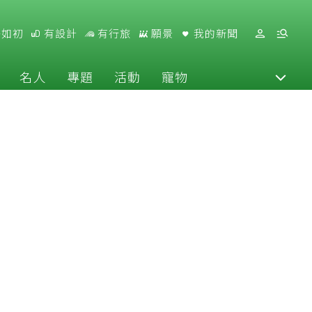
好如初
有設計
有行旅
願景
我的新聞
名人
專題
活動
寵物