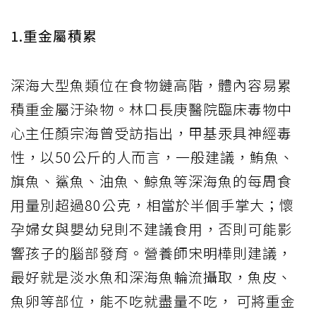
1.重金屬積累
深海大型魚類位在食物鏈高階，體內容易累
積重金屬汙染物。林口長庚醫院臨床毒物中
心主任顏宗海曾受訪指出，甲基汞具神經毒
性，以50公斤的人而言，一般建議，鮪魚、
旗魚、鯊魚、油魚、鯨魚等深海魚的每周食
用量別超過80公克，相當於半個手掌大；懷
孕婦女與嬰幼兒則不建議食用，否則可能影
響孩子的腦部發育。營養師宋明樺則建議，
最好就是淡水魚和深海魚輪流攝取，魚皮、
魚卵等部位，能不吃就盡量不吃， 可將重金