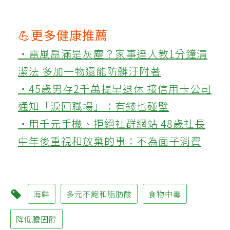
💪更多健康推薦
‧電風扇滿是灰塵？家事達人教1分鐘清
潔法 多加一物還能防髒汙附著
‧45歲男存2千萬提早退休 接信用卡公司
通知「淚回職場」：有錢也碰壁
‧用千元手機、拒絕社群網站 48歲社長
中年後重視和放棄的事：不為面子消費
海鮮
多元不飽和脂肪酸
食物中毒
降低膽固醇