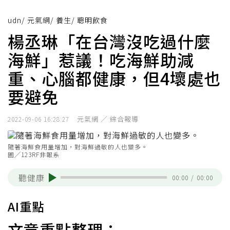
udn
/
元氣網
/
養生
/
聰明飲食
楊丞琳「在台灣沒吃過什麼
海鮮」惹議！吃海鮮助減
重、心腦都健康，但4壞處也
要避免
元氣網 ／ 綜合報導
2022-09-06 16:28:27
隨著海鮮食用量增加，對海鮮過敏的人也變多。
圖╱123RF非報系
聽健康
00:00
/
00:00
AI重點
文章重點整理：