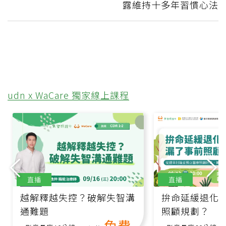
露維持十多年習慣心法
udn x WaCare 獨家線上課程
直播
直播
越解釋越失控？破解失智溝
拚命延緩退化
通難題
照顧規劃？
免費