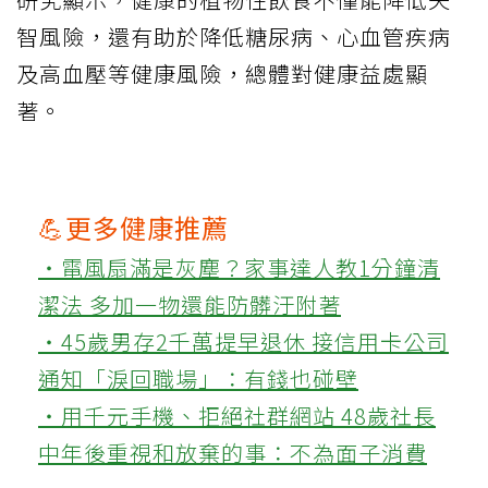
智風險，還有助於降低糖尿病、心血管疾病
及高血壓等健康風險，總體對健康益處顯
著。
💪更多健康推薦
‧電風扇滿是灰塵？家事達人教1分鐘清
潔法 多加一物還能防髒汙附著
‧45歲男存2千萬提早退休 接信用卡公司
通知「淚回職場」：有錢也碰壁
‧用千元手機、拒絕社群網站 48歲社長
中年後重視和放棄的事：不為面子消費