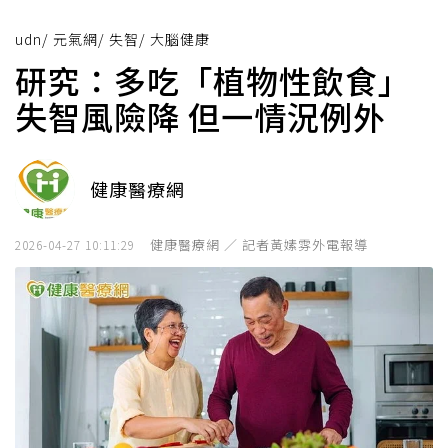
udn
/
元氣網
/
失智
/
大腦健康
研究：多吃「植物性飲食」
失智風險降 但一情況例外
健康醫療網
健康醫療網 ／ 記者黃嫊雰外電報導
2026-04-27 10:11:29