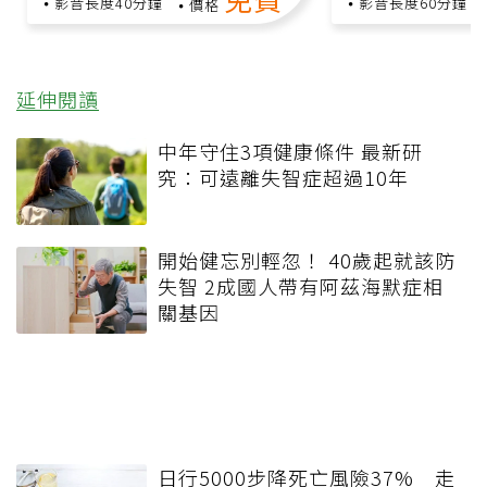
影音長度40分鐘
影音長度60分鐘
價格
延伸閱讀
中年守住3項健康條件 最新研
究：可遠離失智症超過10年
開始健忘別輕忽！ 40歲起就該防
失智 2成國人帶有阿茲海默症相
關基因
日行5000步降死亡風險37% 走