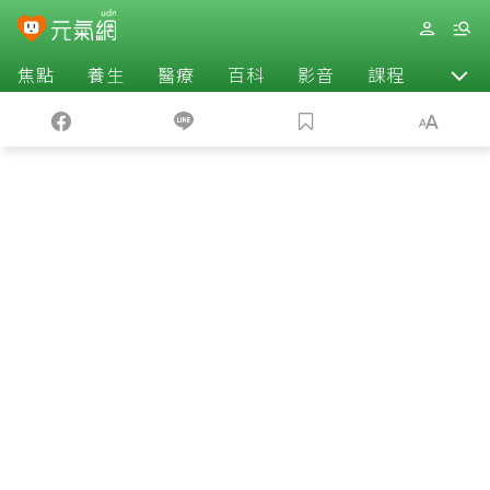
焦點
養生
醫療
百科
影音
課程
退休