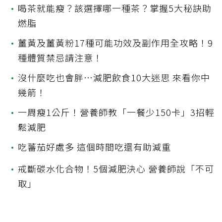
•
喝茶就能瘦？該選擇哪一種茶？掌握5大秘訣助
燃脂
•
薑黃及薑黃粉17種可能功效及副作用全攻略！9
種體質禁忌請注意！
•
沒什麼吃也會胖…減肥飲食10大迷思 來看你中
幾箭！
•
一周瘦1公斤！營養師教「一餐少150卡」3招輕
鬆減肥
•
吃蕃茄好處多 這個時間吃還有助減重
•
戒斷碳水化合物！5個減肥決心 營養師說「不可
取」