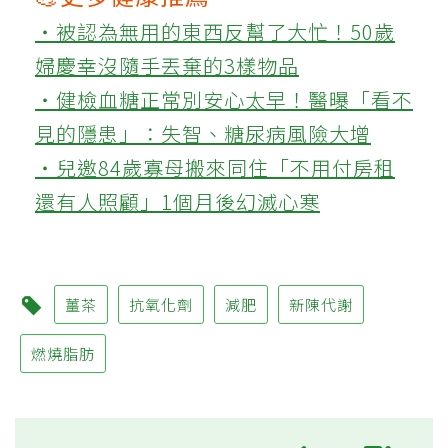
‧被認為無用的東西反幫了大忙！50歲
婦慶幸沒隨手丟棄的3樣物品
‧健檢血糖正常別安心太早！醫曝「看不
見的隱患」：失智、糖尿病風險大增
‧兒邀84歲寡母搬來同住「不用付房租
還有人照顧」1個月後幻滅心寒
薑茶
抗氧化劑
減肥
新陳代謝
燃燒脂肪