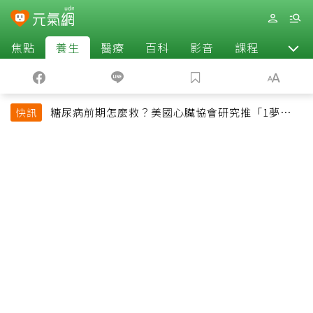
焦點
養生
醫療
百科
影音
課程
退休
糖尿病前期怎麼救？美國心臟協會研究推「1夢幻水
快訊
果組合」 酪梨加它改善血管功能