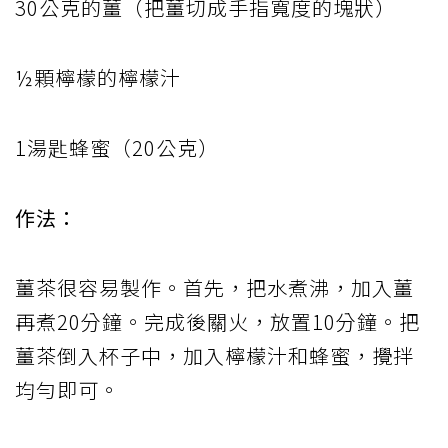
30公克的薑（把薑切成手指寬度的塊狀）
½顆檸檬的檸檬汁
1湯匙蜂蜜（20公克）
作法：
薑茶很容易製作。首先，把水煮沸，加入薑
再煮20分鐘。完成後關火，放置10分鐘。把
薑茶倒入杯子中，加入檸檬汁和蜂蜜，攪拌
均勻即可。