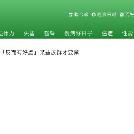
聯合報
經濟日報
河
退休力
失智
醫聲
慢病好日子
癌症
性愛
「反而有好處」某些族群才要禁