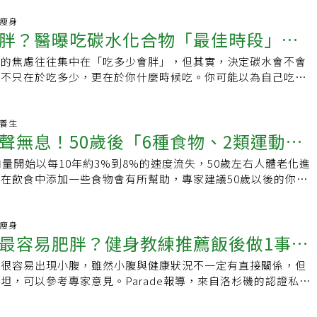
質還能加速新陳代謝，這代表雞蛋所含的熱量其實不會被身體完
主要能量來源」會隨著時間而改變，身體首先消耗的是碳水化合
部分在消化過程中就被消耗掉了。但前提是你吃的是低調味的水
康瘦身
肪，但這並不代表在燃燒碳水化合物的期間脂肪沒有被燃燒，碳
胖？醫曝吃碳水化合物「最佳時段」，
加了很多起司和配料的煎蛋捲，還是容易「爆卡」的。2.鮭魚
能量來源，但同時脂肪也會作為輔助能量來源，也就是說即使是
擇野生鮭魚，專家指出養殖鮭魚的脂肪含量遠高於野生鮭魚，對
脂效果也並非為零。科學研究也已經證實，即使是10分鐘左右的
物的焦慮往往集中在「吃多少會胖」，但其實，決定碳水會不會
囤脂
，野生鮭魚的脂肪含量只有養殖鮭魚的一半，而且還含有豐富的
堅持規律進行，也能燃燒足夠的脂肪並改善健康狀況。5分鐘的
，不只在於吃多少，更在於你什麼時候吃。你可能以為自己吃得
醃製泡菜的脂肪和熱量都很低，非常適合大量食用，並且含有必
的散步都不是白費時間，因此千萬別拘泥於「一定要運動半小時
選錯，它就不會被拿來當燃料，而是默默變成脂肪。 非完全刪
質，不過要注意泡菜的鈉含量很高，適合搭配低鹽清淡的日常飲
難以完成反而打消了活動身體的念頭。
時間 思思醫師，陪你健康的好朋友指出，大多數人平常攝取的
番茄、洋蔥、墨西哥辣椒、香菜和檸檬汁等新鮮食材製成的莎莎
體的需要，隨便一頓早餐的貝果或吐司，加上一杯含糖咖啡，午
老養生
醬之一，一份莎莎醬（約兩湯匙）平均熱量不到10大卡。另
聲無息！50歲後「6種食物、2類運動」
，碳水量就輕鬆突破350克。但身體真正需要的，其實一天可能
中的辣椒素成分還可以提升身體燃燒脂肪的能力，進而幫助減
。重點不是把碳水完全剃除，而是要在身體「最會利用」它的時
胸肉是增肌減脂族群的好夥伴，雞肉是優質瘦肉蛋白質的來源，
肉量開始以每10年約3%到8%的速度流失，50歲左右人體老化進
肉質量
選對來源，像是糙米、黑米、芋頭，這些才是你想要的燃料，不
，100克雞胸肉含有165大卡熱量、31克蛋白質和3.6克脂
在飲食中添加一些食物會有所幫助，專家建議50歲以後的你，
不容易飆升、囤積脂肪 身體最擅
的熱量佔比是8：2，從健康飲食角度來看是非常理想的熱量比
白、健康脂肪和高纖維的食物，以保持肌肉質量。幾歲開始肌肉
間，其實是在中午左右。因為人體的生理時鐘會讓中午時段的胰
水果含有大量果糖，飲食控制時要特別注意攝取量，西瓜是適合
始覺得身體機能變差，開始愈來愈多毛病出現？根據研究指出，
高峰，換句話說，這時候你吃碳水，血糖不容易飆升，也比較能
果，因為主要成分是水（91%）和碳水化合物（7.6%），幾乎
肉量開始以每10年大約3%到8%的速度流失，40歲後肌肉質量流
康瘦身
量而不是儲存成脂肪。相對於在晚上攝取碳水，白天攝取碳水的
最容易肥胖？健身教練推薦飯後做1事有
，100克西瓜的熱量約只有30大卡。7.蘑菇蘑菇不僅熱量低，而
歲左右人體老化更進入「加速期」。肌肉流失與肌少症密切相
好、血糖與胰島素也更穩定，甚至連飢餓感都比較低。這是因為
膳食纖維、維生素、礦物質和多醣體，除了蘑菇之外，靈芝、猴
影響身體機能、增加跌倒與骨折風險，住院機率上升導致生活品
比較強，身體「燃燒燃料的效率」本來就比晚上高，同樣一百
慣很容易出現小腹，雖然小腹與健康狀況不一定有直接關係，但
茸也適合減脂食用。8.甜椒甜椒跟蘑菇一樣是低熱量又營養的
能面臨失能、長期臥床。50歲後每天該吃的6種食物根據《Eat
晚上更不容易囤積成脂肪。如果你那天早上剛好有運動，或者接
坦，可以參考專家意見。Parade報導，來自洛杉磯的認證私人
進新陳代謝，增強免疫系統。一個中等大小的甜椒（約120克）
hat！》訪問運動營養師Tara Collingwood，在飲食中添加一些足以
高，那這個時段吃碳水的效益會再放大。因為根據研究，早上身
th Hodges）表示，飯後散步是適合融入日常生活的好習慣，走
卡，而且富含膳食纖維和水分，對於增強飽足感、控制食量很有幫
代謝健康的食物會有所幫助。她建議50歲以上的人，可多吃以
作為能量來源，加上這時肌肉對胰島素的反應也比較好，你吃進
環，而血液循環能刺激消化道，促進消化。紐約市的認證私人教