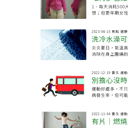
肪囤積的功效。
整體的健身活動，
都含有很豐富的木
只有8 到12 個
1、每天消耗50
類才有實效
家建議，可以從葵
腹肌的迷思，其
啡苦味的來源，
（要穿這種褲子
想；但更年期女性
腸胃不容易吸收
多，如果背部已
現，咖啡因有促
就好辦多了。這
女朋友順利度過更
作用，還能夠抑
致脊椎受傷。國
其中都含有咖啡
內的系統。例如
公斤的速度最為理
皮、豆漿以及味噌
是一個好的健身活動
燃脂的功效才能
空的消化道正在
公斤需要消耗38
2023-06-15 焦點.健
木質素之食材木
混合健身（Cro
8、含輔脢Q10
洗冷水澡可
體就可以重新燃
持身體消耗的熱
謝，使脂肪不容
力、爆發力、柔
夠，則所攝取的脂
長時間不進食。
婷說，減重必須控
仁……等，都含有
力極限可能，屬
炎炎夏日，氣溫
人不宜
具有抗氧化作用，
和使用脂肪作為
是，維持限制熱量
以及咖啡苦味的
健身（CrossF
消除在身上圍繞
食物，包括秋刀
種轉換能力稱為
則不低於1500
究發現，咖啡因
爆發力的健身活動：增
這樣嗎? Elle
菜、花生、豆腐、
陳代謝靈活度，
作，一天的減重的
等，其中都含有
躍來進行鍛煉，
好，首先介紹一下體內
納豆輔脢納豆黏
個小時就得吃一
卡，換言之，一天
啡因燃脂的功效
我鍛鍊時容易做
WAT)－囤積讓
2022-12-19 養生.運
抑制過剩的脂肪儲
多餐，一天吃六
大卡一分為二，2
試。 含輔脢Q1
別擔心沒時
導致身體受傷，
和體重的不同而
辣椒素辣椒粉、
想法是錯誤的。針
機率就不高。新
夠，則所攝取的脂
論，不太適合健身
量後，多餘的能
的功用，可以刺
行了測試。他們
減重應以每兩個月
運動好處多，不
能降早死風
具有抗氧化作用，
阻力訓練阻力訓
油滴，而這些脂
要小心選用。延伸
些卡路里，而另
下來可能會導致
病發生率，但可
食物，包括秋刀
式，來達到鍛鍊
質，白色脂肪細
組合」：隔天三餐
小組不僅減掉了更
在生活，維持長久
近期研究指出，其
菜、花生、豆腐、
效，都有很大的
(brown adip
的 尤其1基因平
而且他們整體健
老。」這句話的
的劇烈運動，例如
輔脢納豆黏液中
腦力的效果。6.
含量較多，而成年
胰島素抗性降低
就可以了，因為
時間劇烈運動 可
2022-11-04 養生.運
過剩的脂肪儲存，
體重量的訓練，
育，由交感神經
（我又要講我最
有片｜燃燒
這餐還沒消化完
健康才有益，目前
椒粉、辣椒油以
的技巧與方式，
方、肩胛骨、脊
所謂的間歇性斷食
大。最重要的是
路)，或每周75