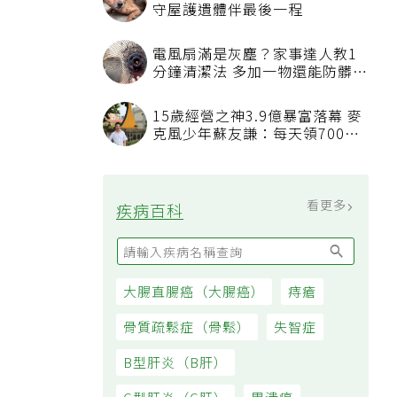
守屋護遺體伴最後一程
電風扇滿是灰塵？家事達人教1
分鐘清潔法 多加一物還能防髒汙
附著
15歲經營之神3.9億暴富落幕 麥
克風少年蘇友謙：每天領700元
過日子
看更多
疾病百科
大腸直腸癌（大腸癌）
痔瘡
骨質疏鬆症（骨鬆）
失智症
B型肝炎（B肝）