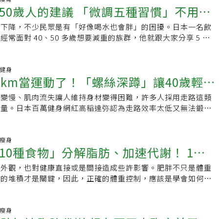
觀察自己的反應。吃對時間、吃對來源，再加上一點運動，碳水
3個妙招，重新調整飲食和運動方式，或是把這時候的體重當作
面以有氧運動、漸進式阻力運動的訓練最能有效增加肌肉質量、
50歲人的建議 「微調五種習慣」不用特
減少，肌肉使用自然正確，有助於紓解肩頸痠痛。若搭配「舉手
水每小時能增加卡路里消耗30%，原因是身體會消耗能量將水溫
朋友，而不是你的敵人。 【延伸閱讀】 ·「白飯vs麵條」哪個
遊戲卡關一樣，換個方式讓自己的戰力提升。1.偶爾來點放縱
體較虛弱者，以少量多次為原則，慢慢增加訓練的強度，千萬不
肩部血液循環。6. 強化骨骼研究指出，每天跳10次、持續16週
。但這個說法遭到挑戰，認為測量熱量消耗的方法有問題。2006
案了 搭配這2種食物血糖更穩定 ·吃麵包容易胖？醫揭「3關
量真的有助於突破停滯期，劉怡里說，美食讓人心情愉悅、打破
謝下降，不少民眾是有「好像喝水也會胖」的困擾。日本一名飲
能減3公斤
的風險嗎？快來看看常見徵兆➤ 【資
。另一研究也顯示，每週2~3次，每次跳20下持續1年，有助維
研究發現，喝冰水（3°C）僅能增加5%的能量消耗，等於每杯
 別一次梭哈
時候，允許一個月吃個1、2次大餐，不但不會變胖，還能喚醒
常面對 40、50 多歲想要減重的族群，他就跟大家分享 5 個
this, Not that！》 ．《衛福部國健署 健康九九+》 ．聯合報系
腿骨密度，對預防骨質疏鬆症十分有效。考量日本女性50歲以
換句話說，即使每天喝八杯冰水，也無法明顯減掉脂肪。後來愈
脂進程加速。2.增加運動強度：試著調整運動頻率或變換一下
特別花心力做什麼，就能感受到體態變得輕盈。1.早上停止吃
能患骨鬆症，跳躍對中高齡女性來說意義重大。輕鬆跳躍減肥法
，泡在冷水中比喝冰水還有效，像是洗冷水澡以及冬天游泳。浸
周原本運動2天，可以慢慢加到3天。若平常只有進行有氧，也
質」教練表示，自己之前早上習慣喝一杯含有蛋白粉和葡萄糖
次、每次1分鐘就有效不必勉強自己一開始就跳滿1分鐘，可從數
處可釋放快樂荷爾蒙提振情緒，還會將脂肪轉化為能夠產熱的棕
練，有助於燃燒脂肪及增加肌肉量。嘗試高強度間歇訓練，燃脂
飲料，對於學習或是肌肉訓練的族群來說，麥芽糊精是可以快速
動健身
慣為目標。只要早、中、晚三次練習，就能減少復胖機率。不擅
健康有正面影響。還有一些研究指出，經常接觸冷水可提升胰島
0km當運動了！「螺絲深蹲」讓40歲輕鬆
體更有感。3.設定短期目標：減重不用一次到位，設定小目
化合物。但是戒掉這種飲料後，每天攝入的卡路里就減少了，身
手對運動無法持之以恆、生活忙碌的50歲左右女性來說，是非
調整血糖水平。雖然喝冰水無法顯著促進代謝，但適當的補水對
而更容易持久。例如每周多運動10分鐘，或是每天多吃一份蔬
脂肪的方式來獲取能量。2.午餐主食改為以魚為主許多人午餐
式。原地跳躍無需特別場地或技巧，輕鬆實行。無需任何器材，
謝至關重要，每天最好喝到2000毫升的水，所有非酒精類飲料
謝變慢、肌肉流失讓人維持身材變得困難，許多人採用走路這類
就算只做一次也有效
門的開始。透過短期目標的設定，慢慢養成更健康的飲食和運動
為主，但不妨將主食改為「魚肉」，教練就分享自己開始吃由烤
於跳繩或彈跳床，這種跳躍法不需鞋子、墊子或任何設備。若擔
是直接喝無糖的白開水，建議以常溫飲用，運動後若喝冷水能有
動量。日本百萬健身網紅高稲達弥認為走路效率太低又無法鍛鍊
重變化。劉怡里指出，進行減重計畫時，大約降到體重5%至
的日式套餐，蔬菜豆類的份量也多於米飯，不但有飽足感，熱量
防滑墊以降低跳躍聲音。若想獲得更多樂趣與紓壓效果，也可搭
其他促進代謝的三種方法一、多吃蛋白質為了保持飽腹感並增加
維持身材，推薦利用自身體重負荷進行的「螺絲深蹲」。日本居
現停滯期，除了上述3招，在飲食方面要多增加優質蛋白質，例如
，下午不會覺得沒力氣，晚上也比較不會暴飲暴食。3.避免吃
靜音設計的彈跳墊、彈跳坐墊等器材進行更有趣的跳躍練習。輕
含蛋白質的早餐。 對於大多數人來說，早餐往往是蛋白質最缺
er高稲達弥擁有200萬訂閱者，她表示很多超過40歲的人抱怨無論
豆腐、雞蛋、雞肉、鮭魚、秋刀魚等。她推薦減重的好朋友「海
零食碳水化合物、糖類雖然有助於合成蛋白質，在重訓後能支持
體做法【基本型】1.熱身：手腕與腳踝各方向旋轉20次，屈膝
應該多加關注早餐的內容。二、增加全食物（WHOLE FOOD）
蹲都減不了肥，她指出深蹲被稱為「肌肉訓練之王」，負重強度
康瘦身
碘、多種礦物質和高膳食纖維，還能促進新陳代謝、幫助消除水
於減脂的族群來說，則需要注意碳水化合物是否也造成攝取過多
：雙手放鬆、背部挺直。3.跳躍：輕輕垂直跳起（從腳跟微離地開
10種食物」分解脂肪、加速代謝！ 1食
，每天吃三份全穀物的人患代謝疾病的風險較低，若是晚餐有剩
的人若以自己的體重負荷做深蹲不是太困難的事，現在最夯的運
收。若嘴饞想吃甜點，多利用蔬菜類白木耳、黑木耳、仙草、愛
碳水的堅果或起司代替零食甜點，血糖水平也會更穩定。4.從
地。【進階型 - 圖形跳】此動作可刺激肩胛部位的「褐色脂肪
到第二天午餐的沙拉中。三、調整飲食節奏進食會向身體的生理
」（ネジネジスクワット），從字面上來看就是透過扭動身體進
的甜湯，另加點紅豆、綠豆，增加飽足感。劉怡里提醒，想進行
氧運動對想要減重的民眾來說，有氧運動燃燒脂肪的效果比無氧
響外觀，也對健康直接或是間接造成些許影響。肥胖不只是體重
是綠茶2.5倍、這款油還能增肌減脂
脂肪與產生熱能。1.熱身同上。2.雙手舉過頭交叉。3.保持姿勢
調節新陳代謝，小心不要在不規律的時間或深夜進食，因為會擾
絲深蹲取代深蹲「螺絲深蹲」是透過扭動手臂、腹部和腿部，可
算熱量也是重點，若以每周減輕0.5公斤為目標，每日應減少攝
續維持肌肉訓練之外，也加入有氧運動的訓練量，例如1小時騎
肪的堆積才是關鍵，因此，正確的體重控制，應該是學會如何消
時膝蓋微彎。執行時的重點與小技巧持續是關鍵：這是一項溫和
產生不良影響。資料來源／Women&#039;s Health
行高負荷訓練。1.雙手交叉2.挺起胸膛3.一隻腳往斜後交叉4.上
達到目標體重後，維持更要靠均衡飲食、規律運動來維持理想數
讓瘦身過程更順利。5.確保睡眠時間達8小時教練建議將睡眠時
營養學教授王進崑指出，運動與飲食控制是減重最基本的原則，
的運動。推薦時機：早上起床後或餐後1小時內，但高血壓患者
臀部向後挺5.膝蓋下彎放低重心6.慢慢站起來高稲坦言「螺絲深
加到8小時，睡覺時雖然什麼都沒做，但身體仍在持續釋放各種激
以幫助脂肪燃燒的食物，更容易達到減重的效益，因為攝取能夠
後馬上進行。注重跳法：重視「直上直下」而非高度；若跳得偏
也非常有效」，最大特點就是藉由扭動來運動到全身肌肉，如果
，當睡眠充足時，抑制食慾的「瘦體素」就會增加，體內賀爾蒙
材，可以有效地促進脂肪代謝，幫助維持好身材。 1、肉桂根
康瘦身
心肌群還需加強。保護胸部：跳躍時胸部劇烈晃動恐傷及「庫柏
有效果，每天做一次維持10秒就行了。高稲指出雖然走路當運