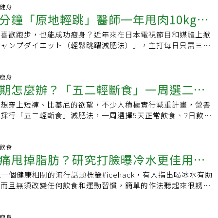
大份量、低卡的菜餚。9.爆米花是的，誰說減肥不能吃爆米
量的食物。1.雞蛋雞蛋應該列在多數人的飲食清單上，尤其是50
進到肌肉當燃料，而不是流進脂肪細胞當庫存。不過如果你當天
xis Iannucci）說，飯後散步有助平衡血糖、燃燒額外的卡路
動健身
維和天然抗氧化物質的爆米花是一種優質的低熱量高纖零食，用
雞蛋含有完全蛋白質與維生素B12，有助於修復肌肉並穩定能
分鐘「原地輕跳」醫師一年甩肉10kg：
，早上就不建議吃太多碳水，這時反而可以選擇以蛋白質或健康
訓練專家霍爾特（Stephen Holt）說，低血糖暗示身體少存
米花還有促進血液循環與消化的作用。但是要小心電影院和市面
顆蛋，是補充蛋白質最佳選擇。2.綠葉蔬菜綠葉蔬菜富含鈣、
。過
阻抗（Insulin resistance）最先出現的腹部。雖然走路時
添加大量奶油和調味料，一桶熱量可能就破千，而且鈉含量也超
骨骼和肌肉功能有益，而且食用方式多元，可以清炒、水煮，也
不喜歡跑步，也能成功瘦身？近年來在日本電視節目和媒體上掀
老年女性
動完要馬上吃東西，最好在三十分鐘內吃進碳水，才不會浪費恢
安努奇說，走10到20分鐘就能看到效果，但走30分鐘以上對一
己製作少許調味的爆米花，就能避開熱量炸彈。
.希臘優格如果想在年老時保持身材苗條，希臘優格也是必吃的
ジャンプダイエット（輕鬆跳躍減肥法）」，主打每日只需三
的那段時間，其實是燃燒脂肪最有效的時候，如果這時立刻吃碳
，特別是追求長期減脂的人，有助消耗大於攝取的熱量。走路不
富含蛋白質和益生菌，有助於保持肌肉和腸道健康。但一定要避
地輕跳，就能帶來燃脂、增肌、解決水腫、緊實身形，甚至強化
段免費燃脂的機會。同時也可能會削弱運動帶來的胰島素敏感性
，也能促進心理健康，私人教練范德沃特（Jane
料，因為它們也會讓你吃進大量的糖和卡路里。4.鮭魚鮭魚富
，尤其適合更年期後的女性實踐，既簡單又不需任何器材，是中
最好等三十分鐘以上再進食，讓身體把那段脂肪氧化的黃金期好
rt）說，走路能降低焦慮與壓力，並改善心情與認知功能。認證私人
可以抗發炎並保護肌肉，是富含優質脂肪的瘦肉蛋白，非常適合中
的絕佳選擇。什麼是「輕鬆跳躍減肥法」？據《HALMEK up》
康瘦身
y Roser）說，為了最大化走路效益，建議選擇身體可承受的上坡
期怎麼辦？「五二輕斷食」一周選二天
莓果包括黑莓、草莓和藍莓的莓果類，富含抗氧化劑和纖維，有
本國立大學教授兼醫師伊賀瀨道也為了改善自身體型所設計的減
一點點碳水，像是半顆地瓜或一小份南瓜，其實對某些人反而有
說，需要的話可以穿負重背心增加難度。每一步讓核心肌群出力
制食欲，是可幫助燃燒脂肪的甜食6.豆類食物豆類或扁豆是既
簡單，只需每天跳三次、每次一分鐘，不需劇烈運動或複雜飲食
碳水會促進血清素與褪黑激素的生成，能幫助副交感神經上場、
要記得補充水分，飯後散步最不想遇到的是身體脫水。雖然走路
起想穿上短褲、比基尼的欲望，不少人積極實行減重計畫，營養
照食譜吃輕鬆甩肉
促進減脂的配菜，其所含的植物蛋白和纖維能穩定血糖，並為肌
一年後，體重從82公斤降到72公斤，減少10公斤，腰圍也減了
入放鬆模式。但這前提是「適量」而且「提早吃完」，最好是在
面效果，霍奇斯說，有消化問題的人，如果飯後需要上廁所，可
採行「五二輕斷食」減肥法，一周選擇5天正常飲食、2日飲食
何知道自己肌肉流失？要如何知道自己肌肉流失、有沒有肌少
輕鬆跳躍」能瘦身？人體下半身集中了約一半的肌肉，尤其大腿
點前，千萬不要把吃宵夜當藉口。還有一個小細節是：早上起床
何時或是否要散步。除了飯後散步，日常生活還能培養其他好習
00至800大卡之間，可以有效減脂甩肉。她並設計總熱量613大
陳音翰曾受訪指出，可自己先在家裡做一些簡單的檢測，如用雙
，使用這些肌肉能有效燃燒脂肪與糖分。而跳躍不僅可全面啟動
。這不是要你跳過早餐，而是稍微延後進食時間，讓身體完成一
，細嚼慢嚥、多吃纖維，以及補充充足水分有助減少腹脹。伊安
食食譜」，供減重族參考。有些減肥法會讓人一開始體重就下降
圍，男性小腿圍小於34公分、女性小於33公分，就懷疑罹有肌
全身運動，是高效率的有氧運動。輕鬆跳躍的六大好處1. 緊實
燒。剛醒來的時候，胰島素是一天中最低點，加上所謂的「黎明
練，特別是深蹲、硬舉等複合式訓練能鍛鍊瘦肌肉、燃燒脂肪，
很快看到成效，但一段時間體重卻突然卡住不動。劉怡里說，其
明飲食
醫院復健科做檢測確認。根據衛福部國健署統計，台灣65歲以
能鍛鍊大腿前側的股四頭肌與後側的腿後肌群，強化下半身並有
皮質醇、高胰高血糖素與高血糖本來就會讓你對碳水的反應比較
痛甩掉脂肪？研究打臉曝冷水更佳用
、鳥狗式等核心穩定運動能訓練深層腹部肌肉。霍奇斯說，阻力
式減重，一定會遇到數字卡關的「停滯期」。減重停滯期是一種
行率為7至10%，粗估近30萬人罹患肌少症。而肌肉流失和骨
。同時跳躍時腹部也會出力，有助於消除小腹。2. 改善水腫跳
就吃碳水，可能會放大這個血糖波動，增加儲脂風險。晚一點吃
，並不是快速解方，持續訓練能提升靜止代謝率（Rest
適應機制，也是一種保護生理反應。當體重、體脂因為少吃多動
是無聲無息的，超過一半的人不知道自己正在流失肌肉，如果發
肉伸縮，小腿被稱為「第二顆心臟」，可幫助血液從下肢回流心
出現一個健康相關的流行話題標籤#icehack，有人指出喝冰水有助
節血糖
節奏穩下來再開始進食，會是比較理想的做法。 觀察自己對
Rate），進而讓肚子變平坦。
一段時間後，身體會開始找到新的平衡，讓體重先停住。「有時
、行走速度變慢、小腿圍變細，可能肌少症已經找上門了。有
尤其有效。更年期後雌激素減少導致水分代謝不良，跳躍可預防
，而且無須改變任何飲食和運動習慣，簡單的作法聽起來很誘
用 碳水的量不是答案的全貌，而是「時間點」和「身體狀態」
有時卻一停就是好幾個月。」劉怡里說，停滯期容易讓人感到灰
能有效增加肌肉質量當檢測出肌肉流失、有肌少症也不用恐慌，
燃燒脂肪這是一種有氧運動，可提高基礎代謝（即靜止狀態下的卡
毒影片被證實是由某食品補充劑營銷活動的一環，這個美國的業
處理這些能量。如果你想更精準掌握，也可以檢測血糖和酮體來
期該怎麼辦？減重遇停滯期該怎麼辦？劉怡里說，不妨先調適心
復建運動、重量訓練，都有助於維持肌肉力量。桃園市天主教聖
實施能有效燃脂瘦身。4. 改善姿勢跳躍會鍛鍊核心肌群，能改
幫助燃燒卡路里。撇開這個補充劑的廣告目的不談，喝冰水真的
碳水後的血糖反應。畢竟每個人的代謝能力不同，與其聽別人怎
微放縱口欲，避免身體誤以為進入「挨餓模式」，同時也紓緩焦
學科醫師吳庭蕙曾受訪指出，攝取優質與適量的蛋白質有助增加
問題，對避免中年腹凸和跌倒有幫助。5. 改善肩頸痠痛當核心
？喝冰水效果不彰 不如身體泡冷水根據一項2003年的研究，喝
康瘦身