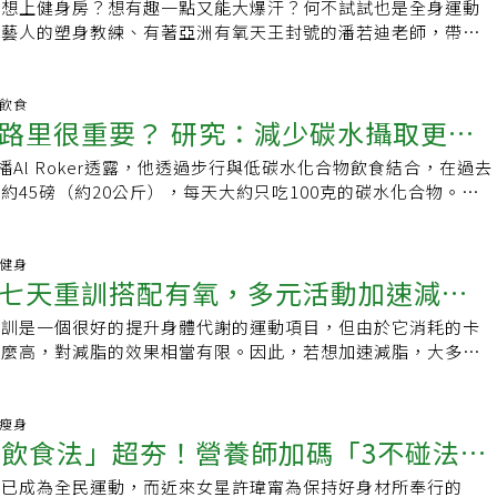
神經、加速能量的代謝，但是腸胃道功能比較不好的人要小心選
有教練從旁指點7.國慶假期後想消耗大量的熱量，可認真考慮
些粒線體內含有大量的活性熱生成素，因此，棕色脂肪成為身體
不想上健身房？想有趣一點又能大爆汗？何不試試也是全身運動
什麼說寧可吃飯後甜點當我們不吃零食時，身體系統會有更長的
健康的傷害，而七分飽恰恰好是能提高身體代謝、延緩身體老化
》雜誌發表，由澳洲雪梨大學科學家所做的研究發現，那些平常
·科學認證「有效降血壓6食物」1圖看 1飲品少喝1/4瓶收縮壓
跑步，燃燒的卡路里是同時間騎自行車或健走的的兩倍。想快速
脂肪的因子，具有極高的產熱潛力，能夠迅速燃燒脂肪並產生熱
多藝人的塑身教練、有著亞洲有氧天王封號的潘若迪老師，帶領
狀態。這樣一來，身體就有時間去進行上面提到的清理工作。餐
定義很空泛，陳詩婷說，七分飽沒有一種精確的量化標準，不過
的中年人，如果每天設法進行三次非常短的劇烈運動，可降低約
警「5種非典型猝死族群」：每個人身邊都有！ 常暴飲暴食、飯後
跑步盡情揮灑汗水。但如果自身膝蓋已經發生問題，則不適合進
表在Cell Reports Medicine的一個研究，是相當很有趣的實
團隊，要教你跳時下最流行的Funky Dance。趕快點開影片
減緩相應的血糖飆升，因為吃完其他食物之後最後再吃糖和澱粉
覺到稍微飽了，對食物的熱情已經下降，不吃也沒關係就是七分
敦大學學院運動醫學教授、該研究的合著者Mark Hamer指
就能輕鬆上手的老派健身活動：健行健行缺點是消耗熱量需要進
習慣的人，棕色脂肪在寒冷的水溫下，可以產生更大的熱能，尤
配的流行音樂是知名波多黎各歌手洋基老爹和唐•歐馬的混音
澱粉，或者單吃零食而攝取糖和澱粉），就能讓它們更慢從水槽
要的是，吃到七分飽，到下一餐之前也不會提前感覺到餓，如果
、搬東西上樓、跟小孩玩等日常生活中的活動都算。研究團隊自
但健行對強健身體與大腦，都有顯著好處。並且幾乎沒有場地限
熱能呈現最為明顯，且基礎代謝率(REE)也明顯提升。這個研究
》，超洗腦的重節拍曲風，讓人一聽就忍不住手舞足蹈。而舞步總共五
明飲食
此，無論你想吃一片水果、一碗果昔、一顆太妃糖或一塊餅乾，
，就是吃太多了。3、不只要動，更要選擇負重運動陳思綺說，
析超過2萬5千名平均年齡 61.8 歲的參與者，讓他們手上佩戴一
來場旅行，不僅對關節傷害不大，還能舒緩情緒，保持心臟健
路里很重要？ 研究：減少碳水攝取更是
分析，其實冬泳組的血漿中葡萄糖濃度也比較低，不過在肌肉結
師編排。有別於一般運動，五種舞步的動作簡單並不難，任何人
6-1 同樣是吃鳳梨，血糖飆升的幅度卻不同。如果你先吃含有脂
性都會有骨質疏鬆、肌力變少的問題，若能從事一些負重運動，
活動追踪器。這些人平常沒有運動習慣，每週最多進行一次散步。
期待的健身運動：游泳游泳可滿足所有運動的期待：並且不會對
異的。 為什麼棕色脂肪可以燃燒脂肪上面有提到棕色脂肪內有
部舞步在影片中會重複三遍，不用擔心學不起來。而且有潘若迪
質的食物，然後吃鳳梨作為甜點，鳳梨就不會讓血糖大幅度驟
補充維生素D，可以有效保留肌肉量（甚至養出肌肉），以及骨
 89% 的參與者進行了短時間的劇烈運動，其中絕大多數只持續
播Al Roker透露，他透過步行與低碳水化合物飲食結合，在過去
傷，還可能促進心肺健康，轉換情緒，並燃燒大量卡路里。尤其
粒線體還存在一種特殊蛋白質-UCP1，它是棕色脂肪可以產生
們陪伴你一起跳，氣氛熱鬧歡樂，讓人感到有趣又開心，一個人
零食吃的時候，血糖會飆升，即便反應性低血糖的情況的確比較
脂、血脂以及體態的改善，效果都很好。也就是說更年期肥胖運
員追蹤他們的健康長達6.9 年發現，852 人死亡，其中 511
約45磅（約20公斤），每天大約只吃100克的碳水化合物。限
大大小小傷病的族群，透過水減輕身體重量的負擔，能夠更安全
究結果推測，洗冷水澡時皮膚會出現顫抖以保持體溫，過程中讓
無聊枯燥。有氧舞蹈能夠快速燃燒脂肪、強化心肺功能，不管你
其輕，血糖峰值越高，導致的症狀就越多。圖H6-2 選擇用餐後
，而是運動的方式。舉例來說，快走或游泳10分鐘對身體的好
6 人死於心血管疾病。與那些沒有進行此類活動的人相比，每天
 讓人更飢餓Al Roker主播是很好的證明：減肥的關鍵並不是
。10.快速消耗熱量的跳躍運動：跳繩跳繩活動並沒有太多的場
濃度增加，經過一連串的機制，將脂質分解成游離型脂肪酸-
脂肪、練線條，都不失為一種最好的選擇。想了解更多關於有氧
要讓血糖上下波動。空腹時喝果昔會導致大約2.8 mmol/L 的
步一小時。對於更年期減重的女性，陳思綺建議，一周建議150
烈運動的人因任何原因死亡的風險降低了39%，每天進行 11 次1
是在於減少碳水化合物的量，發表在《美國臨床營養學雜誌》
備一根合適繩長的繩子。跳繩優點可以在短時間消耗巨量的熱
粒線體內的UCP1結合，經由粒線體的產能程序，因而加速燃燒體內
嗎？快上「有肌勵」粉絲專頁按讚追蹤。跳舞又健身，一起甩掉
的話，它引起的整體血糖濃度變化較低。 (本文摘自高寶出版
同時進行10至15分鐘肌力的訓練，舉例來說，你可以先半小時
%的死亡風險。對癌症和心血管疾病的影響更明顯。每天進行 3
Nutrition）上的一項新研究也支持了這個說法。Harvard醫學院的內
動健身
性運動，缺點是很難長時間進行，同時不適合膝蓋有問題的人進
lin Neurol. 2018;156:137)。而你一定也好奇，水溫到底要幾度，
若迪_Funky Dance YT潘若迪_Funky Dance FB潘若迪
會好》，作者：潔西．伊喬斯佩 Jessie Inchauspe；譯者：
啞鈴練手臂、深蹲練大腿及臀部肌肉，或是僑式訓練腰臀肌肉，
七天重訓搭配有氧，多元活動加速減
的參與者死於心血管疾病的風險降低 49%，死於癌症的風險降
養學教授David Ludwig表示，身體會反擊限制卡路里這件
、腿部協調能力，幫助頭腦敏銳的優點。11.體驗太空漫步般的
肪產生能量？答案是9至1度。所以洗冷水澡的時候很冷，棕色
nce IG延伸閱讀股四頭肌這樣鍛鍊，讓妳瘦下半身又勻稱結實減肥中
的肌肉訓練最為適合。不過要提醒婦女，雖然負重運動有助肌肉
進行 11 次1分鐘的運動者，心血管疾病死亡風險降低 65%、癌
緩人體的新陳代謝，並且會讓人感覺更肌餓。David Ludwig
橢圓機橢圓機又稱為太空漫步機，最早開發用來強化心肺功能訓
產生能量，產生ATP，精神也會跟著變好，不過想要這樣做可
營養師教你掌握這四點放心吃！｢有肌勵｣是女性專屬健身夥
重訓是一個很好的提升身體代謝的運動項目，但由於它消耗的卡
視自身的狀況，譬如你有膝蓋退化性關節炎，就不建議跑步或爬
9%。有效運動看目標心率 概估算法220減實際年齡不過還是有
取過多的卡路里會導致體重增加，不如說是某些碳水化合物的高
時不不存在著力點，減緩膝關節的震動，移動手柄時也能進手臂
達成。夏天需要加冰塊泡澡才有效 (老闆來杯飲料無糖加冰! 喂~
訊、健康方法，更提供滿滿的鼓勵和正能量，給女性肌力，也給
那麼高，對減脂的效果相當有限。因此，若想加速減脂，大多數
他訓練大腿肌肉的運動取代之。4、生酮飲食風險高，低糖飲食
至少要達到燃脂瘦身的效果才算有效。但要如何辨別有效運動？
胰臟釋放胰島素並儲存過多的能量。他說，當我們的身體產生過
鍊腿部肌肉，但橢圓機消耗熱量相比跑步的效果較差。12.輕揚
朋友們，要以飲食控制及運動為主，再配合冷水澡等等其他的小
們的健身路上，不孤單！YT：有肌勵
肌肉更有效燃燒脂肪的有氧運動。不過，為了節省時間，有些人
風行的生酮飲食，常常與減重、減脂畫上等號，到底什麼是生酮
竹附設醫院家庭醫學科醫師劉晟昊曾受訪指出，能否達到目標心
細胞就會囤積成卡路里。在David Ludwig的研究中，參與者
動肢體消耗卡路里：跳舞跳舞中可伴隨著節奏就能持續性的運
快速跟脂肪說掰掰~ 誰不適合洗冷水澡洗冷水澡可能能夠幫助
/UYA9XFb：https://www.facebook.com/udnGpowerIG：
通通安排在同一天進行，對於並不是那麼愛跑步機或滑步機的
將碳水化合物的比例調到極低，僅占整體熱量的5％（也就是一
指標，而最大心率的測法，最常用的概估是220減去實際年齡，
飲食，包括20%的碳水化合物、60%的脂肪和20%的蛋白質。
和手臂，並且同時得到心理的愉悅，也能夠消耗大量的卡路里。
想要嘗試這個方法的你，就要了解一下，以下這些族群並不適合
.instagram.com/udnGpower社團：女性專屬|健身的我超美
 Diary」來說，要她做完一個多小時的重訓之後，還要爬上跑步機
康瘦身
物不能超過20克），提高脂肪到75至80％，蛋白質維持在15至
或中老年則用208減去年齡乘以0.7較準確。劉晟昊分析，掃地、
 身體更能燃燒脂肪美國俄亥俄州立大學Jeff Vollek博士對低
健身，輕揚的樂音下，更容易讓人樂此不疲。13.強健各處肌
壓．心臟病病史．懷孕中的婦女．女性生理期心血管疾病的人不
6飲食法」超夯！營養師加碼「3不碰法
直是痛苦的煎熬。喜歡更多元性活動的她，特別公開了一週七天
燃燒脂肪成為酮體，經證實可以在短時間內達到顯著的減脂效
活動較難達到目標心率。一般可以10分鐘高強度運動，穿插在
行了25年的研究，表示研究證明，遵循低碳水化合物飲食的
限的健身活動：瑜伽瑜伽的輕柔伸展，對於緩解壓力、改善呼
因為血管對於溫度變化非常敏感。當冷水接觸到皮膚後，透過神
重訓巧妙搭配一些有氧活動，不局限於室內，還包括戶外活動，
綺不建議更年期婦女施行生酮飲食。因為更年期婦女，脂肪代謝
中，這樣會比長時間低強度的活動有效。一般所稱的中強度運
%的體重並保持著。根據Fox新聞報導，當你限制碳水化合物的
身已成為全民運動，而近來女星許瑋甯為保持好身材所奉行的
效果更好
處肌肉和雕塑體態具有很大的好處。消耗熱量上，瑜珈是熱量較
身體為了保持體溫，就會加速血管流速，進而增加血壓。血管不