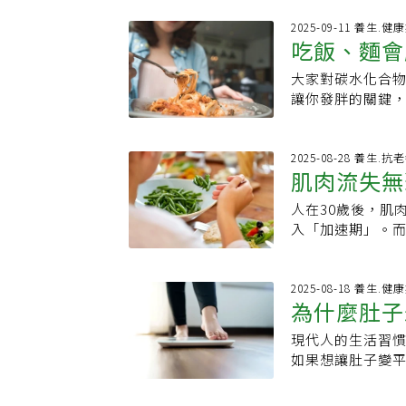
感，另外，蛋白
運動過程中的「
全吸收，很大一
2025-09-11 養生.健
物，之後才是脂
吃飯、麵會
煮蛋，如果是一份
水化合物是主要
特別強調最好選
運動10分鐘，燃
大家對碳水化合
血糖穩、不
於體重管理不利
短時間運動，如果
讓你發胖的關鍵
蛋白質。3.泡菜
爬樓梯、10分鐘
不多，但如果時間
需維生素和礦物
才有效」，感到
除碳水 而是吃對
食。4.莎莎醬以
碳水量遠超過身
2025-08-28 養生.抗
醬是熱量最低的沾
肌肉流失無
餐再來個義大利麵
外，墨西哥辣椒
連一百克都不到
肥。5.雞胸肉雞
人在30歲後，肌
有效保持肌
間出手，而且要
雞胸部位脂肪含量低
入「加速期」。而
是讓你昏沉想睡的加工澱粉。 中午吃碳水 血糖
肪，蛋白質與脂肪
多吃6種富含高蛋
長利用碳水的時
例。6.西瓜多數
流失？你幾歲開
島素敏感度達到
在減脂期間吃的水
人在30歲後，肌
2025-08-18 養生.健
被細胞拿來當能
為什麼肚子
不含蛋白質和脂肪
失速度加快，50
減重效果明顯更
且富含蛋白質、
關，肌肉減少會
早上的產熱效應
現代人的生活習
助瘦小腹
頭菇、雲芝和白樺
質下降，再來就可
卡，早上吃掉比
如果想讓肚子變平
食材，可以幫助促
this, Not t
下來的活動量很
教練霍奇斯（Kei
只有30到40大
支持肌肉、骨骼和
體偏好使用碳水
路能促進血液循