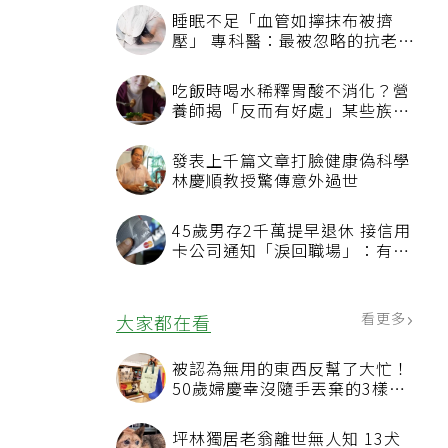
睡眠不足「血管如擰抹布被擠
壓」 專科醫：最被忽略的抗老方
法
吃飯時喝水稀釋胃酸不消化？營
養師揭「反而有好處」某些族群
才要禁
發表上千篇文章打臉健康偽科學
林慶順教授驚傳意外過世
45歲男存2千萬提早退休 接信用
卡公司通知「淚回職場」：有錢
也碰壁
看更多
大家都在看
被認為無用的東西反幫了大忙！
50歲婦慶幸沒隨手丟棄的3樣物
品
坪林獨居老翁離世無人知 13犬