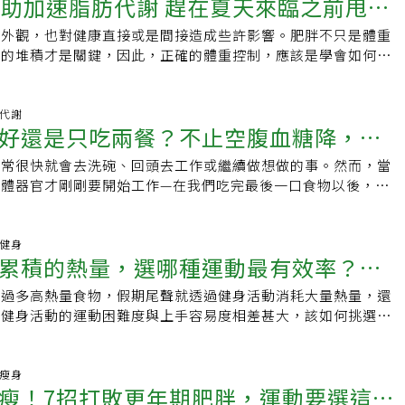
幫助加速脂肪代謝 趕在夏天來臨之前甩掉
飲暴食、無形之中維持身心健康。教練表示，自己依照上面提到
究顯示，在食物中添加1/4至1茶匙的肉桂，立刻可以讓身體脂
雙臂交叉環抱保護。做這項運動仍有一些注意事項，像是有膝
但是燃燒的熱量很少，沒什麼增強肌肉的效果，也不容易減肥，
活習慣，不知不覺就減掉了3公斤，他本身已經有運動習慣，再
，肉桂的燃脂效果是綠茶的2.5倍。 2、富含維生素B1、B2之
節問題，或骨質疏鬆症患者，務必事先詢問醫師意見；若擔心關
時間走路，例如一天走上10公里，對一般人來說也很困難。自
響外觀，也對健康直接或是間接造成些許影響。肥胖不只是體重
取，自然能達成脂肪燃燒的效果。
B2對於熱量的代謝相當重要，它們是酵素的輔脢，如果體內缺乏
有支撐力的壓縮褲或運動褲降低衝擊。
易減輕，因為有足夠肌肉量和良好的代謝能力；到了40多歲後
肪的堆積才是關鍵，因此，正確的體重控制，應該是學會如何消
時，酵素就無法發揮作用。因為維生素B1、B2是水溶性的維生
斤的肌肉，這時即使減少食量仍會囤積脂肪，減肥變得十分困難，
0種食物幫助加速脂肪代謝營養學教授王進崑指出，運動與飲食
體內，多餘的會隨著尿液排出體外，也相當容易隨著食品加工過
「肌肉不足」。只有節食和有氧運動，肌肉仍會不斷流失，而且
本的原則，然而正確選擇可以幫助脂肪燃燒的食物，更容易達到
需要時常補充。動物肝臟稱得上是維生素B群的寶庫，但是全穀
會立刻反彈；如果用螺絲深蹲鍛鍊肌肉，就能提高基礎代謝，讓
為攝取能夠幫助燃燒脂肪的食材，可以有效地促進脂肪代謝，幫
陳代謝
酵母、小麥胚芽、豆類、牛奶、肉類等，也都是重要的維生素
好還是只吃兩餐？不止空腹血糖降，研
肥和燃燒脂肪的體質」。每增加一公斤的肌肉，每年能燃燒0.7
肉桂根據美國農業部的研究顯示，在食物中添加1/4至1茶匙的肉
含天然酵素之食材酵素不但能夠減少中性
旦鍛鍊出更多肌肉，就能讓燃燒脂肪變得容易，身材就能容易維
體脂肪分解並加速代謝，肉桂的燃脂效果是綠茶的2.5倍。 富含
中，也可以促進新陳代謝，達到燃燒脂肪的功效。因此，適當補
通常很快就會去洗碗、回頭去工作或繼續做想做的事。然而，當
數據做這建議
夫40多歲以後透過運動已減掉高達10公斤，恢復20歲的苗條身
之食材維生素B1及B2對於熱量的代謝相當重要，它們是酵素的輔
到節省體內酵素流失的目的，身體就能夠有效地利用體內的酵素
身體器官才剛剛要開始工作—在我們吃完最後一口食物以後，它
日本雅虎新聞
維生素B1及B2時，酵素就無法發揮作用。因為維生素B1、B2
肪，自然可以促進熱量的代謝。我們常吃的鳳梨、香蕉、木瓜、
作四個小時。這段忙碌的時間就是我們說的「進食後」或餐後狀
素，無法儲存於體內，多餘的會隨著尿液排出體外，也相當容易
都含有非常豐富的酵素，另外，常在餐桌上的香菇、白蘿蔔、洋
發生什麼事？餐後狀態是我們一天中發生荷爾蒙和炎症變化最劇
而流失，因此，需要時常補充。 動物肝臟稱得上是維生素B群
等蔬菜，酵素的含量也非常豐富。 4、共軛亞麻油酸共軛亞麻
消化、分類和儲存我們剛吃下肚的食物中的分子，血液會湧入消
動健身
穀類、五穀雜糧、酵母、小麥胚芽、豆類、牛奶、肉類等，也都
累積的熱量，選哪種運動最有效率？科
的同分異構物，已經發現具有增加肌肉以及減少體脂肪囤積的功
也會像潮水一樣拚命分泌。有些系統會暫停運作（包括免疫系
1、B2來源，也可以從中攝取。 富含天然酵素之食材酵素不但
共軛亞麻油酸還具有清除自由基以及抗癌等效果。專家建議，可
則會被激發（例如脂肪儲存）。胰島素濃度、氧化壓力和炎症會
肪囤積在血液中，也可以促進新陳代謝，達到燃燒脂肪的功效。
進過多高熱量食物，假期尾聲就透過健身活動消耗大量熱量，還
這些建議
共軛亞麻油酸。 5、富含大豆皂角之食材大豆皂角能讓腸胃不
或果糖飆升得越高，身體就越需要應對餐後狀態，因為它需要控
酵素，可以達到節省體內酵素流失的目的，身體就能夠有效地利
種健身活動的運動困難度與上手容易度相差甚大，該如何挑選適
熱量，同時也具有抗氧化、調降血低膽固醇以及血脂肪的作用，
、糖化作用以及釋放的胰島素。有餐後狀態是正常的，但人體也
消耗多餘的脂肪，自然可以促進熱量的代謝。我們常吃的鳳梨、
氣網整理國外媒體WebMD的專文，對常見的健身活動進行科
生成、防止動脈硬化。大豆及大豆製品，包括豆腐、豆皮、豆漿
理它。處理一頓飯吃下的食物或多或少需要耗點精力，至於耗費
異果等水果，都含有非常豐富的酵素，另外，常在餐桌上的香
1.誇大不實的健身運動神話：局部腹部減肥國慶假期想減掉腹
角含量，都相當豐富，也是很好的攝取來源。 6、富含木質
剛剛攝取的葡萄糖和果糖的量。一天有24小時，我們通常大約
、山藥、豆芽菜等蔬菜，酵素的含量也非常豐富。 共軛亞麻油
議在軟墊上進行仰臥起坐，減少腹部脂肪嗎？據專家研究，進行
康瘦身
可以活化腸道功能，使排便變得通暢，並可刺激體內新陳代謝，
於餐後狀態，因為我們平均每天吃三餐，外加兩頓零嘴。過去的生
瘦！7招打敗更年期肥胖，運動要選這一
是亞麻油酸的同分異構物，已經發現具有增加肌肉以及減少體脂
特定區域中的脂肪快速減少，那是一則運動神話。專家建議透過
積在體內。包括芝麻、燕麥、穀類、可可亞、大豆、亞麻仁等，
直到1980 年代以前，人們只吃兩餐，中間並不常吃零食，所以