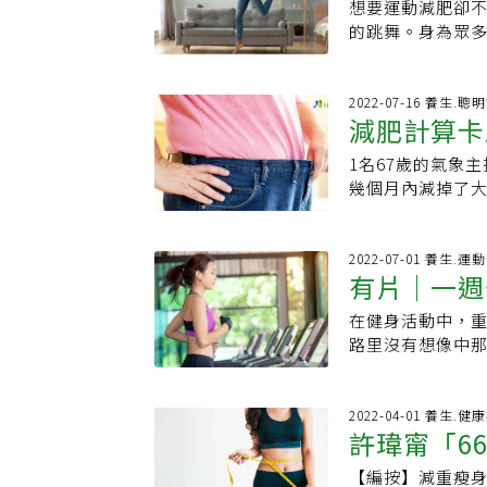
可以刺激副交感
勢•熱身不足•沒
的粒線體。而這
想要運動減肥卻
跳起來！
攝取卡路里。為
驗強調吃太飽對
項在《自然醫學
用。 延伸閱讀： 
跑步一個小時的
中唯一能夠燃燒
的跳舞。身為眾
時間不處於餐後
的進食量。飽的
不會特意去運動
就減5成 ·醫示
消耗熱量，不妨
能。根據2021年發
著他的六位星級教練
後吃甜點，可以
當你進食時，感
39%死亡風險。倫
做1事恐要你命
行跑步。8.簡易
驗，發現有冬泳
瞧瞧！這支舞搭
（不要先吃糖和
飽的感覺；最重
出，例如追公車
行較長的時間，
其在頸部與鎖骨的
《Desafio
2022-07-16 養生.聰
移動到管道。因
到下一餐還覺得飽
2006年開始，分
制，國慶連假時
減肥計算卡
的相關生化數值
種是由潘若迪老
請在飯後吃。圖H
更年期後很多女
個為期 7 天的
康。9.滿足所有
構組成的是沒有差
都能跟著跳！全
肪、纖維和蛋白
同時搭配曬太陽
研究人員發現，近
1名67歲的氣象主
關鍵
關節造成過度損
緻密的粒線體，而
老師和六位教練
升。把鳳梨作為
質密度，對於體
了一兩分鐘。研究人
幾個月內減掉了大
是身上已經積累
熱能的關鍵。研
做運動不再感到
輕，但兩害相權取
動的關鍵，不在量
人死於癌症，26
制卡路里會減緩代謝
和無痛地進行運動
皮質醇和腎上腺素
是要學舞蹈、消
攝取糖分的主因是不
處，遠好過慢走散
進行3次1分鐘劇
計算卡路里，而
地限制，只要準
FFA，FFA與
運動健身的資訊
血糖峰值；飯後吃
分鐘的有氧運動，
分鐘的人約降48
（Clinical 
2022-07-01 養生.運
量，良好的間歇
脂肪 (Handb C
惱人的贅肉！原始影片潘
《90%的病，控糖就
的快走，接著舉
有片｜一週
次1分鐘劇烈運動
分泌學家和兒科和營
行。增加小腿肌力
才可以活化棕色脂
_Funky Da
吳煒聲)
每天輪不同部位
低 30%；而每天
事，限制卡路里會減
新型健身器材：
脂肪馬上啟動燃燒
朋友卻相揪聚餐？
在健身活動中，
脂！
的維持，但仍要
症死亡風險降低4
指出，與其說攝
練的器材，運動
能需要冬天才可以
伴，提供健身資
路里沒有想像中
山，應以游泳或其
些人認為，運動
糖含量，會觸發
鍛煉。反向還能鍛
所以想要瘦身的
女性激勵，讓姐妹
人會搭配著能讓
降脂效果好近年
中國醫藥大學新
多的胰島素時，脂肪
的樂音中盡情扭
撇步，就可以更加
https://pse.is
會把重訓及有氧
飲食？生酮飲食是
率，是有效運動的
吃的低碳水化合物
動，可以鍛鍊腿
脂肪快速燃燒，
https://www
「小依 Sweat
2022-04-01 養生.健
天攝取的碳水化合
50歲以上的民眾
減少攝取碳水化合物
國慶佳節進行跳舞
洗冷水哦．高血
許瑋甯「6
或滑步機，這簡
20％，強迫人體
拖地等日常的家務
碳水化合物飲食進
肉，消耗熱量有
建議洗冷水澡，
的運動安排，將
果。不過，陳思
日常生活的空檔
人，可以減掉10
【編按】減重瘦
則」，瘦身
吸、強健身體各
經傳達到腦部，