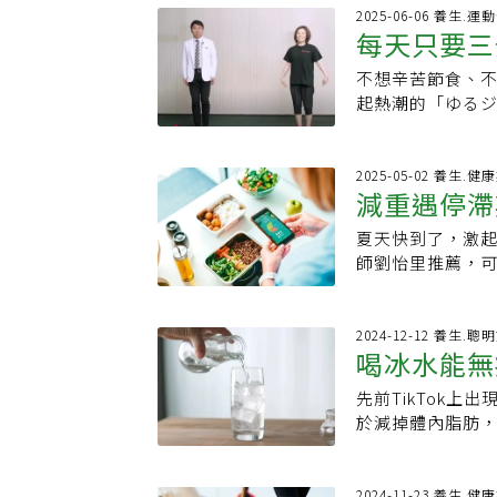
助，非常適合製作
下6種保持肌肉質
的碳水比較容易
練伊安努奇（Ale
2025-06-06 養生.運
花？富含膳食纖
歲以上的人，因為
每天只要三
整天都坐著沒動
里。認證肌力與體能
全穀類製成的爆
量。每天早上吃一
脂肪為主的早餐。 運動後該不該馬上補碳水？ 這點其實和傳統觀念有點出入
點脂肪，特別是胰島素
販售的爆米花多
鎂和維生素K，對
不想辛苦節食、
尤其適合中
去大家都認為運
間取決於個人，伊
高，建議在家自
可以當沙拉吃。3
起熱潮的「ゆる
復期。但運動完
部分人比較理想
食物之一。優格
次、一分鐘的原
水，就會中斷這
僅具生理上的好處
免食用加糖分的配
骨質等多重功效
改善效果。所以
VanderVoo
含ω-3脂肪酸，
高齡族群健康減重
2025-05-02 養生.健
好用完。 晚上能不能吃碳水？ 答案不是絕對禁止，關鍵是掌握量和時機。如果你
教練羅瑟（Holl
減重遇停滯
老年人補充。5.
報導，這是由日
在晚餐時間攝取
路散步。霍奇斯
助於恢復體力並控
肥法。方法相當
助於入睡。因為
也有幫助。另外
夏天快到了，激
飲食控制 
能填飽肚子又能
控制。伊賀瀨持續
讓你比較容易進
對大部分人有正
師劉怡里推薦，可
肉提供能量。如
5公分。為什麼「
傍晚五點半或六
能要更小心飯後
控制熱量攝取在5
症？復健科醫師
肌群是全身最大
不要立刻吃早餐
慣。范德沃特說
卡的「兩天輕斷
手去圈自己的小腿
下半身，還能帶動
段自然的脂肪燃
努奇說，肌力訓
2、3公斤，似乎
2024-12-12 養生.聰
少症可能，建議到
腹部與雙腿跳躍
現象」此時的高
喝冰水能無
而棒式、死蟲式
實無論用什麼方
上長者的肌少症盛
助於收緊大腿線條
差。如果一醒來
訓練需要長期堅持
身體出現短暫的
質流失一樣，都
躍會促進小腿肌
先前TikTok上
法：有效調
早餐，等身體的代謝
Metabolic 
而往下降低時，
現經常起身困難
臟，對水腫改善
於減掉體內脂肪
碳水反應 有效利
候只卡住幾天，
氧、阻力運動最
此類水腫。3. 
人。後來這段病
共同決定你怎麼
心。減重遇停滯
透過均衡營養、
路里消耗），長期
者宣稱該產品能
觀察不同時段吃
情，允許自己稍
保祿醫院家庭醫
善體態歪斜與駝背
能幫助燃燒脂肪嗎
2024-11-23 養生.健