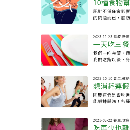
10種食物
的平衡能預防暴
據美國農業部的研
韌帶」，建議用
動的門檻很低，
的方法微調日常生
肪分解並加速代謝
蓋、腰部或髖關
如果要每天花很長
肥胖不僅僅會影
肥肉
加上減少熱量攝
食材維生素B1及
節負擔，可穿著
己年輕時體重很容
的問題而已，脂
維生素B1及B2
失去了5～10公
除體內的脂肪。1
素，無法儲存於
最根本原因在於
控制是減重最基
程而流失，因此，
一旦放棄體重就
減重的效益，因
2023-11-23 醫療.新
類、五穀雜糧、
一天吃三餐
自己成為「容易減
助維持好身材。 
B1、B2來源，也可以從中攝取。 3、富
公斤的脂肪，一
桂，立刻可以讓身
脂肪囤積在血液
我們一吃完飯，
究列5改善
持，高稲自稱和丈
維生素B1、B2
充酵素，可以達
我們吃飽以後，
材。資料來源／
脢，如果體內缺乏
來消耗多餘的脂
們平均會繼續工
是水溶性的維生
奇異果等水果，
態。餐後狀態會
隨著食品加工過程
蔥、山藥、豆芽菜
烈的時刻。為了
2023-10-10 養生.運
的寶庫，但是全
想消耗連假
油酸是亞麻油酸
化系統，荷爾蒙
是重要的維生素B
效。除此之外，
統），其他系統
能夠減少中性脂
國慶連假是否吃
學實證給了
以從葵花油中攝取
增加。飯後血糖
因此，適當補充
能鍛鍊體魄！各
容易吸收多餘的
制更多的自由基
用體內的酵素來
合自己的項目？元
還能夠抑制血栓
得耗費時間去處
香蕉、木瓜、奇
學實證化的解析。
以及味噌中之大豆皂
多少，取決於我們
菇、白蘿蔔、洋蔥
部脂肪，廣告建
2023-08-22 養生.健
素之食材木質素
有20 個小時處
吃再少也難
酸共軛亞麻油酸
運動時，無法將
使脂肪不容易堆
活不是這樣的：一