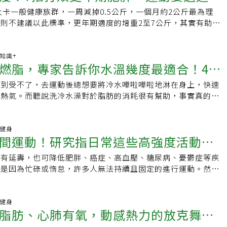
除此之外，共軛亞麻油酸還具有清除自由基以及抗癌等效果，專
不要專注在特定區域，才能達到燃燒脂肪的效果。2.破解六塊
質素，可以從中取得。 7、含咖啡因之食物咖啡因是茶以及咖
小時處於餐後狀態。零食是1990 年代的發明，跟低腰牛仔褲一樣
0大卡一般健康族群，一周減掉0.5公斤，一個月約2公斤最為理
花油中攝取共軛亞麻油酸。 富含大豆皂角之食材大豆皂角能讓
實消耗熱量不多的健身活動：仰臥起坐仰臥起坐消耗卡路里不
可以刺激腦部活動、振奮心情，同時還有利尿的效果。研究發
之前，請三思而後行）。當我們的身體不處於餐後狀態時，事情
則不建議以此標準，更年期適度的增重2至7公斤，其實有助婦
多餘的熱量，同時也具有抗氧化、調降血低膽固醇以及血脂肪的
不舒服，仍以仰臥起坐來進行健身，會對脊柱施加過多壓力，導
進脂肪分解的功效，包括我們常喝的綠茶、烏龍茶或是咖啡等，
時器官就會負責清理任務，用新細胞替換受損細胞，同時清理體
年期。因此，減重速度太快並不是好事，建議2個月減掉約2至3
制血栓生成、防止動脈硬化。大豆及大豆製品，包括豆腐、豆
慶假期如果想消除腹部脂肪、鍛鍊六塊腹肌的人，仰臥起坐不會
因。但是要特別注意，喝咖啡的時候，不要加糖和奶精，咖啡因
，只要我們幾個小時沒有吃東西，小腸就會發出咕嚕聲，表示清
想。（註：減掉1公斤脂肪，大約要消耗7700大卡的熱量，半
中之大豆皂角含量，都相當豐富，也是很好的攝取來源。 富含
選擇！3.挑戰運動極限的健身運動：混合健身（CrossFit）
夠充分發揮。另外，喝咖啡會感覺心悸的人，並不建議嘗試。
清潔內壁。當我們不處於餐後狀態時，胰島素濃度就會下降，身
50大卡，若分配在一周，相當於每天消耗550大卡。）「只要維
康知識+
質素可以活化腸道功能，使排便變得通暢，並可刺激體內新陳代
ssFit）是一個整體性的訓練項目，包含速度、心肺耐力、最大肌
之食材Q10是身體燃燒熱量時所必備的物質，若是體內的Q10足
燃脂，專家告訴你水溫幾度最適合！4種
燒脂肪，而不是儲存脂肪。你可能聽人說過，史前時代的人可以
量大於吃進肚的熱量，減重就不是難事。」康寧醫院營養師陳詩
易堆積在體內。包括芝麻、燕麥、穀類、可可亞、大豆、亞麻
軟度、協調性等各種動作要素，此健身活動注重開發個人運動能
肪就能夠充分地被代謝分解。除了燃脂這個功效之外，Q10也
這是因為我們可以輕易在使用葡萄糖作為燃料（來自最後一餐）
制每日攝取的熱量，建議每天以扣除500大卡為宜。值得注意的
很豐富的木質素，可以從中取得。 含咖啡因之食物咖啡因是茶
於高強度的激烈訓練，對不熟悉操作的新手非常容易受傷，混合
高到受不了，去運動後總想要將冷水嘩啦嘩啦地淋在身上，快速
並能夠清除體內的自由基，有助於維持健康。富含輔脢Q10的
燃料（來自脂肪儲存）這兩種模式之間切換。正如先前所講，這
且營養均衡的飲食，一日總熱量女性應不低於1200大卡，男性
來源，可以刺激腦部活動、振奮心情，同時還有利尿的效果。研
it）較適合特殊且有專業需求的運動人士鍛鍊使用。4.訓練肌力與
的熱氣。而聽說洗冷水澡對於脂肪的消耗很有幫助，事實真的是
魚、沙丁魚、鮭魚、鮪魚等魚類，而牛肉或是羊肉等肉類，菠
代謝靈活度。它是新陳代謝是否健康的主要衡量標準。要增加新
大卡為原則。舉例來說，陳太太目前65公斤，沒有特別的勞力工
有促進脂肪分解的功效，包括我們常喝的綠茶、烏龍茶或是咖啡
強式訓練（Plyometric Training）增強式訓練主要透過跳
n營養師帶你看下去~體內脂肪2大類要回答燃脂洗冷水比熱水效果
豆漿、橄欖油、葵花油等食材中，也有相當豐富的含量。 9、
用餐時請吃得更多，讓你更有飽腹感，這樣就不需要每隔一到兩
總熱量可以這樣算：體重65公斤，乘上30大卡，再扣除500大
咖啡因。但是要特別注意，喝咖啡的時候，不要加糖和奶精，咖
藉由跳躍運動來鍛煉自己的肌力和爆發力。增強式訓練的動作自
的兩種脂肪細胞。 白色脂肪細胞(white adipose tissue,
液中的酵素已經發現可清除體內的血栓，還能夠促進燃燒脂肪，
次零食。這跟一般人想的不一樣，因為我們通常認為，要「少量
總熱量建議不超過1450大卡。不過，最為理想的狀態是將500
才能夠充分發揮。另外，喝咖啡會感覺心悸的人，並不建議嘗
錯，尤其當沒有教練進行指導時，容易因為不正確的著陸方式而
手臂、腹部肥肥的佔整體的15至25％不等，而比例會受到個人性別
動健身
存。研究也證實，適當地攝取納豆，對身體健康有幫助。 10、
頓」，這樣比吃兩頓或三頓大餐更好。然而，研究結果證實這種
50大卡由飲食中扣除，另外250大卡則由運動取代，如此復胖的
0之食材Q10是身體燃燒熱量時所必備的物質，若是體內的Q10足
間運動！研究指日常這些高強度活動也
容易對身體的關節造成嚴重的傷害。進行前最好與合格教練討
所差異。白色脂肪的主要功能是儲存能量。當身體攝取過多的能
辣椒油以及辣椒，都含有豐富的辣椒素。辣椒素被發現具有燃脂
對這點，捷克共和國的科學家在2014 年對第二型糖尿病患者進
陳代謝科醫師陳思綺說，「更年期減重千萬不能求快。」更年期
肪就能夠充分地被代謝分解。除了燃脂這個功效之外，Q10也
初學者貿然執行。5.透過合理的阻力來燃燒脂肪、強健體魄：
量就會被儲存在白色脂肪細胞中。白色脂肪細胞擁有巨大的單一
激副交感神經、加速能量的代謝，但是腸胃道功能比較不好的人
決定每天的卡路里配額，讓其中一組受測者在兩頓大餐中攝取這
2至3公斤為目標，避免透過節食、不吃等方式快速減重，長期
只有延壽，也可降低肥胖、癌症、高血壓、糖尿病、憂鬱症等疾
險
並能夠清除體內的自由基，有助於維持健康。富含輔脢Q10的
練是讓肌肉感受到阻力的身體活動，通過肌肉對抗外在阻力的方
質油滴的體積龐大，會壓迫其他細胞的內容物。且為了儲存脂
閱讀： ·休假暴食、吃太多如何補救？ 營養師公開「超強清腸
一組則分成六頓，少量多餐，分批攝取相同的熱量。只吃兩餐的
身體免疫力下降，甚至發生骨質疏鬆等疾病，應以毅力恆心落實
能是因為忙碌或惰怠，許多人無法持續且固定的進行運動。然而
魚、沙丁魚、鮭魚、鮪魚等魚類，而牛肉或是羊肉等肉類，菠
肌肉的效果。具有幫助鍛煉肌肉、燃燒卡路里和強健骨骼的功
胞可以擴張自身容量，可擴大超過一千倍哦。棕色脂肪細胞
照著吃 ·為何一直瘦不下來？專家公開「2關鍵原因」：注定
多體重（三個月內減掉了3.6 公斤，另一組只減掉2.3 公斤），
的體重才是長久之計。2、餐餐7分飽「吃飯七分飽，健康活到
實不需要一整段時間的運動，只要每天進行3次、每次約1分鐘
豆漿、橄欖油、葵花油等食材中，也有相當豐富的含量。 納豆
助益。同時阻力訓練對於中、老年的族群，也可刺激大腦，活化
ose tissue, BAT)－是可以產生熱量的棕色脂肪一開始在新生兒身上
均體重多3公斤
康狀況的關鍵指標也有所改善：空腹血糖降低、肝臟脂肪減少、
字面意思很簡單，就是要我們練習控制進食量，只要吃到七分飽
追公車、搬東西上樓等，就可以降低39%早逝風險。每天3次短
的酵素已經發現可清除體內的血栓，還能夠促進燃燒脂肪，抑制
重量訓練中的舉重挑戰，存有運動傷害的可能重量訓練是給予身
人體內的棕色脂肪含量不到5%。棕色脂肪源自於骨骼肌的發
、胰臟細胞變得更健康。攝取相同的卡路里，效果卻有所不同。
毫無節制的飲食，會使人體腸胃消化系統時時處在工作的狀態，
降早死風險過去許多論述都建議活動量要達到一定程度，對身體
動健身
研究也證實，適當地攝取納豆，對身體健康有幫助。 辣椒素辣
重訓如果進行外加的自由重量來進行舉重鍛鍊時，操作時需有好
控制，這點和白色脂肪有完全不同，主要在分布在頸部、鎖骨上
喜歡的格言：卡路里不是一切。）另一種改善新陳代謝的方法是
脂肪、心肺有氧，動感熱力的放克舞步
，接著又下一餐吃很飽，消化系統得不到休養，對胃黏膜傷害很
一般是建議成年人每周進行150至300分鐘中度運動(例如走
及辣椒，都含有豐富的辣椒素。辣椒素被發現具有燃脂的功用，
稍有不慎會發生運動傷害：•加載過重的重量•不正確的舉重姿
椎旁和腎臟周圍。之所以呈現棕色外觀，是因為含有豐富且緊密
，你可以一次禁食6、9、12 或16 小時，或者每週有幾天減少
，練習不吃飽，對體重控制相當重要。近年來不斷有各種動物實
至150分鐘劇烈運動(例如跑步)，加上一周兩天重量訓練。然而一