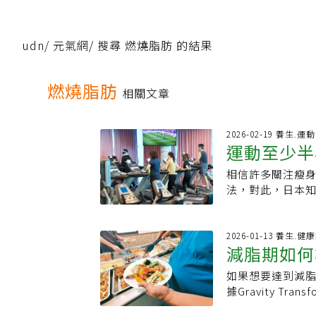
udn
/
元氣網
/
搜尋 燃燒脂肪 的結果
燃燒脂肪
相關文章
2026-02-19 養生.運
運動至少半
相信許多關注瘦身
燃脂」是迷
法，對此，日本
思。一定要連續超
運動、飲食甚至
著各種「燃脂20
2026-01-13 養生.健
減脂期如何
週期」等方法。
我們必須先知道三
如果想要達到減
不太會胖」
隨著時間而加快。
據Gravity Tra
相同的效果。因此
吃很多也很難造成
那一刻起，身體就