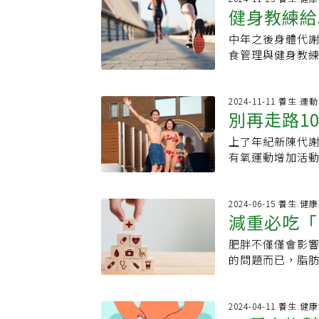
麼吃，不如直接
慮的心情。她分享
肌肉量。運動方
健身教練給
強化、身體歪斜
500毫升的常溫
可以是你能量的好
新的開始，就像玩
強化肌力。若身
跳躍」，更可促進
提升到攝氏37度
比較好？專家給答
餐：適度增加熱
中年之後身體代
別做什麼就
要一口氣加重訓練，以免受傷。 你有肌少症
能提升髖部骨密度
年另一項更嚴謹的
鍵」讓澱粉不囤脂
減脂卡關。卡關的
食管理與健身教練經
料來源】．《Eat 
持停經後女性的大
只會燃燒4大卡，
身體代謝，幫助燃
日常技巧，不需要
資料庫
上有三分之一可
來愈多研究證明
運動方式，例如一
「葡萄糖和蛋白
的三大優點每天3
泡在冷水中的好
可以加點重量訓
（麥芽糊精）的
2024-11-11 養生.運
下開始，逐步習
色脂肪，對代謝
別再走路1
效果也很明顯，身
補充能量的碳水
長運動也能輕鬆上
素敏感度，有助
標、慢慢調整，反
體會更容易用燃燒
常適合的減重方
身體的正常新陳代
上了年紀新陳代
維持身材：
菜，都是很好入
會以肉類和米飯
隨時可開始不同
都算，但最好還
有氧運動增加活
習慣，也會看到體
魚、生魚片為主
心噪音，可加墊
效為身體降溫。
到肌肉，仍難以
10%左右就會出
也較低且容易消化
配音樂使用家用
肌肉量，應選擇富
家健身YouTub
毛豆、豆漿、板
高糖、高碳水的
鬆跳躍減肥法的具
乏的一餐。 所以
怎麼走路或做深
2024-06-15 養生.健
帶」，含豐富的
肌肉修復，但對
10次。2.站姿
減重必吃「
攝取量研究指出
相當高。40多歲
腫及減少脂肪吸
卡路里。建議用低
始），膝蓋微彎落
餘的穀物，可加
動為「螺絲深蹲
玉、寒天等做成
無氧運動轉為有
肥胖不僅僅會影
物燃脂效果
細胞」，幫助燃燒
時鐘發出信號並
行的深蹲。用螺
減重計畫，學習計
運動更好，建議繼
的問題而已，脂
垂直跳躍，落地
亂生理時鐘並對消化
以用自身的體重進
取500大卡。而
腳踏車、跑步機，
除體內的脂肪。
但需時間累積效果
半身前傾45度、
字。
間從6至7小時增
然而正確選擇可
請避開起床與餐
蹲就算只做一次
素調節生理機能
幫助燃燒脂肪的食
2024-04-11 養生.健
離原地，代表核
重心放得愈低就愈