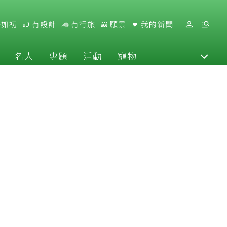
好如初
有設計
有行旅
願景
我的新聞
名人
專題
活動
寵物