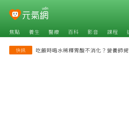
焦點
養生
醫療
百科
影音
課程
吃飯時喝水稀釋胃酸不消化？營養師揭
快訊