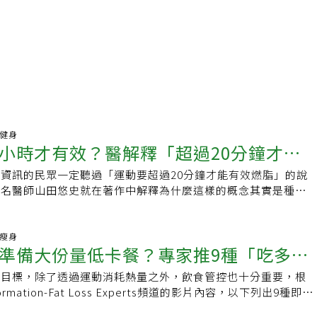
動健身
小時才有效？醫解釋「超過20分鐘才能
資訊的民眾一定聽過「運動要超過20分鐘才能有效燃脂」的說
思
知名醫師山田悠史就在著作中解釋為什麼這樣的概念其實是種迷
過20分鐘才能燃燒脂肪嗎？現代人追求數字與效率，希望能在
作息上也掌握「時間觀念」，期望能獲得最大的效益，因此流傳
分鐘法則」、「要運動XX分鐘才有效」、「要以1.5小時作為睡眠
康瘦身
準備大份量低卡餐？專家推9種「吃多也
山田悠史醫師就先幫大家拆解運動與脂肪燃燒之間的關係，首先
個重點：1.運動後脂肪會立即開始燃燒。2.脂肪燃燒的速度會
脂目標，除了透過運動消耗熱量之外，飲食管控也十分重要，根
的食物
3.多次10分鐘的運動會產生累積效應，達成與一次長時間運動
nsformation-Fat Loss Experts頻道的影片內容，以下列出9種即使
所謂減脂的「20分鐘法則」其實並不完全正確，因為從運動的
肥胖的食物。1.雞蛋雞蛋富含蛋白質，還能帶給你強烈的飽足
開始燃燒脂肪作為能量。「20分鐘法則」的理論依據，是因為