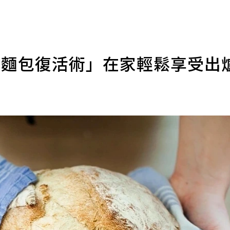
凍麵包復活術」在家輕鬆享受出