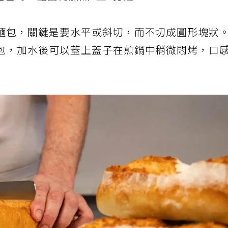
焦上色時，翻面再加熱1至2分鐘。
麵包，關鍵是要水平或斜切，而不切成圓形塊狀
包，加水後可以蓋上蓋子在煎鍋中稍微悶烤，口