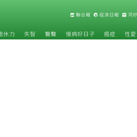
聯合報
經濟日報
河
退休力
失智
醫聲
慢病好日子
癌症
性愛