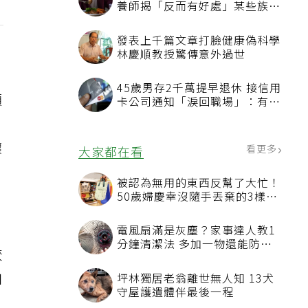
養師揭「反而有好處」某些族群
才要禁
發表上千篇文章打臉健康偽科學
林慶順教授驚傳意外過世
45歲男存2千萬提早退休 接信用
預
卡公司通知「淚回職場」：有錢
也碰壁
壞
看更多
大家都在看
被認為無用的東西反幫了大忙！
50歲婦慶幸沒隨手丟棄的3樣物
品
電風扇滿是灰塵？家事達人教1
分鐘清潔法 多加一物還能防髒
較
汙附著
加
坪林獨居老翁離世無人知 13犬
守屋護遺體伴最後一程