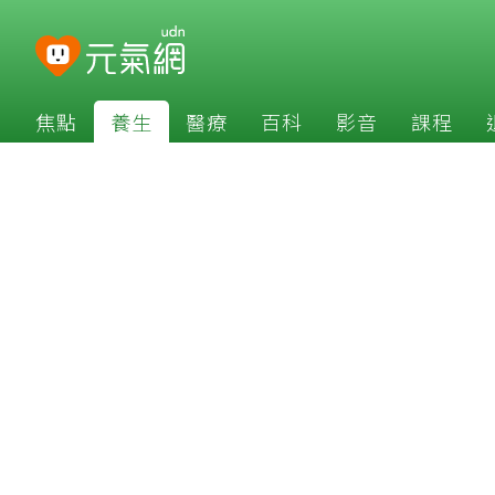
焦點
養生
醫療
百科
影音
課程