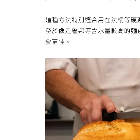
入10~15毫升的水，等麵包微
這種方法特別適合用在法棍等硬
至於像是魯邦等含水量較高的麵
會更佳。