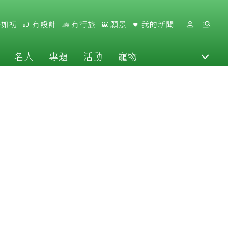
好如初
有設計
有行旅
願景
我的新聞
名人
專題
活動
寵物