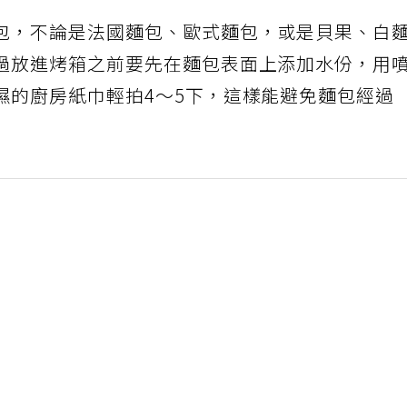
包，不論是法國麵包、歐式麵包，或是貝果、白
過放進烤箱之前要先在麵包表面上添加水份，用
濕的廚房紙巾輕拍4～5下，這樣能避免麵包經過