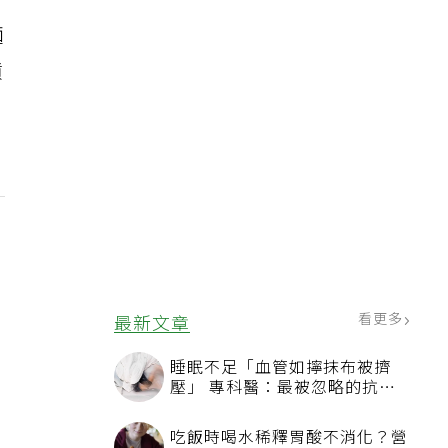
麵
噴
看更多
最新文章
睡眠不足「血管如擰抹布被擠
壓」 專科醫：最被忽略的抗老
方法
吃飯時喝水稀釋胃酸不消化？營