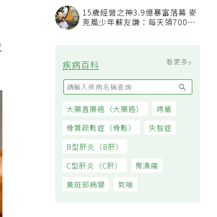
15歲經營之神3.9億暴富落幕 麥
克風少年蘇友謙：每天領700元
。
過日子
感
看更多
疾病百科
大腸直腸癌（大腸癌）
痔瘡
骨質疏鬆症（骨鬆）
失智症
B型肝炎（B肝）
C型肝炎（C肝）
胃潰瘍
黃斑部病變
氣喘