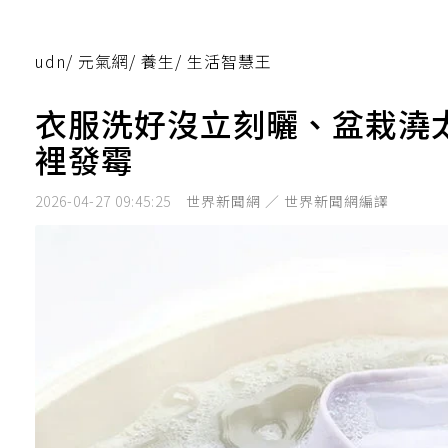
udn
/
元氣網
/
養生
/
生活智慧王
衣服洗好沒立刻曬、盆栽澆
裡發霉
2026-04-27 09:45:25
世界新聞網 ／ 世界新聞網編譯