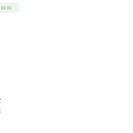
/
00:00
黴
但