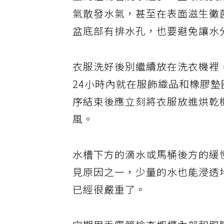
室內植物若澆水過多，土壤就變
氣散發水氣，甚至在表面滋生黴
盆底部有排水孔，也要避免讓水
衣服洗好後別繼續放在洗衣機裡
24小時內就在服飾織品和橡膠
序結束後應立刻將衣服放進烘乾
風。
水槽下方的滴水或馬桶後方的緩
見原因之一，少量的水也能浸透
已經很嚴重了。