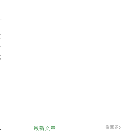
這
少
乾
看更多
最新文章