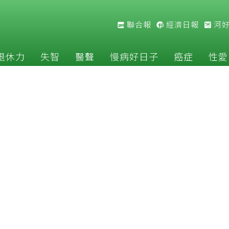
聯合報
經濟日報
河
退休力
失智
醫聲
慢病好日子
癌症
性愛