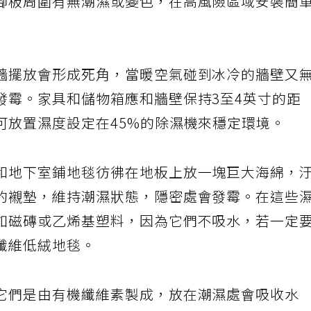
腳板周圍有無潮濕或變色，在高風險區域安裝簡
牆擺放會形成死角，當暖空氣碰到冰冷的牆壁又
發霉。家具和儲物箱應和牆壁保持3至4英寸的距
可放置濕度設定在45%的除濕機來穩定環境。
和地下室鋪地毯彷彿在地板上放一塊巨大海綿，
的襯墊，維持潮濕狀態，隱密處會發霉。在這些
如磁磚或乙烯基塑料，因為它們不吸水，若一定
纖維低絨地毯。
它們是由有機纖維素製成，放在潮濕處會吸收水