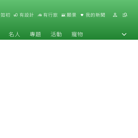
好如初
有設計
有行旅
願景
我的新聞
名人
專題
活動
寵物