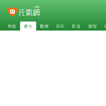
焦點
養生
醫療
百科
影音
課程