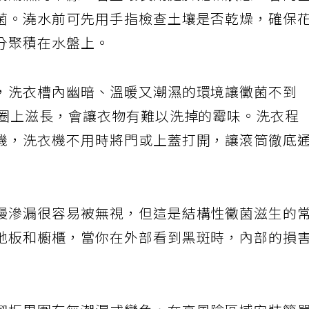
成潮濕的來源，若土壤長期處於飽和狀態，會向
菌。澆水前可先用手指檢查土壤是否乾燥，確保
分聚積在水盤上。
，洗衣槽內幽暗、溫暖又潮濕的環境讓黴菌不到
墊圈上滋長，會讓衣物有難以洗掉的霉味。洗衣程
機，洗衣機不用時將門或上蓋打開，讓滾筒徹底
慢滲漏很容易被無視，但這是結構性黴菌滋生的
地板和櫥櫃，當你在外部看到黑斑時，內部的損