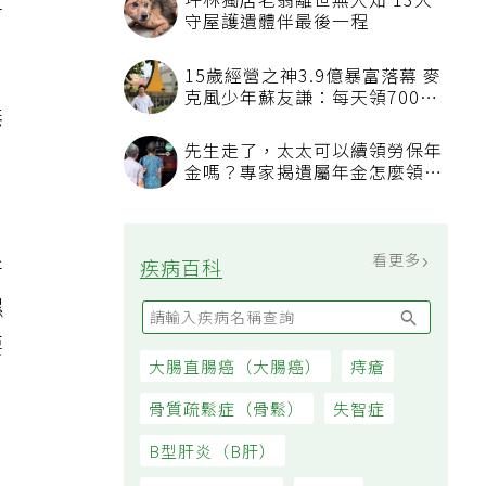
單
坪林獨居老翁離世無人知 13犬
守屋護遺體伴最後一程
15歲經營之神3.9億暴富落幕 麥
克風少年蘇友謙：每天領700元
無
過日子
先生走了，太太可以續領勞保年
金嗎？專家揭遺屬年金怎麼領，
看順位還要看資格
看更多
疾病百科
汙
濕
要
大腸直腸癌（大腸癌）
痔瘡
骨質疏鬆症（骨鬆）
失智症
B型肝炎（B肝）