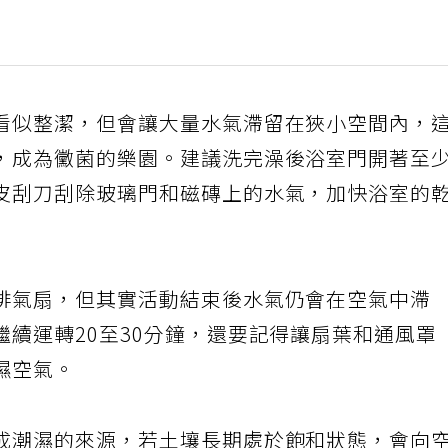
看似整潔，但會讓大量水氣滯留在狹小空間內，
，成為黴菌的樂園。建議洗完澡後浴室門開著至
皮刮刀刮除玻璃門和磁磚上的水氣，加快浴室的
排氣扇，但其實活動結束後水氣仍會在空氣中滯
續運轉20至30分鐘，還要記得讓扇葉和通風罩
濕空氣。