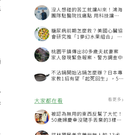
空
花
沒人想碰的苦工就讓AI來！鴻海
團隊駐醫院找痛點 用科技讓醫
療更有溫度
糖尿病前期怎麼救？美國心臟協
會研究推「1夢幻水果組合」 酪
梨加它改善血管功能
桃園平鎮傳出80多歲夫弒妻案
家人發現緊急報案、警方調查中
通
不沾鍋開始沾鍋怎麼辦？日本專
家教1招有望「起死回生」，5情
況該換新
常
看更多
大家都在看
害
被認為無用的東西反幫了大忙！
50歲婦慶幸沒隨手丟棄的3樣物
品