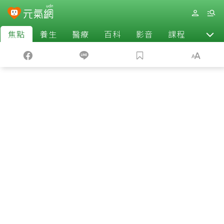
焦點
養生
醫療
百科
影音
課程
退休