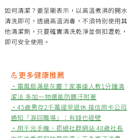
如何清潔？姜至剛表示，以高溫煮沸的開水
清洗即可，透過高溫消毒，不須特別使用其
他清潔劑，只要確實清洗乾淨並倒扣瀝乾，
即可安全使用。
💪更多健康推薦
‧電風扇滿是灰塵？家事達人教1分鐘清
潔法 多加一物還能防髒汙附著
‧45歲男存2千萬提早退休 接信用卡公司
通知「淚回職場」：有錢也碰壁
‧用千元手機、拒絕社群網站 48歲社長