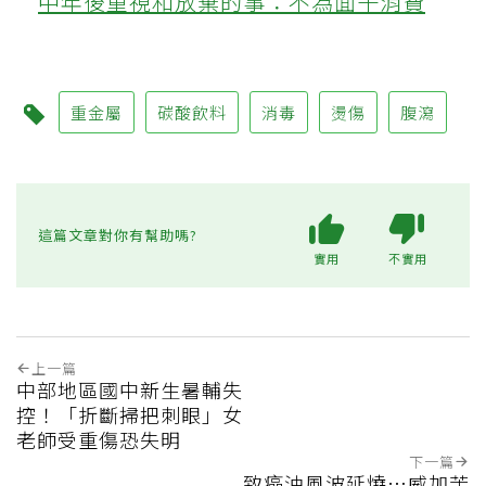
中年後重視和放棄的事：不為面子消費
重金屬
碳酸飲料
消毒
燙傷
腹瀉
這篇文章對你有幫助嗎?
實用
不實用
上一篇
中部地區國中新生暑輔失
控！「折斷掃把刺眼」女
老師受重傷恐失明
下一篇
致癌油風波延燒…威加苦