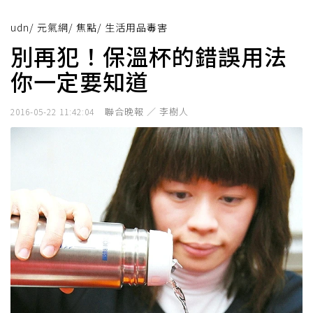
udn
/
元氣網
/
焦點
/
生活用品毒害
別再犯！保溫杯的錯誤用法
你一定要知道
聯合晚報 ／ 李樹人
2016-05-22 11:42:04