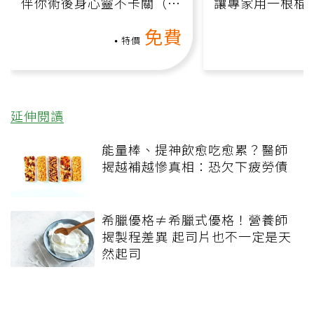
伴你術後身心靈不卡關（線
讓專家用一根棍
上影音課）
何逆轉退化大腦
免費
課）
特價
延伸閱讀
能量棒、提神飲愈吃愈累？醫師
揭越補越慘真相：恐欠下疲勞債
希臘優格≠希臘式優格！營養師
揭製程差異 起司片也不一定是天
然起司