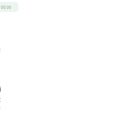
/
00:00
差
輔
天
普