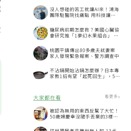
病
死
沒人想碰的苦工就讓AI來！鴻海
團隊駐醫院找痛點 用科技讓醫
療更有溫度
度
糖尿病前期怎麼救？美國心臟協
會研究推「1夢幻水果組合」 酪
梨加它改善血管功能
桃園平鎮傳出80多歲夫弒妻案
家人發現緊急報案、警方調查中
不沾鍋開始沾鍋怎麼辦？日本專
家教1招有望「起死回生」，5情
況該換新
看更多
大家都在看
被認為無用的東西反幫了大忙！
50歲婦慶幸沒隨手丟棄的3樣物
品