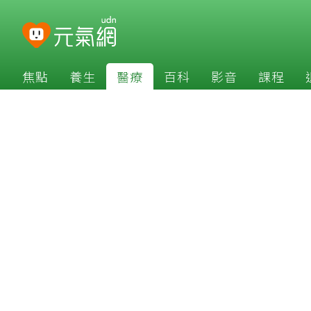
焦點
養生
醫療
百科
影音
課程