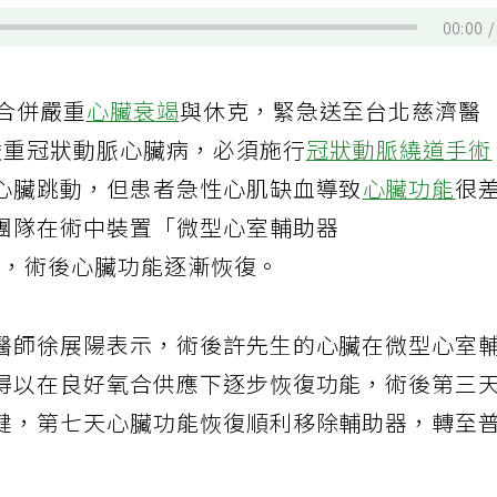
00:00
合併嚴重
心臟衰竭
與休克，緊急送至台北慈濟醫
嚴重冠狀動脈心臟病，必須施行
冠狀動脈繞道手術
心臟跳動，但患者急性心肌缺血導致
心臟功能
很
團隊在術中裝置「微型心室輔助器
完成，術後心臟功能逐漸恢復。
醫師徐展陽表示，術後許先生的心臟在微型心室
得以在良好氧合供應下逐步恢復功能，術後第三
健，第七天心臟功能恢復順利移除輔助器，轉至