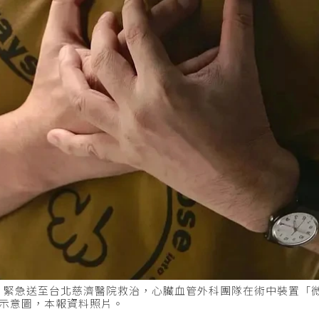
，緊急送至台北慈濟醫院救治，心臟血管外科團隊在術中裝置「
梗塞示意圖，本報資料照片。