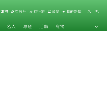
好如初
有設計
有行旅
願景
我的新聞
名人
專題
活動
寵物