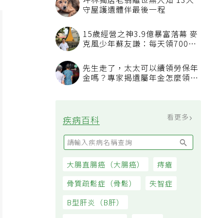
坪林獨居老翁離世無人知 13犬
守屋護遺體伴最後一程
15歲經營之神3.9億暴富落幕 麥
克風少年蘇友謙：每天領700元
過日子
先生走了，太太可以續領勞保年
金嗎？專家揭遺屬年金怎麼領，
看順位還要看資格
看更多
疾病百科
大腸直腸癌（大腸癌）
痔瘡
骨質疏鬆症（骨鬆）
失智症
B型肝炎（B肝）