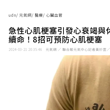
udn
/
元氣網
/
醫療
/
心臟血管
急性心肌梗塞引發心衰竭與
續命！8招可預防心肌梗塞
2024-03-21 20:35:46
元氣網 ／ 聯合報元氣中心記者黃妙雲