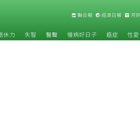
聯合報
經濟日報
河
退休力
失智
醫聲
慢病好日子
癌症
性愛