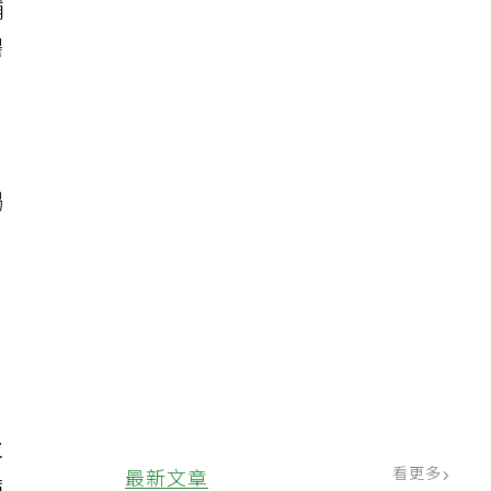
輔
陽
竭
並
看更多
最新文章