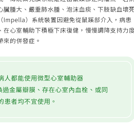
說，傳統葉克膜系統是經由鼠蹊部逆向灌流，若
心臟腫大、嚴重肺水腫、泡沫血痰、下肢缺血壞
Impella）系統裝置因避免從鼠蹊部介入，病患
、在心室輔助下積極下床復健，慢慢調降支持力
帶來的併發症。
病人都能使用微型心室輔助器
心臟換過金屬瓣膜、存在心室內血栓、或同
的患者均不宜使用。