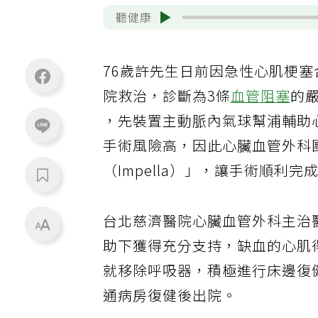
聽健康
76歲許先生日前因急性心肌梗塞
院救治，診斷為3條
血管阻塞
的
，先裝置主動脈內氣球幫浦輔助
手術風險高，因此心臟血管外科
（Impella）」，讓手術順利
台北慈濟醫院心臟血管外科主治
助下獲得充分支持，缺血的心肌
就移除呼吸器，積極進行床邊復
通病房復健後出院。