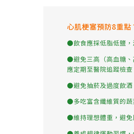
心肌梗塞預防8重點
●飲食應採低脂低鹽，
●避免三高（高血糖、
應定期至醫院追蹤檢查
●避免抽菸及過度飲酒
●多吃富含纖維質的蔬
●維持理想體重，避免