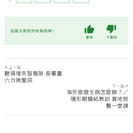
這篇文章對你有幫助嗎?
實用
不實用
上一篇
聽損增失智風險 長輩量
六力揪警訊
下一篇
海外旅遊生病怎麼辦？／
隱形眼鏡給教訓 異地就
醫一堂課