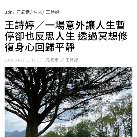
udn
/
元氣網
/
名人
/
王詩婷
王詩婷／一場意外讓人生暫
停卻也反思人生 透過冥想修
復身心回歸平靜
元氣網 ／ 王詩婷
2025-03-21 11:11:11