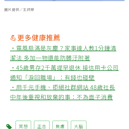
圖片提供／王詩婷
💪更多健康推薦
‧電風扇滿是灰塵？家事達人教1分鐘清
潔法 多加一物還能防髒汙附著
‧45歲男存2千萬提早退休 接信用卡公司
通知「淚回職場」：有錢也碰壁
‧用千元手機、拒絕社群網站 48歲社長
中年後重視和放棄的事：不為面子消費
冥想
正念
焦慮
大腦