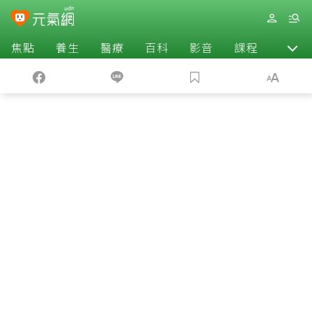
焦點
養生
醫療
百科
影音
課程
退休