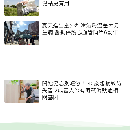
健品更有用
夏天進出室外和冷氣房溫差大易
生病 醫揭保護心血管簡單6動作
開始健忘別輕忽！ 40歲起就該防
失智 2成國人帶有阿茲海默症相
關基因