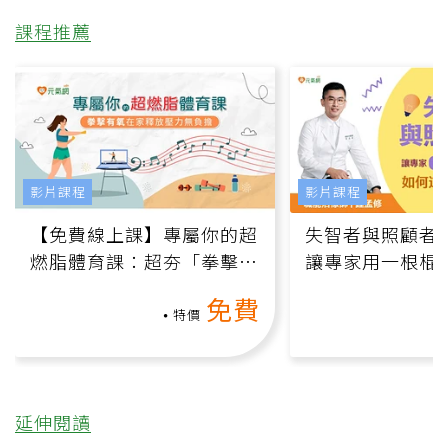
課程推薦
影片課程
影片課程
【免費線上課】專屬你的超
失智者與照顧者
燃脂體育課：超夯「拳擊有
讓專家用一根棍
氧」高壓族在家釋放壓力無
何逆轉退化大腦
免費
負擔
課）
特價
延伸閱讀