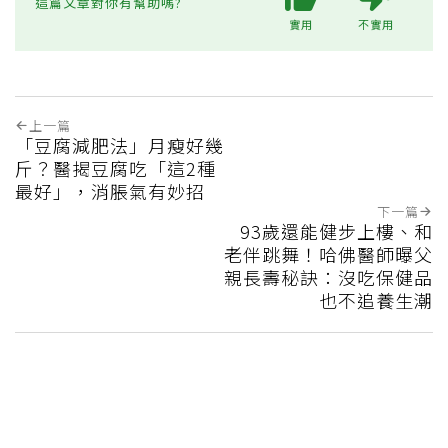
這篇文章對你有幫助嗎?
實用
不實用
上一篇
「豆腐減肥法」月瘦好幾
斤？醫揭豆腐吃「這2種
最好」，消脹氣有妙招
下一篇
93歲還能健步上樓、和
老伴跳舞！哈佛醫師曝父
親長壽秘訣：沒吃保健品
也不追養生潮