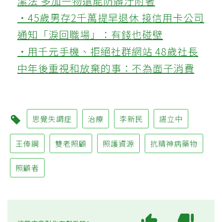
潔法 多加一物還能防髒汙附著
‧45歲男存2千萬提早退休 接信用卡公司
通知「淚回職場」：有錢也碰壁
‧用千元手機、拒絕社群網站 48歲社長
中年後重視和放棄的事：不為面子消費
思覺失調症
治療
李新民
諶立中
王俸鋼
雙老照顧
照護資源
抗精神病藥物
照顧者