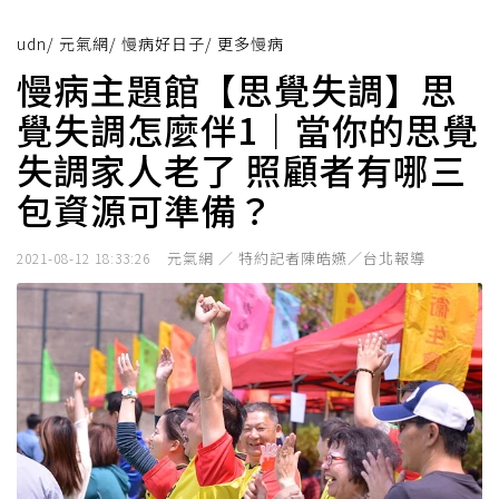
udn
/
元氣網
/
慢病好日子
/
更多慢病
慢病主題館【思覺失調】思
覺失調怎麼伴1｜當你的思覺
失調家人老了 照顧者有哪三
包資源可準備？
元氣網 ／ 特約記者陳皓嬿／台北報導
2021-08-12 18:33:26