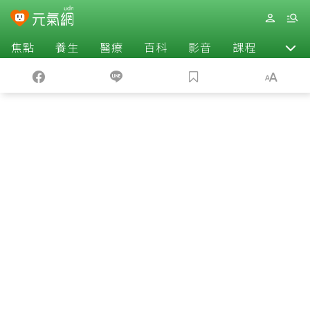
焦點
養生
醫療
百科
影音
課程
退休