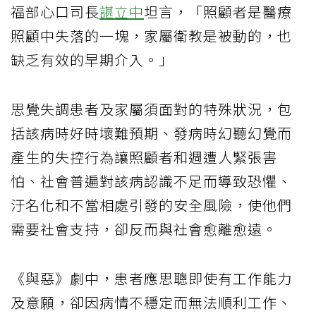
福部心口司長
諶立中
坦言，「照顧者是醫療
照顧中失落的一塊，家屬衛教是被動的，也
缺乏有效的早期介入。」
思覺失調患者及家屬須面對的特殊狀況，包
括該病時好時壞難預期、發病時幻聽幻覺而
產生的失控行為讓照顧者和週遭人緊張害
怕、社會普遍對該病認識不足而導致恐懼、
汙名化和不當相處引發的安全風險，使他們
需要社會支持，卻反而與社會愈離愈遠。
《與惡》劇中，患者應思聰即使有工作能力
及意願，卻因病情不穩定而無法順利工作、