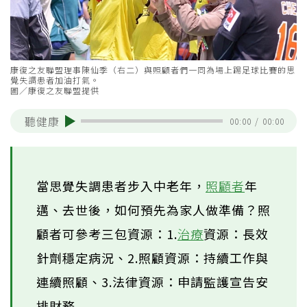
康復之友聯盟理事陳仙季（右二）與照顧者們一同為場上踢足球比賽的思
覺失調患者加油打氣。
圖／康復之友聯盟提供
聽健康
00:00
/
00:00
當思覺失調患者步入中老年，
照顧者
年
邁、去世後，如何預先為家人做準備？照
顧者可參考三包資源：1.
治療
資源：長效
針劑穩定病況、2.照顧資源：持續工作與
連續照顧、3.法律資源：申請監護宣告安
排財務