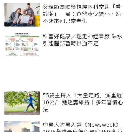
父親節團聚後神經內科常迎「看
診潮」 醫：爸爸步伐變小、站
不起來別只當老化
科普好健康／迷走神經暈厥 缺水
引起腦部暫時供血不足
55歲主持人「大量走路」減重近
10公斤 她透露維持十多年習慣心
法
中醫大附醫入選《Newsweek》
2026全球最佳綠色醫院250強 首