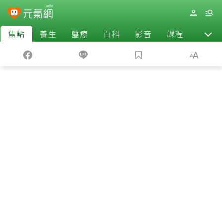
焦點
養生
醫療
百科
影音
課程
退休