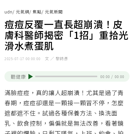
udn
/
元氣網
/
焦點
/
元氣新聞
痘痘反覆一直長超崩潰！皮
膚科醫師揭密「1招」重拾光
滑水煮蛋肌
文 ／ 黎詩彥
2025-07-17 00:00:00
聽健康
00:00
/
00:00
滿臉痘痘，真的讓人超崩潰！尤其是過了青
春期，痘痘卻還是一顆接一顆冒不停，怎麼
遮都遮不住。試過各種保養方法、換洗面
乳、飲食控制，偏偏就是無法改善，看著鏡
子裡的爛臉，只剩下嘆氣，上班、約會、拍