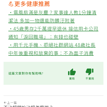
💪更多健康推薦
‧電風扇滿是灰塵？家事達人教1分鐘清
潔法 多加一物還能防髒汙附著
‧45歲男存2千萬提早退休 接信用卡公司
通知「淚回職場」：有錢也碰壁
‧用千元手機、拒絕社群網站 48歲社長
中年後重視和放棄的事：不為面子消費
這篇文章對你有幫助嗎?
實用
不實用
上一篇