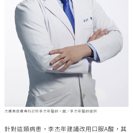
杰膚美皮膚專科診所李杰年醫師。圖／李杰年醫師提供
針對這類病患，李杰年建議改用口服A酸，其