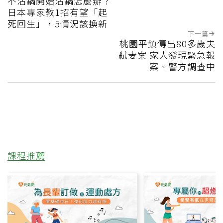
不沾鍋開始沾鍋怎麼辦？
日本專家教1招有望「起
死回生」，5情況該換新
下一篇
桃園平鎮傳出80多歲夫
弒妻案 家人發現緊急報
案、警方調查中
課程推薦