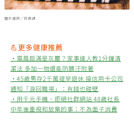
圖片提供／好食課
💪更多健康推薦
‧電風扇滿是灰塵？家事達人教1分鐘清
潔法 多加一物還能防髒汙附著
‧45歲男存2千萬提早退休 接信用卡公司
通知「淚回職場」：有錢也碰壁
‧用千元手機、拒絕社群網站 48歲社長
中年後重視和放棄的事：不為面子消費