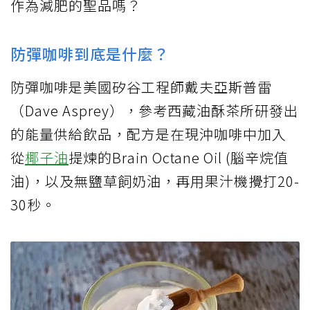
作為減肥的聖品嗎？
防彈咖啡到底是什麼？
防彈咖啡是美國矽谷工程師戴夫亞斯普雷
（Dave Asprey），參考西藏油酥茶所研發出
的能量供給飲品，配方是在現沖咖啡中加入
從
椰子油
提煉的Brain Octane Oil (腦辛烷值
油)，以及無鹽草飼奶油，再用果汁機攪打20-
30秒。