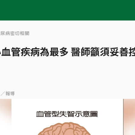
糖尿病密切相關
血管疾病為最多 醫師籲須妥善
雨鑫／報導