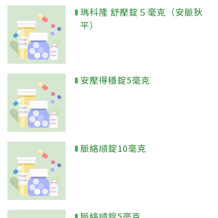
瑪科隆 舒壓錠５毫克（安脈狄
平）
安壓得穩錠5毫克
脈絡順錠10毫克
脈絡順錠5毫克