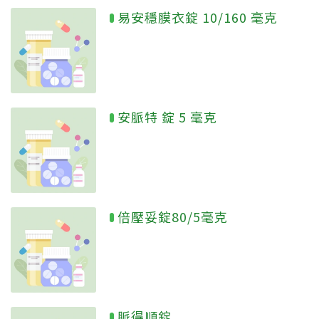
易安穩膜衣錠 10/160 毫克
安脈特 錠 5 毫克
倍壓妥錠80/5毫克
脈得順錠