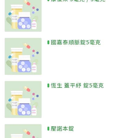
國嘉泰順脈錠5毫克
恆生 蓋平紓 錠5毫克
壓諾本錠