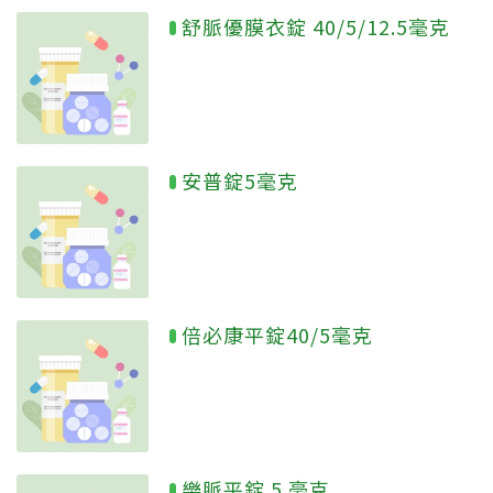
舒脈優膜衣錠 40/5/12.5毫克
安普錠5毫克
倍必康平錠40/5毫克
樂脈平錠 5 毫克