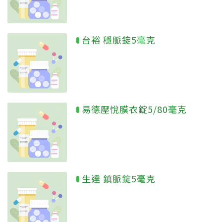
台裕 穩脈錠5毫克
易德壓悅膜衣錠5/80毫克
生達 鎮脈錠5毫克