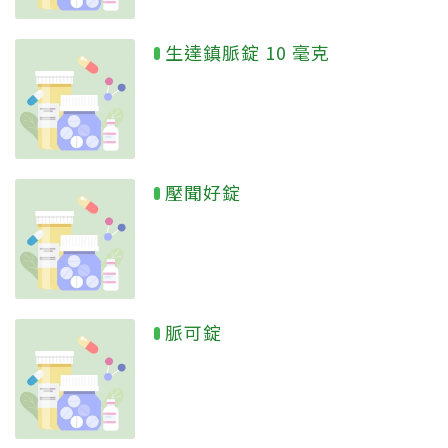
生達鎮脈錠 10 毫克
壓聞好錠
脈可錠