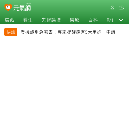
焦點
養生
失智論壇
醫療
百科
影音
登機證別急著丟！專家提醒還有5大用途：申請理
快訊
賠、補登哩程都用得到