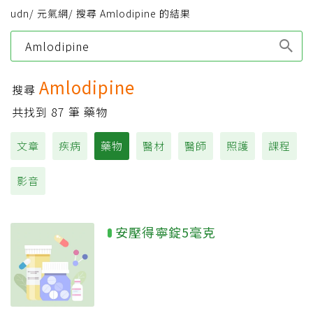
udn
/
元氣網
/
搜尋 Amlodipine 的結果
Type 1 or more
characters for results.
Amlodipine
搜尋
共找到
87
筆 藥物
文章
疾病
藥物
醫材
醫師
照護
課程
影音
安壓得寧錠5毫克