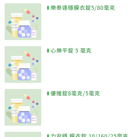
樂泰達穩膜衣錠5/80毫克
心樂平錠 5 毫克
優雅錠8毫克/5毫克
力安穩 膜衣錠 10/160/25毫克