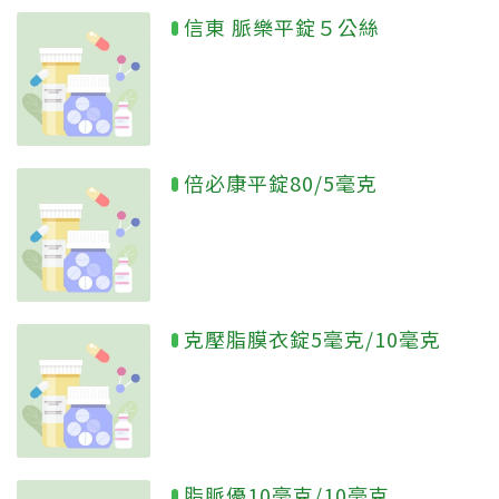
信東 脈樂平錠５公絲
倍必康平錠80/5毫克
克壓脂膜衣錠5毫克/10毫克
脂脈優10毫克/10毫克