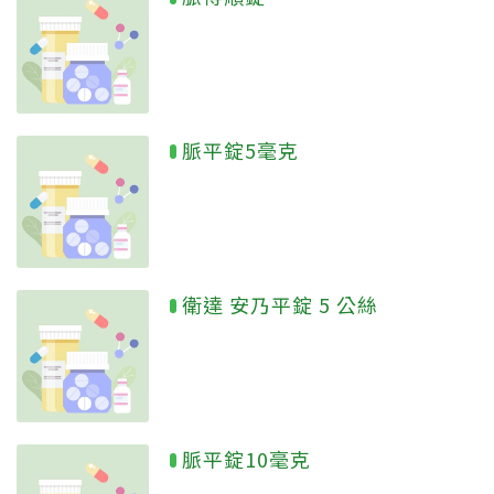
脈平錠5毫克
衛達 安乃平錠 5 公絲
脈平錠10毫克